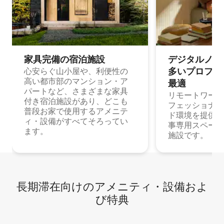
家具完備の宿⁠泊⁠施⁠設
デジタルノマド
多⁠いプ⁠ロ⁠フ⁠ェ⁠
心安らぐ山小屋や、利便性の
高い都市部のマンション・ア
最⁠適
パートなど、さまざまな家具
リモートワーク
付き宿泊施設があり、どこも
フェッショナル
普段お家で使用するアメニテ
ド環境を提供する
ィ・設備がすべてそろってい
事専用スペース
ます。
施設です。
長期滞在向け⁠のア⁠メ⁠ニ⁠テ⁠ィ⁠・設⁠備⁠およ
び特⁠典