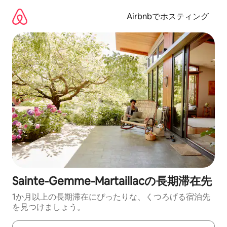
コ
ン
Airbnbでホスティング
テ
ン
ツ
に
ス
キ
ッ
プ
Sainte-Gemme-Martaillacの長期滞在先
1か月以上の長期滞在にぴったりな、くつろげる宿泊先
を見つけましょう。