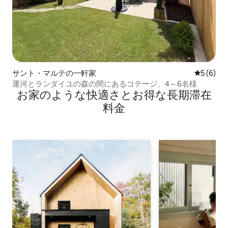
サント・マルテの一軒家
レビュー
5 (6)
運河とランダイユの森の間にあるコテージ、4～6名様
お家のような快⁠適⁠さ⁠とお⁠得⁠な長⁠期⁠滞⁠在
料⁠金