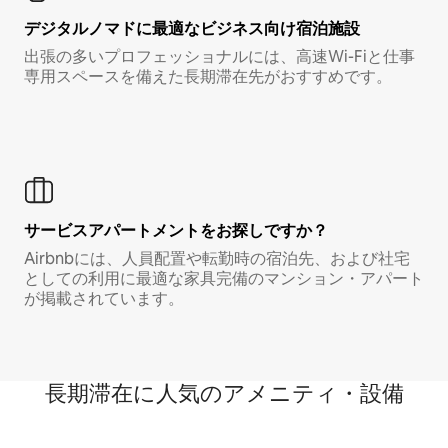
デジタルノマド⁠に最⁠適⁠なビ⁠ジ⁠ネ⁠ス⁠向⁠け宿⁠泊⁠施⁠設
出張の多いプロフェッショナルには、高速Wi-Fiと仕事
専用スペースを備えた長期滞在先がおすすめです。
サービスアパートメントをお探しですか？
Airbnbには、人員配置や転勤時の宿泊先、および社宅
としての利用に最適な家具完備のマンション・アパート
が掲載されています。
長期滞在に人気のアメニティ・設備