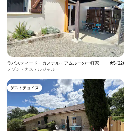
ラバスティード・カステル・アムルーの一軒家
レビュー2
5 (22)
メゾン・カステルジャルー
ゲストチョイス
ゲストチョイス