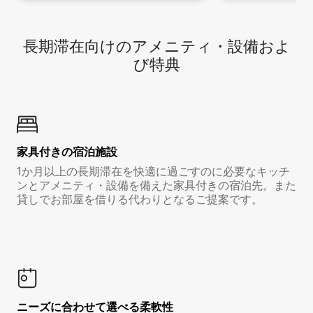
長期滞在向け⁠のア⁠メ⁠ニ⁠テ⁠ィ⁠・設⁠備⁠およ
び特⁠典
家具付き⁠の宿⁠泊⁠施⁠設
1か月以上の長期滞在を快適に過ごすのに必要なキッチ
ンとアメニティ・設備を備えた家具付きの宿泊先。また
貸しでお部屋を借りる代わりとなるご提案です。
ニーズに合わせて選べる柔軟性