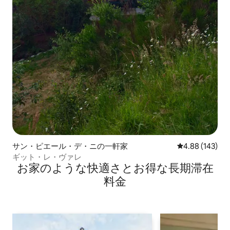
サン・ピエール・デ・ニの一軒家
レビュー143件
4.88 (143)
ギット・レ・ヴァレ
お家のような快⁠適⁠さ⁠とお⁠得⁠な長⁠期⁠滞⁠在
料⁠金