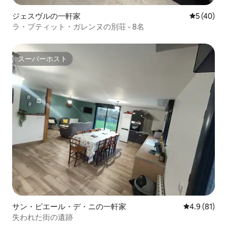
ジェスヴルの一軒家
レビュー4
5 (40)
ラ・プティット・ガレンヌの別荘 - 8名
スーパーホスト
スーパーホスト
サン・ピエール・デ・ニの一軒家
レビュー81
4.9 (81)
失われた街の遺跡