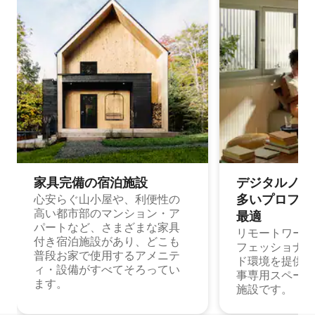
家具完備の宿⁠泊⁠施⁠設
デジタルノマド
多⁠いプ⁠ロ⁠フ⁠ェ⁠
心安らぐ山小屋や、利便性の
高い都市部のマンション・ア
最⁠適
パートなど、さまざまな家具
リモートワーク
付き宿泊施設があり、どこも
フェッショナル
普段お家で使用するアメニテ
ド環境を提供する
ィ・設備がすべてそろってい
事専用スペース
ます。
施設です。