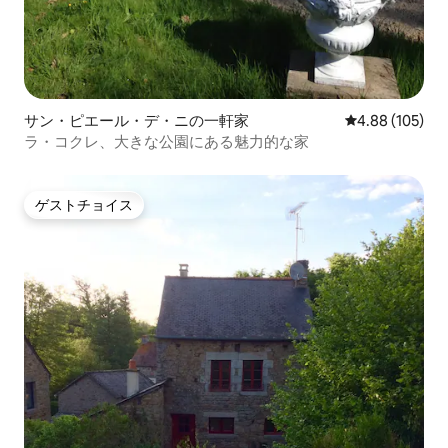
サン・ピエール・デ・ニの一軒家
レビュー105件
4.88 (105)
ラ・コクレ、大きな公園にある魅力的な家
ゲストチョイス
ゲストチョイス