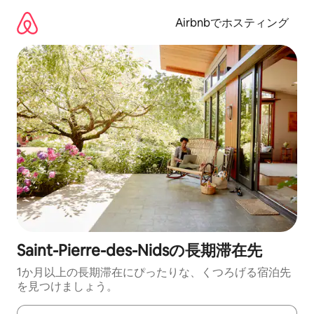
コ
ン
Airbnbでホスティング
テ
ン
ツ
に
ス
キ
ッ
プ
Saint-Pierre-des-Nidsの長期滞在先
1か月以上の長期滞在にぴったりな、くつろげる宿泊先
を見つけましょう。