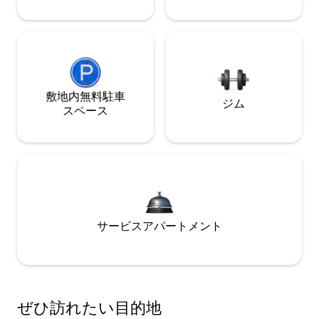
敷地内無料駐⁠車
ジム
ス⁠ペ⁠ー⁠ス
サービスアパートメント
ぜひ訪⁠れ⁠た⁠い目⁠的⁠地