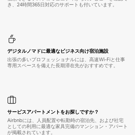
き、24時間365日対応のサポートも付いています。
デジタルノマド⁠に最⁠適⁠なビ⁠ジ⁠ネ⁠ス⁠向⁠け宿⁠泊⁠施⁠設
出張の多いプロフェッショナルには、高速Wi-Fiと仕事
専用スペースを備えた長期滞在先がおすすめです。
サービスアパートメントをお探しですか？
Airbnbには、人員配置や転勤時の宿泊先、および社宅
としての利用に最適な家具完備のマンション・アパート
が掲載されています。