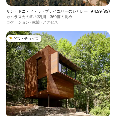
サン・ドニ・ド・ラ・ブテイユリーのシャレー
レビュー99件
4.99 (99)
カムラスカの岬の家|川、360度の眺め
ロケーション
·
家族
·
アクセス
ゲストチョイス
大好評のゲストチョイスです。