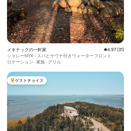
メキナックの一軒家
レビュー31件
4.97 (31)
シャレーNYX - スパとサウナ付きウォーターフロント
ロケーション
·
家族
·
グリル
ゲストチョイス
大好評のゲストチョイスです。