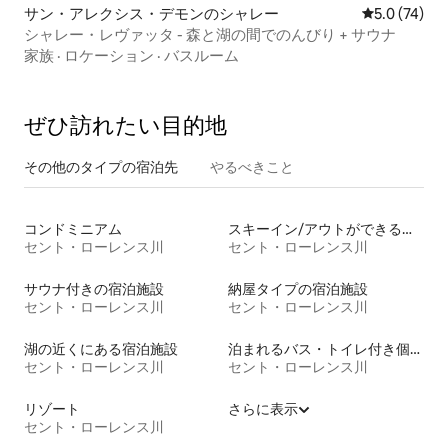
サン・アレクシス・デモンのシャレー
レビュー74
5.0 (74)
シャレー・レヴァッタ - 森と湖の間でのんびり + サウナ
家族
·
ロケーション
·
バスルーム
ぜひ訪⁠れ⁠た⁠い目⁠的⁠地
その他のタ⁠イ⁠プ⁠の宿⁠泊⁠先
やるべきこと
コンドミニアム
スキーイン/アウトができる宿泊先
セント・ローレンス川
セント・ローレンス川
サウナ付きの宿泊施設
納屋タイプの宿泊施設
セント・ローレンス川
セント・ローレンス川
湖の近くにある宿泊施設
泊まれるバス・トイレ付き個室
セント・ローレンス川
セント・ローレンス川
リゾート
さらに表示
セント・ローレンス川