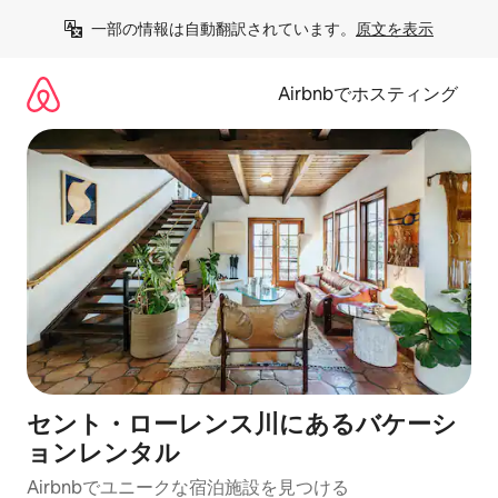
コ
一部の情報は自動翻訳されています。
原文を表示
ン
テ
ン
Airbnbでホスティング
ツ
に
ス
キ
ッ
プ
セント・ローレンス川にあるバケーシ
ョンレンタル
Airbnbでユニークな宿泊施設を見つける