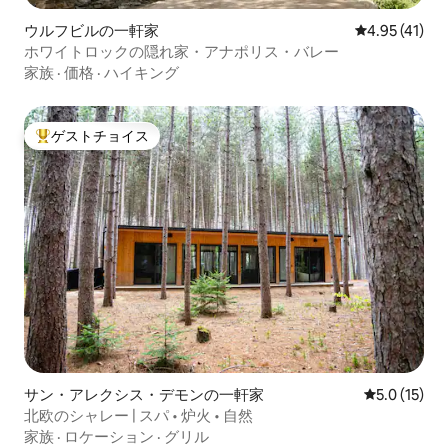
ウルフビルの一軒家
レビュー41件
4.95 (41)
ホワイトロックの隠れ家・アナポリス・バレー
家族
·
価格
·
ハイキング
ゲストチョイス
大好評のゲストチョイスです。
サン・アレクシス・デモンの一軒家
レビュー15
5.0 (15)
北欧のシャレー | スパ • 炉火 • 自然
家族
·
ロケーション
·
グリル