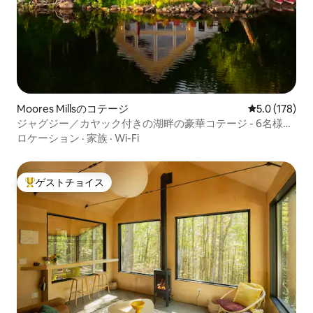
Moores Millsのコテージ
レビュー178
5.0 (178)
ジャグジー／カヤック付きの湖畔の豪華コテージ - 6名様ま
でご宿泊可能
ロケーション
·
家族
·
Wi-Fi
ゲストチョイス
大好評のゲストチョイスです。