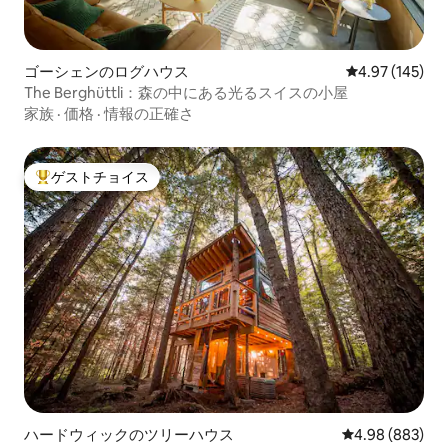
ゴーシェンのログハウス
レビュー145件
4.97 (145)
The Berghüttli：森の中にある光るスイスの小屋
家族
·
価格
·
情報の正確さ
ゲストチョイス
大好評のゲストチョイスです。
ハードウィックのツリーハウス
レビュー883件
4.98 (883)