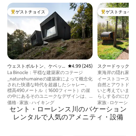
ゲストチョイス
ゲストチョイス
大好評のゲストチョイスです。
大好評のゲストチ
ウェストボルトン、ケベッ
レビュー245件、5つ星中4.99
4.99 (245)
スクードゥックの
クのシャレー
ウス
La Binocle：平穏な建築家のコテージ
東海岸の隠れ家 -
_naturehumaineの建築家によって概念化
イーストコースト
された快適な時代を超越したシャレー。
自然とアウトドア
標高490メートル（ 1600フィート）の崖
いと考えています
の中にあるそのユニークなデザインは、
らしするのにぴっ
大胆さと独創性が特徴で、環境の調和に
ンやアトラクショ
価格
·
家族
·
ハイキング
家族
·
ロケーショ
適しています。 森に囲まれたコテージか
セント・ローレンス川のバケーション
ん。30エーカー
らは、グレン山とアパラチアン・コリド
エデの木に囲まれ
レンタルで人気のアメニティ・設備
ー（ Appalachian Corridor ）で保護され
お楽しみください
た周囲の自然の息をのむような景色を眺
ています。 この宿
めることができます。 リラックスしてく
す。 設備の整った専用キッチン、3つのバ