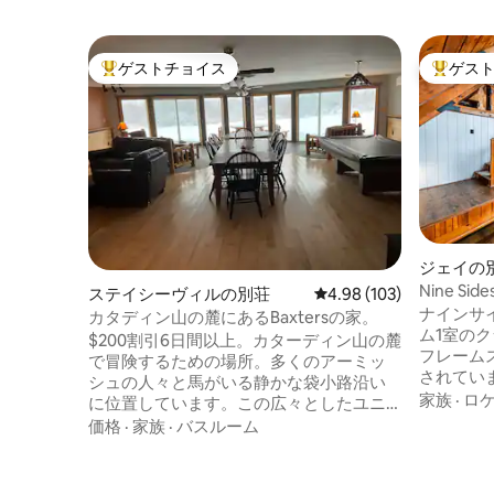
ゲストチョイス
ゲス
大好評のゲストチョイスです。
大好評の
ジェイの
Nine Si
ステイシーヴィルの別荘
レビュー103件、5つ星
4.98 (103)
ベースキ
ナインサイドロッジ 
カタディン山の麓にあるBaxtersの家。
ム1室の
$200割引6日間以上。カターディン山の麓
フレーム
で冒険するための場所。多くのアーミッ
されています。 キーンハ
シュの人々と馬がいる静かな袋小路沿い
分、ホワ
家族
·
ロ
に位置しています。この広々としたユニ
分、レイク
ークな空間なら、グループ全員が快適に
価格
·
家族
·
バスルーム
ング、ス
過ごせます。 近くにバクスター公園、カ
スキーコ
タディン・ウッズ・アンド・ウォーター
すべて近隣で楽
ズ国立記念物、ハイキング、サイクリン