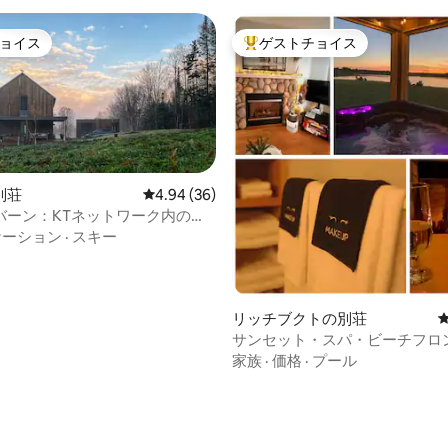
ョイス
ゲストチョイス
ョイス
大好評のゲストチョイスです。
別荘
レビュー36件、5つ星中4.94つ星の平均評価
4.94 (36)
バーン：KTネットワーク内のホ
付きの豪華な家
ケーション
·
スキー
リッチブクトの別荘
サンセット・スパ・ビーチフロ
トリート！露天風呂＆国立公園
家族
·
価格
·
プール
つ星中5つ星の平均評価