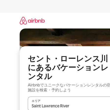
コ
ン
テ
ン
ツ
に
ス
キ
ッ
プ
セント・ローレンス川
にあるバケーションレ
ンタル
Airbnbでユニークなバケーションレンタルの
施設を検索・予約しよう
エリア
検索結果が表示されたら、上下の矢印キーを使っ