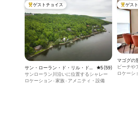
ゲストチョイス
ゲス
大好評のゲストチョイスです。
大好評の
マゴグの
ビーチや
サン・ローラン・ド・リル・ドル
レビュー59件、5
5 (59)
モダンな
ロケーシ
レアンの別荘
サンローラン川沿いに位置するシャレー
ロケーション
·
家族
·
アメニティ・設備