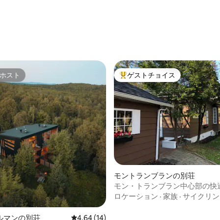
ホスト
ゲストチョイス
ホスト
大好評のゲストチョイスです。
4.98つ星の平均評価
モントランブランの別荘
モン・トランブラン中心部の快
ーションホーム
ロケーション
·
家族
·
サイクリン
ルマンの別荘
レビュー14件、5つ星中4.64つ星の平均評価
4.64 (14)