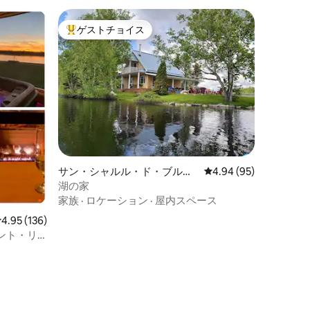
ゲストチョイス
大好評のゲストチョイスです。
サン・シャルル・ド・ブルジ
レビュー95件、5つ星
4.94 (95)
ェの別荘
湖の家
家族
·
ロケーション
·
屋内スペース
レビュー136件、5つ星中4.95つ星の平均評価
4.95 (136)
ント・リ