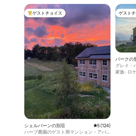
ゲストチョイス
ゲストチ
大好評のゲストチョイスです。
ゲストチ
バークの
グレイ・
ットタブ
家族
·
ロ
シェルバーンの別荘
レビュー124件、5
5 (124)
ハーブ農園のゲスト用マンション・アパ