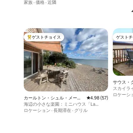
ート
家族
·
価格
·
近隣
ゲストチョイス
ゲストチ
大好評のゲストチョイスです。
ゲストチ
サウス・
スカイラ
家、素晴
ロケーシ
カールトン・シュル・メール
レビュー57件、5つ星中
4.98 (57)
き
の別荘
海辺の小さな楽園：ミニハウス「La
Houle」
ロケーション
·
長期滞在
·
グリル