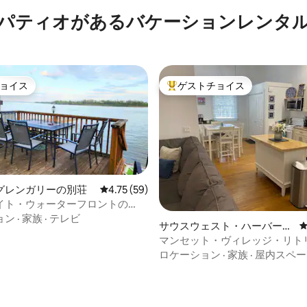
パティオがあるバケーションレンタ
ョイス
ゲストチョイス
ョイス
大好評のゲストチョイスです。
グレンガリーの別荘
レビュー59件、5つ星中4.75つ星の平均評価
4.75 (59)
イト・ウォーターフロントの
らしい景色、ドック、ボート付
ョン
·
家族
·
テレビ
4.98つ星の平均評価
サウスウェスト・ハーバーの
別荘
マンセット・ヴィレッジ・リト
ロケーション
·
家族
·
屋内スペー