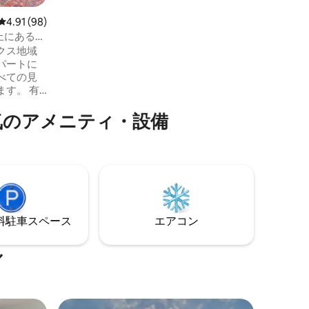
kmの散歩道、クラフトセンター、灯台が
あります。 5月から9月の間、公園では土
レビュー98件、5つ星中4.91つ星の平均評価
4.91 (98)
曜日の午前10時から午後2時までファーマ
rの上にあるキ
ーズマーケットも開催されます。 干潮時
クス地域
には、アサリを掘ることができます！
パートに
べての見
す。 有
にあり、さらに
気のアメニティ・設備
徒歩圏内
ズの1ベッ
トには、ク
ァ、クイ
プンロフ
ンジ、オ
イニンキ
iを備えた
⁠車ス⁠ペ⁠ー⁠ス
エアコン
。
ル