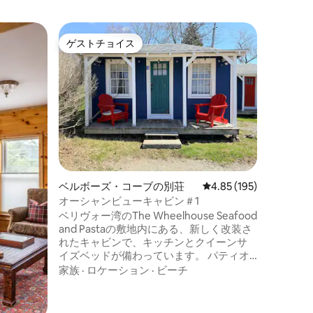
レ・ロー
ゲストチョイス
スーパ
ゲストチョイス
スーパ
治体の別
LE LÄGO
✨シャレ
脈の中心
された明
さ、心を落ち着
食料品店
価格
·
ロ
ク、レス
ルコース
ロスカン
⛷️ モン・トランブランから15分以内の場
ベルボーズ・コーブの別荘
レビュー195件、5つ星
4.85 (195)
所にある
リゾート
オーシャンビューキャビン＃1
きるので
ベリヴォー湾のThe Wheelhouse Seafood
う。 
and Pastaの敷地内にある、新しく改装さ
れたキャビンで、キッチンとクイーンサ
イズベッドが備わっています。 パティオ
でくつろぎながら、美しいセントメアリ
家族
·
ロケーション
·
ビーチ
ーズベイの海を望む夕日をお楽しみくだ
さい。 キャビンはベリビューコーブ市立
公園の徒歩圏内にあります。 公園には5