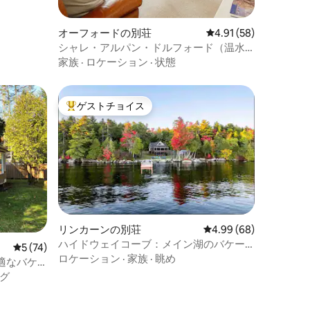
オーフォードの別荘
レビュー58件、5つ星
4.91 (58)
シャレ・アルパン・ドルフォード（温水
プール＆テニス）
家族
·
ロケーション
·
状態
ゲストチョイス
大好評のゲストチョイスです。
リンカーンの別荘
レビュー68件、5つ星
4.99 (68)
ハイドウェイコーブ：メイン湖のバケー
レビュー74件、5つ星中5つ星の平均評価
5 (74)
ションホーム！
ロケーション
·
家族
·
眺め
適なバケ
グ