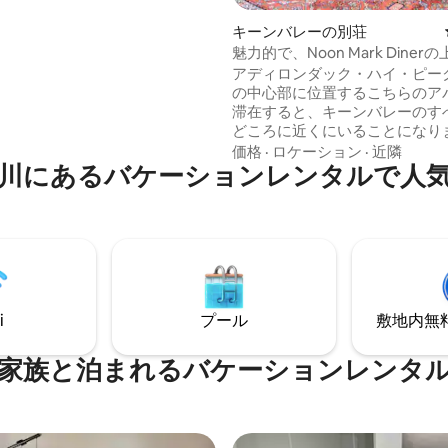
関係を再燃させ、一体感を築く
璧に設計されています！つま
キーンバレーの別荘
や家族と一緒にいるのが好きで
魅力的で、Noon Mark Dine
、ホテルに泊まりましょう。で
ャビン風のアパート
アディロンダック・ハイ・ピー
泊まって、友達に「取り残され
の中心部に位置するこちらのア
わせてあげましょう。
滞在すると、キーンバレーのす
どころに近くにいることになりま
名なNoon Mark Dinerの上
価格
·
ロケーション
·
近隣
川にあるバケーションレンタルで人
食事やショッピングに行くには
です。この明るいクイーンサイ
ドルーム1バスルームのアパー
イーンサイズの引き出し式ソフ
ーンサイズのベッドがあるオー
ト、コーヒーメーカー、電子レ
ーブン、トースターを備えたダ
ッチン、55インチテレビとWi-F
i
プール
敷地内無料駐
広いリビングルームがあります
家族と泊まれるバケーションレンタ