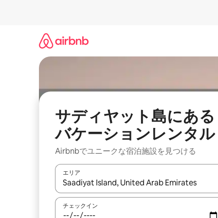
コ
ン
テ
ン
ツ
に
ス
キ
ッ
プ
サディヤット島にある
バケーションレンタル
Airbnbでユニークな宿泊施設を見つける
エリア
検索結果が表示されたら、上下の矢印キーを使っ
チェックイン