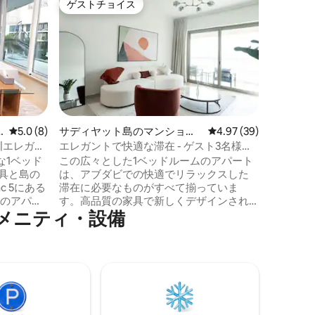
ゲストチョイス
スーパ
ゲストチョイス
スーパ
豪華な2
ントの隠
ヤス島の
家へよう
ルームと
ートは、
海とゴル
りとした
ます。 自然光がたっぷり差し込む、風通
しの良い
レビュー8件、5つ星中5.0つ星の平均評価
5.0 (8)
サディヤット島のマンショ
レビュー39件、5つ星
4.97 (39)
具、床か
ン・アパート
|エレガン
エレガントで快適な滞在 - ゲスト3名様が
としたプ
無料でビーチにアクセスできます
な1ベッド
この広々とした1ベッドルームのアパート
っています。 穏やかであり
具と島の
は、アブダビでの快適でリラックスした
に位置す
c 5にある
滞在に必要なものがすべて揃っていま
ー、カッ
ムのアパー
す。高品質の家具で新しくデザインされ
最適です
メニティ・設備
ださい。
たこのアパートは、カルチャー地区の中
のスマー
心部にあり、ソウルビーチとマンシャ遊
がありま
歩道まで徒歩わずか2分です。 予約には3
リラック
人分の無料ビーチアクセスが含まれてい
的な海の
ます。この地域で最高のビーチの1つを楽
の整った
しんでいただければ幸いです！ 私は近く
が備わって
に住んでおり、この海岸線が大好きで
す。サア
す。思い出に残る滞在になるよう、ヒン