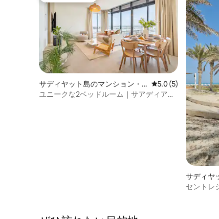
サディヤット島のマンション・
レビュー5件、5つ星
5.0 (5)
アパート
ユニークな2ベッドルーム｜サアディア｜
ニューヨーク大学近く｜ザイード美術館
サディヤ
アパート
セントレ
ス（ビー