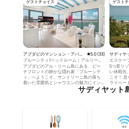
ゲストチョイス
ゲストチ
ゲストチョイス
ゲストチ
アブダビのマンション・アパー
レビュー33件、5つ星
5.0 (33)
サディヤ
ト
アパート
ブルーシティ1ベッドルーム｜アルリーム
エスケー
島ビーチビュー
レジス
アブダビのアル・リーム島にある、ビー
5つ星リ
チフロントの静かな隠れ家「ブルーシテ
い休暇先、L 
ィ」へようこそ。サントリーニ島の落ち
こそ！ 息をのむような景色を体験し、プ
着いた雰囲気とシャウエンの魅力にイン
ライベー
サディヤット
スパイアされたこの1ベッドルームのアパ
Alexa
ートは、静かなビーチの景色、心地よい
性をお楽
質感、考え抜かれたディテールを備えた
ッドルー
静かな隠れ家です。リビングルームの85
ガントな
インチスクリーンまたはベッドルームの
ここから始まりま
65インチスクリーンで、Netflix、Prime、
スレチッ
HBOを楽しめる高画質エンターテイメン
ル、ホテ
トをお楽しみください。無料の電動スク
加料金*