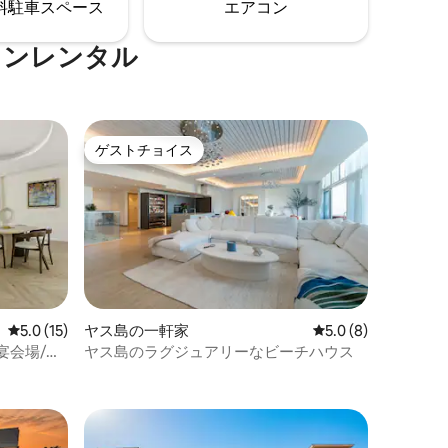
⁠車ス⁠ペ⁠ー⁠ス
エアコン
ぐご予約
トやお気に入りのスポットをいつでも喜
んでお伝えします。
ョンレンタル
ゲストチョイス
ゲストチョイス
レビュー15件、5つ星中5.0つ星の平均評価
5.0 (15)
ヤス島の一軒家
レビュー8件、5つ星
5.0 (8)
｜宴会場/ホ
ヤス島のラグジュアリーなビーチハウス