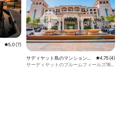
レビュー7件、5つ星中5.0つ星の平均評価
5.0 (7)
サディヤット島のマンション・
レビュー4件、5つ星
4.75 (4)
アパート
サーディヤットのブルームフィールズ1BR
セントレジス