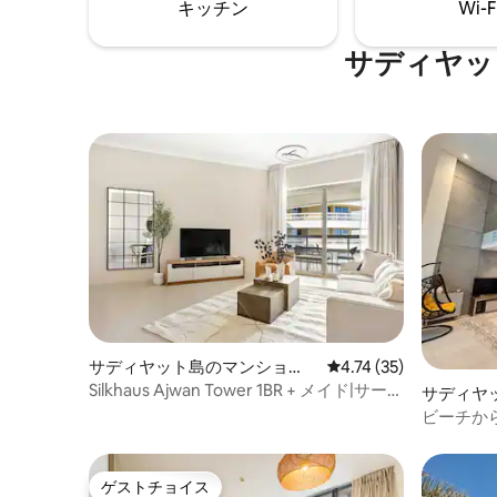
キッチン
Wi-F
ーターで島を探索したり、コーヒーを飲
セスのセ
みながらカードゲームでくつろいだり。
は有料で
リラックスを楽しみましょう。
サディヤッ
サディヤット島のマンショ
レビュー35件、5つ星中
4.74 (35)
ン・アパート
Silkhaus Ajwan Tower 1BR + メイド|サーデ
サディヤ
ィヤット島
ビーチか
ッドロフ
ゲストチョイス
ゲストチョイス