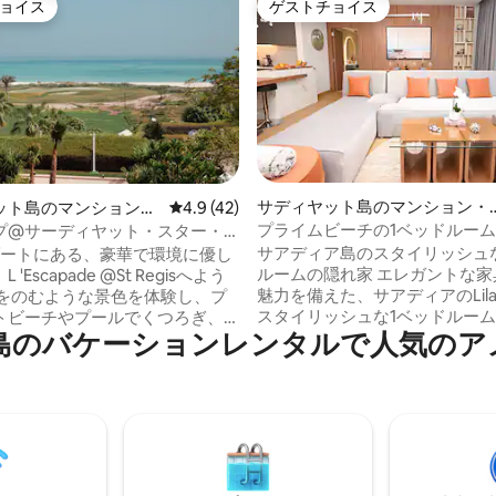
ョイス
ゲストチョイス
ョイス
ゲストチョイス
サディヤット島のマンション・
中5.0つ星の平均評価
ット島のマンション・
レビュー42件、5つ星中4.9つ星の平均評価
4.9 (42)
アパート
プライムビーチの1ベッドルーム
プ@サーディヤット・スター・
トでおしゃれな海辺の隠れ家
サアディア島のスタイリッシュ
ゾートにある、豪華で環境に優し
ルームの隠れ家 エレガントな家
'Escapade @St Regisへよう
魅力を備えた、サアディアのLila
スタイリッシュな1ベッドルー
トビーチやプールでくつろぎ、
島のバケーションレンタルで人気のア
トで、優れた滞在をお楽しみく
を搭載したスマートリビングの利便
キングサイズベッド、55インチ
しみください。 2つのスイートベ
トテレビ、4人用のダイニング
ム、モダンなアメニティ、エレ
す。プライベートバルコニーで
雰囲気で、夢のバケーションが
スして、爽やかなプールと部分
す。 セントレジス・ア
景色をお楽しみください。 設備
ク・クラブ・ジム、屋内プー
キッチン、高速Wi-Fi、駐車場
ルスパ＆サウナ*のご利用には*追
おり、利便性が保証されていま
がかかります。詳細はゲストアク