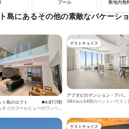
i
プール
敷地内無料駐
ディア島での快適な滞在を今す
クションをご覧ください。ジム
ください。
す。
ト島にあるその他の素敵なバケーシ
ゲストチョイス
ゲストチョイス
4.74つ星の平均評価
アブダビのマンション・アパー
ト
Silkhaus 64階のペントハウス
ット島のロフト
レビュー78件、5つ星中4.87つ星の平均評価
4.87 (78)
ール｜専用プール
らすぐのプールビューのワンベ
ト
ゲストチョイス
ゲストチョイス