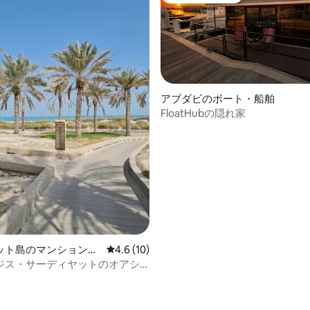
アブダビのボート・船舶
FloatHubの隠れ家
中5.0つ星の平均評価
ット島のマンション・
レビュー10件、5つ星中4.6つ星の平均評価
4.6 (10)
ジス・サーディヤットのオアシ
チへのアクセス！）