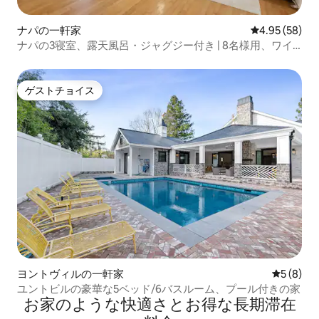
ナパの一軒家
レビュー58件
4.95 (58)
ナパの3寝室、露天風呂・ジャグジー付き | 8名様用、ワイ
ナリーに近い
ゲストチョイス
ゲストチョイス
ヨントヴィルの一軒家
レビュー
5 (8)
ユントビルの豪華な5ベッド/6バスルーム、プール付きの家
お家のような快⁠適⁠さ⁠とお⁠得⁠な長⁠期⁠滞⁠在