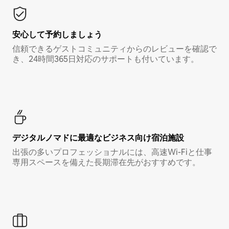
安心して予約しましょう
信頼できるゲストコミュニティからのレビューを確認で
き、24時間365日対応のサポートも付いています。
デジタルノマド⁠に最⁠適⁠なビ⁠ジ⁠ネ⁠ス⁠向⁠け宿⁠泊⁠施⁠設
出張の多いプロフェッショナルには、高速Wi-Fiと仕事
専用スペースを備えた長期滞在先がおすすめです。