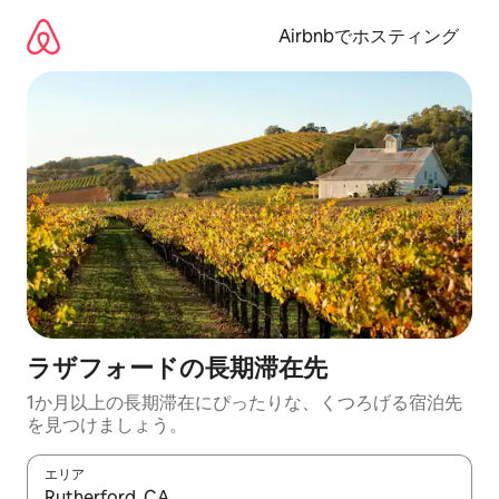
コ
ン
Airbnbでホスティング
テ
ン
ツ
に
ス
キ
ッ
プ
ラザフォードの長期滞在先
1か月以上の長期滞在にぴったりな、くつろげる宿泊先
を見つけましょう。
エリア
検索結果が表示されたら、上下の矢印キーを使って移動するか、