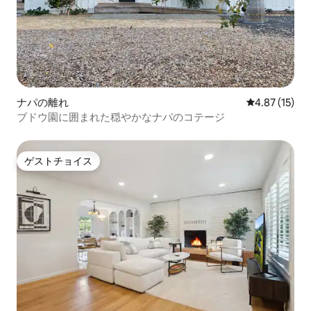
ナパの離れ
レビュー15件
4.87 (15)
ブドウ園に囲まれた穏やかなナパのコテージ
ゲストチョイス
ゲストチョイス