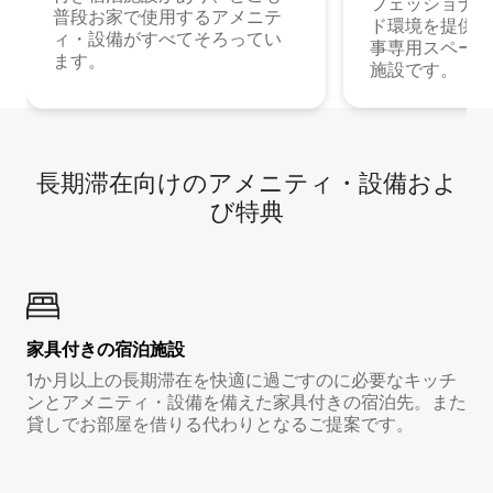
フェッショナル
普段お家で使用するアメニテ
ド環境を提供する
ィ・設備がすべてそろってい
事専用スペース
ます。
施設です。
長期滞在向け⁠のア⁠メ⁠ニ⁠テ⁠ィ⁠・設⁠備⁠およ
び特⁠典
家具付き⁠の宿⁠泊⁠施⁠設
1か月以上の長期滞在を快適に過ごすのに必要なキッチ
ンとアメニティ・設備を備えた家具付きの宿泊先。また
貸しでお部屋を借りる代わりとなるご提案です。