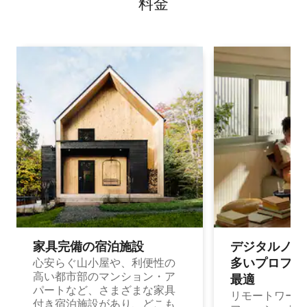
料⁠金
家具完備の宿⁠泊⁠施⁠設
デジタルノマド
多⁠いプ⁠ロ⁠フ⁠ェ⁠
心安らぐ山小屋や、利便性の
高い都市部のマンション・ア
最⁠適
パートなど、さまざまな家具
リモートワーク
付き宿泊施設があり、どこも