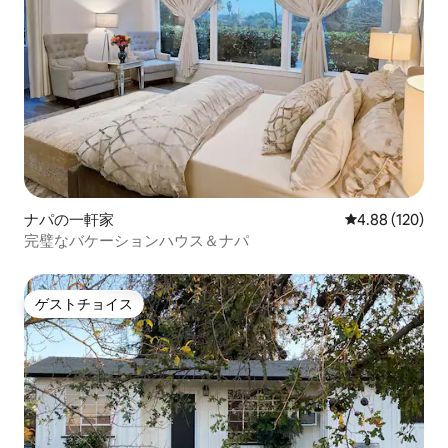
ナパの一軒家
レビュー120件
4.88 (120)
完璧なバケーションハウス＆ナパ
ゲストチョイス
ゲストチョイス