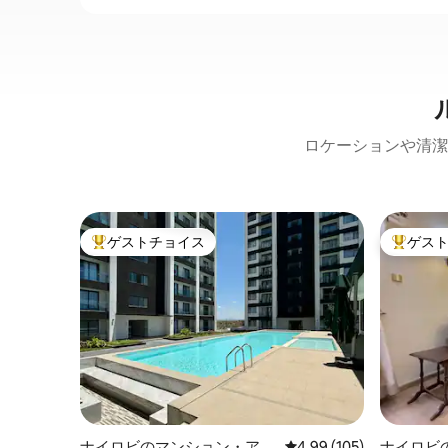
ロケーションや清潔
ゲストチョイス
ゲス
大好評のゲストチョイスです。
大好評の
ナイロビのマンション・アパ
レビュー105件、5つ星
4.99 (105)
ナイロビ