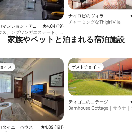
ナイロビのヴィラ
4.98つ星の平均評価
チャーミングなThigiri Villa
のマンション・アパ
レビュー19件、5つ星中4.84つ星の平均評価
4.84 (19)
ウス、ングワンガエステート、
家族やペットと泊まれる宿泊施設
ngu Rd沿い
ョイス
ゲストチョイス
ョイス
ゲストチョイス
ティゴニのコテージ
Barnhouse Cottage｜サウ
のスチームバス
中4.97つ星の平均評価
のタイニーハウス
レビュー191件、5つ星中4.89つ星の平均評価
4.89 (191)