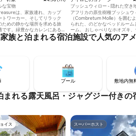
ルな宝物
ブッシュウィロー - 隠れた空き
む光。
al Treasureは、家族連れ、カップ
アフリカの原生樹種ブッシュウ
ートワーカー、そしてリラック
（Combretum Molle）を囲
のための静かな場所を求める旅
られた、のどかなベッドルーム
適です。緑豊かなカレンにある
ーム。 おしゃべりなホオズキ、ナイロビ
家族と泊まれる宿泊施設で人気のア
で穏やかなエリアには、明るく
の夜に最適なキラーファイア、Wi
良い空間があり、モール、カフ
気フェンス、バックアップイン
ロビ国立公園、エレファントオ
と発電機、2つのベランダ、飲
ージュ、キリンセンターなどま
ル水、成熟した庭と木々が揃っ
す。グリッドバックアップ付き
す。 キテンゲラ・ガラス工房から徒歩5
陽光発電で、信頼性が高く、環
分。ケニアの象徴的なリサイク
しい快適さを保証します。ゲス
工房で、鮮やかで分厚い芸術的
ージ全体、プライベート裏庭、
作品で有名です。 ナイロビ郊外にあり、
i
プール
敷地内無料駐
車場、敷地、記載されているす
カレンから50分、ナイロビ中心
メニティ・設備をご利用いただ
分です。
ribuni！
泊まれる露天風呂・ジャグジー付きの
ョイス
スーパーホスト
ョイス
スーパーホスト