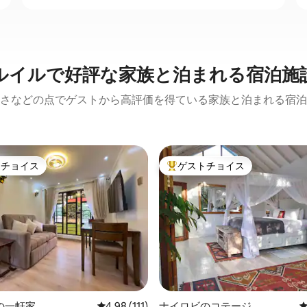
ルイルで好評な家族と泊まれる宿泊施
さなどの点でゲストから高評価を得ている家族と泊まれる宿泊
トチョイス
ゲストチョイス
ゲストチョイスです。
大好評のゲストチョイスです。
中4.99つ星の平均評価
の一軒家
レビュー111件、5つ星中4.98つ星の平均評価
4.98 (111)
ナイロビのコテージ