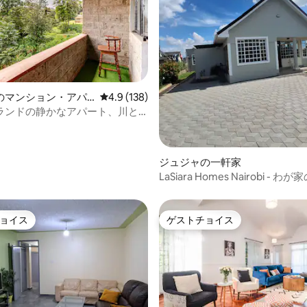
中4.94つ星の平均評価
のマンション・アパ
レビュー138件、5つ星中4.9つ星の平均評価
4.9 (138)
ランドの静かなアパート、川と
まれています
ジュジャの一軒家
LaSiara Homes Nairobi - 
さを提供する宿泊施設
ョイス
ゲストチョイス
ョイス
ゲストチョイス