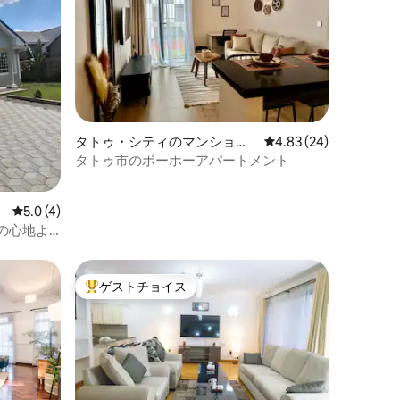
タトゥ・シティのマンショ
レビュー24件、5つ星
4.83 (24)
ン・アパート
タトゥ市のボーホーアパートメント
レビュー4件、5つ星中5.0つ星の平均評価
5.0 (4)
わが家の心地よ
ゲストチョイス
大好評のゲストチョイスです。