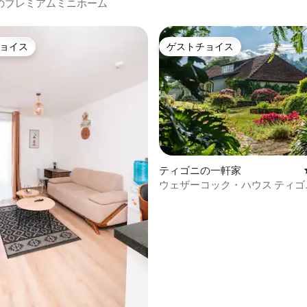
のプレミアムミニホーム
ョイス
ゲストチョイス
ョイス
ゲストチョイス
ティゴニの一軒家
ウェザーコック・ハウス 
4.89つ星の平均評価