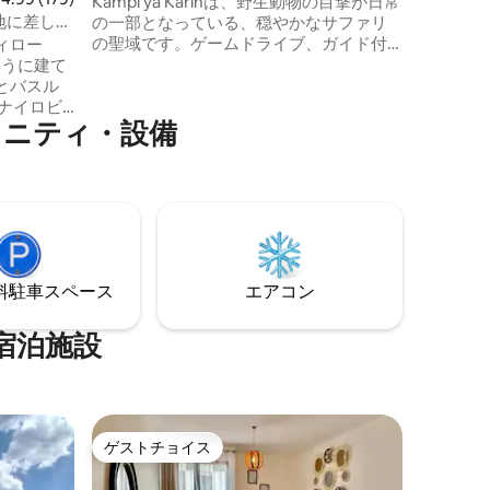
Kampi ya Karinは、野生動物の目撃が日常
病院、ク
地に差し込
の一部となっている、穏やかなサファリ
のアメニ
の聖域です。ゲームドライブ、ガイド付
ィロー
ートは、
きのブッシュウォーク、豊かな文化的な
むように建て
点として
出会いを通じて、興奮とリラクゼーショ
とバスル
ンのバランスを取りましょう。また、事
メニティ・設備
前に手配して、家庭料理や癒しのマッサ
-Fi、電
ージを受けることもできます。ご要望に
バーター
応じて、ロンガイ（またはその他の場
用ボアホー
所）からの送迎をご利用いただけます。
ていま
季節のご褒美として、ご到着時には暖炉
のそばでくつろいだ夜を過ごせるよう、
ルガラス
薪を無料でご用意しています。
なガラス
⁠車ス⁠ペ⁠ー⁠ス
エアコン
部から70
宿泊施設
ゲストチョイス
ゲストチョイス