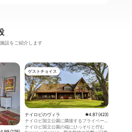
設
施設をご紹介します
ルイルの
ゲストチョイス
ゲスト
ゲストチョイス
ゲスト
ト
居心地が
品。
ルイル、
へようこ
からわず
広々とし
を完璧に
クなゲー
ナイロビのヴィラ
レビュー423件、5つ星
4.87 (423)
暇中の家
トワーカ
ナイロビ国立公園に隣接するプライベー
ちます。 落ち着いたフレンドリーな環境
トロッジ
ナイロビ国立公園の端にひっそりと佇む
レビュー179件、5つ星中4.99つ星の平均評価
4.99 (179)
でリラッ