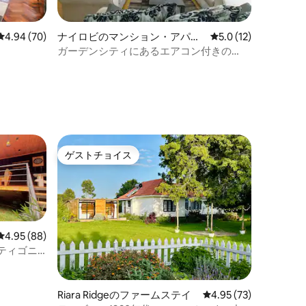
レビュー70件、5つ星中4.94つ星の平均評価
4.94 (70)
ナイロビのマンション・アパー
レビュー12件、5つ
5.0 (12)
ト
ガーデンシティにあるエアコン付きの
広々とした3ベッドルームのデュプレック
スアパート
ゲストチョイス
ゲストチョイス
レビュー88件、5つ星中4.95つ星の平均評価
4.95 (88)
ナ｜ティゴニ
Riara Ridgeのファームステイ
レビュー73件、5つ星
4.95 (73)