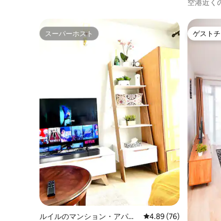
ド
空港近く
スーパーホスト
ゲストチ
スーパーホスト
ゲストチ
ルイルのマンション・アパー
レビュー76件、5つ星中
4.89 (76)