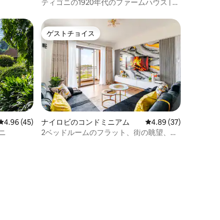
ティゴニの1920年代のファームハウス | お
茶農園 | 屋外風呂
ゲストチョイス
ゲストチョイス
レビュー45件、5つ星中4.96つ星の平均評価
4.96 (45)
ナイロビのコンドミニアム
レビュー37件、5つ星
4.89 (37)
ティゴニ
2ベッドルームのフラット、街の眺望、プ
ール、ジム