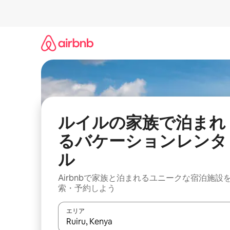
コ
ン
テ
ン
ツ
に
ス
キ
ッ
プ
ルイルの家族で泊まれ
るバケーションレンタ
ル
Airbnbで家族と泊まれるユニークな宿泊施設
索・予約しよう
エリア
検索結果が表示されたら、上下の矢印キーを使っ