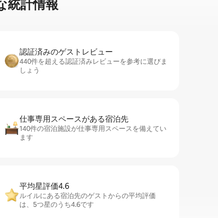
な統⁠計⁠情⁠報
認証済みのゲ⁠ス⁠ト⁠レ⁠ビ⁠ュ⁠ー
440件を超える認証済みレビューを参考に選びま
しょう
仕事専用ス⁠ペ⁠ー⁠スがあ⁠る宿⁠泊⁠先
140件の宿泊施設が仕事専用スペースを備えてい
ます
平均星評価4.6
ルイルにある宿泊先のゲストからの平均評価
は、5つ星のうち4.6です