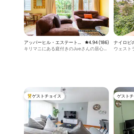
アッパーヒル・エステートの
レビュー186件、5つ星
4.94 (186)
ナイロビ
一軒家
ート
キリマニにある庭付きのJueさんの居心地
ウェスト
の良いファミリーハウス
木々に囲
ゲストチョイス
ゲストチ
大好評のゲストチョイスです。
ゲストチ