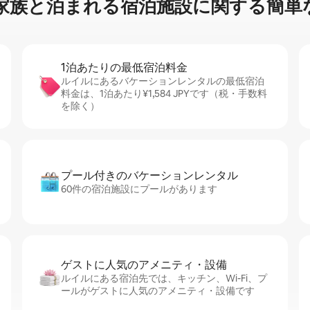
⁠と泊⁠ま⁠れ⁠る宿⁠泊⁠施⁠設⁠に関⁠す⁠る簡⁠単⁠
1泊あたりの最⁠低⁠宿⁠泊⁠料⁠金
ルイルにあるバケーションレンタルの最低宿泊
料金は、1泊あたり¥1,584 JPYです（税・手数料
を除く）
プール付きのバ⁠ケ⁠ー⁠シ⁠ョ⁠ンレ⁠ン⁠タ⁠ル
60件の宿泊施設にプールがあります
ゲストに人⁠気⁠のア⁠メ⁠ニ⁠テ⁠ィ・設⁠備
ルイルにある宿泊先では、キッチン、Wi-Fi、プ
ールがゲストに人気のアメニティ・設備です