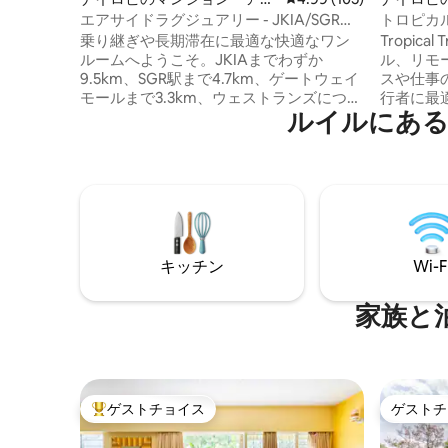
ート
エアサイドラグジュアリー - JKIA/SGR近
トロピカ
く、セルフチェックイン、無料駐車場
乗り継ぎや長期滞在に最適な快適なワン
Tropic
ルームへようこそ。JKIAまでわずか
ル、リモ
9.5km、SGR駅まで4.7km、ゲートウェイ
スや仕事
モールまで3.3km、ウェストランズにつな
行者に最
ルイルにある
がる高速道路まで4km、16km（通行料が
この安全
かかります）。プールを見渡せるプライ
風通しの
ベートバルコニーでリラックスしたり、
ェ、ナイ
プールやプールサイドのジムをお楽しみ
ーファナ
ください。すべて追加料金なしでご利用
で数分で
いただけます。キッチン、Wi-Fi、スマー
の完全太
トテレビ、サウンドシステム、金庫、エ
境にやさ
レベーター、無料駐車場、24時間年中無
トはコテ
キッチン
Wi-F
休のセキュリティを備えています。深夜
安全な駐
のセルフチェックインも安全です。無料
べてのア
のケニア産紅茶とコーヒーをお楽しみく
けます。Ka
家族と
ださい。
ゲストチョイス
ゲストチ
大好評のゲストチョイスです。
ゲストチ