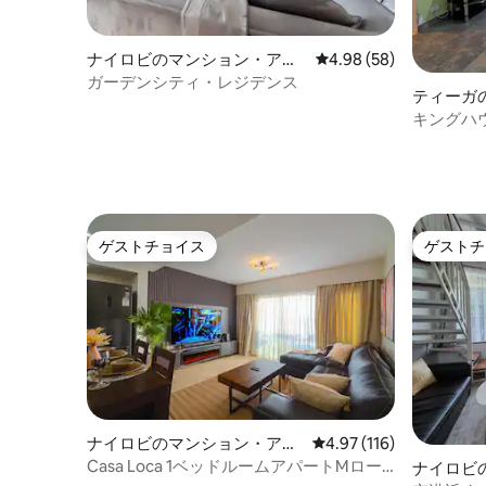
ナイロビのマンション・アパ
レビュー58件、5つ星中
4.98 (58)
ート
ガーデンシティ・レジデンス
ティーガ
ート
キングハ
ThikaMa
ゲストチョイス
ゲストチ
ゲストチョイス
ゲストチ
ナイロビのマンション・アパ
レビュー116件、5つ星
4.97 (116)
ート
Casa Loca 1ベッドルームアパートMロー
ナイロビ