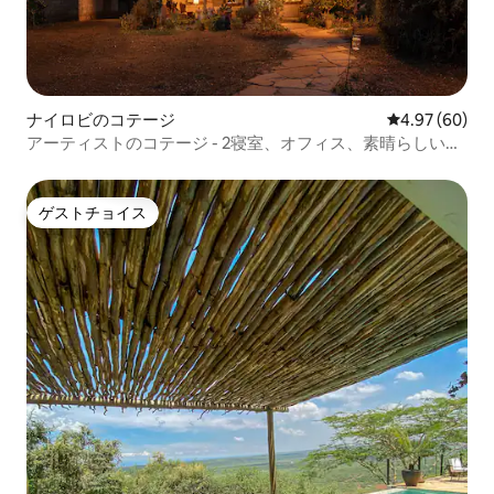
ナイロビのコテージ
レビュー60件
4.97 (60)
アーティストのコテージ - 2寝室、オフィス、素晴らしいパ
ティオ
ゲストチョイス
ゲストチョイス