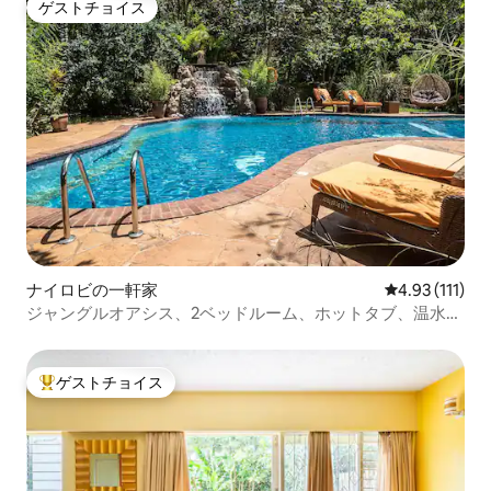
ゲストチョイス
ゲストチョイス
ナイロビの一軒家
レビュー111
4.93 (111)
ジャングルオアシス、2ベッドルーム、ホットタブ、温水プ
ール、ピックルボール
ゲストチョイス
大好評のゲストチョイスです。