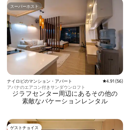
スーパーホスト
スーパーホスト
ナイロビのマンション・アパート
レビュー56件
4.91 (56)
アバナのエアコン付きサンダウンロフト
ジラフセンター⁠周⁠辺⁠に⁠あ⁠るそ⁠の⁠他⁠の
素⁠敵⁠なバ⁠ケ⁠ー⁠シ⁠ョ⁠ン⁠レ⁠ン⁠タ⁠ル
ゲストチョイス