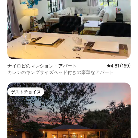
ナイロビのマンション・アパート
レビュー169件
4.81 (169)
カレンのキングサイズベッド付きの豪華なアパート
ゲストチョイス
ゲストチョイス