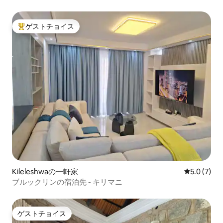
テージ
ゲストチョイス
大好評のゲストチョイスです。
Kileleshwaの一軒家
レビュー7
5.0 (7)
ブルックリンの宿泊先 - キリマニ
ゲストチョイス
ゲストチョイス