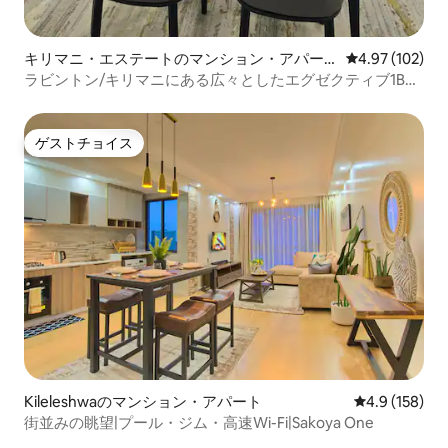
キリマニ・エステートのマンション・アパー
レビュー102件
4.97 (102)
ト
ラビントン/キリマニにある広々としたエグゼクティブ1BR
アパート
ゲストチョイス
ゲストチョイス
Kileleshwaのマンション・アパート
レビュー158
4.9 (158)
街並みの眺望|プール・ジム・高速Wi-Fi|Sakoya One