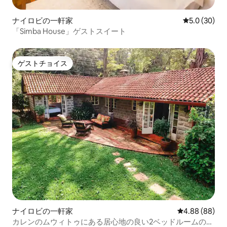
ナイロビの一軒家
レビュー30
5.0 (30)
「Simba House」ゲストスイート
ゲストチョイス
ゲストチョイス
ナイロビの一軒家
レビュー88件
4.88 (88)
カレンのムウィトゥにある居心地の良い2ベッドルームのコ