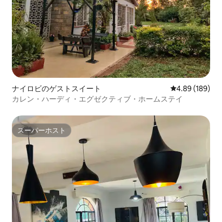
ナイロビのゲストスイート
レビュー189件
4.89 (189)
カレン・ハーディ・エグゼクティブ・ホームステイ
スーパーホスト
スーパーホスト