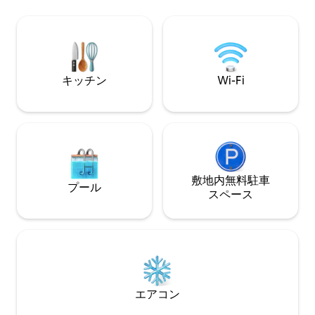
のそばでくつろい
分。ケニアの象徴的なリサイクルガラス
薪を無料でご用意
工房で、鮮やかで分厚い芸術的なガラス
作品で有名です。 ナイロビ郊外にあり、
カレンから50分、ナイロビ中心部から70
分です。
キッチン
Wi-Fi
敷地内無料駐⁠車
プール
ス⁠ペ⁠ー⁠ス
エアコン