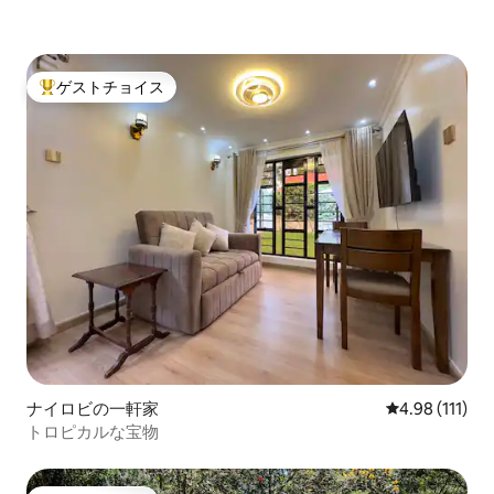
ゲストチョイス
大好評のゲストチョイスです。
ナイロビの一軒家
レビュー111
4.98 (111)
トロピカルな宝物