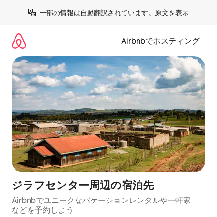
コ
一部の情報は自動翻訳されています。
原文を表示
ン
テ
ン
Airbnbでホスティング
ツ
に
ス
キ
ッ
プ
ジラフセンター⁠周⁠辺⁠の宿⁠泊⁠先
Airbnbでユニークなバ⁠ケ⁠ー⁠シ⁠ョ⁠ンレ⁠ン⁠タ⁠ルや一⁠軒⁠家
な⁠ど⁠を予⁠約⁠し⁠よ⁠う