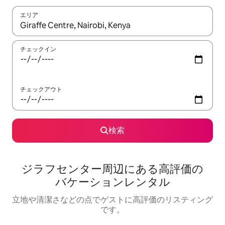
エリア
検索結果が表示されたら、上下の矢印キーを使って移動するか、
チェックイン
チェックアウト
検索
ジラフセンター⁠周⁠辺⁠に⁠あ⁠る高⁠評⁠価⁠の
バ⁠ケ⁠ー⁠シ⁠ョ⁠ン⁠レ⁠ン⁠タ⁠ル
立地や清潔さなどの点でゲストに高評価のリスティング
です。