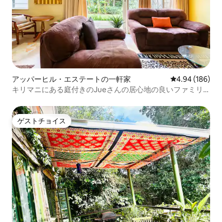
アッパーヒル・エステートの一軒家
レビュー186件
4.94 (186)
キリマニにある庭付きのJueさんの居心地の良いファミリ
ーハウス
ゲストチョイス
ゲストチョイス