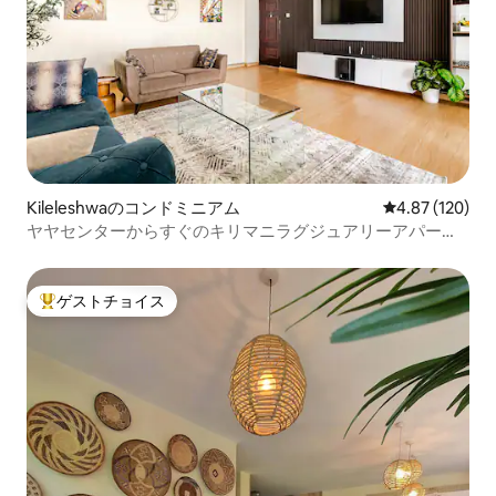
Kileleshwaのコンドミニアム
レビュー120件
4.87 (120)
ヤヤセンターからすぐのキリマニラグジュアリーアパート
メント
ゲストチョイス
大好評のゲストチョイスです。