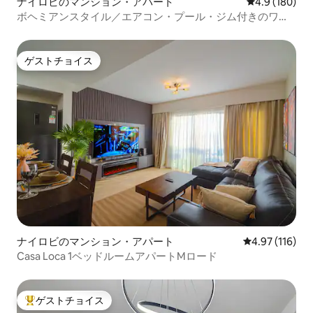
ナイロビのマンション・アパート
レビュー180
4.9 (180)
ボヘミアンスタイル／エアコン・プール・ジム付きのワン
ルームユニット
ゲストチョイス
ゲストチョイス
ナイロビのマンション・アパート
レビュー116件
4.97 (116)
Casa Loca 1ベッドルームアパートMロード
ゲストチョイス
大好評のゲストチョイスです。