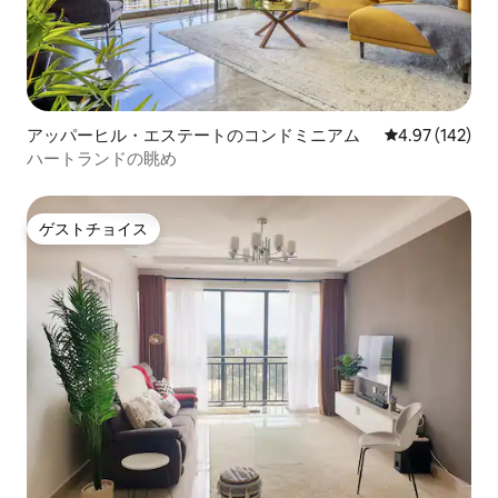
アッパーヒル・エステートのコンドミニアム
レビュー142件
4.97 (142)
ハートランドの眺め
ゲストチョイス
ゲストチョイス