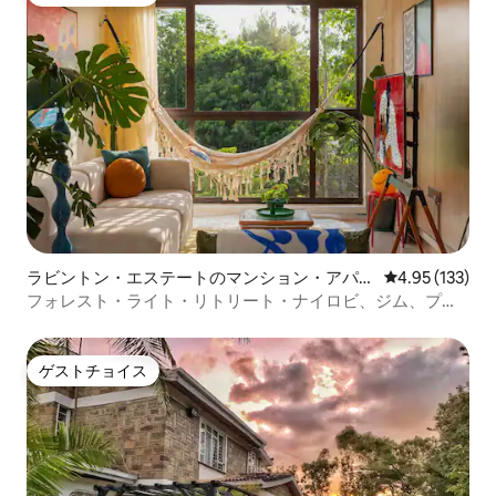
ゲストチョイス
ラビントン・エステートのマンション・アパー
レビュー133件
4.95 (133)
ト
フォレスト・ライト・リトリート・ナイロビ、ジム、プー
ル
ゲストチョイス
ゲストチョイス