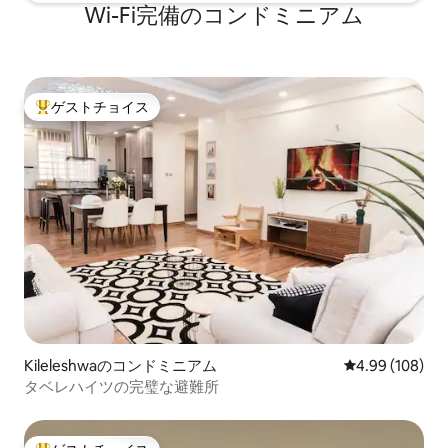
Wi-Fi完備のコンドミニアム
ゲストチョイス
大好評のゲストチョイスです。
Kileleshwaのコンドミニアム
レビュー108件
4.99 (108)
タベレハイツの完璧な避難所