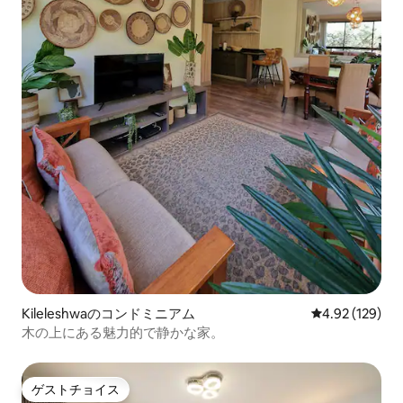
Kileleshwaのコンドミニアム
レビュー129件
4.92 (129)
木の上にある魅力的で静かな家。
ゲストチョイス
ゲストチョイス