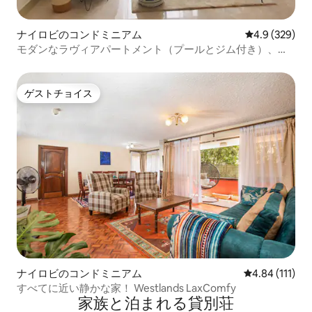
ナイロビのコンドミニアム
レビュー329
4.9 (329)
モダンなラヴィアパートメント（プールとジム付き）、モ
ールと24時間年中無休のスーパーマーケットの近く
ゲストチョイス
ゲストチョイス
ナイロビのコンドミニアム
レビュー111
4.84 (111)
すべてに近い静かな家！ Westlands LaxComfy
家族と泊まれる貸別荘