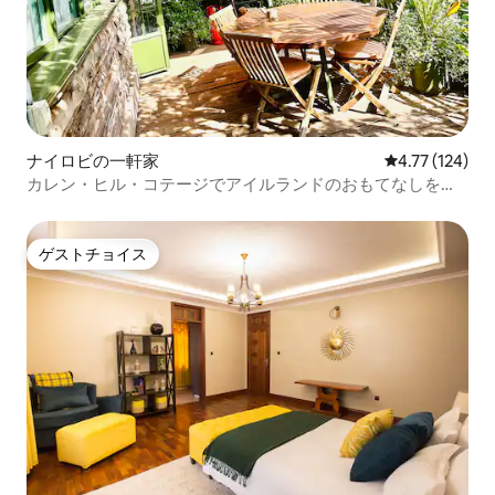
ナイロビの一軒家
レビュー124件
4.77 (124)
カレン・ヒル・コテージでアイルランドのおもてなしを体
験
ゲストチョイス
ゲストチョイス