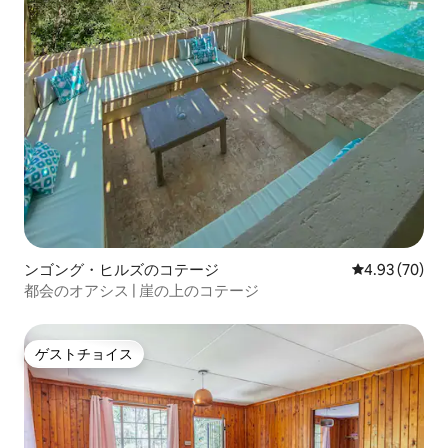
ンゴング・ヒルズのコテージ
レビュー70件
4.93 (70)
都会のオアシス | 崖の上のコテージ
ゲストチョイス
ゲストチョイス