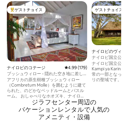
ゲストチョイス
ゲストチョイス
大好評のゲストチョイスです。
ゲストチョイス
ナイロビのヴィラ
ナイロビ国立公園
トロッジ
ナイロビ国立公園
ナイロビのコテージ
レビュー179件、5つ星中4.99
4.99 (179)
Kampi ya Ka
ブッシュウィロー - 隠れた空き地に差し
常の一部となって
込む光。
リの聖域です。ゲ
アフリカの原生樹種ブッシュウィロー
付きのブッシュウ
（Combretum Molle）を囲むように建て
な出会いを通じて
られた、のどかなベッドルームとバスル
ョンのバランスを
ーム。 おしゃべりなホオズキ、ナイロビ
ジラフセンター⁠周⁠辺⁠の
事前に手配して、
の夜に最適なキラーファイア、Wi-Fi、電
サージを受けるこ
気フェンス、バックアップインバーター
バ⁠ケ⁠ー⁠シ⁠ョ⁠ン⁠レ⁠ン⁠タ⁠ル⁠で人⁠気⁠の
に応じて、ロンガ
と発電機、2つのベランダ、飲用ボアホー
ア⁠メ⁠ニ⁠テ⁠ィ⁠・⁠設⁠備
所）からの送迎を
ル水、成熟した庭と木々が揃っていま
季節のご褒美とし
す。 キテンゲラ・ガラス工房から徒歩5