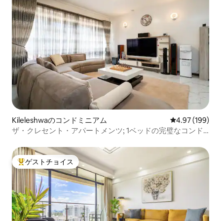
Kileleshwaのコンドミニアム
レビュー199件
4.97 (199)
ザ・クレセント・アパートメンツ; 1ベッドの完璧なコンド
ミニアム
ゲストチョイス
大好評のゲストチョイスです。