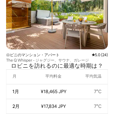
ロビニのマンション・アパート
レビュー24
5.0 (24)
The Q Whisper - ジャグジー、サウナ、ガレージ
ロビニを訪⁠れ⁠るの⁠に最⁠適⁠な時⁠期⁠は⁠？
月
平均料金
平均気温
1月
¥18,465 JPY
7°C
2月
¥17,834 JPY
7°C