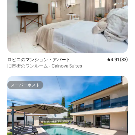
ロビニのマンション・アパート
レビュー33件
4.91 (33)
旧市街のワンルーム - Calnova Suites
スーパーホスト
スーパーホスト