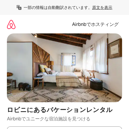
コ
一部の情報は自動翻訳されています。
原文を表示
ン
テ
ン
Airbnbでホスティング
ツ
に
ス
キ
ッ
プ
ロビニにあるバケーションレンタル
Airbnbでユニークな宿泊施設を見つける