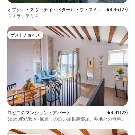
オプシナ・スヴェティ・ペタール・ウ・スミの
レビュー27件
4.96 (27)
ヴィラ
ヴィラ・テミス
ゲストチョイス
ゲストチョイス
ロビニのマンション・アパート
レビュー23件
4.91 (23)
Seagull's View - 風通しの良い屋根裏部屋、敷地外の無料ガ
レージ