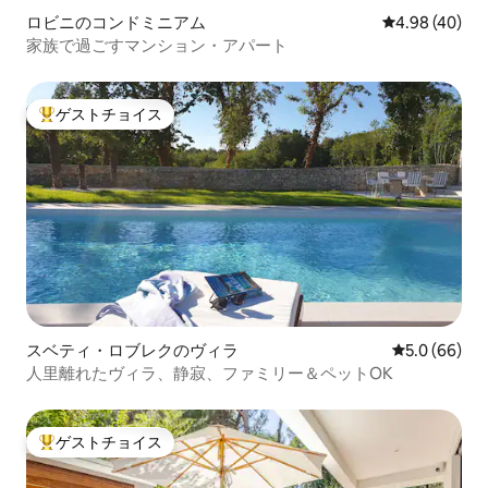
ロビニのコンドミニアム
レビュー40件
4.98 (40)
家族で過ごすマンション・アパート
ゲストチョイス
大好評のゲストチョイスです。
スベティ・ロブレクのヴィラ
レビュー66
5.0 (66)
人里離れたヴィラ、静寂、ファミリー＆ペットOK
ゲストチョイス
大好評のゲストチョイスです。