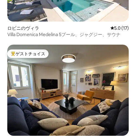
ロビニのヴィラ
レビュー17
5.0 (17)
Villa Domenica Medelina 5プール、ジャグジー、サウナ
ゲストチョイス
大好評のゲストチョイスです。