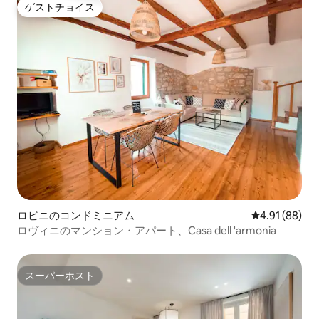
ゲストチョイス
ゲストチョイス
ロビニのコンドミニアム
レビュー88件
4.91 (88)
ロヴィニのマンション・アパート、Casa dell 'armonia
スーパーホスト
スーパーホスト