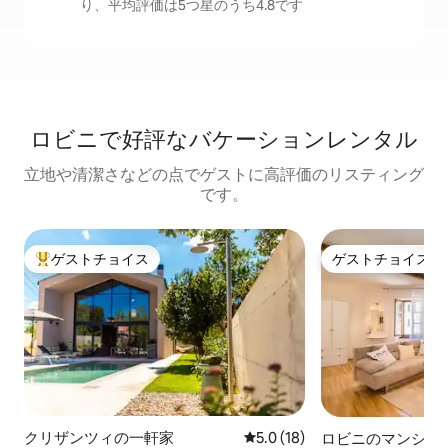
り、平均評価は5つ星のうち4.8です
ロビニで好評なバケーションレンタル
立地や清潔さなどの点でゲストに高評価のリスティング
です。
ゲストチョイス
ゲストチョイス
大好評のゲストチョイスです。
ゲストチョイス
クリザンツィの一軒家
レビュー18件、5つ星中5.0
5.0 (18)
ロビニのマンショ