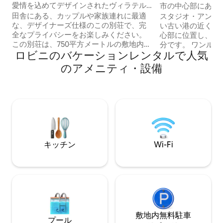
ート
愛情を込めてデザインされたヴィラテル
市の中心部にある
ザ
オAmbra
田舎にある、カップルや家族連れに最適
スタジオ・アンブ
な、デザイナーズ仕様のこの別荘で、完
い古い港の近くの
全なプライバシーをお楽しみください。
心部に位置し、バ
この別荘は、750平方メートルの敷地内に
分です。 ワンル
ロビニのバケーションレンタルで人気
ある109平方メートルの建物です。この家
され、新しくて高
には、バスルーム付きの快適な寝室2室、
います。 ベッド
のアメニティ・設備
リビングルーム、設備の整ったキッチ
っています。 キ
ン、ガスグリルと温水ジャグジープール
すべて揃っており
を備えた美しい屋外スペースがありま
くて高品質です。
す。この宿泊施設は、あらゆる施設から2
るく、リラクゼー
kmの距離にあります。イストリア半島の
作られました。 
中心部に位置しているため、半島全体を
過ごせるように、
探索するのに最適な拠点となります。車2
アパートは慎重に
台分の屋根付き駐車場があります。
キッチン
Wi-Fi
敷地内無料駐⁠車
プール