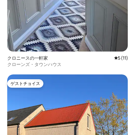
クロニースの一軒家
レビュー1
5 (11)
クローンズ・タウンハウス
ゲストチョイス
ゲストチョイス