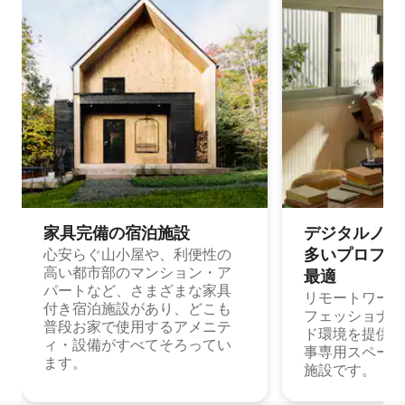
家具完備の宿⁠泊⁠施⁠設
デジタルノマド
多⁠いプ⁠ロ⁠フ⁠ェ⁠
心安らぐ山小屋や、利便性の
高い都市部のマンション・ア
最⁠適
パートなど、さまざまな家具
リモートワーク
付き宿泊施設があり、どこも
フェッショナル
普段お家で使用するアメニテ
ド環境を提供する
ィ・設備がすべてそろってい
事専用スペース
ます。
施設です。