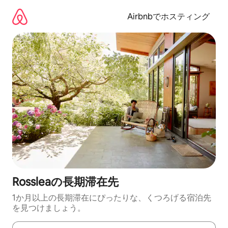
コ
ン
Airbnbでホスティング
テ
ン
ツ
に
ス
キ
ッ
プ
Rossleaの長期滞在先
1か月以上の長期滞在にぴったりな、くつろげる宿泊先
を見つけましょう。