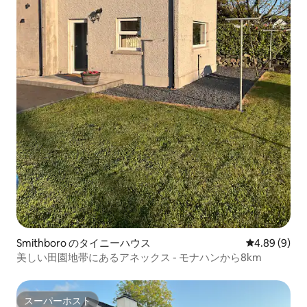
Smithboro のタイニーハウス
レビュー9件
4.89 (9)
美しい田園地帯にあるアネックス - モナハンから8km
スーパーホスト
スーパーホスト