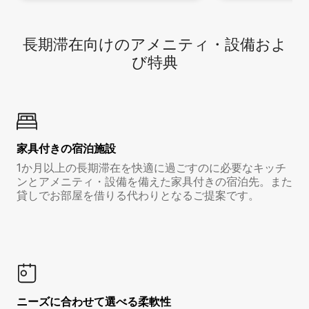
長期滞在向け⁠のア⁠メ⁠ニ⁠テ⁠ィ⁠・設⁠備⁠およ
び特⁠典
家具付き⁠の宿⁠泊⁠施⁠設
1か月以上の長期滞在を快適に過ごすのに必要なキッチ
ンとアメニティ・設備を備えた家具付きの宿泊先。また
貸しでお部屋を借りる代わりとなるご提案です。
ニーズに合わせて選べる柔軟性