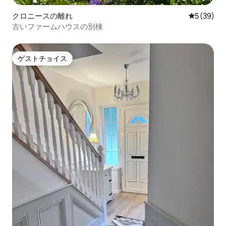
クロニースの離れ
レビュー3
5 (39)
古いファームハウスの別棟
ゲストチョイス
ゲストチョイス