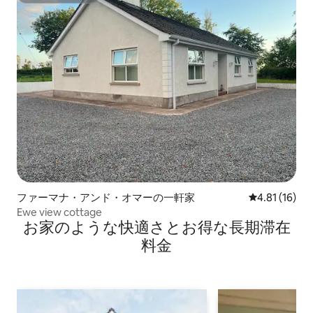
ファーマナ・アンド・オマーの一軒家
レビュー16件
4.81 (16)
Ewe view cottage
お家のような快⁠適⁠さ⁠とお⁠得⁠な長⁠期⁠滞⁠在
料⁠金