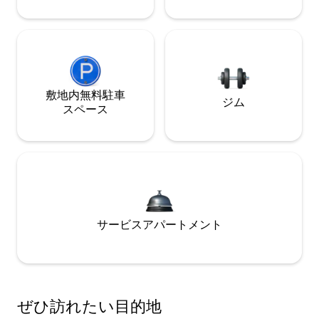
敷地内無料駐⁠車
ジム
ス⁠ペ⁠ー⁠ス
サービスアパートメント
ぜひ訪⁠れ⁠た⁠い目⁠的⁠地