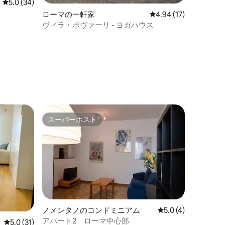
レビュー34件、5つ星中5.0つ星の平均評価
5.0 (34)
ローマの一軒家
レビュー17件、5つ星
4.94 (17)
ヴィラ・ボヴァーリ - ヨガハウス
スーパーホスト
スーパーホスト
ノメンタノのコンドミニアム
レビュー4件、5つ星
5.0 (4)
アパート2 ローマ中心部
レビュー31件、5つ星中5.0つ星の平均評価
5.0 (31)