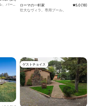
ル、バー
ローマの一軒家
レビュー18件、5つ
5.0 (18)
壮大なヴィラ。専用プール。
ゲストチョイス
ゲストチョイス