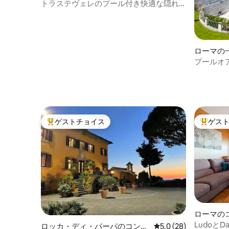
トラステヴェレのプール付き快適な隠れ
家 – The Gem
ローマの
プールオア
ートメン
ゲストチョイス
ゲス
大好評のゲストチョイスです。
大好評の
ローマの
Ludoと
ロッカ・ディ・パーパのコンド
レビュー28件、5つ星
5.0 (28)