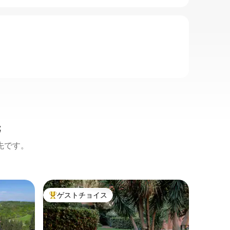
先
先です。
ジャニコ
ゲストチョイス
スーパ
大好評のゲストチョイスです。
スーパ
アム
カサレット210 A2
ィラ
Casal
ン-ヴィ