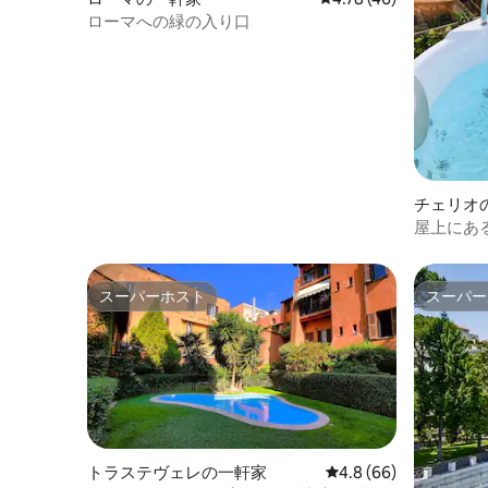
ローマへの緑の入り口
チェリオ
屋上にあ
の眺め
スーパーホスト
スーパー
スーパーホスト
スーパー
トラステヴェレの一軒家
レビュー66件、5つ星
4.8 (66)