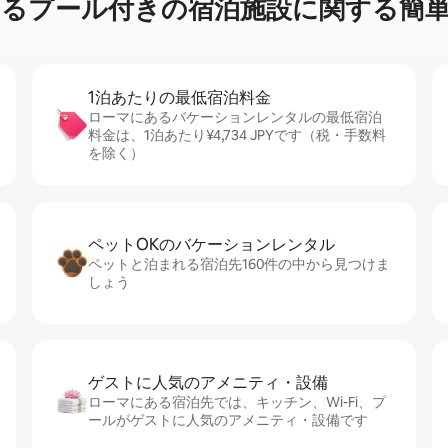
プ⁠ー⁠ル⁠付⁠き⁠の宿⁠泊⁠施⁠設⁠に関⁠す⁠る簡⁠単
1泊あたりの最⁠低⁠宿⁠泊⁠料⁠金
ローマにあるバケーションレンタルの最低宿泊
料金は、1泊あたり¥4,734 JPYです（税・手数料
を除く）
ペットOKのバ⁠ケ⁠ー⁠シ⁠ョ⁠ンレ⁠ン⁠タ⁠ル
ペットと泊まれる宿泊先160件の中から見つけま
しょう
ゲストに人⁠気⁠のア⁠メ⁠ニ⁠テ⁠ィ・設⁠備
ローマにある宿泊先では、キッチン、Wi-Fi、プ
ールがゲストに人気のアメニティ・設備です