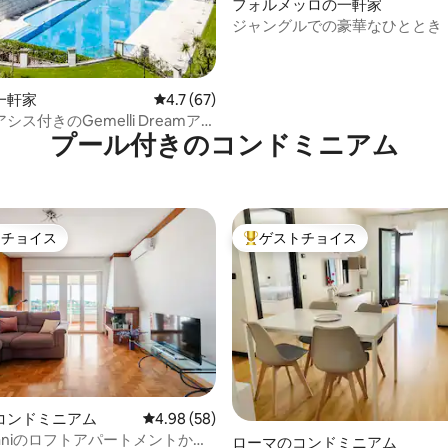
フォルメッロの一軒家
ジャングルでの豪華なひととき
一軒家
レビュー67件、5つ星中4.7つ星の平均評価
4.7 (67)
シス付きのGemelli Dreamアパ
プール付きのコンドミニアム
ト
トチョイス
ゲストチョイス
ゲストチョイスです。
大好評のゲストチョイスです。
コンドミニアム
レビュー58件、5つ星中4.98つ星の平均評価
4.98 (58)
Daniのロフトアパートメントから
中5.0つ星の平均評価
ローマのコンドミニアム