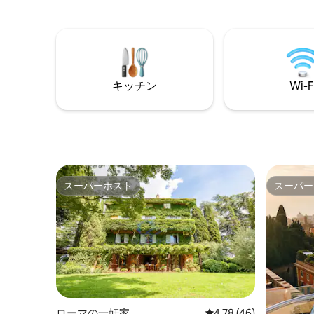
ブルがあるダイニングエリア、設備の整
ったキッチンを備えたオープンプランの
レイアウトです。 マスターベッドルーム
にはキングサイズベッド（180 x 200 cm）
と専用バスルームがあります。 2つ目の寝
室にはダブルベッド（160 x 200 cm）があ
キッチン
Wi-F
ります。 2つ目のファミリーバスルームが
あります。
スーパーホスト
スーパー
スーパーホスト
スーパー
ローマの一軒家
レビュー46件、5つ星中
4.78 (46)