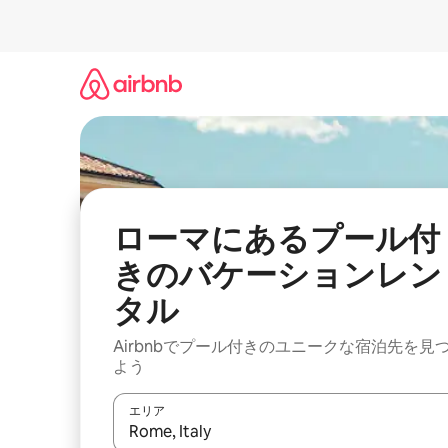
コ
ン
テ
ン
ツ
に
ス
キ
ッ
プ
ローマにあるプール付
きのバケーションレン
タル
Airbnbでプール付きのユニークな宿泊先を見
よう
エリア
検索結果が表示されたら、上下の矢印キーを使っ