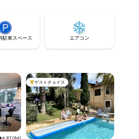
⁠車ス⁠ペ⁠ー⁠ス
エアコン
ゲストチョイス
大好評のゲストチョイスです。
レビュー84件、5つ星中4.87つ星の平均評価
4.87 (84)