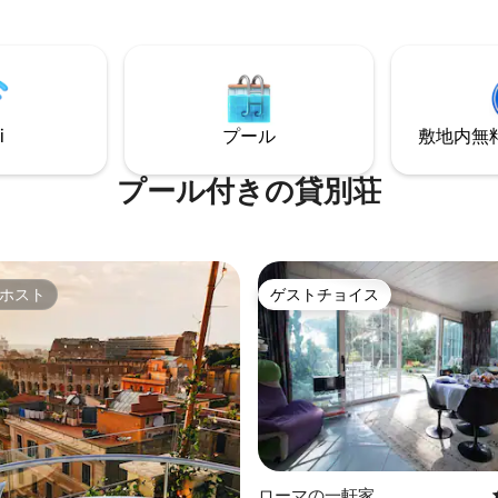
i
プール
敷地内無料駐
プール付きの貸別荘
ホスト
ゲストチョイス
ホスト
ゲストチョイス
ローマの一軒家
4.78つ星の平均評価