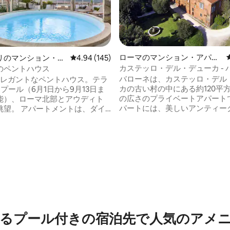
ローマのマンション・アパー
リのマンション・ア
レビュー145件、5つ星中4.94つ星の平均評価
4.94 (145)
ト
カステッロ・デル・デューカ - 
のペントハウス
バローネは、カステッロ・デル
のエレガントなペントハウス。テラ
カの古い村の中にある約120平
、プール（6月1日から9月13日ま
の広さのプライベートアパート
能）、ローマ北部とアウディト
パートには、美しいアンティー
トメントは、ダイ
ッタの床、ダブルベッドの寝室
リア付きの広々としたリビング
ベッドのメザニン、冷暖房イン
オプションをフル装備したパノ
モード付きエアコン、無料Wi-Fi
チン、そしてそれぞれに専用バ
チスマートテレビ、IHコンロ、
が備わった2つのダブルベッドル
中4.96つ星の平均評価
ブン、洗濯機、食器洗い機、食
ています。 各部屋には、
器、シャワーとバスタブ付きの
とスマートテレビが備わってい
ルーム、ベッドリネンとタオル
ペントハウスは、緑に囲まれた住
あらゆる快適さと仕上げにこだ
オーリにあり、交通の便が良
備が備わっています。
的な中心部にも近い場所にあり
るプール付きの宿泊先で人気のアメ