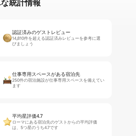
⁠な統⁠計⁠情⁠報
認証済みのゲ⁠ス⁠ト⁠レ⁠ビ⁠ュ⁠ー
14,810件を超える認証済みレビューを参考に選
びましょう
仕事専用ス⁠ペ⁠ー⁠スがあ⁠る宿⁠泊⁠先
250件の宿泊施設が仕事専用スペースを備えてい
ます
平均星評価4.7
ローマにある宿泊先のゲストからの平均評価
は、5つ星のうち4.7です