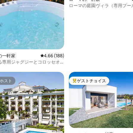
ローマの庭園ヴィラ（専用プー
ベキュー付き）
の一軒家
レビュー188件、5つ星中4.66つ星の平均評価
4.66 (188)
る専用ジャグジーとコロッセオ
ホスト
ゲストチョイス
ホスト
大好評のゲストチョイスです。
中4.8つ星の平均評価