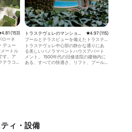
近くの素
されたば
ントに分
ーム、ダ
オープン
ムがあり
レビュー153件、5つ星中4.81つ星の平均評価
4.81 (153)
トラステヴェレのマンショ
レビュー115件、5つ星
4.97 (115)
児用ベッ
ン・アパート
バローネ
プールとテラスビューを備えたトラステ
って過ご
ヴェレの豪華なロフト
・デュー
トラステヴェレ中心部の静かな通りにあ
ートメン
方メートル
る美しいパノラマペントハウスアパート
スペース
です。ア
メント。 1500年代の旧修道院の建物内に
クテラコ
ある、すべての快適さ、リフト、プール
、ダブル
付きの共有庭園が備わっています。 アパ
バーター
ートには、トラステヴェレの典型的な木
、43イン
製の梁の天井とローマのレンガがありま
電気オー
す。 ダブルベッド付きの広い寝室、ダブ
器と食
ルソファベッド付きのリビングルーム、
2つのバス
キッチン、専用バスルーム、シングルベ
、など、
ッドを備えた屋根裏部屋、ジャニクルム
わった設
ヒルのユニークな景色を望むパノラマテ
ラスがあります。
ニティ・設備