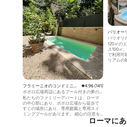
パリオー
パート
パリオリ
120㎡
ス100㎡
で利用可
リアムの眺望。 アパー
ニングエ
ルーム、
ラマキッ
スルーム
フラミーニオのコンドミニア
レビュー141件、5つ星
4.96 (141)
ームで構成され
ム
ポポロ広場周辺にあるプール付きの夢の
エアコン
ような宿泊先
私たちのファミリーアパートは、ローマ
ます。 
の中心部にあり、ポポロ広場から徒歩で
宅街パリ
すぐの場所にあり、専用庭園と専用スイ
く、歴史
ミングプールがあります。 細心の注意を
ます。
ローマにあ
払って設計・改装されています。 広々と
したリビングルーム、最大8名様用のテー