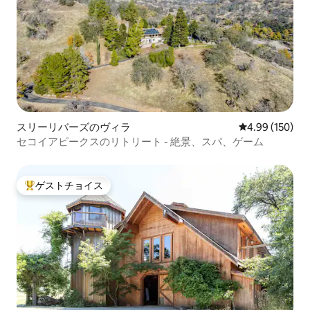
スリーリバーズのヴィラ
レビュー150件
4.99 (150)
セコイアピークスのリトリート - 絶景、スパ、ゲーム
ゲストチョイス
大好評のゲストチョイスです。