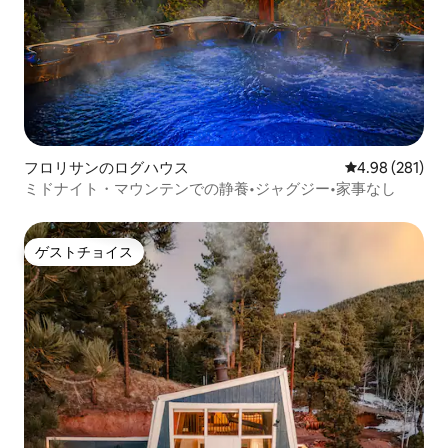
フロリサンのログハウス
レビュー281件
4.98 (281)
ミドナイト・マウンテンでの静養•ジャグジー•家事なし
ゲストチョイス
ゲストチョイス