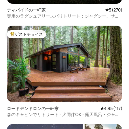
ディバイドの一軒家
レビュー27
5 (270)
専用のラグジュアリースパリトリート：ジャグジー、サウ
ナ、絶景
ゲストチョイス
大好評のゲストチョイスです。
ロードデンドロンの一軒家
レビュー117
4.95 (117)
森のキャビンでリトリート - 犬同伴OK - 露天風呂・ジャグ
ジー