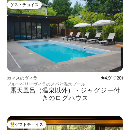
ゲストチョイス
ゲストチョイス
カマスのヴィラ
レビュー120件
4.91 (120)
ブルーベリーヴィラのスパと温水プール
露天風呂（温泉以外）・ジャグジー付
きのログハウス
ゲストチョイス
大好評のゲストチョイスです。