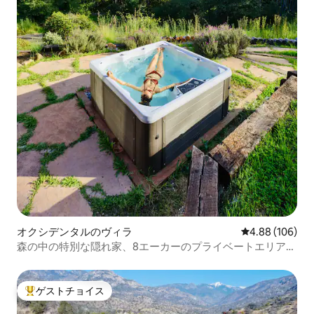
オクシデンタルのヴィラ
レビュー106件
4.88 (106)
森の中の特別な隠れ家、8エーカーのプライベートエリア＋
ジャグジー
ゲストチョイス
大好評のゲストチョイスです。