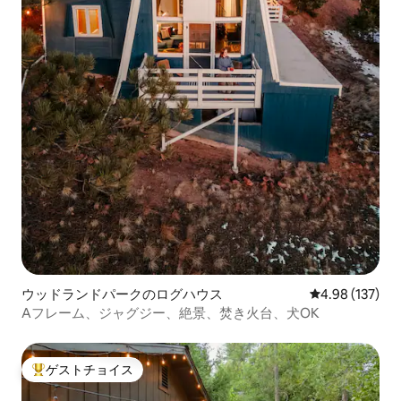
ウッドランドパークのログハウス
レビュー137件
4.98 (137)
Aフレーム、ジャグジー、絶景、焚き火台、犬OK
ゲストチョイス
大好評のゲストチョイスです。