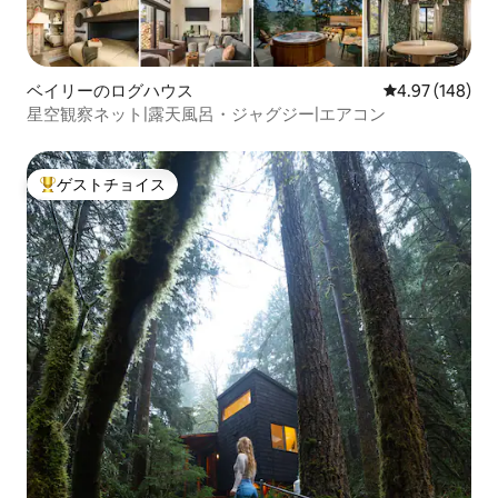
ベイリーのログハウス
レビュー148件
4.97 (148)
星空観察ネット|露天風呂・ジャグジー|エアコン
ゲストチョイス
大好評のゲストチョイスです。