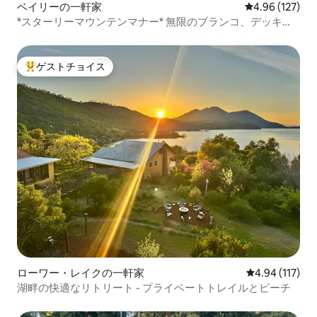
ベイリーの一軒家
レビュー127件
4.96 (127)
*スターリーマウンテンマナー* 無限のブランコ、デッキ、
スパ
ゲストチョイス
大好評のゲストチョイスです。
ローワー・レイクの一軒家
レビュー117件
4.94 (117)
湖畔の快適なリトリート - プライベートトレイルとビーチ