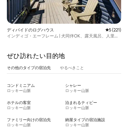
ディバイドのログハウス
レビュー2
5 (221)
インディゴ・エーフレーム | 犬同伴OK、露天風呂、人里離
れた
ぜひ訪⁠れ⁠た⁠い目⁠的⁠地
その他のタ⁠イ⁠プ⁠の宿⁠泊⁠先
やるべきこと
コンドミニアム
シャレー
ロッキー山脈
ロッキー山脈
ホテルの客室
泊まれるティピー
ロッキー山脈
ロッキー山脈
ファミリー向けの宿泊先
納屋タイプの宿泊施設
ロッキー山脈
ロッキー山脈