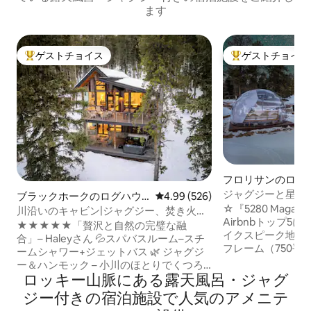
ます
ゲストチョイス
ゲストチョイス
大好評のゲストチョイスです。
大好評のゲストチ
フロリサンのログ
ジャグジーと星空
ブラックホークのログハウ
レビュー526件、5つ星中4.99
4.99 (526)
な三角屋根の家
☆『5280 Maga
ス
川沿いのキャビン|ジャグジー、焚き火
Airbnbトップ5
台、スチームシャワー
★★★★★「贅沢と自然の完璧な融
イクスピーク地域
合」– Haleyさん 💦スパバスルーム–スチ
フレーム（750平
ームシャワー+ジェットバス 🌿 ジャグジ
寝室2室（ロフトを
ー＆ハンモック – 小川のほとりでくつろ
トジャグジー ✦ 星
ロッキー山脈にある露天風呂・ジャグ
いだり、木々の中で揺れたり 🔥 夜はくつ
な景色が広がる絵
ろげます – 焚き火台、バーベキューグリ
ジー付きの宿泊施設で人気のアメニテ
帯 ✦ フォッシル
ル、暖炉、床暖房 ❄️涼しく快適に過ごせ