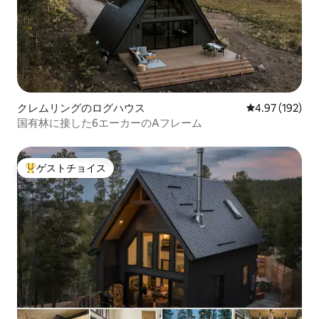
クレムリングのログハウス
レビュー192件
4.97 (192)
国有林に接した6エーカーのAフレーム
ゲストチョイス
大好評のゲストチョイスです。