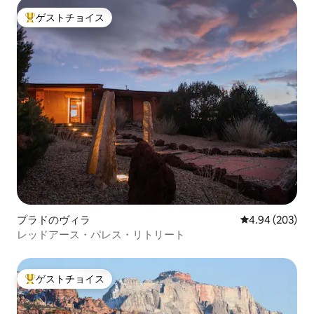
ゲストチョイス
大好評のゲストチョイスです。
プラドのヴィラ
レビュー203件
4.94 (203)
レッドアース・パレス・リトリート
ゲストチョイス
大好評のゲストチョイスです。