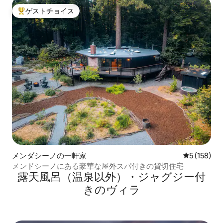
ゲストチョイス
大好評のゲストチョイスです。
メンダシーノの一軒家
レビュー15
5 (158)
メンドシーノにある豪華な屋外スパ付きの貸切住宅
露天風呂（温泉以外）・ジャグジー付
きのヴィラ