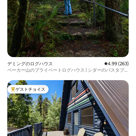
デミングのログハウス
レビュー263件
4.99 (263)
ベーカー山のプライベートログハウス | シダーのバスタブ＋
森の景色
ゲストチョイス
大好評のゲストチョイスです。