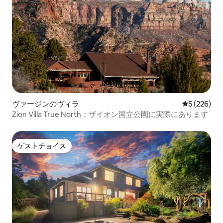
ヴァージンのヴィラ
レビュー22
5 (226)
Zion Villa True North：ザイオン国立公園に実際にあります
ゲストチョイス
ゲストチョイス