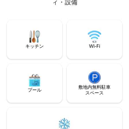
ィ・設備
園、国有林、ハイ
るエアコン 🐾ペット＆ファミリー向け–ト
ルフライフィッシ
レイル、パックンプレイ、ハイチェア 📶
が簡単 ✦ ガス式
高速Wi-Fi –ストリーミング、Zoom、ま
ィロンダックの座
たはプラグを抜く 📍 10分⭆ネーデルラン
ル付きの大きなデッ
ト—山の町とアドベンチャーハブ ➳ 深呼
コーヒー＆ティー
吸して、大切なものと再びつながりまし
ン ✦ ペット同伴
ょう。♡「保存」をタップ。忘れられな
いキャビンでの滞在はここから始まりま
キッチン
Wi-Fi
す
敷地内無料駐⁠車
プール
ス⁠ペ⁠ー⁠ス