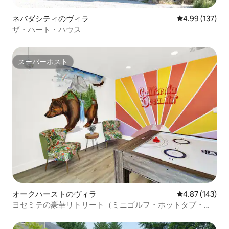
ネバダシティのヴィラ
レビュー137件
4.99 (137)
ザ・ハート・ハウス
スーパーホスト
スーパーホスト
オークハーストのヴィラ
レビュー143件
4.87 (143)
ヨセミテの豪華リトリート（ミニゴルフ・ホットタブ・ア
ーケード付き）