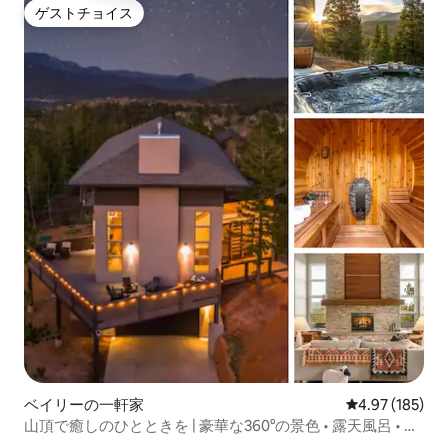
ゲストチョイス
ゲストチョイス
ベイリーの一軒家
レビュー185件
4.97 (185)
山頂で癒しのひとときを | 豪華な360°の景色 • 露天風呂 • ゲ
ーム