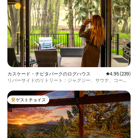
カスケード・チピタパークのログハウス
レビュー239件
4.95 (239)
リバーサイドのリトリート：ジャグジー、サウナ、コール
ドプランジ
ゲストチョイス
大好評のゲストチョイスです。