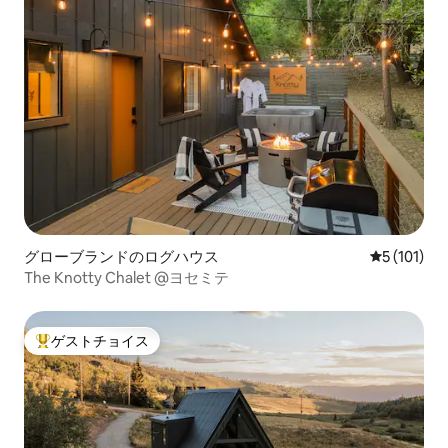
グローブランドのログハウス
レビュー1
5 (101)
The Knotty Chalet @ヨセミテ
ゲストチョイス
大好評のゲストチョイスです。