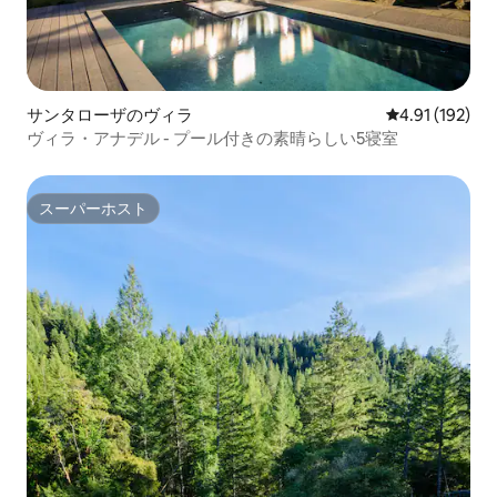
サンタローザのヴィラ
レビュー192件
4.91 (192)
ヴィラ・アナデル - プール付きの素晴らしい5寝室
スーパーホスト
スーパーホスト