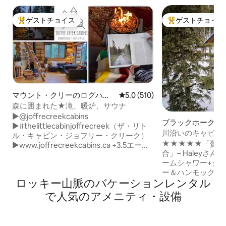
ゲストチョイス
ゲストチョイス
大好評のゲストチョイスです。
大好評のゲストチ
マウント・クリーのログハウ
レビュー510件、5つ星中5.0
5.0 (510)
ス
森に囲まれた★滝、暖炉、サウナ
►@joffrecreekcabins
ブラックホークの
►#thelittlecabinjoffrecreek（ザ・リト
ス
川沿いのキャビン
ル・キャビン・ジョフリー・クリーク）
台、スチームシャ
★★★★★「贅沢
►www.joffrecreekcabins.ca +3.5エーカ
合」– Haleyさん 💦スパバスルーム–スチ
ーにある3戸のレンタルユニット +個人宅
ームシャワー+ジェ
地にあります +本格的なカナダ製ログハ
ー＆ハンモック –
ウス +ジョフレ・レイクスに最も近いレ
ロッキー山脈のバケーションレンタル
いだり、木々の中で
ンタル +屋内に薪ストーブ、屋外に薪・
ろげます – 焚き
ガスストーブ +杉のバレルサウナ +季節限
で人気のアメニティ・設備
ル、暖炉、床暖房 
定のプランジプール +フルキッチン、セ
るエアコン 🐾ペ
ルフケータリング、パンケーキ朝食＆シ
レイル、パックンプ
ロップ付き +ロフトベッドルーム +犬同伴