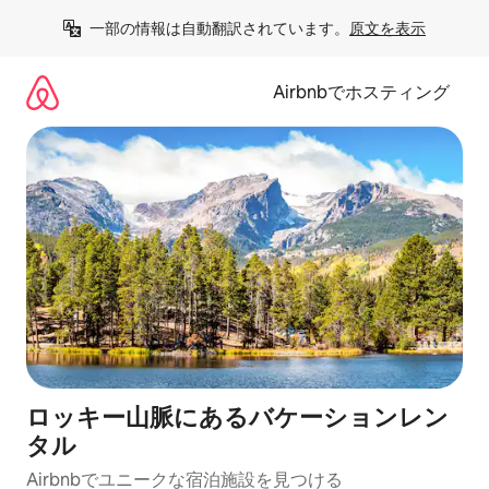
コ
一部の情報は自動翻訳されています。
原文を表示
ン
テ
ン
Airbnbでホスティング
ツ
に
ス
キ
ッ
プ
ロッキー山脈にあるバケーションレン
タル
Airbnbでユニークな宿泊施設を見つける