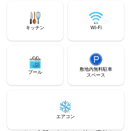
高速Wi-Fi –ス
OK +バーベキュー付きのガゼボ +ダフィ
たはプラグを抜く 
ーへのゲートウェイ 18分➔ペンバートン
ト—山の町とアドベンチ
12分➔ジョフレ・レイクス 45分で➔ウィ
吸して、大切なも
スラー 徒歩2分➔ジョフレ・クリーク
ょう。♡「保存」
キッチン
Wi-Fi
いキャビンでの滞
す
敷地内無料駐⁠車
プール
ス⁠ペ⁠ー⁠ス
エアコン