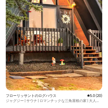
フローリッサントのログハウス
レビュー20
5.0 (20)
ジャグジー | サウナ | ロマンチックな三角屋根の家 | 大人限
定