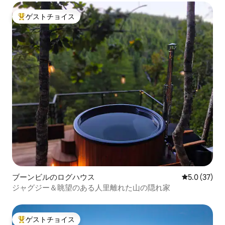
ゲストチョイス
大好評のゲストチョイスです。
ブーンビルのログハウス
レビュー37
5.0 (37)
ジャグジー＆眺望のある人里離れた山の隠れ家
ゲストチョイス
大好評のゲストチョイスです。