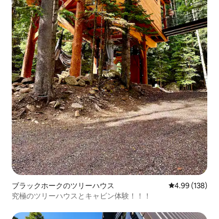
ブラックホークのツリーハウス
レビュー138件
4.99 (138)
究極のツリーハウスとキャビン体験！！！