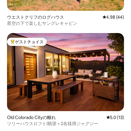
ウエストクリフのログハウス
レビュー44件
4.98 (44)
星空の下で楽しむサングレキャビン
ゲストチョイス
大好評のゲストチョイスです。
Old Colorado Cityの離れ
レビュー13
5.0 (13)
ツリーハウスロフト|眺望＋2名様用ジャグジー