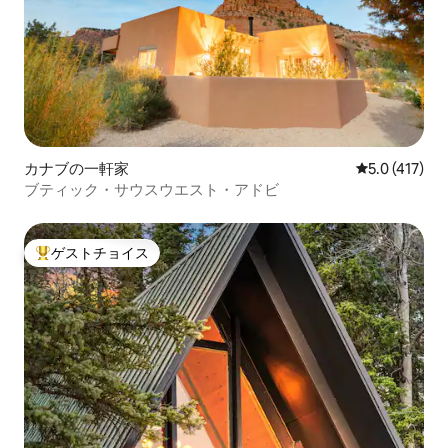
カナブの一軒家
レビュー417
5.0 (417)
ブティック・サウスウエスト・アドビ
ゲストチョイス
大好評のゲストチョイスです。