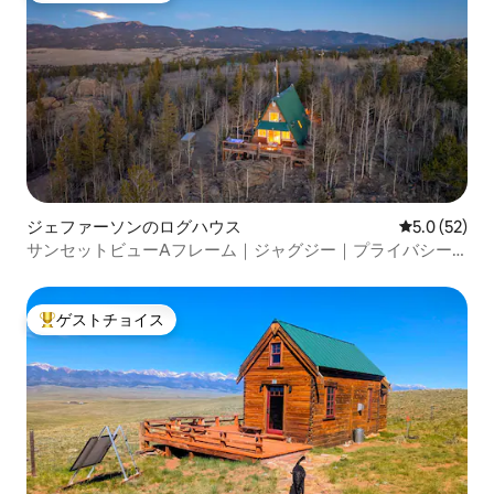
ジェファーソンのログハウス
レビュー52
5.0 (52)
サンセットビューAフレーム｜ジャグジー｜プライバシー
｜景色
ゲストチョイス
大好評のゲストチョイスです。