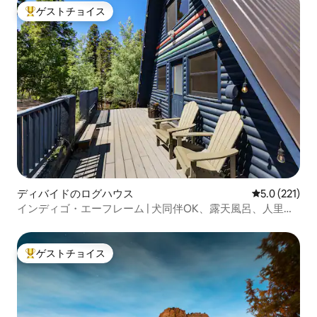
ゲストチョイス
大好評のゲストチョイスです。
ディバイドのログハウス
レビュー221
5.0 (221)
インディゴ・エーフレーム | 犬同伴OK、露天風呂、人里離
れた
ゲストチョイス
大好評のゲストチョイスです。