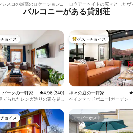
していますので、チェックイン
ン・アパート
ンシスコの最高のロケーション
ロウアーヘイトの広々としたヴ
話番号をお伝えします。 家に
バルコニーがある貸別荘
かな隠れ家
ア様式
があったり、不足しているもの
り、ご滞在をより楽しくするた
なものがあったりした場合は、
ください。 リバーズエッ
ートは、サリッシュロッジ、ス
トチョイス
ゲストチョイス
ー滝、ツリーハウスポイント、
ゲストチョイスです。
大好評のゲストチョイスです。
ワインエステーツやシジロセラ
の地元のワイナリー、ノースベ
ノコルミーバレーに点在する素
ハイキングコースの近くにあり
 Owl Properties LLCとの間で
~~~~~ 損害賠償
~~~~~~~~ 問題が発生し
、すぐにご連絡ください。 家主
中4.99つ星の平均評価
・パークの一軒家
レビュー340件、5つ星中4.96つ星の平均評価
4.96 (340)
神々の庭の一軒家
ントおよび/またはテナントのゲ
に建てられたレンガ造りの家を見
ペインテッドポニーl ガーデン
たは家または敷地内の個人的な
「Norway House」
ザ・ゴッズ
する損失、損害、傷害について
いません。 本契約の書面
トチョイス
スーパーホスト
子的な承認により、テナント
ゲストチョイスです。
スーパーホスト
に起因する法的責任および/また
ら所有者を永久に免責すること