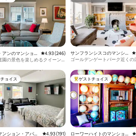
ョイス
スーパーホスト
らアクセスできな
合はお知らせください。 ここに着いた
* ~~~~~~~~~~~~ キ
ら、無料のベイルバスが便利で
~~~~~~~~~ • ウルフ社製ガス
する必要はありません。 ただ覚えておい
 十分なお皿、調理器具、ドリンク
てください： 「赤で乗車」 「
 基本的な調味料（塩、コショウ、
る」 私たちはゲレンデを滑るのが大好き
グウ
です。ベイルのおすすめスポッ
キューリグコーヒーメーカー
てのアドバイスが必要な場合は
~~~~~ 駐車場 ~~~~~~~~~~~~ •
ください！
ス6台分 • RVスペース1
4.94つ星の平均評価
サンフランシスコのマンショ
レ
・アンのマンショ
レビュー246件、5つ星中4.93つ星の平均評価
4.93 (246)
ン・アパート
ート
ゴールデンゲートパーク近くの
庭園の景色を楽しめるクイーン
~~ • この家は浄化槽システムにな
た豪華な3寝室/2バスルーム
のゲストハウス
ので、トイレットペーパーのみ
 各バスルームにゴミ
トチョイス
ゲストチョイス
していますので、女性用の衛生
ゲストチョイスです。
大好評のゲストチョイスです。
に廃棄できます。 • 家の中では
でください。 • 外で喫煙する場
協力の上、ごみを処分してくだ
マスターベッドルームの暖炉に火を
い。 暖炉が使用可能な
中に煙が出ることを心配してい
 私たちはペットが大好きですが、
ットを許可していません 家と
するこ
4.89つ星の平均評価
マンション・アパー
レビュー191件、5つ星中4.93つ星の平均評価
4.93 (191)
ローワーハイトのマンショ