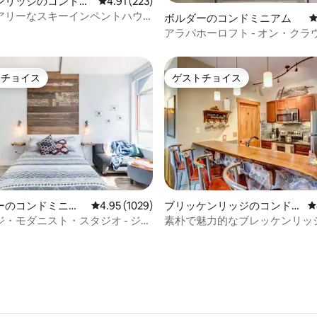
中4.96つ星の平均評価
ンリッジのコンドミ
レビュー223件、5つ星中4.91つ星の平均評価
4.91 (223)
アリーなスキーインペントハウ
ボルダーのコンドミニアム
インストリートまで徒歩
アラパホーロフト - オン・クラ
トチョイス
ゲストチョイス
ゲストチョイスです。
ゲストチョイス
中4.94つ星の平均評価
ーのコンドミニア
レビュー1029件、5つ星中4.95つ星の平均評価
4.95 (1029)
ブリッケンリッジのコンドミ
レ
ニアム
・モダニスト・スタジオ - ジャ
素朴で魅力的なブレッケンリッ
プール