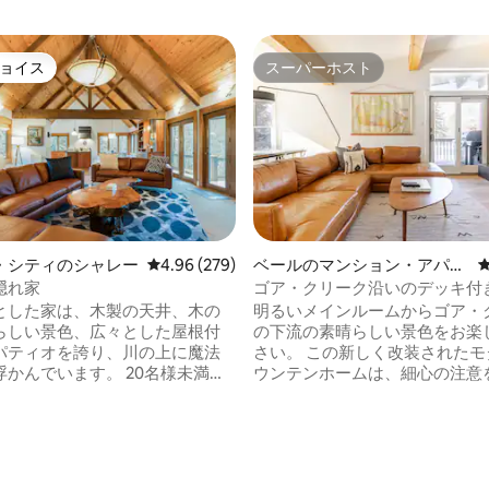
ョイス
スーパーホスト
ョイス
スーパーホスト
・シティのシャレー
レビュー279件、5つ星中4.96つ星の平均評価
4.96 (279)
ベールのマンション・アパー
ト
隠れ家
ゴア・クリーク沿いのデッキ付
いウェスト・ベイルのコンドミ
とした家は、木製の天井、木の
明るいメインルームからゴア・
らしい景色、広々とした屋根付
の下流の素晴らしい景色をお楽
パティオを誇り、川の上に魔法
さい。 この新しく改装されたモ
浮かんでいます。 20名様未満の
ウンテンホームは、細心の注意
ェディングのパッケージは、ご
改装されました。 暖炉の前でく
じて追加料金でご利用いただけ
または充実したキッチンで家庭
りましょう！ 新しいマットレス
次の宿泊先をご検討ください。
シーツでぐっすり眠れます ベイルID：
018424 真新しいお部屋-この場所の改装に