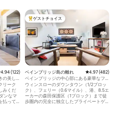
アプトス
ゲストチョイス
ゲスト
大好評のゲストチョイスです。
ゲスト
オーシャ
ツリーハ
許可証番号：
が「シッ
かなツリ
ミッドセ
などの天
聖域のよ
す。高く
から天井
レビュー122件、5つ星中4.94つ星の平均評価
4.94 (122)
ベインブリッジ島の離れ
レビュー482件、5つ星
4.97 (482)
み、和風
きの美し
ベインブリッジの中心部にある豪華なフ
に高めて
ニアム
ァームハウススタイルの宿泊先
クリーク
ウィンスローのダウンタウン（1/2ブロッ
つこの宿
しみくだ
ク）、フェリー（0.6マイル）、港、8.5エ
り、その
ダンなマ
ーカーの森田保護区（1ブロック）まで徒
られてい
を払って
歩圏内の完全に独立したプライベートゲ
樹冠を楽
つろぐ、
ストスイート 暗証番号を使って簡単にア
料理を作
クセスできます。 いつでもお気軽にご質
と快適な
問ください。私は母屋の正面に住んでい
ますが、完全なプライバシーが確保され
ます。 とても安全なエリアで、人々は温