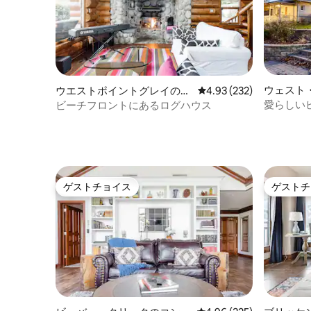
がない場合（私の考えでは必要ありませ
に同意し
ん）、素晴らしいオプションがいくつか
あります。 空港/カーサービス：ABC
Transport（電話番号非表示）このカーサ
ービスは、空港への最も信頼でき、安全
で、手頃な価格の方法です。 スティーブ
は24時間365日電話に出ます。 シアトル
ウェスト
ウエストポイントグレイの一
レビュー232件、5つ星
4.93 (232)
空港への往復は35ドル（チップは含まれ
家
軒家
愛らしいビ
ビーチフロントにあるログハウス
ていません）です。 車は大きな旧型車
ー・ハイ
で、とても安全な運転手です。彼らは常
に時間通りに到着し、出発します。スー
ツケース用の追加のトランクスペースも
素晴らしいです。 タクシーを利用するよ
りもこのサービスの方が安く、彼らは私
の場所を知っています。 到着後に観光に
ゲストチョイス
ゲストチ
ゲストチョイス
ゲストチ
行く方もいらっしゃると思います。 ABC
は多くの場所への輸送を行っているの
で、電話でご予定をお話しする価値があ
ります。 シアトル周辺：UBERの車サービ
ス Uberアプリをタップするだけで、ドラ
イバーとつながります。 携帯電話にアプ
リをインストールすると、地図を表示し
てご希望のエリアにある車を確認できま
す。 アプリをインストールする際には、