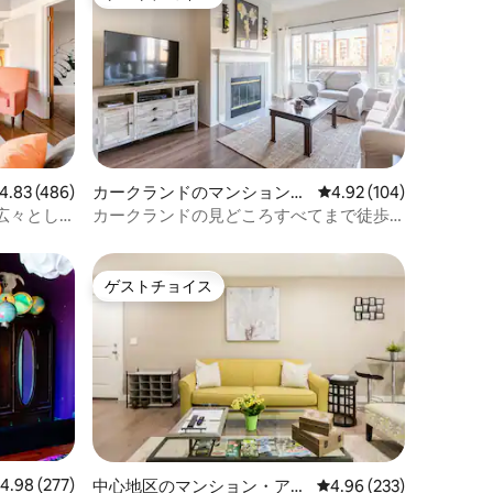
ゲストチョイス
す。運転
緑は家に帰
トについ
お知らせ
ビュー486件、5つ星中4.83つ星の平均評価
4.83 (486)
カークランドのマンション・
レビュー104件、5つ星
4.92 (104)
アパート
広々とし
カークランドの見どころすべてまで徒歩
で行けます！
ゲストチョイス
ゲストチョイス
レビュー277件、5つ星中4.98つ星の平均評価
4.98 (277)
中心地区のマンション・アパ
レビュー233件、5つ星
4.96 (233)