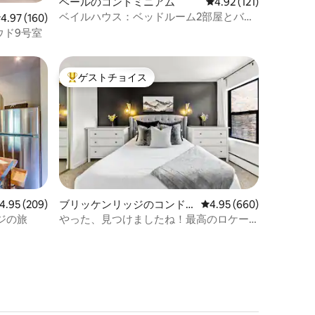
ベールのコンドミニアム
レビュー121件、5つ星
4.92 (121)
ベイルハウス：ベッドルーム2部屋とバス
レビュー160件、5つ星中4.97つ星の平均評価
4.97 (160)
ルーム2つ、ベイルの無料バスルート沿い
ウド9号室
のロフト
ゲストチョイス
大好評のゲストチョイスです。
ビュー209件、5つ星中4.95つ星の平均評価
4.95 (209)
ブリッケンリッジのコンド
レビュー660件、5つ星
4.95 (660)
ミニアム
ジの旅
やった、見つけましたね！最高のロケー
ション