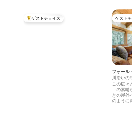
ゲストチョイス
ゲストチ
大好評のゲストチョイスです。
ゲストチ
フォール
川沿いの
この広々
上の素晴
きの屋外
のように
小規模ウ
要望に応
ます。 <b>ご希望の日程が空いていない
場合は、
</b> ムーンリバースイート|ノースベンド|