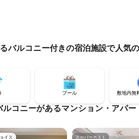
切（5 ～ 30名様）
心を込めました。 川のそばの立地がとて
/rooms/41648934 ノースベン
も気に入ったので、ここに購入
4.87つ星の平均評価
ンタウン・コテージ＆スイート|
た。 内装はすべて新鮮で新しいです。 無
ド（2～10名様）
料のベイルバス停まで徒歩1分
/rooms/41909520 <b>リバー
ます。とても便利です！ スペース全体が
ートの詳細</b> ~~~~~~~
貸切です。 ゴアクリークを見下ろす美し
~~~~~ • 3,600平方フィートの
いバルコニーをお楽しみいただ
リビングスペース • 屋外暖炉と
しいソファでくつろぎながら映
るバルコニー付きの宿泊施設で人気
ベキューを備えた1,000平方フ
みましょう。 ベッドから出るのが苦手に
ートの川岸 • 川
なるほど快適な新しいマットレ
ァイヤーピットを備えた広い専
ます。 キッチンには、美味しい食事の準
~~~~~~ エンター
備に必要なすべての調理器具が
~~~~~~~~~ •9フィートのビリ
ます。 ドアからすぐの場所に専用駐車場
**下記の注を参照*** • ダーツボ
があります！ メールまたはお電話でいつ
ードゲーム •すべての寝室と共有
でも対応いたします。 私たちは
にケーブルテレビ（合計6台、50
いることもあれば、電話で連絡
i
プール
敷地内無料駐
） •HBO、SHOWTIME、
合もあります。 喜んでお手伝い
CINEMAX、TMCなど260以上の
ただきます。 私たちはウェストベイルの
バルコニーがあるマンション・アパー
00 Mbpsのダウンロ
ゴア・クリークにいます。 川を
のワイヤレスインターネット •舗
し、無料のヴェイルバスのPtarm
バスケットボールハーフコート •
所の向かいにあるので便利です。
Super NESクラシックエディション
ンズヘッドとベイル村までわず
ーレイプレーヤー ***注-ビリヤ
で、私たちのお気に入りのレス
ョイス
スーパーホスト
ムには外に出てアクセスする必
食料品店があります。 お車でお越しの場