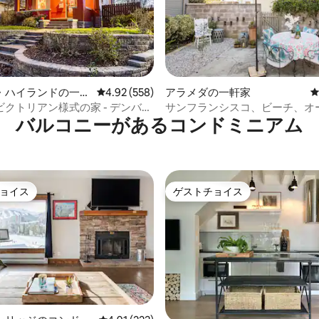
ます。
・ハイランドの一軒
レビュー558件、5つ星中4.92つ星の平均評価
4.92 (558)
アラメダの一軒家
中4.93つ星の平均評価
クトリアン様式の家 - デンバ
サンフランシスコ、ビーチ、オ
バルコニーがあるコンドミニアム
ランズ
くの美しい高級ビクトリア朝様
ョイス
ゲストチョイス
ョイス
ゲストチョイス