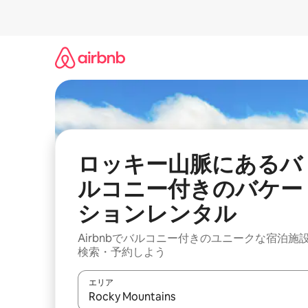
コ
ン
テ
ン
ツ
に
ス
キ
ッ
プ
ロッキー山脈にあるバ
ルコニー付きのバケー
ションレンタル
Airbnbでバルコニー付きのユニークな宿泊施
検索・予約しよう
エリア
検索結果が表示されたら、上下の矢印キーを使っ