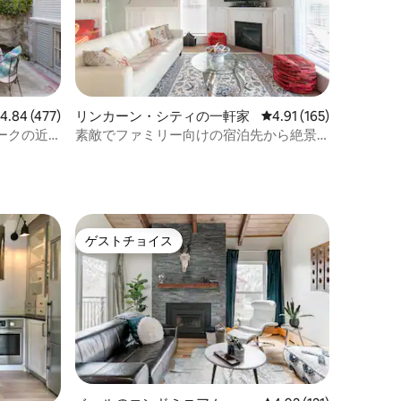
レビュー477件、5つ星中4.84つ星の平均評価
4.84 (477)
リンカーン・シティの一軒家
レビュー165件、5つ星
4.91 (165)
ークの近
素敵でファミリー向けの宿泊先から絶景
式
ビーチまで散策
ゲストチョイス
ゲストチョイス