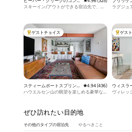
ビーバー・クリークのコンド
レビュー325件、5つ星
4.96 (325)
ブリッケ
お支払い情報を入力します。 車が必要に
ミニアム
ニアム
スキーイン/アウトができる宿泊先で、革
ラグジュ
なったら、アプリを起動し、現在地にピ
張りのアームチェアにゆったりと座って
ス | メ
ンを落とし、そのエリアの車が乗車を確
みましょう
認するのを待ちます。 ドライバーの名前
と写真、および到着予定時刻が記載され
たテキストメッセージが届きます。 地図
ゲストチョイス
ゲス
大好評のゲストチョイスです。
大好評の
上で車があなたのところに向かっている
のを見ることができます。 とてもスマー
トです！高級貸切タウンカーやSUV（結婚
式や特別なイベントに最適）、ハイブリ
ッド車（タクシー運転手が運転）、一般
の車（ピンクの毛のようなマスターシェ
ルがついています）から選ぶことができ
ます。 一般市民の車は最安値ですが、ド
ライバーと車の両方について身元調査が
スティームボートスプリング
レビュー436件、5つ星
4.94 (436)
ウィスラ
行われていますので、ご安心ください。
スのコンドミニアム
ム
ハウエルセン山の眺望を楽しめる豪華な
ヴィレッジ
車は5年以内の新車で、清潔で安全でなけ
宿泊先
グジー＆
ればなりません。 アカウントの事前設定
にすべて含まれているため、現金やチッ
プのやり取りはありません。 車のレベル
ぜひ訪⁠れ⁠た⁠い目⁠的⁠地
によってはとても手頃な料金で、誰でも
簡単に使えることがわかりました！ お子
その他のタ⁠イ⁠プ⁠の宿⁠泊⁠先
やるべきこと
様がいらっしゃる場合のチャイルドシー
トの設置ポリシーは不明ですが、このサ