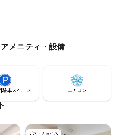
かくフレンドリーです。 土曜日にベイン
しまし
ブリッジ・パフォーミング・アーツで開
催されるファーマーズマーケットをチェ
未満で行け
ックしてみてください。 カーポートには1
台分の駐車スペースがあります。
くか、新
画を見て
のアメニティ・設備
スがあり
揃ってい
建物内に
がつく場
⁠車ス⁠ペ⁠ー⁠ス
エアコン
させてい
ト
見下ろ
igan停留
 ライオ
か数分
トランや
ゲストチョイス