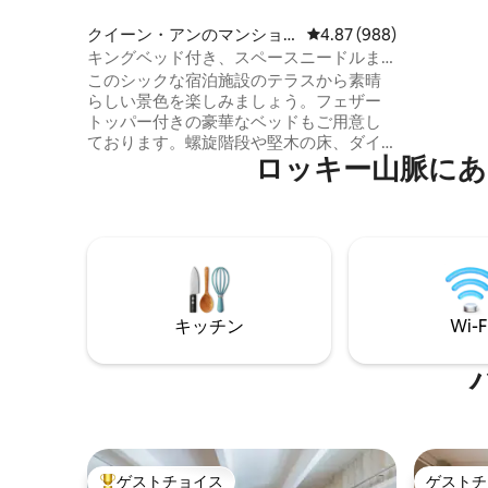
まるまる貸
airbnb.com
クイーン・アンのマンショ
レビュー988件、5つ星中
4.87 (988)
ド・ダウ
ン・アパート
キングベッド付き、スペースニードルま
ノースベン
で徒歩で行けるヴィンテージビュー
このシックな宿泊施設のテラスから素晴
airbnb.com
らしい景色を楽しみましょう。フェザー
ズエッジリトリ
トッパー付きの豪華なベッドもご用意し
一般情報~~
ております。螺旋階段や堅木の床、ダイ
広々とした
ロッキー山脈にあ
ニングテーブルや椅子の豊かなダークウ
大きなバー
ッドまで、美しいディテールもありま
ィートのデッキ • 500フィ
す。 クイーンアン・ハイドアウェイへよ
沿いにフ
うこそ。 この2階建てのお部屋は、素晴ら
用ラウンジエリア ~~~~
しいヴィンテージのクイーンアン様式の
テイメント 
ランドマーク建物の中にあります。 アパ
ヤード台*
ートは美しく家具が取り付けられてお
ード＆ボ
り、フェザートッパー付きの高級ベッ
スペース
キッチン
Wi-F
ド、眺めの良いデッキ、そして完璧な滞
～65インチ
在に必要なすべてのディテールが備わっ
STARZ、
ています。 アパートには、クイーンベッ
テレビチャンネル • 1
ド1台とキングベッド1台を備えた2つの専
ード速度
用ベッドルーム（壁は共用ではありませ
装された
ん）があります。 追加の寝室には、子供
NES & 
や追加のゲストに最適なツインベッドが2
• DVD/ブル
台あります。 無料の路上駐車場がたくさ
ゲストチョイス
ゲストチ
ードルー