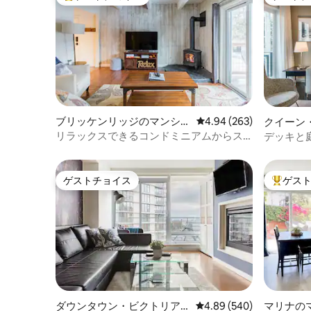
大好評のゲストチョイスです。
ゲストチ
んあります。また、車道には2台分のスペ
要があります。 母屋か
ースがあり、空いているときはいつでも
い低層階にあります**
ご利用いただけます。 キッチンには、あ
ッチン~~~
らゆる調理のニーズに対応するものが揃
コンロ •
っています。 コーヒーとクリーマーを含
ウェア •
む、必要な調味料やその他のものがすべ
油など） • 鍋、フライパン、ベーキン
て揃っています（優先事項）。 今後もシ
ェア • 
アトルを訪れることができるよう、手頃
~~~~~~~
な価格でご滞在を楽しんでいただけるよ
舗装されたスペー
ブリッケンリッジのマンショ
レビュー263件、5つ星中
4.94 (263)
クイーン
う最善を尽くします。 多くの方が早めに
台分 ~~~~~~~~ 追加のリクエスト
ン・アパート
ン・アパ
チェックインできることを望んでいま
リラックスできるコンドミニアムからス
デッキと
~~~~~
す。これは、ゲストが退出したことを事
キー場とレストランまで徒歩で行けます
アン様式
っている
前にテキストメッセージでお知らせいた
を流してください。
だくことで可能になります（多くの場
ゲストチョイス
ゲス
箱を設置
ゲストチョイス
大好評の
合、ゲストは午前11時のチェックアウト時
用品を簡単
間前に退出しているため、清掃を早めに
喫煙しない
開始できます）。 ゲストは私たちの駐車
合は、ご
場/私道、眺めの良いデッキ、シアトルの
さい • 
食事と飲み物についてのアドバイスをす
つけないでくださ
べてご利用いただけます！ キーレスエン
間、家の
トリーシステムを使用しているので、出
ます。 •
入りがとても簡単です。 これはあなたの
ここではペ
旅です。お金を払ってアパートを大切に
敷地全体。 5つ星のレビューを獲得
ダウンタウン・ビクトリア
レビュー540件、5つ星中
4.89 (540)
マリナの
扱ってください。あとはあなた次第で