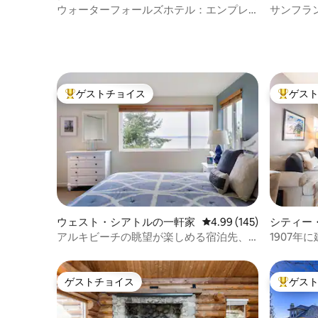
とを目指
のマンション・アパート
ト
ウォーターフォールズホテル：エンプレ
サンフラ
す。 必要な場合はテキストメッセージで
時に携帯電
スの近くでの豪華な滞在
にある静
お問い合わせください。ただし、私は宿
何か問題
泊施設にいないことが多いです。 この便
があった
利なロケーションの家は、有名な「フレ
めに必要
イジャー」の景色からわずか2ブロックで
お気軽にご連絡
す。クイーンアンの頂上は歴史的でとて
ジリトリ
も歩きやすいエリアで、素晴らしい景色
ゲストチョイス
ゲス
ノコルミ
大好評のゲストチョイスです。
大好評の
が楽しめます。バー、カフェ、書店、サ
グラシー
ロン、ティーショップ、レストランもた
ーズなど
くさんあります。 道順： 421 WEST Galer
ンドやス
Street Seattle WA 98119（5th Westと
晴らしい
Galer） 私の携帯電話-いつでもメッセー
ます。 賃貸契約はワシントン州有限責任
ジを送ってください（電話番号は非公
会社のWise
開） **チェックアウト時にメッセージを
締結されます。 ~~~~~~~
送っていただければ、早期チェックイン
責任の免除 ~~~
のお支払いを次のゲストに転送すること
た場合は
ウェスト・シアトルの一軒家
レビュー145件、5つ星
4.99 (145)
シティー
ができます。 私たちの家は、Galer側に大
は、テナ
アルキビーチの眺望が楽しめる宿泊先、
1907年
きな生い茂った生垣があり、通りの非常
スト、ま
ビーチから2ブロック
事に改装した
に広い5番西側に車道がある、3階建ての
財産に対
ビクトリア様式の家です。 車道には2台分
一切の責任を負
のスペースがあり、路上駐車場もありま
ゲストチョイス
ゲス
または電
ゲストチョイス
大好評の
す。 ご利用可能なものをご利用くださ
は、それ
い。 交通手段：レンタカーを借りる予定
は責任か