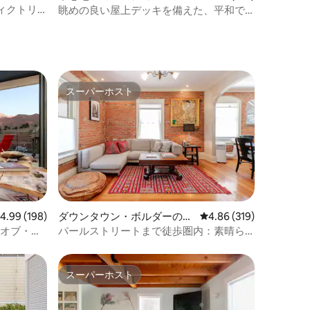
ート
ィクトリ
眺めの良い屋上デッキを備えた、平和で
リラックスできるアパート
スーパーホスト
スーパーホスト
レビュー198件、5つ星中4.99つ星の平均評価
4.99 (198)
ダウンタウン・ボルダーの一
レビュー319件、5つ星
4.86 (319)
軒家
・オブ・
パールストリートまで徒歩圏内：素晴ら
しい、歴史的、ユニークな家
スーパーホスト
スーパーホスト