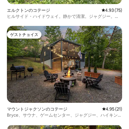
エルクトンのコテージ
レビュー75件
4.93 (75)
ヒルサイド・ハイドウェイ。静かで清潔。ジャグジー。フ
ァミリー向け
ゲストチョイス
ゲストチョイス
マウントジャクソンのコテージ
レビュー21件
4.95 (21)
Bryce、サウナ、ゲームセンター、ジャグジー、ハイキング
| Shenandoah