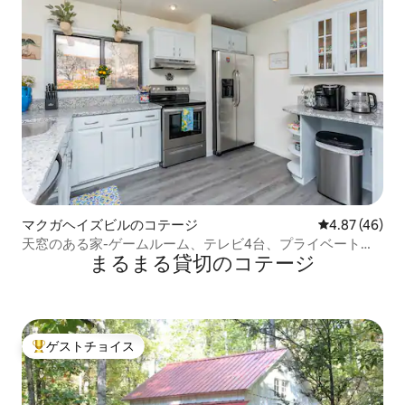
マクガヘイズビルのコテージ
レビュー46件
4.87 (46)
天窓のある家-ゲームルーム、テレビ4台、プライベート、
まるまる貸切のコテージ
改装済み
ゲストチョイス
大好評のゲストチョイスです。