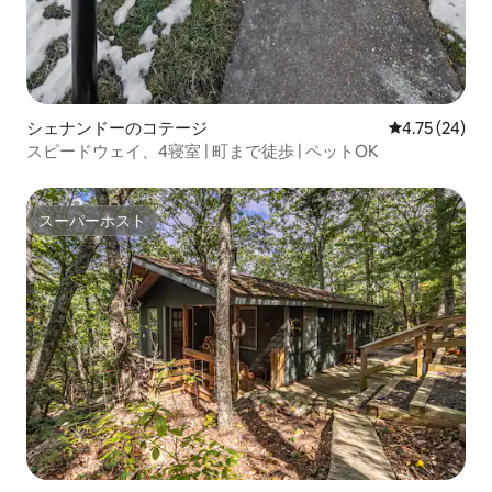
シェナンドーのコテージ
レビュー24件
4.75 (24)
スピードウェイ、4寝室 | 町まで徒歩 | ペットOK
スーパーホスト
スーパーホスト