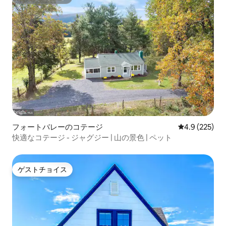
スーパーホスト
フォートバレーのコテージ
レビュー225
4.9 (225)
快適なコテージ - ジャグジー | 山の景色 | ペット
ゲストチョイス
ゲストチョイス