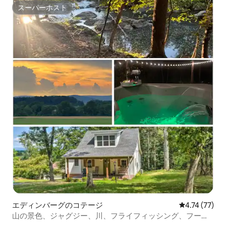
スーパーホスト
スーパーホスト
エディンバーグのコテージ
レビュー77件
4.74 (77)
山の景色、ジャグジー、川、フライフィッシング、フーズ
ボール