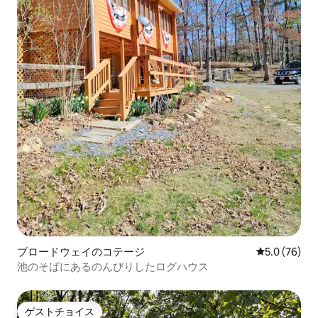
ブロードウェイのコテージ
レビュー76
5.0 (76)
池のそばにあるのんびりしたログハウス
ゲストチョイス
ゲストチョイス