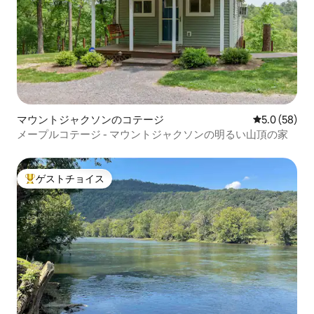
マウントジャクソンのコテージ
レビュー58
5.0 (58)
メープルコテージ - マウントジャクソンの明るい山頂の家
ゲストチョイス
大好評のゲストチョイスです。