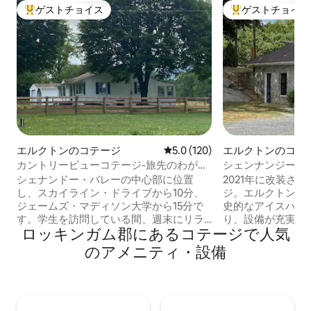
ゲストチョイス
ゲストチョイス
大好評のゲストチョイスです。
大好評のゲストチ
エルクトンのコテージ
レビュー120件、5つ星中5.0
5.0 (120)
エルクトンのコテ
カントリービューコテージ-旅先のわが家
シェンナンジー国
です！
Bridge House
シェナンドー・バレーの中心部に位置
2021年に改装さ
し、スカイライン・ドライブから10分、
ジ。エルクトンの町
ジェームズ・マディソン大学から15分で
史的なアイスハウ
す。学生を訪問している間、週末にリラ
り、設備が充実し
ロッキンガム郡にあるコテージで人気
ックスしましょう。マサヌテン・リゾー
岩の露頭に建てら
ツ・ウォーターパークから5分です。ハイ
コンセプトのデザ
のアメニティ・設備
キング、スキー、ラフティングなど、さ
ーンベッドルーム
まざまなアクティビティが楽しめます！
オープンキッチン
壮大な景色をお楽しみいただけます！素
のバーカウンター。 コテージの隣に
晴らしいレストラン、醸造所、ワイナリ
の砂利駐車場。シ