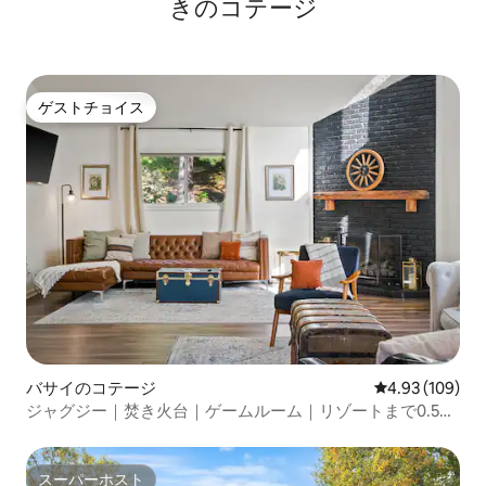
きのコテージ
ゲストチョイス
ゲストチョイス
バサイのコテージ
レビュー109件
4.93 (109)
ジャグジー｜焚き火台｜ゲームルーム｜リゾートまで0.5マ
イル｜EV
スーパーホスト