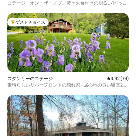
コテージ・オン・ザ・ノブ。焚き火台付きの明るい1ベッド
ルーム。
ゲストチョイス
大好評のゲストチョイスです。
スタンリーのコテージ
レビュー79件
4.92 (79)
素晴らしいリバーフロントの隠れ家 - 居心地の良い寝室2部
屋とバスルーム2つ