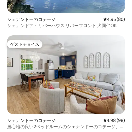
シェナンドーのコテージ
レビュー80件
4.95 (80)
シェナンドア・リバーハウス リバーフロント 犬同伴OK
ゲストチョイス
ゲストチョイス
シェナンドーのコテージ
レビュー98件
4.98 (98)
居心地の良い2ベッドルームのシェナンドーのコテージ、ペ