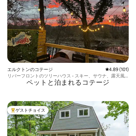
エルクトンのコテージ
レビュー101件
4.89 (101)
リバーフロントのツリーハウス - スキー、サウナ、露天風
ペットと泊まれるコテージ
呂、アーケード
ゲストチョイス
大好評のゲストチョイスです。