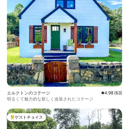
エルクトンのコテージ
レビュー63件
4.98 (63)
明るくて魅力的な新しく改装されたコテージ
ゲストチョイス
大好評のゲストチョイスです。