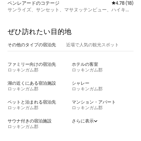
ペンレアードのコテージ
レビュー18件
4.78 (18)
サンライズ、サンセット、マサヌッテンビュー、ハイキン
グ、ブドウ園、SNP
ぜひ訪⁠れ⁠た⁠い目⁠的⁠地
その他のタ⁠イ⁠プ⁠の宿⁠泊⁠先
近場で人気の観光スポット
ファミリー向けの宿泊先
ホテルの客室
ロッキンガム郡
ロッキンガム郡
湖の近くにある宿泊施設
シャレー
ロッキンガム郡
ロッキンガム郡
ペットと泊まれる宿泊先
マンション・アパート
ロッキンガム郡
ロッキンガム郡
サウナ付きの宿泊施設
さらに表示
ロッキンガム郡