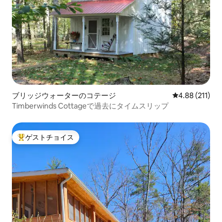
ブリッジウォーターのコテージ
レビュー211件
4.88 (211)
Timberwinds Cottageで過去にタイムスリップ
ゲストチョイス
大好評のゲストチョイスです。