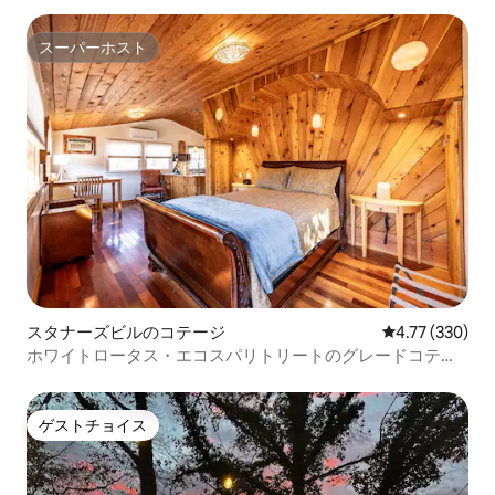
スーパーホスト
スーパーホスト
スタナーズビルのコテージ
レビュー330件
4.77 (330)
ホワイトロータス・エコスパリトリートのグレードコテー
ジ
ゲストチョイス
ゲストチョイス