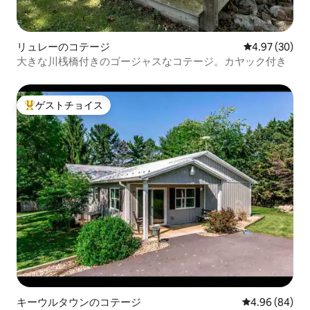
リュレーのコテージ
レビュー30件
4.97 (30)
大きな川桟橋付きのゴージャスなコテージ。カヤック付き
ゲストチョイス
大好評のゲストチョイスです。
キーウルタウンのコテージ
レビュー84件
4.96 (84)