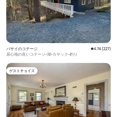
バサイのコテージ
レビュー227件
4.74 (227)
居心地の良いコテージ•湖•カヤック•釣り
ゲストチョイス
ゲストチョイス