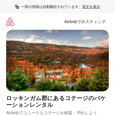
コ
一部の情報は自動翻訳されています。
原文を表示
ン
テ
ン
Airbnbでホスティング
ツ
に
ス
キ
ッ
プ
ロッキンガム郡にあるコテージのバケ
ーションレンタル
Airbnbでユニークなコテージを検索・予約しよう