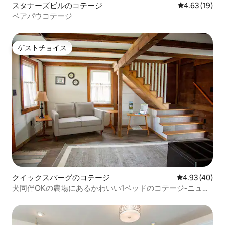
スタナーズビルのコテージ
レビュー19件
4.63 (19)
ベアパウコテージ
ゲストチョイス
ゲストチョイス
クイックスバーグのコテージ
レビュー40件
4.93 (40)
犬同伴OKの農場にあるかわいい1ベッドのコテージ-ニュー
マーケット