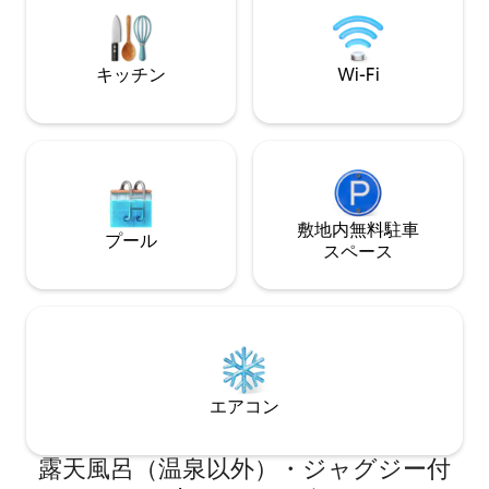
ーを訪れたり、グリルやファイヤーピッ
トビール醸造所、
トを備えた屋外スペースをご利用くださ
スカイライン・ドラ
い。近くには動物が放牧されています。
ではありません）
やることや見ることがたくさんありま
キーリゾート、ワ
キッチン
Wi-Fi
す。週末のスキーをご予約ください。ゲ
煙、イベント、ペ
レンデからわずか2マイルのところにあり
ています。
ます！自転車に乗っていらっしゃってく
ださい！
敷地内無料駐⁠車
プール
ス⁠ペ⁠ー⁠ス
エアコン
露天風呂（温泉以外）・ジャグジー付