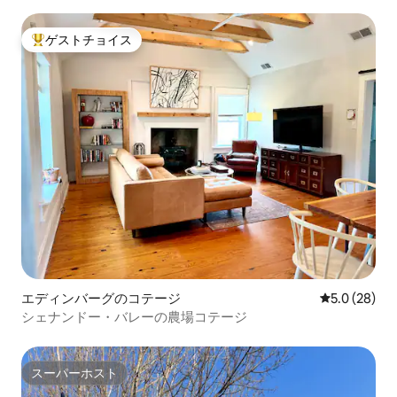
ットOK
ゲストチョイス
大好評のゲストチョイスです。
エディンバーグのコテージ
レビュー28
5.0 (28)
シェナンドー・バレーの農場コテージ
スーパーホスト
スーパーホスト