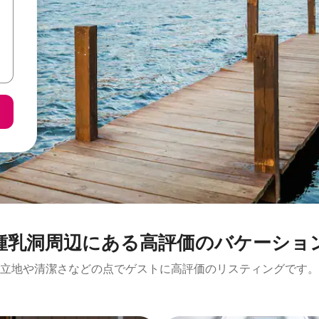
⁠周⁠辺⁠に⁠あ⁠る高⁠評⁠価⁠のバ⁠ケ⁠ー⁠シ⁠ョ⁠ン
立地や清潔さなどの点でゲストに高評価のリスティングです。