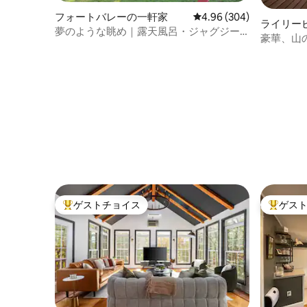
フォートバレーの一軒家
レビュー304件、5つ星中
4.96 (304)
ライリー
夢のような眺め｜露天風呂・ジャグジー
豪華、山
｜子ども向けアクティビティ｜トレイル
子犬
ゲストチョイス
ゲス
大好評のゲストチョイスです。
大好評の