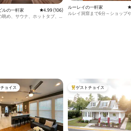
4.96つ星の平均評価
ルーレイの一軒家
ビルの一軒家
レビュー106件、5つ星中4.99つ星の平均評価
4.99 (106)
ルレイ洞窟まで6分～ショップ
の眺め、サウナ、ホットタブ、
ンまで徒歩
トチョイス
ゲストチョイス
ゲストチョイスです。
大好評のゲストチョイスです。