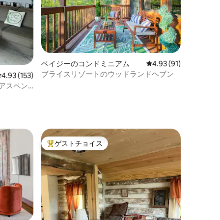
ベイジーのコンドミニアム
レビュー91件、5つ星
4.93 (91)
ブライスリゾートのウッドランドヘブン
レビュー153件、5つ星中4.93つ星の平均評価
4.93 (153)
アスペン
室
ゲストチョイス
大好評のゲストチョイスです。