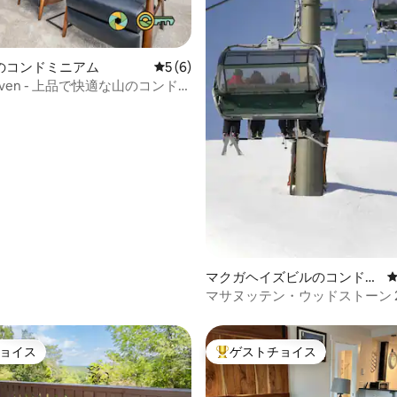
4.76つ星の平均評価
のコンドミニアム
レビュー6件、5つ星中5つ星の平均評価
5 (6)
p Haven - 上品で快適な山のコンドミ
マクガヘイズビルのコンドミ
ニアム
マサヌッテン・ウッドストーン 
バスルーム
ョイス
ゲストチョイス
ョイス
大好評のゲストチョイスです。