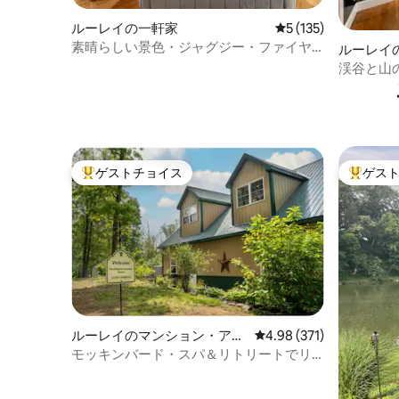
ルーレイの一軒家
レビュー135件、5
5 (135)
素晴らしい景色・ジャグジー・ファイヤ
ルーレイ
ーピット・SRO・犬
渓谷と山
の家族農
ゲストチョイス
ゲス
大好評のゲストチョイスです。
大好評の
ルーレイのマンション・アパ
レビュー371件、5つ星
4.98 (371)
ート
モッキンバード・スパ＆リトリートでリ
ラックス＆リフレッシュ