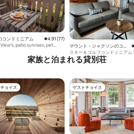
のコンドミニアム
レビュー77件、5つ星中4.91つ星の平均評価
4.91 (77)
View’s, patio sunrises, pet
中4.94つ星の平均評価
マウント・ジャクソンのコン
ドミニアム
スキー＆ゴルフコンドミニアム 
家族と泊まれる貸別荘
イーストコンドミニアム 212号
トチョイス
ゲストチョイス
ゲストチョイスです。
ゲストチョイス