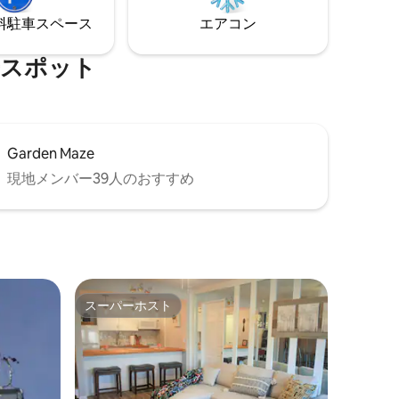
レビ （ゲストの立ち入り範囲をお読みく
⁠車ス⁠ペ⁠ー⁠ス
エアコン
ださい：急な砂利の私道にはFWD/AWD
車が必要です）
求められ
ス⁠ポ⁠ッ⁠ト
Garden Maze
現地メンバー39人のおすすめ
スーパーホスト
スーパーホスト