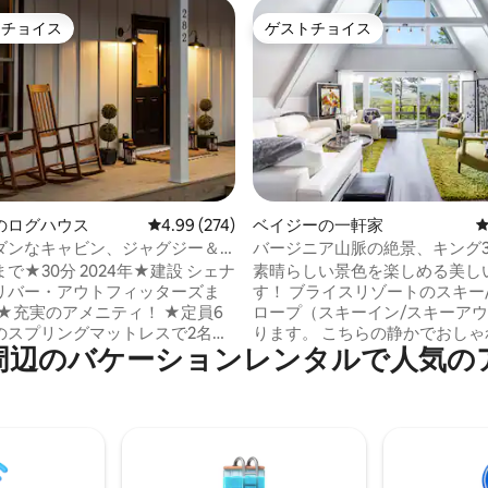
トチョイス
ゲストチョイス
ゲストチョイスです。
ゲストチョイス
つ星中5つ星の平均評価
のログハウス
レビュー274件、5つ星中4.99つ星の平均評価
4.99 (274)
ベイジーの一軒家
ダンなキャビン、ジャグジー＆
バージニア山脈の絶景、キング
付き| HH
ン2台
で★30分 2024年★建設 シェナ
素晴らしい景色を楽しめる美し
リバー・アウトフィッターズま
す！ ブライスリゾートのスキー/バイクス
 ★充実のアメニティ！ ★定員6
ロープ（スキーイン/スキーア
のスプリングマットレスで2名）
ります。 こちらの静かでおしゃれなお部
のバ⁠ケ⁠ー⁠シ⁠ョ⁠ン⁠レ⁠ン⁠タ⁠ル⁠で人⁠気⁠のア⁠
が楽しめる★屋外エリア ★焚き
屋で、のんびりとおくつろぎくだ
暖炉（電気） ファミリールーム、
つの寝室には、専用バスルーム
BR 2の★55インチスマートテレビ
スタースイート2部屋が含まれます。
ゲーム付きの★BR3 ★Wi-Fi
エリアでは、ボート、釣り、ハ
のほとんどのWi-Fiよりも高速
グ、スキー、マウンテンバイク
が高い） 自分のストリーミング
フ、ミニゴルフ、洞窟、ワイナ
4人用の★ダイニングエリア+ 2
してただリラックスすることが