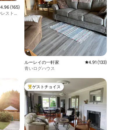
レビュー165件、5つ星中4.96つ星の平均評価
4.96 (165)
やレストラ
ルーレイの一軒家
レビュー133件、5つ星
4.91 (133)
青いログハウス
ゲストチョイス
大好評のゲストチョイスです。