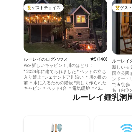
ゲストチョイス
ゲス
大好評のゲストチョイスです。
大好評の
ルーレイのログハウス
レビュー140件、5
5 (140)
ルーレイ
Pio-新しいキャビン！川のほとり！
新しいモ
* 2024年に建てられました * ペットの立ち
アーケード
国立公園ま
入り禁止 *シェナンドア川沿い ＊川の目の
ンドー・
前 ＊水に入るための階段 *美しく作られた
で★徒歩
キャビン ＊ベッド4台 ＊電気暖炉 ＊42イ
名（内側
ンチスマートテレビ（リビング）、32イ
ルーレイ鍾乳洞⁠周⁠辺⁠
冬の景色
ンチスマートテレビ（寝室1） ＊スターリ
火台 ★
ンクWi-Fi ＊お持ちのストリーミングサー
BR 1、
ビスをご利用ください ＊居心地が良く、
アーケード
魅力的 ＊スツールなどを備えたデッキエ
（この地域
リア 座席 *アディロンダックに囲まれた焚
で信頼性
き火台 椅子 ＊ガスグリル *シェン・ノー
を★使用 