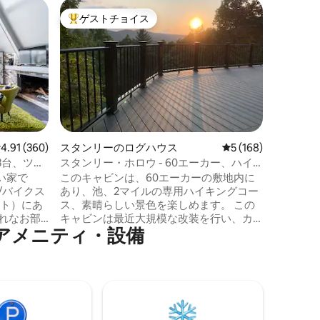
スタンリ
ゲストチョイス
ゲス
大好評のゲストチョイスです。
大好評
ジャグジ
ダンな三
日常から
は静かな
暇先、Hi
の素晴ら
むような
のジャグ
ウナがあ
グサイズ
レビュー360件、5つ星中4.91つ星の平均評価
4.91 (360)
スタンリーのログハウス
レビュー168件、5
5 (168)
ン、ボー
3台、ツイ
スタンリー・ホロウ - 60エーカー、ハイ
えたスタ
キングコース、スターリンク
い家で
このキャビンは、60エーカーの敷地内に
家があり
あり、池、2マイルの専用ハイキングコー
で夜を過
ウト）にあ
ス、素晴らしい景色を楽しめます。 この
みくださ
キャビンは最近大規模な改装を行い、カ
ヘッド、
メ⁠ニ⁠テ⁠ィ⁠・⁠設⁠備
さい。 4
ップルや小さなファミリーにぴったりの
数分です
付きのマ
居心地の良い最新の空間を作りました。
 この
スカイラインドライブ、ルレイ洞窟、ア
イキン
パラチアントレイルまで20分 Starlink高速
、ゴル
インターネット（ダウンロード150-200
リー、そ
Mbps/アップロード5-15 Mbbs ） プレミア
できま
ムムービーチャンネル付きディッシュテ