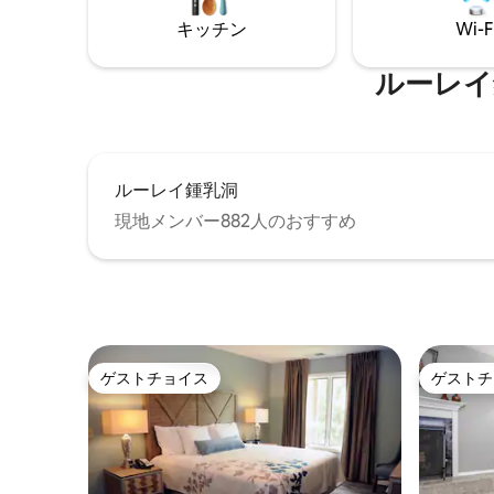
ス・パイク／スカイライン・ドライブま
人用のバ
で35分 *ケネディピークまで26分 トレイ
キッチン
Wi-F
高級感の
ルヘッド *ボートランチまで5分 *食料品店
ランチまで
まで29分*買い物 ファースト *ルレイ洞窟
★30分 
ルーレイ鍾乳
まで26分
ルーレイ鍾乳洞
現地メンバー882人のおすすめ
ゲストチョイス
ゲストチ
ゲストチョイス
ゲストチ