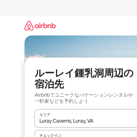
コ
ン
テ
ン
ツ
に
ス
キ
ッ
プ
ルーレイ鍾乳洞⁠周⁠辺⁠の
宿⁠泊⁠先
Airbnbでユニークなバ⁠ケ⁠ー⁠シ⁠ョ⁠ンレ⁠ン⁠タ⁠ルや
一⁠軒⁠家な⁠ど⁠を予⁠約⁠し⁠よ⁠う
エリア
検索結果が表示されたら、上下の矢印キーを使っ
チェックイン