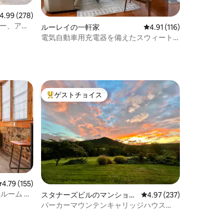
ビュー278件、5つ星中4.99つ星の平均評価
4.99 (278)
ジー、アト
ルーレイの一軒家
レビュー116件、5つ星
4.91 (116)
電気自動車用充電器を備えたスウィート
ト
ホームシェナンドア・ルレイ
ゲストチョイス
大好評のゲストチョイスです。
レビュー155件、5つ星中4.79つ星の平均評価
4.79 (155)
ルーム —
スタナーズビルのマンショ
レビュー237件、5つ星
4.97 (237)
ン・アパート
パーカーマウンテンキャリッジハウス
（スノーーシュー・ナショナル・パー