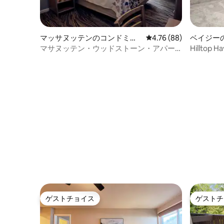
マッサヌッテンのコンドミニ
レビュー88件、5つ星中
4.76 (88)
ベイジー
アム
マサヌッテン・ウッドストーン・アパー
Hillto
トメント・ユニット、2寝室・2バスルー
ニアム！
ム
ゲストチョイス
ゲストチ
ゲストチョイス
ゲストチ