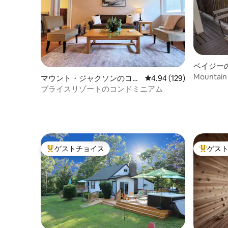
ベイジー
Mountain 
マウント・ジャクソンのコン
レビュー129件、5つ星
4.94 (129)
friendly
ドミニアム
ブライスリゾートのコンドミニアム
ゲストチョイス
ゲス
大好評のゲストチョイスです。
大好評の