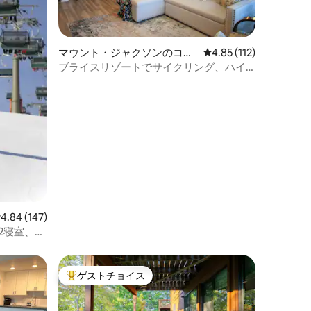
マウント・ジャクソンのコン
レビュー112件、5つ星
4.85 (112)
ドミニアム
ブライスリゾートでサイクリング、ハイ
キング、贅沢なリラクゼーションを楽し
もう
レビュー147件、5つ星中4.84つ星の平均評価
4.84 (147)
2寝室、2
ゲストチョイス
大好評のゲストチョイスです。