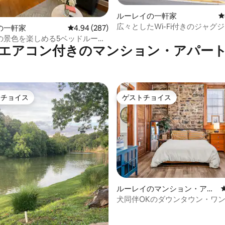
つ星中5つ星の平均評価
ルーレイの一軒家
レ
広々としたWi-Fi付きのジャグ
の一軒家
レビュー287件、5つ星中4.94つ星の平均評価
4.94 (287)
ラクションから数分
の景色を楽しめる5ベッドルーム
エアコン付きのマンション・アパー
場！
トチョイス
ゲストチョイス
ゲストチョイスです。
ゲストチョイス
ルーレイのマンション・アパ
中4.98つ星の平均評価
ート
犬同伴OKのダウンタウン・ワン
公園やショップまで徒歩