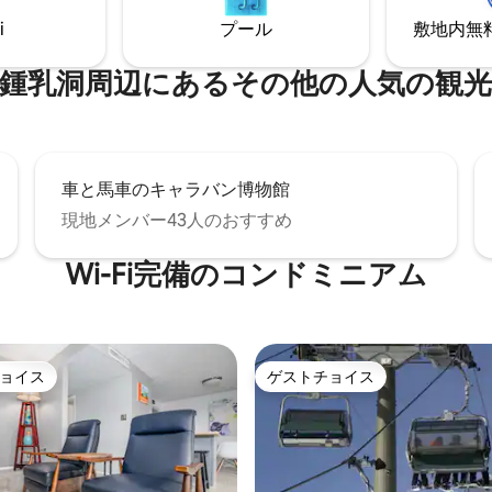
ースツール ★スタイリッシュで
す。 セントラルエアコン、リネンとタオ
i
プール
敷地内無料駐
ある ビクスラーフェリーボート
ル、フルキッチン。 平日の料金はとても
★8分 ルーレイまで★20分
お得です。 午後11時以降は、地元の警備
- シェナンドー国立公園
員によって静かにするよう強く
洞⁠周⁠辺⁠に⁠あ⁠るそ⁠の⁠他⁠の人⁠気⁠の観⁠光⁠
ています。
車と馬車のキャラバン博物館
現地メンバー43人のおすすめ
Wi-Fi完備のコンドミニアム
ョイス
ゲストチョイス
ョイス
ゲストチョイス