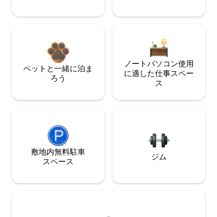
ノートパソコン使用
ペットと一緒に泊ま
に適した仕事スペー
ろう
ス
敷地内無料駐⁠車
ジム
ス⁠ペ⁠ー⁠ス