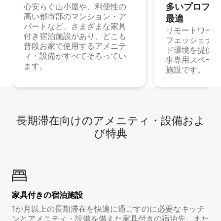
多⁠いプ⁠ロ⁠フ⁠ェ⁠
心安らぐ山小屋や、利便性の
高い都市部のマンション・ア
最⁠適
パートなど、さまざまな家具
リモートワーク
付き宿泊施設があり、どこも
フェッショナル
普段お家で使用するアメニテ
ド環境を提供する
ィ・設備がすべてそろってい
事専用スペース
ます。
施設です。
長期滞在向け⁠のア⁠メ⁠ニ⁠テ⁠ィ⁠・設⁠備⁠およ
び特⁠典
家具付き⁠の宿⁠泊⁠施⁠設
1か月以上の長期滞在を快適に過ごすのに必要なキッチ
ンとアメニティ・設備を備えた家具付きの宿泊先。また