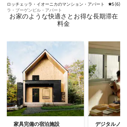
ロッチェッラ・イオーニカのマンション・アパート
レビュー
5 (6)
ラ・ブーゲンビル・アパート
お家のような快⁠適⁠さ⁠とお⁠得⁠な長⁠期⁠滞⁠在
料⁠金
家具完備の宿⁠泊⁠施⁠設
デジタルノマド