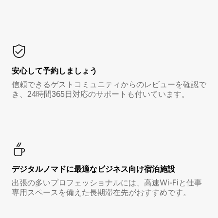
安心して予約しましょう
信頼できるゲストコミュニティからのレビューを確認で
き、24時間365日対応のサポートも付いています。
デジタルノマド⁠に最⁠適⁠なビ⁠ジ⁠ネ⁠ス⁠向⁠け宿⁠泊⁠施⁠設
出張の多いプロフェッショナルには、高速Wi-Fiと仕事
専用スペースを備えた長期滞在先がおすすめです。