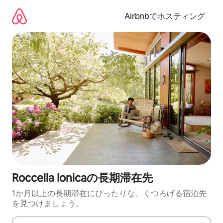
コ
ン
Airbnbでホスティング
テ
ン
ツ
に
ス
キ
ッ
プ
Roccella Ionicaの長期滞在先
1か月以上の長期滞在にぴったりな、くつろげる宿泊先
を見つけましょう。