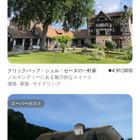
クリックバッフ・シュル・セーヌの一軒家
レビュー303件
4.91 (303)
ノルマンディーにある魅力的なスイート
価格
·
家族
·
サイクリング
スーパーホスト
スーパーホスト