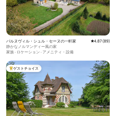
バルヌヴィル・シュル・セーヌの一軒家
レビュー89件
4.87 (89)
静かなノルマンディー風の家
家族
·
ロケーション
·
アメニティ・設備
ゲストチョイス
大好評のゲストチョイスです。