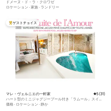
ドメーヌ・ド・ラ・クロワゼ
ロケーション
·
家族
·
ランドリー
ゲストチョイス
大好評のゲストチョイスです。
マレ・ヴェルニエの一軒家
レビュー3
5 (31)
ハート型のミニジャグジープール付き「ラムール」スイー
ト
価格
·
ロケーション
·
静か