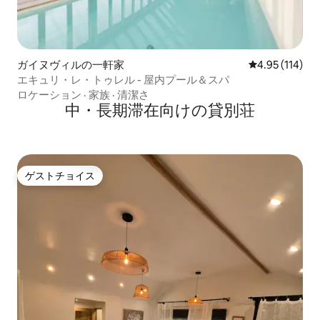
ガイヌヴィルの一軒家
レビュー114件
4.95 (114)
エキュリ・レ・トゥレル - 屋内プール＆スパ
ロケーション
·
家族
·
清潔さ
中・長期滞在向けの貸別荘
ゲストチョイス
ゲストチョイス