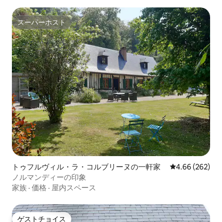
スーパーホスト
スーパーホスト
トゥフルヴィル・ラ・コルブリーヌの一軒家
レビュー262件
4.66 (262)
ノルマンディーの印象
家族
·
価格
·
屋内スペース
ゲストチョイス