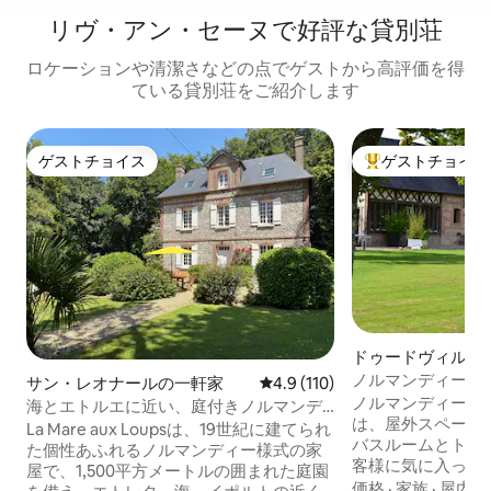
リヴ・アン・セーヌで好評な貸別荘
ロケーションや清潔さなどの点でゲストから高評価を得
ている貸別荘をご紹介します
ゲストチョイス
ゲストチョイス
ゲストチョイス
大好評のゲストチ
ドゥードヴィルの
ノルマンディー海岸から
サン・レオナールの一軒家
レビュー110件、5つ星中4.9
4.9 (110)
ベッドメイキング
ノルマンディーに
海とエトルエに近い、庭付きノルマンデ
は、屋外スペース
ィー様式の家
La Mare aux Loupsは、19世紀に建てられ
バスルームとトイ
た個性あふれるノルマンディー様式の家
客様に気に入って
屋で、1,500平方メートルの囲まれた庭園
う。 ベッドは到着時に無料で整えられて
価格
·
家族
·
屋内ス