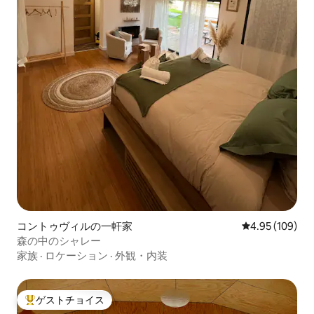
コントゥヴィルの一軒家
レビュー109件
4.95 (109)
森の中のシャレー
家族
·
ロケーション
·
外観・内装
ゲストチョイス
大好評のゲストチョイスです。