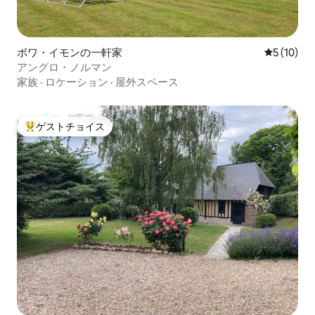
ボワ・イモンの一軒家
レビュー1
5 (10)
アングロ・ノルマン
家族
·
ロケーション
·
屋外スペース
ゲストチョイス
大好評のゲストチョイスです。