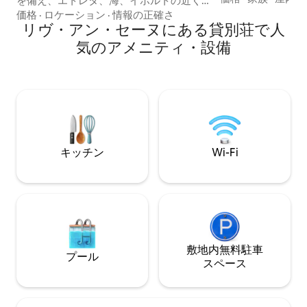
を備え、エトレタ、海、イポルトの近く
います。タオル類
に位置しています。森の端に位置し、ア
価格
·
ロケーション
·
情報の正確さ
無料Wi-Fiとフ
ラバスター海岸のビーチや崖から数分と
リヴ・アン・セーヌにある貸別荘で人
続。バーベキュー
いう距離にある自然のオアシスです。最
気のアメニティ・設備
気の部屋にはテー
近改装されたこの家には、マスタースイ
リヤード8プール
ートを含む4つの寝室、薪ストーブ付きの
3匹のロバ：マル
居心地の良いリビングルーム、そして共
ヌ。 専用駐車場
に過ごす時間に最適な居心地の良いキッ
同伴可能。1週間
チンがあります。エトレタ、オンフルー
用されます。
ル、フェカン、ヴール・レ・ローズなど
を探索するのに最適です。
キッチン
Wi-Fi
敷地内無料駐⁠車
プール
ス⁠ペ⁠ー⁠ス