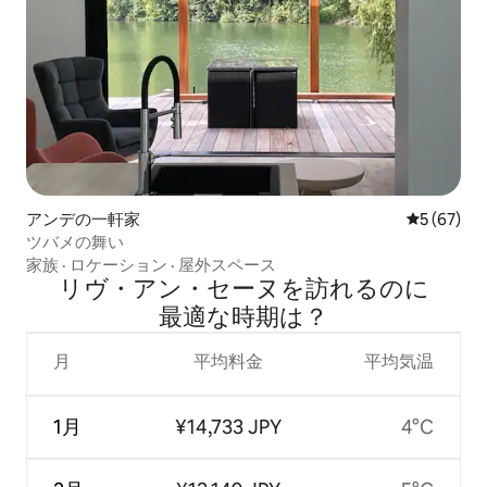
アンデの一軒家
レビュー6
5 (67)
ツバメの舞い
家族
·
ロケーション
·
屋外スペース
リヴ・アン・セーヌを訪⁠れ⁠るの⁠に
最⁠適⁠な時⁠期⁠は⁠？
月
平均料金
平均気温
1月
¥14,733 JPY
4°C