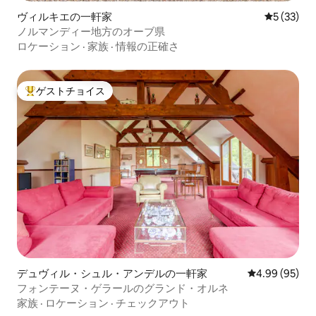
ヴィルキエの一軒家
レビュー3
5 (33)
ノルマンディー地方のオーブ県
ロケーション
·
家族
·
情報の正確さ
ゲストチョイス
大好評のゲストチョイスです。
デュヴィル・シュル・アンデルの一軒家
レビュー95件
4.99 (95)
フォンテーヌ・ゲラールのグランド・オルネ
家族
·
ロケーション
·
チェックアウト