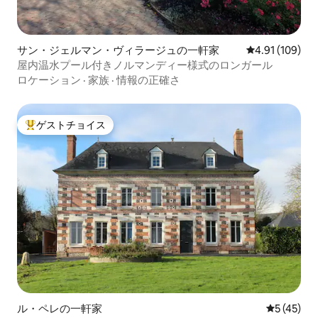
サン・ジェルマン・ヴィラージュの一軒家
レビュー109件
4.91 (109)
屋内温水プール付きノルマンディー様式のロンガール
ロケーション
·
家族
·
情報の正確さ
ゲストチョイス
大好評のゲストチョイスです。
ル・ペレの一軒家
レビュー4
5 (45)