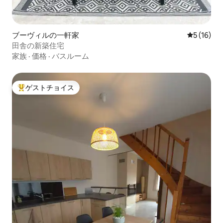
ブーヴィルの一軒家
レビュー1
5 (16)
田舎の新築住宅
家族
·
価格
·
バスルーム
ゲストチョイス
大好評のゲストチョイスです。