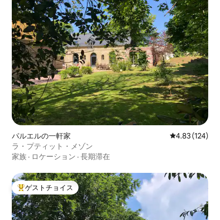
パルエルの一軒家
レビュー124件
4.83 (124)
ラ・プティット・メゾン
家族
·
ロケーション
·
長期滞在
ゲストチョイス
大好評のゲストチョイスです。