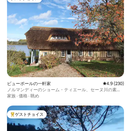
ゲストチョイス
ビューポールの一軒家
レビュー230
4.9 (230)
ノルマンディーのショーム・ティエール、セーヌ川の素晴
らしい景色
家族
·
価格
·
眺め
ゲストチョイス
大好評のゲストチョイスです。