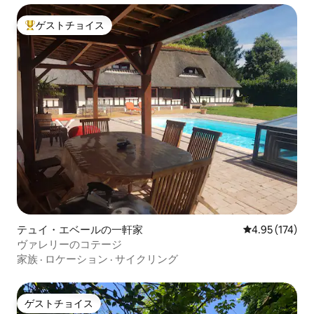
ゲストチョイス
大好評のゲストチョイスです。
テュイ・エベールの一軒家
レビュー174件
4.95 (174)
ヴァレリーのコテージ
家族
·
ロケーション
·
サイクリング
ゲストチョイス
ゲストチョイス