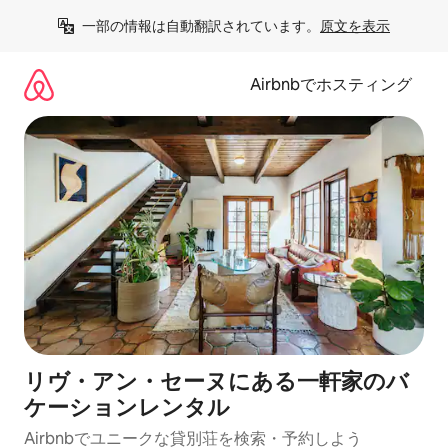
コ
一部の情報は自動翻訳されています。
原文を表示
ン
テ
ン
Airbnbでホスティング
ツ
に
ス
キ
ッ
プ
リヴ・アン・セーヌにある一軒家のバ
ケーションレンタル
Airbnbでユニークな貸別荘を検索・予約しよう