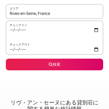
エリア
検索結果が表示されたら、上下の矢印キーを使って移動するか、
チェックイン
チェックアウト
検索
リヴ・アン・セーヌに⁠あ⁠る貸⁠別⁠荘⁠に
関⁠す⁠る簡⁠単⁠な統⁠計⁠情⁠報