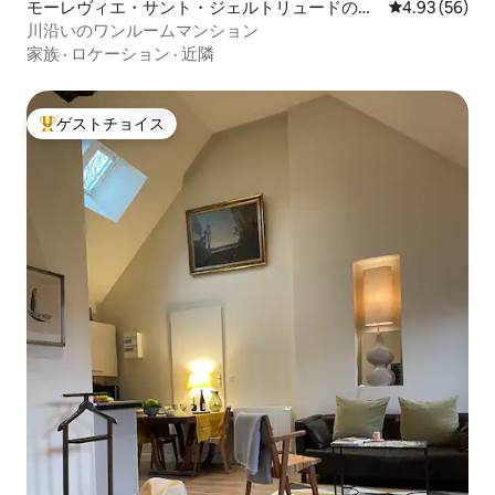
モーレヴィエ・サント・ジェルトリュードの一
レビュー56件
4.93 (56)
軒家
川沿いのワンルームマンション
家族
·
ロケーション
·
近隣
ゲストチョイス
大好評のゲストチョイスです。