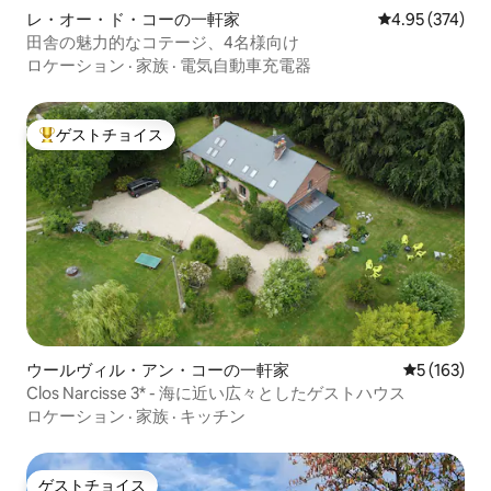
レ・オー・ド・コーの一軒家
レビュー374件
4.95 (374)
田舎の魅力的なコテージ、4名様向け
ロケーション
·
家族
·
電気自動車充電器
ゲストチョイス
大好評のゲストチョイスです。
ウールヴィル・アン・コーの一軒家
レビュー16
5 (163)
Clos Narcisse 3* - 海に近い広々としたゲストハウス
ロケーション
·
家族
·
キッチン
ゲストチョイス