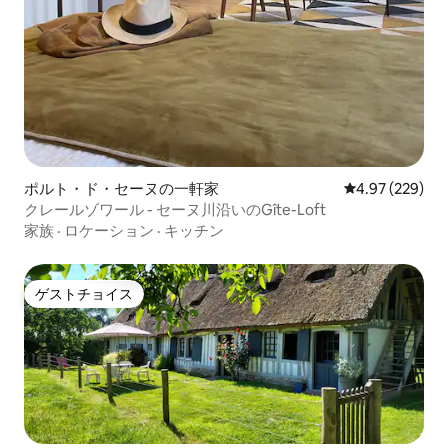
ポルト・ド・セーヌの一軒家
レビュー229件
4.97 (229)
クレールゾワール - セーヌ川沿いのGîte-Loft
家族
·
ロケーション
·
キッチン
ゲストチョイス
ゲストチョイス