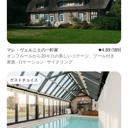
マレ・ヴェルニエの一軒家
レビュー189件
4.89 (189)
オンフルールから20キロの美しいコテージ、プール付き
家族
·
ロケーション
·
サイクリング
ゲストチョイス
ゲストチョイス