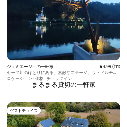
ジュミエージュの一軒家
レビュー111
4.99 (111)
セーヌ川のほとりにある、素敵なコテージ、ラ・ドルチ
ェ・ヴィータ。
ロケーション
·
価格
·
チェックイン
まるまる貸切の一軒家
ゲストチョイス
ゲストチョイス