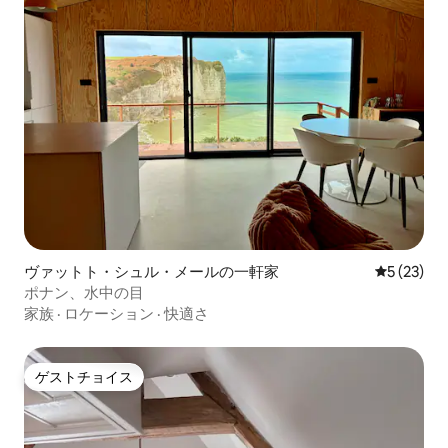
ヴァットト・シュル・メールの一軒家
レビュー2
5 (23)
ポナン、水中の目
家族
·
ロケーション
·
快適さ
ゲストチョイス
ゲストチョイス