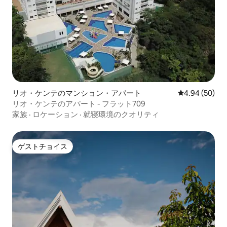
リオ・ケンテのマンション・アパート
レビュー50件
4.94 (50)
リオ・ケンテのアパート - フラット709
家族
·
ロケーション
·
就寝環境のクオリティ
ゲストチョイス
ゲストチョイス