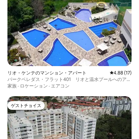
リオ・ケンテのマンション・アパート
レビュー17件
4.88 (17)
パークベレダス・フラット401 リオと温水プールへのアク
セス-2/4
家族
·
ロケーション
·
エアコン
ゲストチョイス
ゲストチョイス