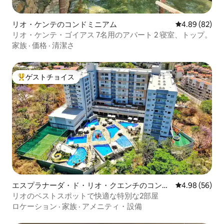
リオ・ケンテのコンドミニアム
レビュー82件
4.89 (82)
リオ・ケンテ・ゴイアス 7名用のアパート 2 寝室、トップ。
家族
·
価格
·
清潔さ
ゲストチョイス
大好評のゲストチョイスです。
エスプラナーダ・ド・リオ・クエンチのコンド
レビュー56件
4.98 (56)
ミニアム
リオのベストスポットで快適な特別な2部屋
ロケーション
·
家族
·
アメニティ・設備