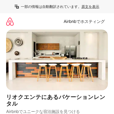
コ
一部の情報は自動翻訳されています。
原文を表示
ン
テ
ン
Airbnbでホスティング
ツ
に
ス
キ
ッ
プ
リオクエンテにあるバケーションレン
タル
Airbnbでユニークな宿泊施設を見つける