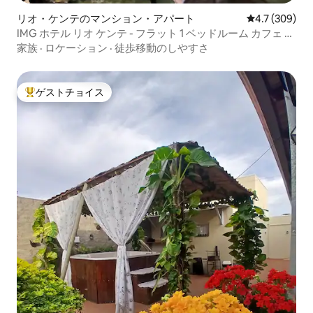
リオ・ケンテのマンション・アパート
レビュー309
4.7 (309)
IMG ホテル リオ ケンテ - フラット 1 ベッドルーム カフェ 付
き
家族
·
ロケーション
·
徒歩移動のしやすさ
ゲストチョイス
大好評のゲストチョイスです。