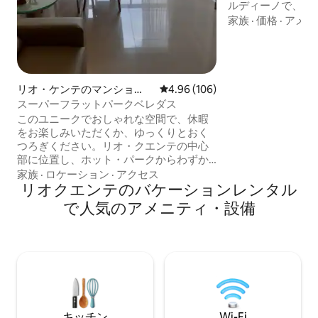
ルディーノで、こ
さい！ ホットパークとダウンタウンまで
家族
·
価格
·
アメニ
徒歩5分の絶好の
マートテレビ、客
新しい❄️エアコン、
レージ、ホテルによる清掃
パートメントで、
リオ・ケンテのマンショ
レビュー106件、5つ星中4.96
4.96 (106)
ら離れています。
ン・アパート
スーパーフラットパークベレダス
泊施設を5つ星と
このユニークでおしゃれな空間で、休暇
大切にし、予約し
をお楽しみいただくか、ゆっくりとおく
みください！
つろぎください。リオ・クエンテの中心
部に位置し、ホット・パークからわずか
200mのヴェレダスは、ホテルの優れたイ
家族
·
ロケーション
·
アクセス
ンフラに加えて、サービス・アパートの
リオクエンテのバケーションレンタル
プライバシーと快適さを提供します。リ
で人気のアメニティ・設備
オ・クエンテが提供するすべてを楽しみ
ながら、思い出に残る滞在をお過ごしに
なるために、お客様とご家族に必要なも
のがすべて揃っています。この宿泊施設
には、11の温水プール、ジャグジー、サ
ウナ、レージーリバー、ゲームルーム、
遊び場、バー、レストランなどがござい
ます。
キッチン
Wi-Fi