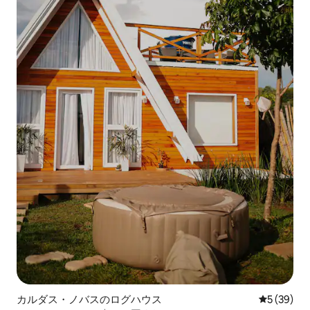
カルダス・ノバスのログハウス
レビュー3
5 (39)