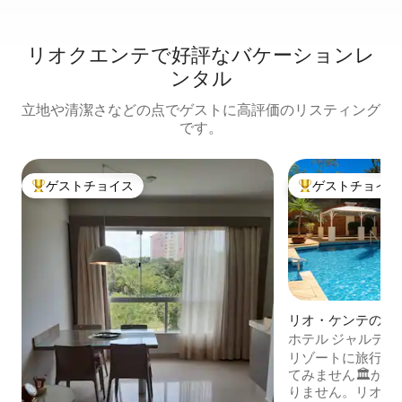
リオクエンテで好評なバケーションレ
ンタル
立地や清潔さなどの点でゲストに高評価のリスティング
です。
ゲストチョイス
ゲストチョイス
大好評のゲストチョイスです。
大好評のゲストチ
リオ・ケンテのマ
ン・アパート
ホテル ジャルデ
で徒歩5分
リゾートに旅行し
てみません🏛️か
りません。リオ・