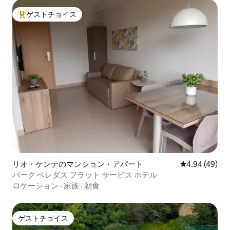
ゲストチョイス
大好評のゲストチョイスです。
リオ・ケンテのマンション・アパート
レビュー49件
4.94 (49)
パーク ベレダス フラット サービス ホテル
ロケーション
·
家族
·
朝食
ゲストチョイス
ゲストチョイス