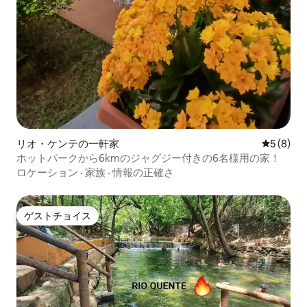
リオ・ケンテの一軒家
レビュー
5 (8)
ホットパークから6kmのジャグジー付きの6名様用の家！
ロケーション
·
家族
·
情報の正確さ
ゲストチョイス
ゲストチョイス