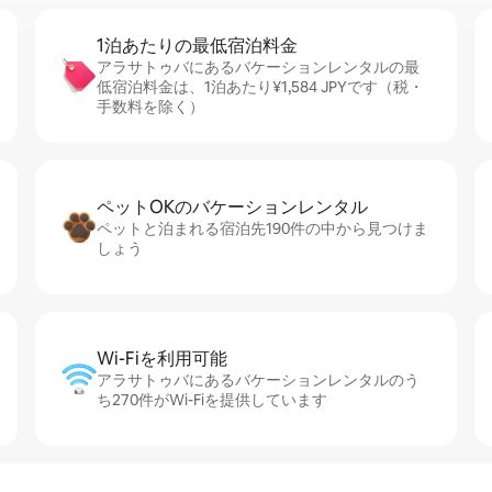
1泊あたりの最⁠低⁠宿⁠泊⁠料⁠金
アラサトゥバにあるバケーションレンタルの最
低宿泊料金は、1泊あたり¥1,584 JPYです（税・
手数料を除く）
ペットOKのバ⁠ケ⁠ー⁠シ⁠ョ⁠ンレ⁠ン⁠タ⁠ル
ペットと泊まれる宿泊先190件の中から見つけま
しょう
Wi-Fiを利⁠用⁠可⁠能
アラサトゥバにあるバケーションレンタルのう
ち270件がWi-Fiを提供しています