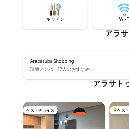
と環境。
モダンシ
なアプリ
キッチン
Wi-F
ル、ジム
アラサ
Aracatuba Shopping
現地メンバー17人のおすすめ
アラサト
ゲストチョイス
ゲス
ゲストチョイス
大好評の