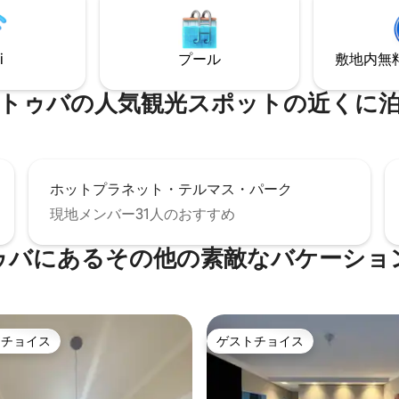
 IHクッキングヒーター、温かい
ャワー、快適なベッド、お好き
がすべて揃ったテレビ、プー
i
プール
敷地内無料駐
。
トゥバの人気観光スポットの近くに
ホットプラネット・テルマス・パーク
現地メンバー31人のおすすめ
ゥバにあるその他の素敵なバケーショ
トチョイス
ゲストチョイス
ゲストチョイスです。
ゲストチョイス