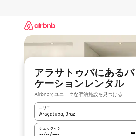
コ
ン
テ
ン
ツ
に
ス
キ
ッ
プ
アラサトゥバにあるバ
ケーションレンタル
Airbnbでユニークな宿泊施設を見つける
エリア
検索結果が表示されたら、上下の矢印キーを使っ
チェックイン