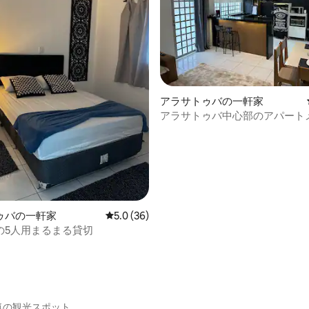
アラサトゥバの一軒家
アラサトゥバ中心部のアパート
ウス
中5.0つ星の平均評価
ゥバの一軒家
レビュー36件、5つ星中5.0つ星の平均評価
5.0 (36)
の5人用まるまる貸切
気の観光スポット