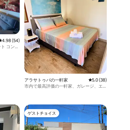
レビュー54件、5つ星中4.98つ星の平均評価
4.98 (54)
ト コンコ
アラサトゥバの一軒家
レビュー38件、5つ星
5.0 (38)
市内で最高評価の一軒家、ガレージ、エ
アコン
ゲストチョイス
ゲストチョイス