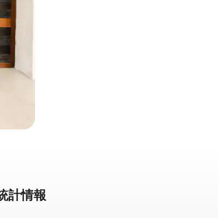
⁠計⁠情⁠報