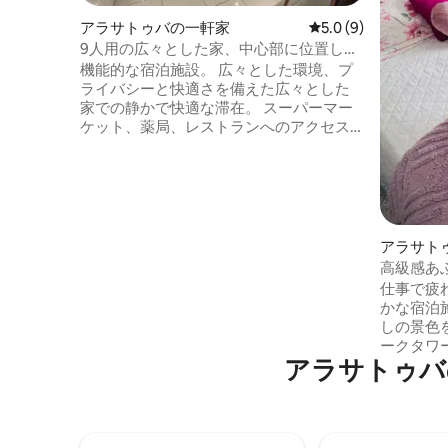
アラサトゥバの一軒家
レビュー9件、5つ星
5.0 (9)
9人用の広々とした家、中心部に位置し快
適
機能的な宿泊施設。 広々とした環境、プ
ライバシーと快適さを備えた広々とした
家での静かで快適な滞在。 スーパーマー
ケット、薬局、レストランへのアクセス
が簡単な、中心部の安全なロケーショ
ン。 さまざまなプロファイルのプライベ
ートルーム。 専用バスルーム付きスイー
ト。 広々とした風通しの良い追加の寝室2
部屋は、広々とした社交的なバスルーム
を共有しています。 テレビとトイレ付き
アラサト
のリビングルーム。 ホームオフィス、キ
アパート
高級感あ
ッチン、サービスエリアと一体化したダ
のスタジ
仕事で疲
イニングルーム。 3台分の駐車スペース。
かな宿泊
しの景色
ークタワ
アラサトゥバ
ー、レス
フェ、マ
トゥバシ
すべてが
ーエリア