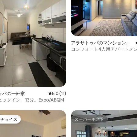
4.93つ星の平均評価
アラサトゥバのマンション・
アパート
コンフォート4人用アパートメン
ルディア
ゥバの一軒家
レビュー11件、5つ星中5.0つ星の平均評価
5.0 (11)
ックイン。13分。Expo/ABQM
トチョイス
スーパーホスト
ゲストチョイスです。
スーパーホスト