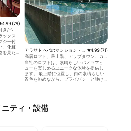
ンメーカ
品質の寝
カー、予
ン、冷蔵
レビュー79件、5つ星中4.99つ星の平均評価
4.99 (79)
を込めて
ています
付き/ペッ
できるテ
ラックス
Fi
グジー付
い。化粧
アラサトゥバのマンション・
レビュー71件、5つ星
4.99 (71)
物を見た
アパート
高層ロフト、最上階、アップタウン、ガ
ある居心
レージ付き
当社のロフトは、素晴らしいパノラマビ
。朝と夕
ューを楽しめるユニークな体験を提供し
くださ
ます。 最上階に位置し、街の素晴らしい
ッドに
景色を眺めながら、プライバシーと静け
1人が宿泊
さをお楽しみいただけます。 モダンで快
な滞在に
適な空間は、思い出に残る滞在を提供す
す。住宅
るように設計されています。 500MBpsの
近いで
高速Wi-Fi、Globoplay、設備の整ったキ
メニティ・設備
ッチンなどの設備が快適さと利便性を保
証します。 カップルに最適、クイーンベ
ッド。 高品質の家具 皆様のお越しをお待
ちしております！