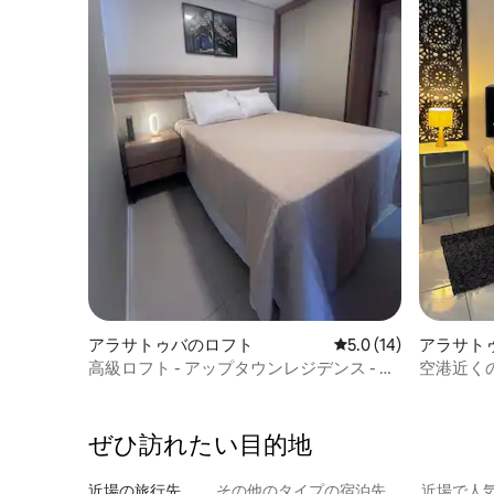
アラサトゥバのロフト
レビュー14件、5つ星
5.0 (14)
アラサト
高級ロフト - アップタウンレジデンス - ス
空港近く
タジオ
ぜひ訪⁠れ⁠た⁠い目⁠的⁠地
近場の旅行先
その他のタ⁠イ⁠プ⁠の宿⁠泊⁠先
近場で人