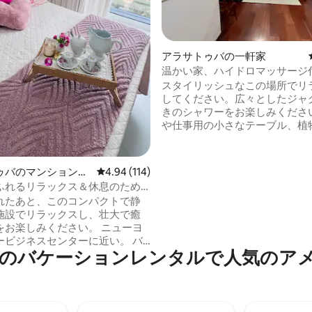
中5.0つ星の平均評価
アラサトゥバの一軒家
温かい家、ハイドロマッサージ
トOK
スタイリッシュなこの場所でリ
してください。広々としたジャ
きのシャワーをお楽しみくださ
や仕事用の小さなテーブル、植
り鳥の声を聞いたりできる窓の
地の良い部屋でお休みください
方に通るアララグマに注意して
ゥバのマンション・
レビュー114件、5つ星中4.94つ星の平均評価
4.94 (114)
い。リビングルームのソファベ
ふれるリラックス＆休息のため
は、さらに2人の子供または大人
オ！
れたあと、このコンパクトで静
できます。キッチンには、快適
施設でリラックスし、壮大で癒
必要なものがすべて揃っていま
をお楽しみください。 ニューヨ
地ですが、バーやレストランに
ービジネスセンターに近い。 バ
す。ペット連れ可
のバケーションレンタルで人気のア
トラン、ガソリンスタンド、カ
クドナルド、ハビブス、アラサ
ョッピング、そして必要なもの
近くにあります。 完全なレジャ
、家族的でモダンで快適な場所