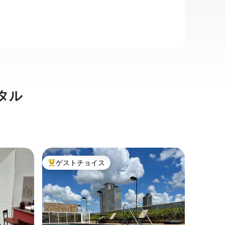
タル
アラサト
ゲストチョイス
ゲス
大好評のゲストチョイスです。
大好評
パート
高級ワン
快適で設
ンドイッ
ロ、エア
ームアイ
飯器、電