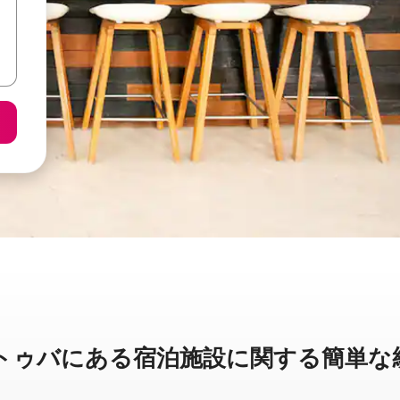
バに⁠あ⁠る宿⁠泊⁠施⁠設⁠に関⁠す⁠る簡⁠単⁠な統