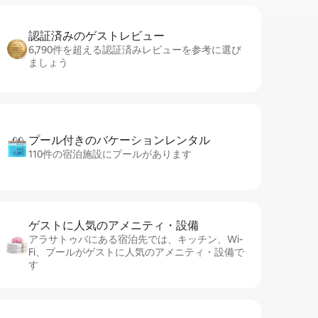
認証済みのゲ⁠ス⁠ト⁠レ⁠ビ⁠ュ⁠ー
6,790件を超える認証済みレビューを参考に選び
ましょう
プール付きのバ⁠ケ⁠ー⁠シ⁠ョ⁠ンレ⁠ン⁠タ⁠ル
110件の宿泊施設にプールがあります
ゲストに人⁠気⁠のア⁠メ⁠ニ⁠テ⁠ィ・設⁠備
アラサトゥバにある宿泊先では、キッチン、Wi-
Fi、プールがゲストに人気のアメニティ・設備で
す