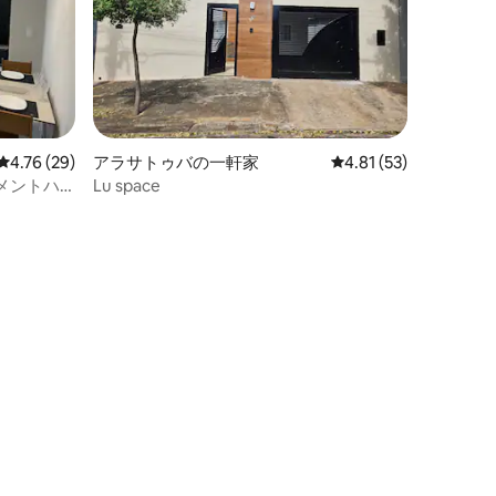
レビュー29件、5つ星中4.76つ星の平均評価
4.76 (29)
アラサトゥバの一軒家
レビュー53件、5つ星
4.81 (53)
メントハ
Lu space