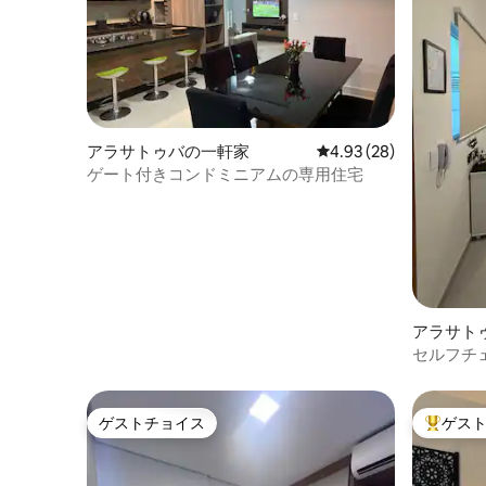
アラサトゥバの一軒家
レビュー28件、5つ星中
4.93 (28)
ゲート付きコンドミニアムの専用住宅
アラサト
セルフチェ
ゲストチョイス
ゲス
ゲストチョイス
大好評の