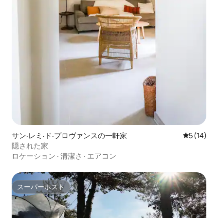
サン·レミ·ド·プロヴァンスの一軒家
レビュー1
5 (14)
隠された家
ロケーション
·
清潔さ
·
エアコン
スーパーホスト
スーパーホスト