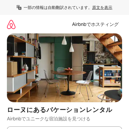
コ
一部の情報は自動翻訳されています。
原文を表示
ン
テ
ン
Airbnbでホスティング
ツ
に
ス
キ
ッ
プ
ローヌにあるバケーションレンタル
Airbnbでユニークな宿泊施設を見つける