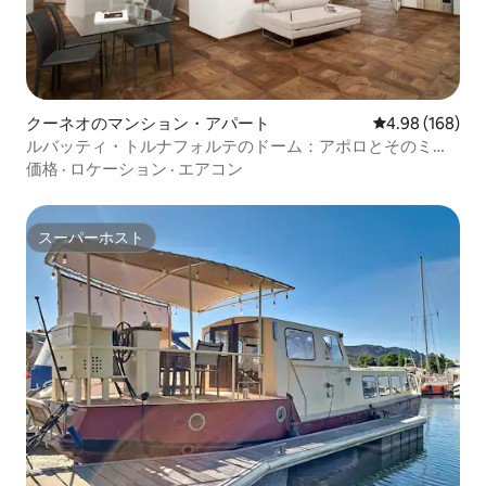
クーネオのマンション・アパート
レビュー168件
4.98 (168)
ルバッティ・トルナフォルテのドーム：アポロとそのミュ
ーズ
価格
·
ロケーション
·
エアコン
スーパーホスト
スーパーホスト