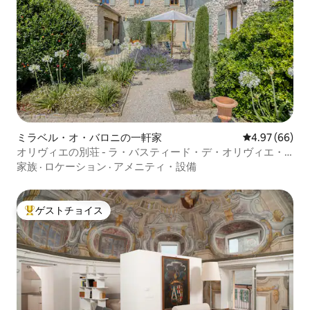
ミラベル・オ・バロニの一軒家
レビュー66件
4.97 (66)
オリヴィエの別荘 - ラ・バスティード・デ・オリヴィエ・
プロヴァンス
家族
·
ロケーション
·
アメニティ・設備
ゲストチョイス
大好評のゲストチョイスです。