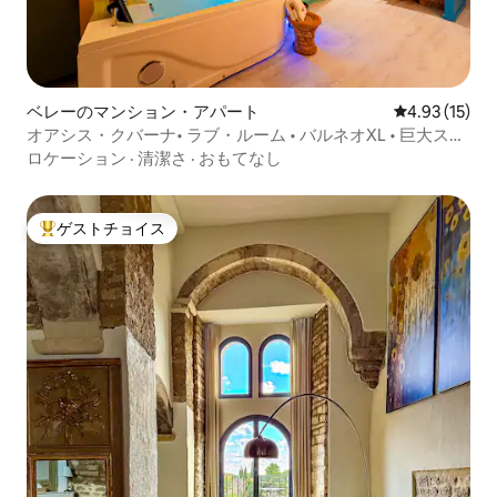
ベレーのマンション・アパート
レビュー15件
4.93 (15)
オアシス・クバーナ• ラブ・ルーム • バルネオXL • 巨大スク
リーン
ロケーション
·
清潔さ
·
おもてなし
ゲストチョイス
大好評のゲストチョイスです。