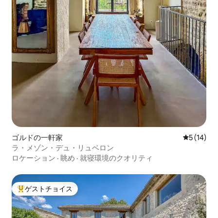
ゴルドの一軒家
レビュー1
5 (14)
ラ・メゾン・デュ・リュベロン
ロケーション
·
眺め
·
就寝環境のクオリティ
ゲストチョイス
大好評のゲストチョイスです。