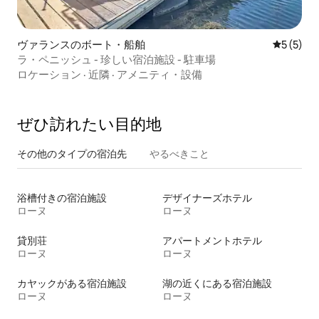
ヴァランスのボート・船舶
レビュー
5 (5)
ラ・ペニッシュ - 珍しい宿泊施設 - 駐車場
ロケーション
·
近隣
·
アメニティ・設備
ぜひ訪⁠れ⁠た⁠い目⁠的⁠地
その他のタ⁠イ⁠プ⁠の宿⁠泊⁠先
やるべきこと
浴槽付きの宿泊施設
デザイナーズホテル
ローヌ
ローヌ
貸別荘
アパートメントホテル
ローヌ
ローヌ
カヤックがある宿泊施設
湖の近くにある宿泊施設
ローヌ
ローヌ