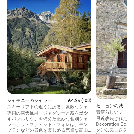
シャモニーのシャレー
レビュー103件、5つ星中4.99
4.99 (103)
セニョンの城
スキーリフトの近くにある、素敵なシャ
素晴らしいプール
レー、露天風呂・ジャグジー、サウナ
専用の露天風呂・ジャグジーと薪を燃や
人里離れた礼拝堂
最近改装されたこの
すバレルサウナを備えた絶妙な個別シャ
Decoration C
レー、ラ・プティット・フォレは、モン
ダンな美しさを持
ブランなどの景色を楽しめる完璧な高山