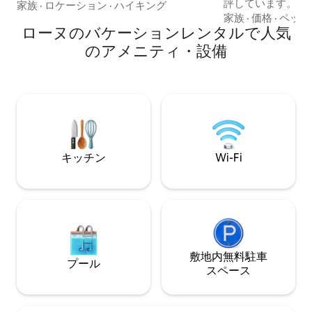
評しています。フ
の隠れ家です。 バーベキューなどが楽し
家族
·
ロケーション
·
ハイキング
最も高い地点にあ
める日当たりの良い庭は松林に面してい
家族
·
価格
·
ペット
ローヌのバケーションレンタルで人気
しています。 グ
ます。 冬でも夏でも、車の走らない道を
ブン、360度の眺
歩いたり、自転車で走ったりできます。
のアメニティ・設備
ール、近くにコン
人里離れた場所にありながら、村
て、お手伝いします。 L
（400m）、リフト（700m）、クロスカ
ID 41658794
ントリースキーコース（100m）に近いで
す。 到着の7日前までにキャンセルすれ
す。専用駐車場があります。 明るく風通
ば、全額返金され
しの良いオープンプランのリビング/キッ
チン/ダイニングエリア、花崗岩のサーフ
ェスとモダンな家電を備えた新しい手作
りのキッチン。
キッチン
Wi-Fi
敷地内無料駐⁠車
プール
ス⁠ペ⁠ー⁠ス