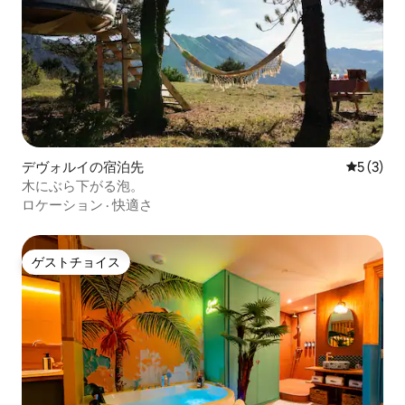
デヴォルイの宿泊先
レビュー
5 (3)
木にぶら下がる泡。
ロケーション
·
快適さ
ゲストチョイス
ゲストチョイス