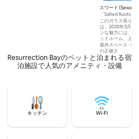
犬同伴可能なキャビンは、マウンテンバ
スワード (Sewar
イク／スノーバイク愛好家、トレイルラ
ウス
「Salted Roo
ンナー、バックカントリー／クロスカン
ログハウス
トリースキーヤー、スノーモービル愛好
このガラス張りの
家に人気の、通年アクティビティに最適
は、2020年3月5日
なスポットにあります。装備をまとめ
ンな魅力には、下
て、是非足を運んでみてください！ボー
ッドルーム、上の
トやスノーモービルのトレーラーを駐車
ルーム、リビング
屋外スペース
·
徒
できるスペースも用意しています。
カウチが含まれ、
の正確さ
Resurrection Bayのペットと泊まれる宿
せます。 ユニットには、美しい濡れ部
屋、猫足のバスタ
泊施設で人気のアメニティ・設備
ーブ、キッチン、
います。 森の地面
ろにあるこの自然
からは、特に魅力
ピービューが楽しめます。 Salt
Cabinsには、
設があります。
キッチン
Wi-Fi