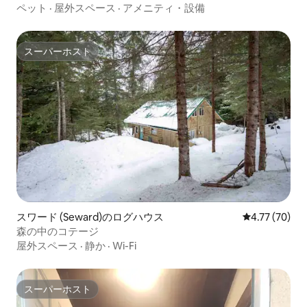
Creekside Yurt
ペット
·
屋外スペース
·
アメニティ・設備
スーパーホスト
スーパーホスト
スワード (Seward)のログハウス
レビュー70件
4.77 (70)
森の中のコテージ
屋外スペース
·
静か
·
Wi-Fi
スーパーホスト
スーパーホスト