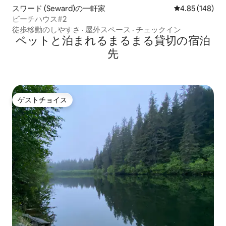
スワード (Seward)の一軒家
レビュー148件
4.85 (148)
ビーチハウス#2
徒歩移動のしやすさ
·
屋外スペース
·
チェックイン
ペットと泊まれるまるまる貸切の宿泊
先
ゲストチョイス
ゲストチョイス