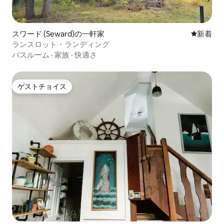
スワード (Seward)の一軒家
新しい宿
新着
ランスロット・ランディング
バスルーム
·
家族
·
快適さ
ゲストチョイス
ゲストチョイス