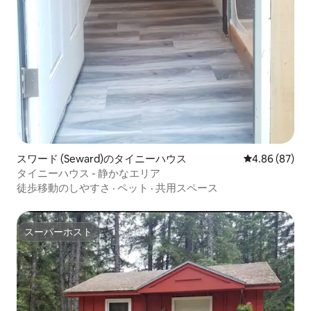
スワード (Seward)のタイニーハウス
レビュー87件
4.86 (87)
タイニーハウス - 静かなエリア
徒歩移動のしやすさ
·
ペット
·
共用スペース
スーパーホスト
スーパーホスト