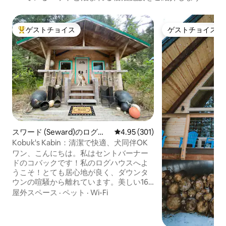
ゲストチョイス
ゲストチョイス
大好評のゲストチョイスです。
ゲストチョイス
スワード (Seward)のログハ
レビュー301件、5つ星中4.95
4.95 (301)
ウス
Kobuk's Kabin：清潔で快適、犬同伴OK
ワン、こんにちは。私はセントバーナー
ドのコバックです！私のログハウスへよ
うこそ！とても居心地が良く、ダウンタ
ウンの喧騒から離れています。美しい16
マイルのロスト・レイク・トレイルまで
屋外スペース
·
ペット
·
Wi-Fi
徒歩ですぐです。私はそこでハイキング
をしたり、小川に足を浸したり、雪の中
で転がったりするのが大好きです。 私の