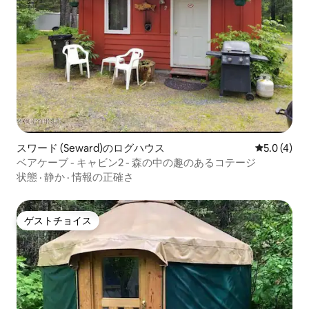
スワード (Seward)のログハウス
レビュー4
5.0 (4)
ベアケーブ - キャビン2 - 森の中の趣のあるコテージ
状態
·
静か
·
情報の正確さ
ゲストチョイス
ゲストチョイス