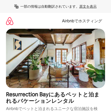
コ
一部の情報は自動翻訳されています。
原文を表示
ン
テ
ン
Airbnbでホスティング
ツ
に
ス
キ
ッ
プ
Resurrection Bayにあるペットと泊ま
れるバケーションレンタル
Airbnbでペットと泊まれるユニークな宿泊施設を検