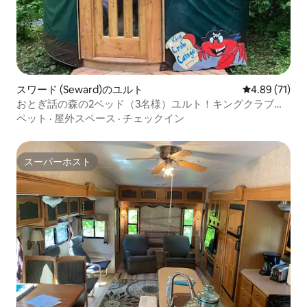
スワード (Seward)のユルト
レビュー71件
4.89 (71)
おとぎ話の森の2ベッド（3名様）ユルト！キングクラブコ
テージ
ペット
·
屋外スペース
·
チェックイン
スーパーホスト
スーパーホスト