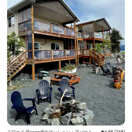
スワード (Seward)のマンション・アパート
レビュー248件
4.86 (248)