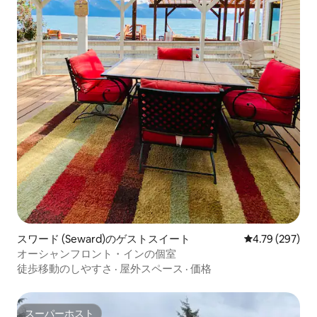
スワード (Seward)のゲストスイート
レビュー297件
4.79 (297)
オーシャンフロント・インの個室
徒歩移動のしやすさ
·
屋外スペース
·
価格
スーパーホスト