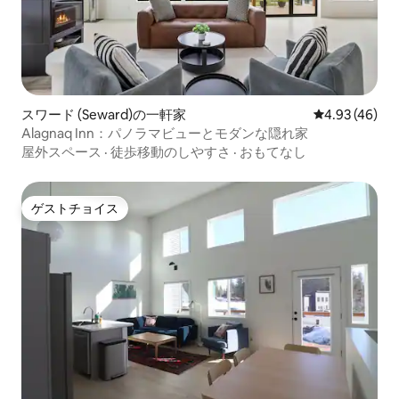
スワード (Seward)の一軒家
レビュー46件
4.93 (46)
Alagnaq Inn：パノラマビューとモダンな隠れ家
屋外スペース
·
徒歩移動のしやすさ
·
おもてなし
ゲストチョイス
ゲストチョイス