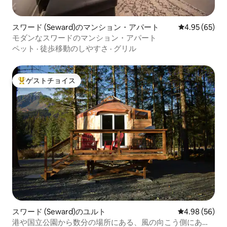
スワード (Seward)のマンション・アパート
レビュー65件
4.95 (65)
モダンなスワードのマンション・アパート
ペット
·
徒歩移動のしやすさ
·
グリル
ゲストチョイス
大好評のゲストチョイスです。
スワード (Seward)のユルト
レビュー56件
4.98 (56)
港や国立公園から数分の場所にある、風の向こう側にある