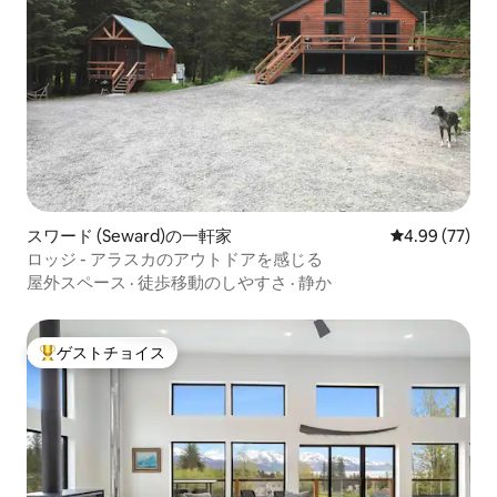
スワード (Seward)の一軒家
レビュー77件
4.99 (77)
ロッジ - アラスカのアウトドアを感じる
屋外スペース
·
徒歩移動のしやすさ
·
静か
ゲストチョイス
大好評のゲストチョイスです。