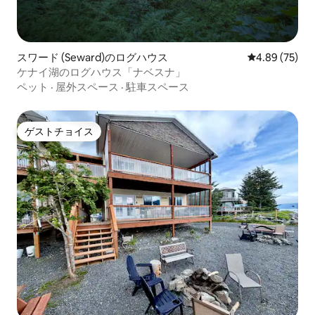
スワード (Seward)のログハウス
レビュー75件
4.89 (75)
ケナイ湖のログハウス「ナベスナ」
ペット
·
屋外スペース
·
駐車スペース
ゲストチョイス
ゲストチョイス