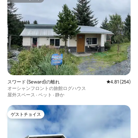
スーパーホスト
スワード (Seward)の離れ
レビュー254件
4.81 (254)
オーシャンフロントの旅館ログハウス
屋外スペース
·
ペット
·
静か
ゲストチョイス
ゲストチョイス