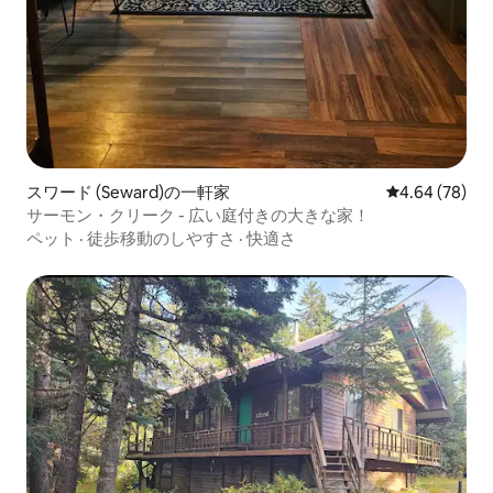
スワード (Seward)の一軒家
レビュー78件
4.64 (78)
サーモン・クリーク - 広い庭付きの大きな家！
ペット
·
徒歩移動のしやすさ
·
快適さ