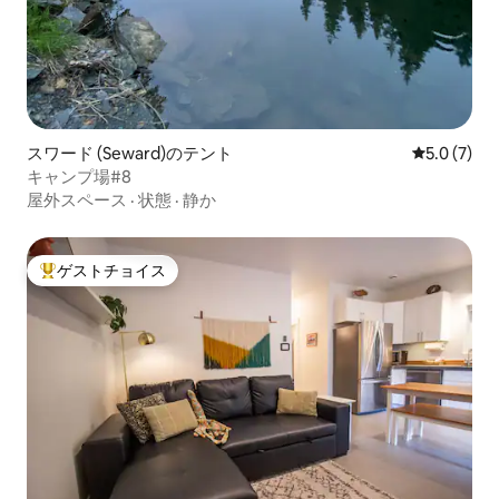
スワード (Seward)のテント
レビュー7
5.0 (7)
キャンプ場#8
屋外スペース
·
状態
·
静か
ゲストチョイス
大好評のゲストチョイスです。