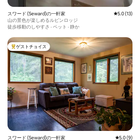
スワード (Seward)の一軒家
レビュー13
5.0 (13)
山の景色が楽しめるルピンロッジ
徒歩移動のしやすさ
·
ペット
·
静か
ゲストチョイス
大好評のゲストチョイスです。
スワード (Seward)の一軒家
レビュー9
5.0 (9)