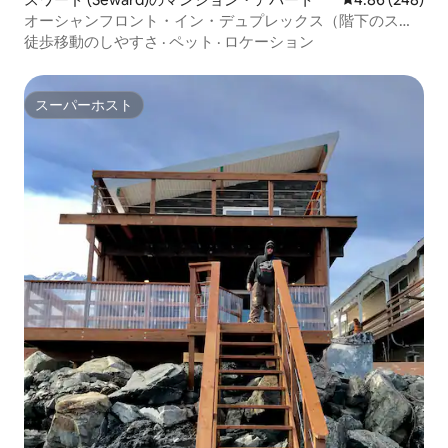
オーシャンフロント・イン・デュプレックス（階下のスイ
ート）
徒歩移動のしやすさ
·
ペット
·
ロケーション
スーパーホスト
スーパーホスト