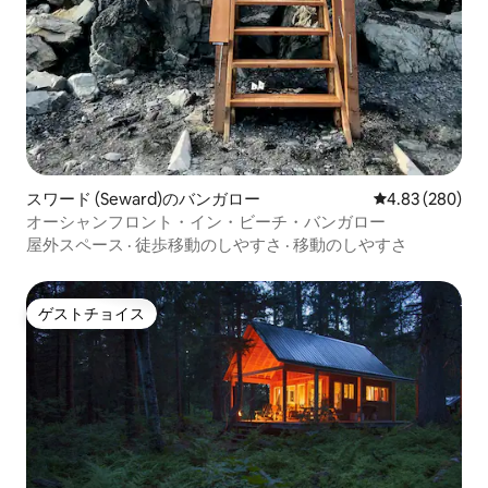
スワード (Seward)のバンガロー
レビュー280件
4.83 (280)
オーシャンフロント・イン・ビーチ・バンガロー
屋外スペース
·
徒歩移動のしやすさ
·
移動のしやすさ
ゲストチョイス
ゲストチョイス