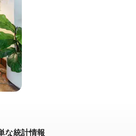
⁠な統⁠計⁠情⁠報