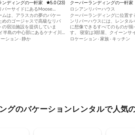
ランディングの一軒家
レビュー23件、5つ星中5.0つ星の平均評価
5.0 (23)
クーパーランディングの一軒家
バーサイドにあるMoose
ロシアンリバーハウス
ームは、アラスカの夢のバケー
クーパーランディングに位置す
ためのゴージャスで高級なリバ
ンリバーハウスには、レンタル
トの宿泊施設を提供していま
に想像できるすべてのものが揃
ナイ半島の中心部にあるケナイ川
す。 寝室は3部屋、クイーンサ
るこの静かな環境は、あなたの
3台、折りたたみソファ2台があ
ケーション
·
静か
ロケーション
·
家族
·
キッチン
めの完璧なベースキャンプで
素敵な朝食バーには4人、ダイ
ワードやホーマーまで車で簡単に
6人用の椅子があります。 天然
ムから
き水があり、焚き火台の周りで
中4.9つ星の平均評価
のケナイ・リバーサイド・ロッ
いる間、飲み物を冷やしておく
くプライベートな小道を通る
さな浴槽があります。 私たちは
ド付きのフィッシングやラフテ
清潔さに妥協のない努力をして
日帰り旅行を専門とするエコロ
最低宿泊日数は2泊、最大宿泊人
ります。 ガイド付き日帰り旅行
です。
ついては、ロッジオフィスにお
せください！
ングのバケーションレンタルで人気