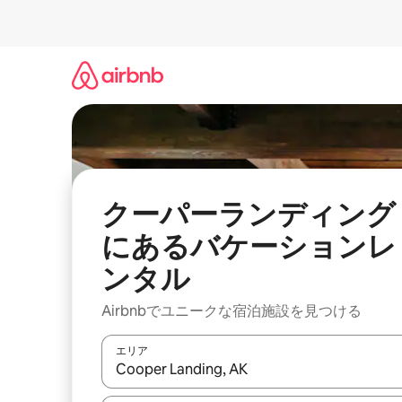
コ
ン
テ
ン
ツ
に
ス
キ
ッ
プ
クーパーランディング
にあるバケーションレ
ンタル
Airbnbでユニークな宿泊施設を見つける
エリア
検索結果が表示されたら、上下の矢印キーを使っ