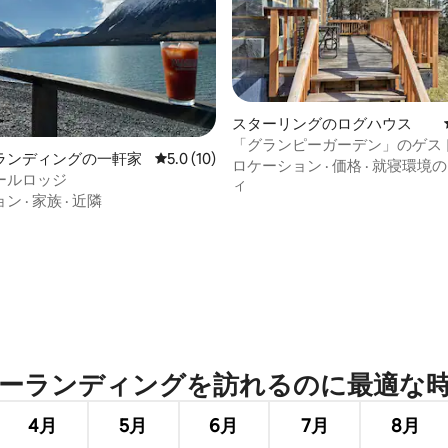
スターリングのログハウス
中5.0つ星の平均評価
「グランピーガーデン」のゲス
ランディングの一軒家
レビュー10件、5つ星中5.0つ星の平均評価
5.0 (10)
ハウス
ロケーション
·
価格
·
就寝環境の
ールロッジ
ィ
ョン
·
家族
·
近隣
ランディングを訪⁠れ⁠るの⁠に最⁠適⁠な時⁠
4月
5月
6月
7月
8月