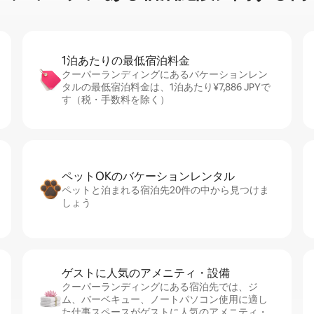
1泊あたりの最⁠低⁠宿⁠泊⁠料⁠金
クーパーランディングにあるバケーションレン
タルの最低宿泊料金は、1泊あたり¥7,886 JPYで
す（税・手数料を除く）
ペットOKのバ⁠ケ⁠ー⁠シ⁠ョ⁠ンレ⁠ン⁠タ⁠ル
ペットと泊まれる宿泊先20件の中から見つけま
しょう
ゲストに人⁠気⁠のア⁠メ⁠ニ⁠テ⁠ィ・設⁠備
クーパーランディングにある宿泊先では、ジ
ム、バーベキュー、ノートパソコン使用に適し
た仕事スペースがゲストに人気のアメニティ・