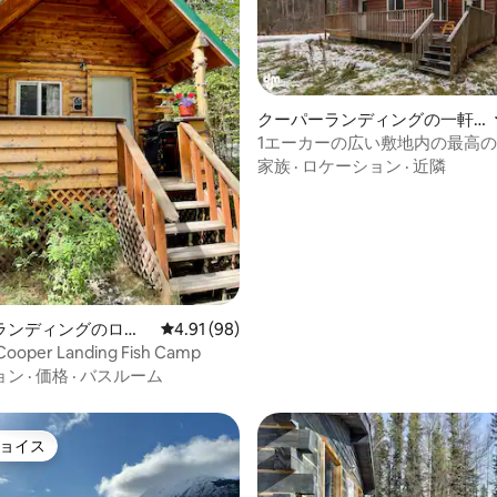
クーパーランディングの一軒
4.94つ星の平均評価
家
1エーカーの広い敷地内の最高
家族
·
ロケーション
·
近隣
ランディングのログ
レビュー98件、5つ星中4.91つ星の平均評価
4.91 (98)
 Cooper Landing Fish Camp
ョン
·
価格
·
バスルーム
ョイス
ョイス