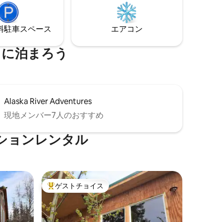
でリラックスして一日を締めくくりまし
ょう。
⁠車ス⁠ペ⁠ー⁠ス
エアコン
くに泊まろう
Alaska River Adventures
現地メンバー7人のおすすめ
ションレンタル
ゲストチョイス
大好評のゲストチョイスです。