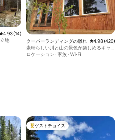
レビュー14件、5つ星中4.93つ星の平均評価
4.93 (14)
の立地
クーパーランディングの離れ
レビュー420件、5つ星
4.98 (420)
素晴らしい川と山の景色が楽しめるキャ
ビン！
ロケーション
·
家族
·
Wi-Fi
ゲストチョイス
大好評のゲストチョイスです。