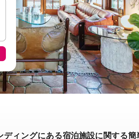
ングに⁠あ⁠る宿⁠泊⁠施⁠設⁠に関⁠す⁠る簡⁠単