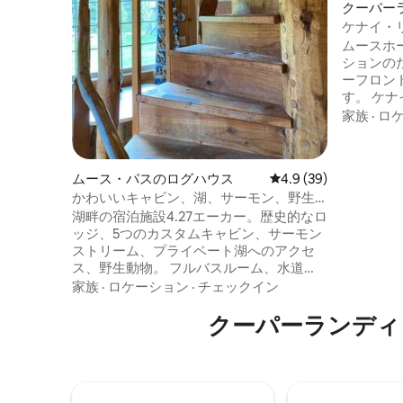
クーパー
ケナイ・リ
Home
ムースホ
ションの
ーフロン
す。 ケ
沿いにあ
家族
·
ロ
冒険のた
す。 ス
行けます。 このバケーションホー
ムース・パスのログハウス
レビュー39件、5つ星
4.9 (39)
姉妹物件
かわいいキャビン、湖、サーモン、野生
ジへと続
動物、ハイキング。
湖畔の宿泊施設4.27エーカー。歴史的なロ
と、ガイ
ッジ、5つのカスタムキャビン、サーモン
ィングの
ストリーム、プライベート湖へのアクセ
ッジがあ
ス、野生動物。 フルバスルーム、水道
の予約に
水、下の階にある丸太枠のクイーンサイ
問い合わ
家族
·
ロケーション
·
チェックイン
ズベッド、ロフトにある丸太枠のツイン
ベッド、屋根付きの玄関ポーチ、ペット
クーパーランディ
OK。 次の5つのキャビンからお選びいた
だけます： airbnb.com/h/treehouse88
airbnb.com/h/loosemoose88
airbnb.com/h/handhewn88