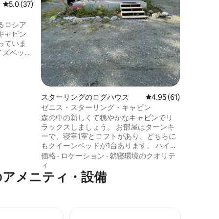
レビュー37件、5つ星中5.0つ星の平均評価
5.0 (37)
です。 美しい海辺の街Seward、クーパー
ランディ
るロシア
モン釣り
キャビン
町の近く
っていま
イズベッド
ります。
ニングには
の冷水の湧
楽しんで
スターリングのログハウス
レビュー61件、5つ星
4.95 (61)
ための小
ゼニス・スターリング・キャビン
、衛生と
森の中の新しくて穏やかなキャビンでリ
います。
ラックスしましょう。 お部屋はターンキ
数は6名
ーで、寝室1室とロフトがあり、どちらに
もクイーンベッドが1台あります。 ハイキ
ング、釣り、アウトドアアドベンチャー
価格
·
ロケーション
·
就寝環境のクオリテ
に最適なスキラク湖ループに最も近い宿
ィ
のアメニティ・設備
泊先です。 さらに、こちら側ではロシア
川に最も近い宿泊先です。 アラスカでの
冒険の1日が終わったら、フルキッチンで
夕食を作り、屋外スペースの暖炉のそば
でくつろぎ、屋内のジェットジャグジー