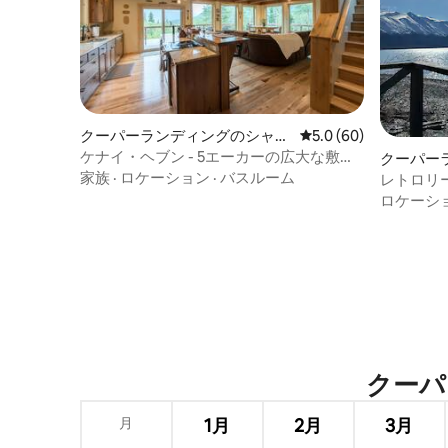
クーパーランディングのシャレ
レビュー60件、5つ星
5.0 (60)
ー
ケナイ・ヘブン - 5エーカーの広大な敷地
クーパー
内にある素晴らしい景色
家族
·
ロケーション
·
バスルーム
レトロリ
ロケーシ
クーパー
月
1月
2月
3月