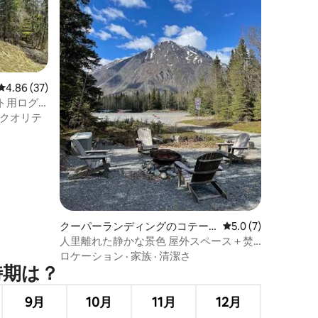
レビュー37件、5つ星中4.86つ星の平均評価
4.86 (37)
ト用ログ
クオリテ
クーパーランディングのコテー
レビュー7件、5つ星
5.0 (7)
ジ
人里離れた静かな景色 屋外スペース＋焚
き火台
ロケーション
·
家族
·
清潔さ
期⁠は⁠？
9月
10月
11月
12月