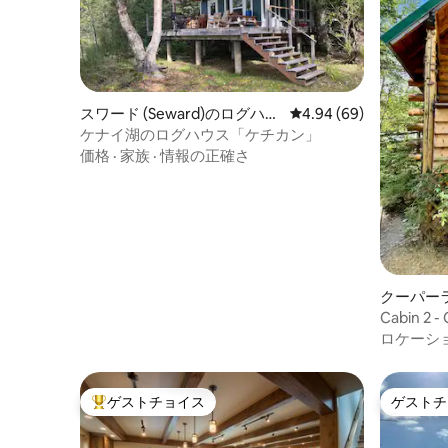
スワード (Seward)のログハウ
レビュー69件、5つ星中
4.94 (69)
ス
ケナイ湖のログハウス「ケチカン」
価格
·
家族
·
情報の正確さ
クーパー
ハウス
Cabin 2 -
ロケーシ
ゲストチョイス
ゲストチ
大好評のゲストチョイスです。
ゲストチ