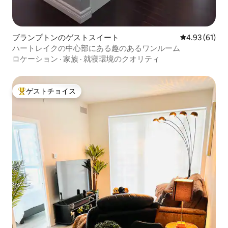
ブランプトンのゲストスイート
レビュー61件
4.93 (61)
ハートレイクの中心部にある趣のあるワンルーム
ロケーション
·
家族
·
就寝環境のクオリティ
ゲストチョイス
大好評のゲストチョイスです。