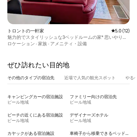
トロントの一軒家
レビュー12
5.0 (12)
魅力的でスタイリッシュな3ベッドルームの家* 思いやりの
あるアメニティ
ロケーション
·
家族
·
アメニティ・設備
ぜひ訪⁠れ⁠た⁠い目⁠的⁠地
その他のタ⁠イ⁠プ⁠の宿⁠泊⁠先
近場で人気の観光スポット
やる
キャンピングカーの宿泊施設
ファミリー向けの宿泊先
ピール地域
ピール地域
ビーチの近くにある宿泊施設
デザイナーズホテル
ピール地域
ピール地域
カヤックがある宿泊施設
車椅子から移乗できるベッドがある宿泊施設