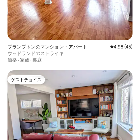
ブランプトンのマンション・アパート
レビュー45件
4.98 (45)
ウッドランドのストライキ
価格
·
家族
·
裏庭
ゲストチョイス
ゲストチョイス