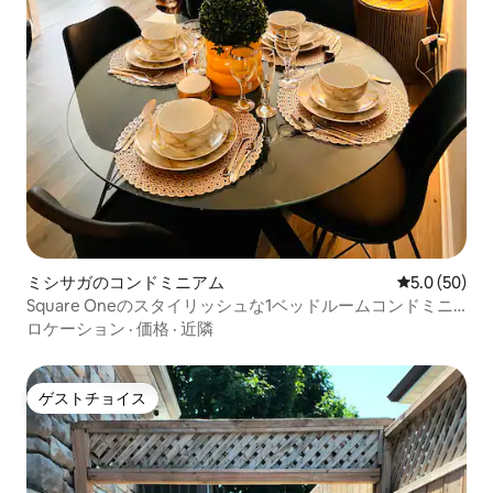
ミシサガのコンドミニアム
レビュー50
5.0 (50)
Square Oneのスタイリッシュな1ベッドルームコンドミニ
アム
ロケーション
·
価格
·
近隣
ゲストチョイス
ゲストチョイス