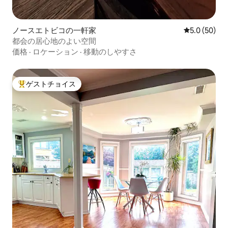
ノースエトビコの一軒家
レビュー50
5.0 (50)
都会の居心地のよい空間
価格
·
ロケーション
·
移動のしやすさ
ゲストチョイス
大好評のゲストチョイスです。