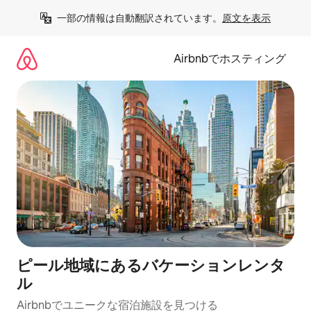
コ
一部の情報は自動翻訳されています。
原文を表示
ン
テ
ン
Airbnbでホスティング
ツ
に
ス
キ
ッ
プ
ピール地域にあるバケーションレンタ
ル
Airbnbでユニークな宿泊施設を見つける