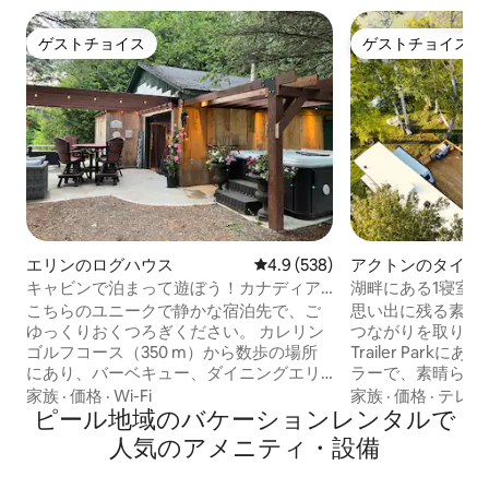
ゲストチョイス
ゲストチョイス
ゲストチョイス
ゲストチョイス
エリンのログハウス
レビュー538件、5つ星中4.9
4.9 (538)
アクトンのタイニ
キャビンで泊まって遊ぼう！カナディア
湖畔にある1寝室
ン・オープンまで10分！
こちらのユニークで静かな宿泊先で、ご
思い出に残る素敵
ゆっくりおくつろぎください。 カレリン
つながりを取り戻しま
ゴルフコース（350 m）から数歩の場所
Trailer Par
にあり、バーベキュー、ダイニングエリ
ラーで、素晴らし
ア付きパティオ、専用のホットタブ、広
ださい。この静か
家族
·
価格
·
Wi-Fi
家族
·
価格
·
テレビ
大な手入れの行き届いたトレイル、たく
ピール地域のバケーションレンタルで
クは、15エーカ
さんのゲーム、ビリヤードテーブル、フ
アリーレイク（ア
人気のアメニティ・設備
ァイヤーピット、快適なクイーンベッ
セスを備えていま
ド、2台目のクイーンベッド付きの個別の
は、カップルや少