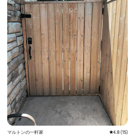
マルトンの一軒家
レビュー15
4.8 (15)