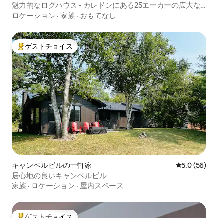
魅力的なログハウス - カレドンにある25エーカーの広大な
敷地内
ロケーション
·
家族
·
おもてなし
ゲストチョイス
大好評のゲストチョイスです。
キャンベルビルの一軒家
レビュー56
5.0 (56)
居心地の良いキャンベルビル
家族
·
ロケーション
·
屋内スペース
ゲストチョイス