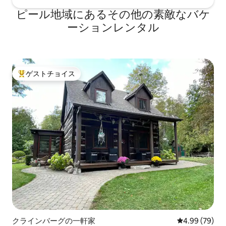
ピール地域にあるその他の素敵なバケ
ーションレンタル
ゲストチョイス
大好評のゲストチョイスです。
クラインバーグの一軒家
レビュー79件
4.99 (79)