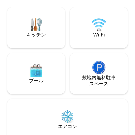
暖房付きバンキーなど、多くのアメニテ
す。リラックスし
ィが含まれています！ オプションの引き
方、カヤックで湖
出し式ベッドもご利用いただけます。お
ーターバイクで運
問い合わせください（有料）。絵のよう
たい方、湖で釣り
に美しいエリンの町から2 kmまたは5分で
画やキャンプファ
す。 レストラン、ショップ、そしてやる
たい方に最適です
キッチン
Wi-Fi
ことがたくさん！
敷地内無料駐⁠車
プール
ス⁠ペ⁠ー⁠ス
エアコン