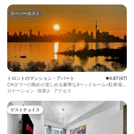
スーパーホスト
スーパーホスト
トロントのマンション・アパート
レビュー47件
4.87 (47)
CNタワーの眺めが楽しめる豪華な3ベッドルーム+駐車場
+プール
ロケーション
·
清潔さ
·
アクセス
ゲストチョイス
ゲストチョイス