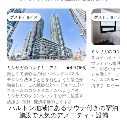
ゲストチョイス
ゲストチョイス
ゲストチョイス
ゲストチョイス
ミシサガのコンド
スカイハイ・ラグジ
レイクビュー｜ジ
プレミアム家具、
ミシサガのコンドミニアム
レビュー166件、5つ星中4.9
4.9 (166)
ア、明るいオープ
美しくて居心地の良い2ベッド2バスルー
ンを備えた、こだ
ムのコンドミニアム、スクエア1まで徒歩
ム、2バスルーム
モダンな洗練さと息を呑むような景色が
圏内
で、洗練されたモ
融合した、この絶妙な2ベッドルーム2バ
清潔さ
·
ロケーシ
しょう。広大なス
スルームのコンドミニアムへようこそ。
朝のコーヒーや夜
ミシサガのダウンタウン中心部に位置す
席スペースのある
るこのプライベートコーナーユニット
清潔さ
·
価格
·
徒歩移動のしやすさ
しみください。ビ
は、あなたが求めているものすべてを備
ハルトン地域にあるサウナ付きの宿泊
ル、ご家族、また
えています。 このユニットのすべてが新
施設で人気のアメニティ・設備
す。 ミシサガの中心部、スクエアワンと
品です。 清潔さと5つ星の滞在を提供する
セレブレーション
ことが私たちの最優先事項です。 我が家