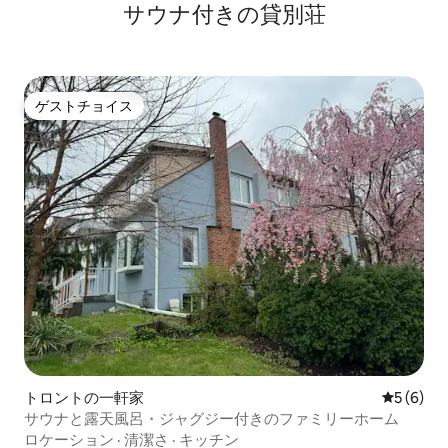
サウナ付きの貸別荘
ゲストチョイス
ゲストチョイス
トロントの一軒家
レビュー
5 (6)
サウナと露天風呂・ジャグジー付きのファミリーホーム
ロケーション
·
清潔さ
·
キッチン