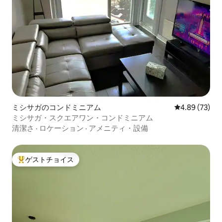
ミシサガのコンドミニアム
レビュー73件
4.89 (73)
ミシサガ・スクエアワン・コンドミニアム
清潔さ
·
ロケーション
·
アメニティ・設備
ゲストチョイス
大好評のゲストチョイスです。