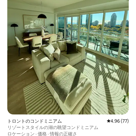
トロントのコンドミニアム
レビュー77件
4.96 (77)
リゾートスタイルの湖の眺望コンドミニアム
ロケーション
·
価格
·
情報の正確さ