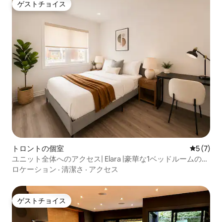
ゲストチョイス
ゲストチョイス
トロントの個室
レビュー
5 (7)
ユニット全体へのアクセス| Elara |豪華な1ベッドルームのア
パート
ロケーション
·
清潔さ
·
アクセス
ゲストチョイス
ゲストチョイス