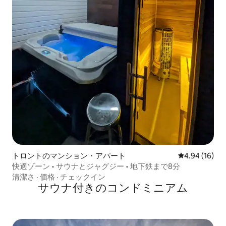
トロントのマンション・アパート
レビュー16件
4.94 (16)
快適ゾーン • サウナとジャグジー • 地下鉄まで8分
清潔さ
·
価格
·
チェックイン
サウナ付きのコンドミニアム