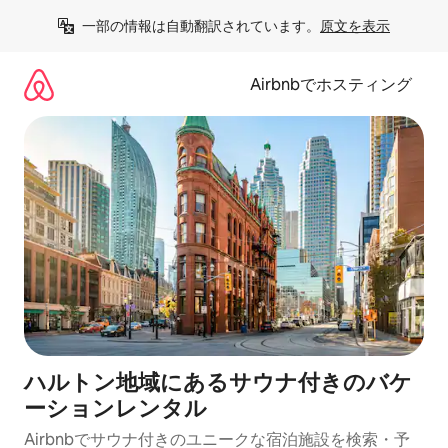
コ
一部の情報は自動翻訳されています。
原文を表示
ン
テ
ン
Airbnbでホスティング
ツ
に
ス
キ
ッ
プ
ハルトン地域にあるサウナ付きのバケ
ーションレンタル
Airbnbでサウナ付きのユニークな宿泊施設を検索・予