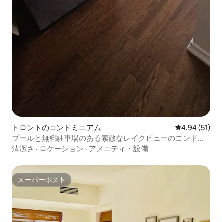
トロントのコンドミニアム
レビュー51件
4.94 (51)
プールと無料駐車場のある素敵なレイクビューのコンドミ
ニアム
清潔さ
·
ロケーション
·
アメニティ・設備
スーパーホスト
スーパーホスト