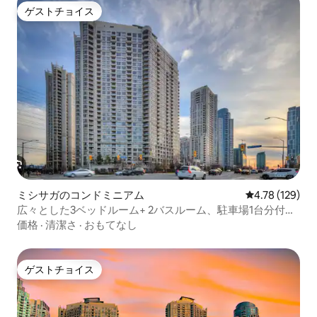
ゲストチョイス
ゲストチョイス
ミシサガのコンドミニアム
レビュー129件
4.78 (129)
広々とした3ベッドルーム+ 2バスルーム、駐車場1台分付
き！素晴らしい景色！
価格
·
清潔さ
·
おもてなし
ゲストチョイス
ゲストチョイス