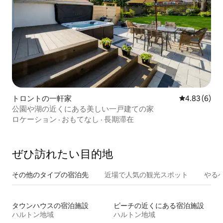
トロントの一軒家
レビュー6件
4.83 (6)
公園や湖の近くにある美しい一戸建ての家
ロケーション
·
おもてなし
·
長期滞在
ぜひ訪⁠れ⁠た⁠い目⁠的⁠地
その他のタ⁠イ⁠プ⁠の宿⁠泊⁠先
近場で人気の観光スポット
やる
タウンハウスの宿泊施設
ビーチの近くにある宿泊施設
ハルトン地域
ハルトン地域