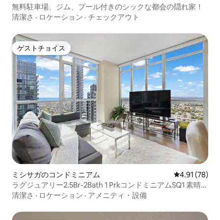
無料駐車場、ジム、プール付きのシックな都会の隠れ家！
清潔さ
·
ロケーション
·
チェックアウト
ゲストチョイス
ゲストチョイス
ミシサガのコンドミニアム
レビュー78件
4.91 (78)
ラグジュアリー2.5Br-2Bath 1 PrkコンドミニアムSQ1 素晴ら
しい眺め
清潔さ
·
ロケーション
·
アメニティ・設備