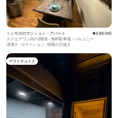
ミシサガのマンション・アパート
レビュー49件
4.88 (49)
スクエアワン内の2寝室 - 無料駐車場 - バルコニー
清潔さ
·
ロケーション
·
情報の正確さ
ゲストチョイス
ゲストチョイス