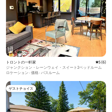
トロントの一軒家
レビュー
5 (6)
ジャンクション・レーンウェイ・スイート2ベッドルーム
ロケーション
·
価格
·
バスルーム
ゲストチョイス
ゲストチョイス