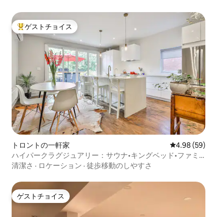
ゲストチョイス
大好評のゲストチョイスです。
トロントの一軒家
レビュー59件
4.98 (59)
ハイパークラグジュアリー：サウナ•キングベッド•ファミ
リー向け
清潔さ
·
ロケーション
·
徒歩移動のしやすさ
ゲストチョイス
ゲストチョイス