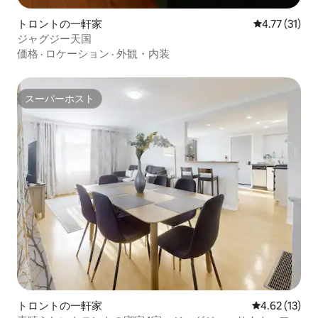
トロントの一軒家
レビュー31件
4.77 (31)
ジャグジー天国
価格
·
ロケーション
·
外観・内装
スーパーホスト
スーパーホスト
トロントの一軒家
レビュー13件
4.62 (13)