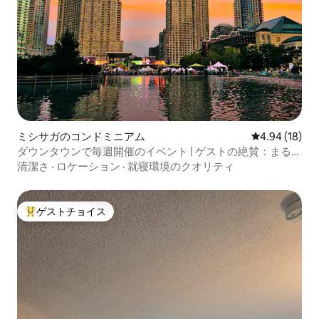
ミシサガのコンドミニアム
レビュー18件
4.94 (18)
ダウンタウンで毎週開催のイベント | ゲストの絶賛：まるで
自分の家のよう
清潔さ
·
ロケーション
·
就寝環境のクオリティ
ゲストチョイス
大好評のゲストチョイスです。