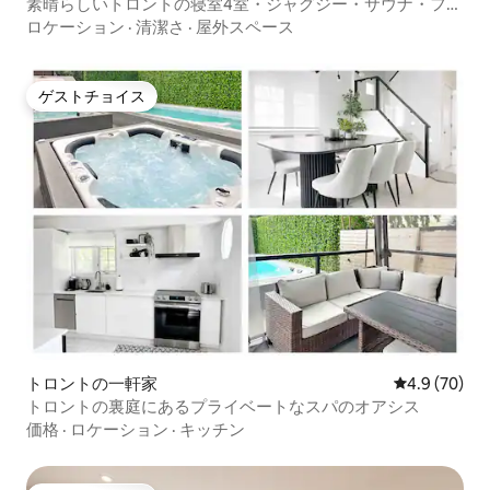
素晴らしいトロントの寝室4室・ジャグジー・サウナ・フー
ズボール
ロケーション
·
清潔さ
·
屋外スペース
ゲストチョイス
ゲストチョイス
トロントの一軒家
レビュー70
4.9 (70)
トロントの裏庭にあるプライベートなスパのオアシス
価格
·
ロケーション
·
キッチン