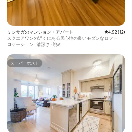
ミシサガのマンション・アパート
レビュー12件
4.92 (12)
スクエアワンの近くにある居心地の良いモダンなロフト
ロケーション
·
清潔さ
·
眺め
スーパーホスト
スーパーホスト