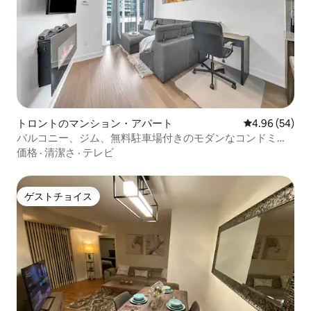
トロントのマンション・アパート
レビュー54件
4.96 (54)
バルコニー、ジム、無料駐車場付きのモダンなコンドミニ
アム
価格
·
清潔さ
·
テレビ
ゲストチョイス
ゲストチョイス