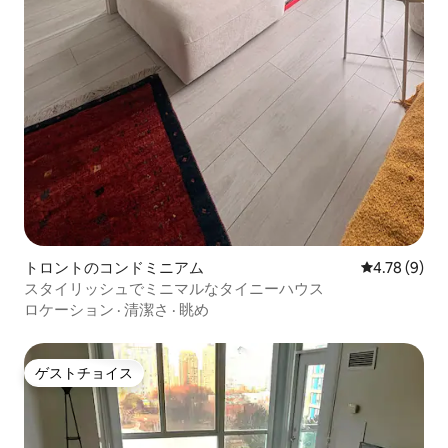
トロントのコンドミニアム
レビュー9件
4.78 (9)
スタイリッシュでミニマルなタイニーハウス
ロケーション
·
清潔さ
·
眺め
ゲストチョイス
ゲストチョイス