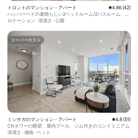
トロントのマンション・アパート
レビュー42件
4.86 (42)
ハンバーベイの素晴らしい2ベッドルーム/2バスルーム、大
きなパティオと駐車場
ロケーション
·
清潔さ
·
公園
スーパーホスト
スーパーホスト
ミシサガのマンション・アパート
レビュー51
4.8 (51)
CNタワーの眺望、屋内プール、ジム付きのコンドミニアム
清潔さ
·
価格
·
ペット