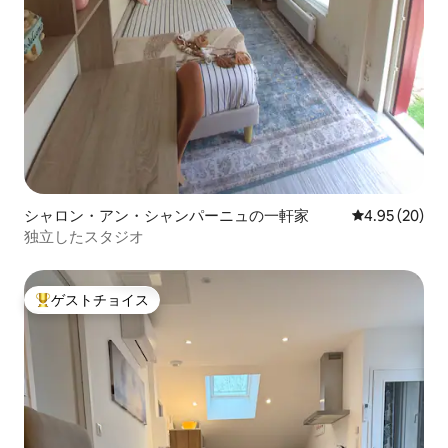
シャロン・アン・シャンパーニュの一軒家
レビュー20件
4.95 (20)
独立したスタジオ
ゲストチョイス
大好評のゲストチョイスです。