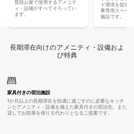
普段お家で使用するアメニテ
ド環境を提供する
ィ・設備がすべてそろってい
事専用スペース
ます。
施設です。
長期滞在向け⁠のア⁠メ⁠ニ⁠テ⁠ィ⁠・設⁠備⁠およ
び特⁠典
家具付き⁠の宿⁠泊⁠施⁠設
1か月以上の長期滞在を快適に過ごすのに必要なキッチ
ンとアメニティ・設備を備えた家具付きの宿泊先。また
貸しでお部屋を借りる代わりとなるご提案です。