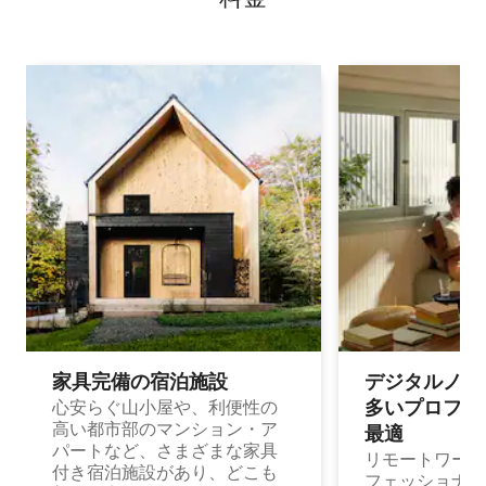
家具完備の宿⁠泊⁠施⁠設
デジタルノマド
多⁠いプ⁠ロ⁠フ⁠ェ⁠
心安らぐ山小屋や、利便性の
高い都市部のマンション・ア
最⁠適
パートなど、さまざまな家具
リモートワーク
付き宿泊施設があり、どこも
フェッショナル