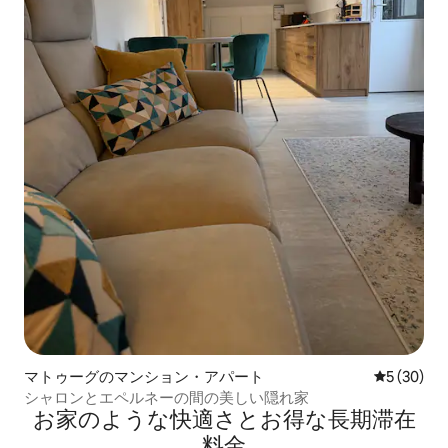
マトゥーグのマンション・アパート
レビュー3
5 (30)
シャロンとエペルネーの間の美しい隠れ家
お家のような快⁠適⁠さ⁠とお⁠得⁠な長⁠期⁠滞⁠在
料⁠金