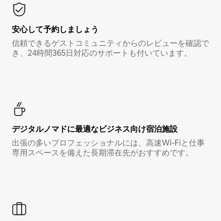
安心して予約しましょう
信頼できるゲストコミュニティからのレビューを確認で
き、24時間365日対応のサポートも付いています。
デジタルノマド⁠に最⁠適⁠なビ⁠ジ⁠ネ⁠ス⁠向⁠け宿⁠泊⁠施⁠設
出張の多いプロフェッショナルには、高速Wi-Fiと仕事
専用スペースを備えた長期滞在先がおすすめです。