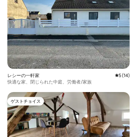
レシーの一軒家
レビュー1
5 (14)
快適な家、閉じられた中庭、労働者/家族
ゲストチョイス
ゲストチョイス