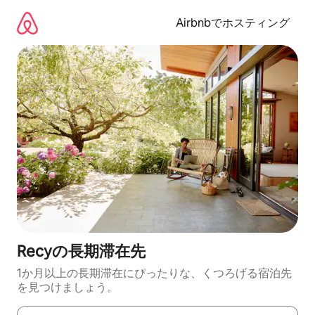
コ
ン
Airbnbでホスティング
テ
ン
ツ
に
ス
キ
ッ
プ
Recyの長期滞在先
1か月以上の長期滞在にぴったりな、くつろげる宿泊先
を見つけましょう。