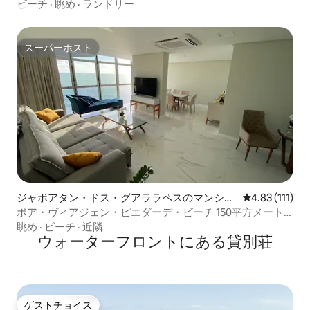
ビーチ
·
眺め
·
ランドリー
スーパーホスト
スーパーホスト
ジャボアタン・ドス・グアララペスのマンショ
レビュー111
4.83 (111)
ン・アパート
ボア・ヴィアジェン・ピエダーデ・ビーチ 150平方メート
ル
眺め
·
ビーチ
·
近隣
ウォーターフロントにある貸別荘
ゲストチョイス