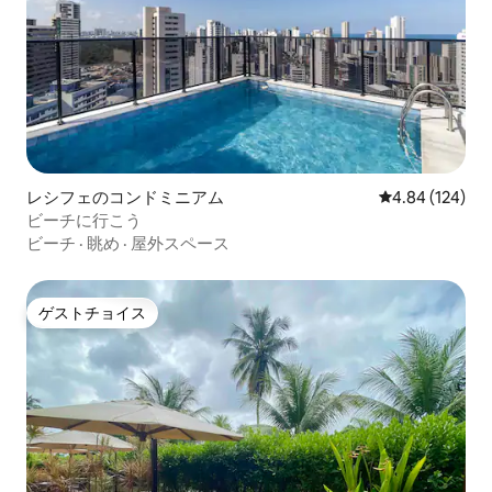
レシフェのコンドミニアム
レビュー124件
4.84 (124)
ビーチに行こう
ビーチ
·
眺め
·
屋外スペース
ゲストチョイス
ゲストチョイス