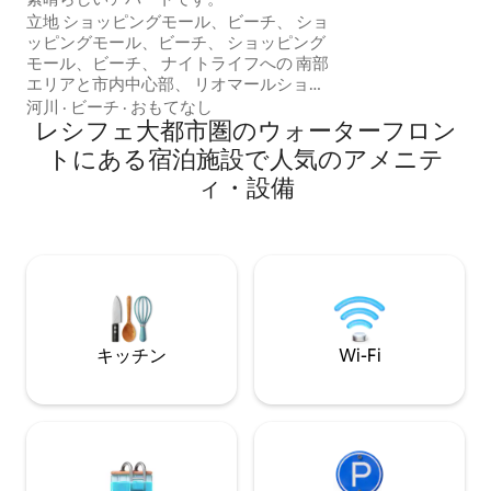
ビーチチェア、寝
立地 ショッピングモール、ビーチ、 ショ
ウォーターが無料
ッピングモール、ビーチ、 ショッピング
ト・デ・ガリーニャ
モール、ビーチ、 ナイトライフへの 南部
ずか12km（約19
エリアと市内中心部、 リオマールショッ
ピングセンターの隣にあり、 リオマール
河川
·
ビーチ
·
おもてなし
ショッピングセンターの隣 ボア・ヴィア
レシフェ大都市圏のウォーターフロン
ジェムビーチ近く、 ボア・ヴィアジェム
トにある宿泊施設で人気のアメニテ
ビーチから100m、リオ・マル・ショッピ
ィ・設備
ングモールから近く、ボア・ヴィアジェ
ムビーチとピナビーチ、レシフェ・アン
ティーゴとオリンダの景色が見えます。
リオ・マルとイラ・ド・レイテの医療施
設、中心部から5分、Via Mangueと
Caldinho do Nenenレストラン、市場、
Av. Agamenon Magalhães、Pina医療施
設、フリーマーケット、レストランの
隣。 TAGによる駐車場 滞在期間中、20レ
キッチン
Wi-Fi
アル