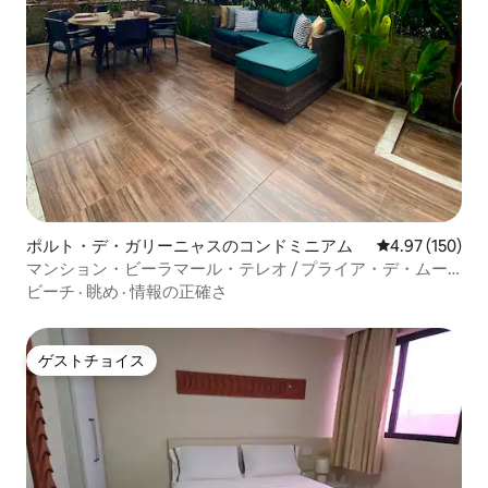
ポルト・デ・ガリーニャスのコンドミニアム
レビュー150件
4.97 (150)
マンション・ビーラマール・テレオ / プライア・デ・ムー
ロ・アルト
ビーチ
·
眺め
·
情報の正確さ
ゲストチョイス
ゲストチョイス