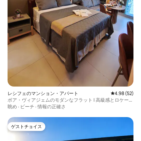
レシフェのマンション・アパート
レビュー52件
4.98 (52)
ボア・ヴィアジェムのモダンなフラット I 高級感とロケーシ
ョン
眺め
·
ビーチ
·
情報の正確さ
ゲストチョイス
ゲストチョイス