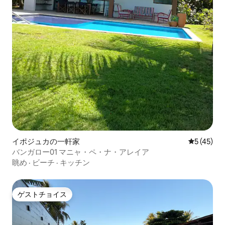
イポジュカの一軒家
レビュー4
5 (45)
バンガロー01 マニャ・ペ・ナ・アレイア
眺め
·
ビーチ
·
キッチン
ゲストチョイス
ゲストチョイス