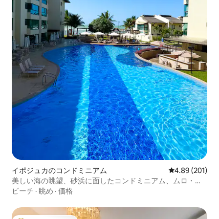
イポジュカのコンドミニアム
レビュー201件
4.89 (201)
美しい海の眺望、砂浜に面したコンドミニアム、ムロ・ア
ルト
ビーチ
·
眺め
·
価格