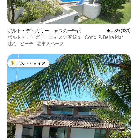
ポルト・デ・ガリーニャスの一軒家
レビュー133件
4.89 (133)
ポルト・デ・ガリーニャスの家12 p、Cond. P. Beira Mar
眺め
·
ビーチ
·
駐車スペース
ゲストチョイス
大好評のゲストチョイスです。