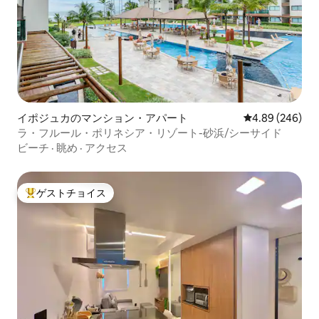
イポジュカのマンション・アパート
レビュー246件
4.89 (246)
ラ・フルール・ポリネシア・リゾート-砂浜/シーサイド
ビーチ
·
眺め
·
アクセス
ゲストチョイス
大好評のゲストチョイスです。