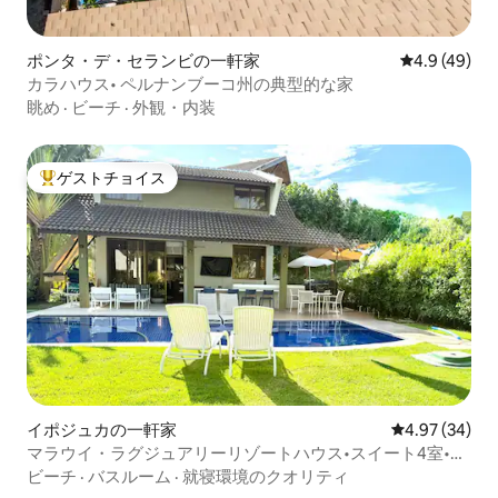
ポンタ・デ・セランビの一軒家
レビュー49
4.9 (49)
カラハウス• ペルナンブーコ州の典型的な家
眺め
·
ビーチ
·
外観・内装
ゲストチョイス
大好評のゲストチョイスです。
イポジュカの一軒家
レビュー34件
4.97 (34)
マラウイ・ラグジュアリーリゾートハウス•スイート4室•グ
ルメバルコニー
ビーチ
·
バスルーム
·
就寝環境のクオリティ