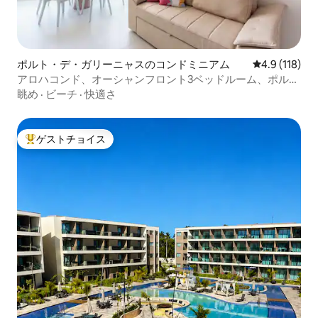
ポルト・デ・ガリーニャスのコンドミニアム
レビュー118
4.9 (118)
アロハコンド、オーシャンフロント3ベッドルーム、ポルト
ガリーニャス
眺め
·
ビーチ
·
快適さ
ゲストチョイス
大好評のゲストチョイスです。