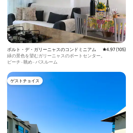
ポルト・デ・ガリーニャスのコンドミニアム
レビュー105件
4.97 (105)
緑の景色を望むガリーニャスのポートセンター。
ビーチ
·
眺め
·
バスルーム
ゲストチョイス
ゲストチョイス