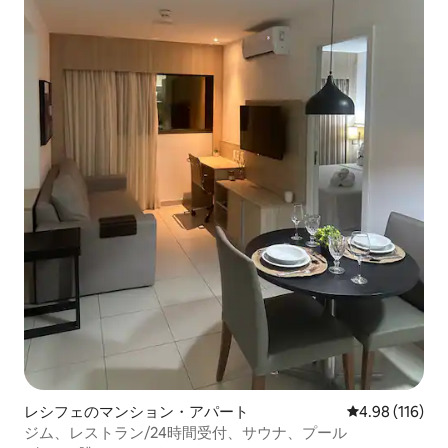
レシフェのマンション・アパート
レビュー116件
4.98 (116)
ジム、レストラン/24時間受付、サウナ、プール