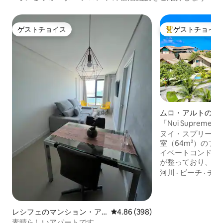
ゲストチョイス
ゲストチョイス
ゲストチョイス
大好評のゲストチ
ムロ・アルトのマ
ン・アパート
「Nui Supreme
ムーロアルト
ヌイ・スプリーム・
室（64m²）のフ
イベートコンドミ
が整っており、家
れています。ここ
河川
·
ビーチ
·
チェ
ロ・アルトビーチ
面した場所にあり
お過ごしいただけ
は、この地域で最
レシフェのマンション・ア
レビュー398件、5つ星中4.86
4.86 (398)
験をお楽しみいた
パート
素晴らしいアパートです。