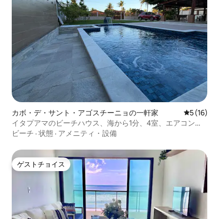
カボ・デ・サント・アゴスチーニョの一軒家
レビュー1
5 (16)
イタプアマのビーチハウス、海から1分、4室、エアコン完
備
ビーチ
·
状態
·
アメニティ・設備
ゲストチョイス
ゲストチョイス