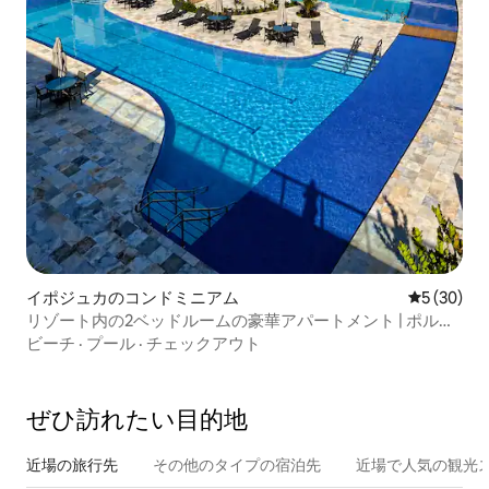
イポジュカのコンドミニアム
レビュー3
5 (30)
リゾート内の2ベッドルームの豪華アパートメント | ポル
ト・デ・ガリーニャス
ビーチ
·
プール
·
チェックアウト
ぜひ訪⁠れ⁠た⁠い目⁠的⁠地
近場の旅行先
その他のタ⁠イ⁠プ⁠の宿⁠泊⁠先
近場で人気の観光