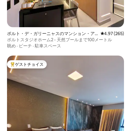
ポルト・デ・ガリーニャスのマンション・ア
レビュー265件
4.97 (265)
パート
ポルトスタジオホーム2 - 天然プールまで100メートル
眺め
·
ビーチ
·
駐車スペース
ゲストチョイス
大好評のゲストチョイスです。