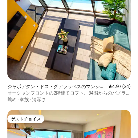
ジャボアタン・ドス・グアララペスのマンショ
レビュー34件
4.97 (34)
ン・アパート
オーシャンフロントの2階建てロフト、34階からのパノラマ
ビューとプール
眺め
·
家族
·
清潔さ
ゲストチョイス
ゲストチョイス