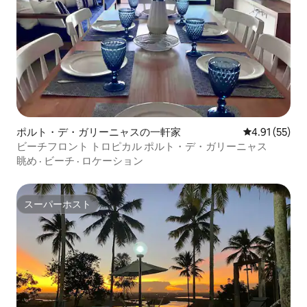
ポルト・デ・ガリーニャスの一軒家
レビュー55件
4.91 (55)
ビーチフロント トロピカル ポルト・デ・ガリーニャス
眺め
·
ビーチ
·
ロケーション
スーパーホスト
スーパーホスト