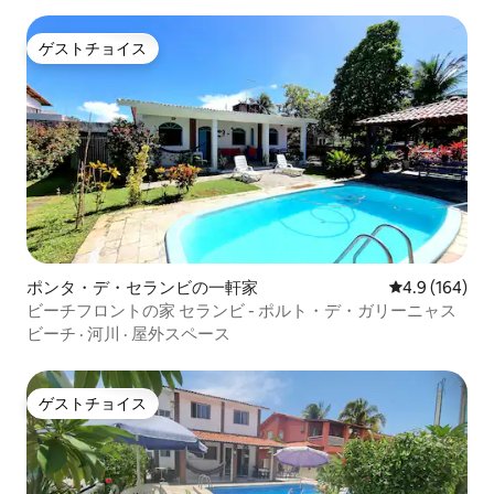
ゲストチョイス
ゲストチョイス
ポンタ・デ・セランビの一軒家
レビュー164
4.9 (164)
ビーチフロントの家 セランビ - ポルト・デ・ガリーニャス
ビーチ
·
河川
·
屋外スペース
ゲストチョイス
ゲストチョイス