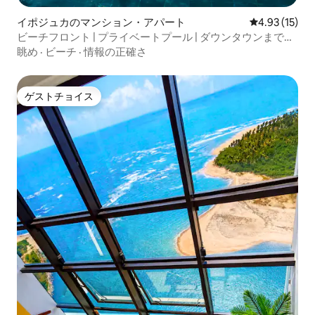
イポジュカのマンション・アパート
レビュー15件
4.93 (15)
ビーチフロント | プライベートプール | ダウンタウンまで徒
歩7分
眺め
·
ビーチ
·
情報の正確さ
ゲストチョイス
ゲストチョイス