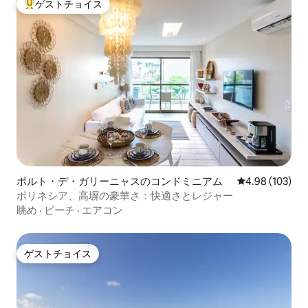
ゲストチョイス
大好評のゲストチョイスです。
ポルト・デ・ガリーニャスのコンドミニアム
レビュー103件
4.98 (103)
ポリネシア、高塀の豪華さ：快適さとレジャー
眺め
·
ビーチ
·
エアコン
ゲストチョイス
ゲストチョイス