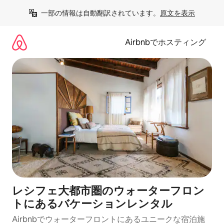
コ
一部の情報は自動翻訳されています。
原文を表示
ン
テ
ン
Airbnbでホスティング
ツ
に
ス
キ
ッ
プ
レシフェ大都市圏のウォーターフロン
トにあるバケーションレンタル
Airbnbでウォーターフロントにあるユニークな宿泊施