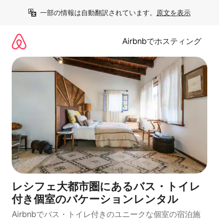
コ
一部の情報は自動翻訳されています。
原文を表示
ン
テ
ン
Airbnbでホスティング
ツ
に
ス
キ
ッ
プ
レシフェ大都市圏にあるバス・トイレ
付き個室のバケーションレンタル
Airbnbでバス・トイレ付きのユニークな個室の宿泊施