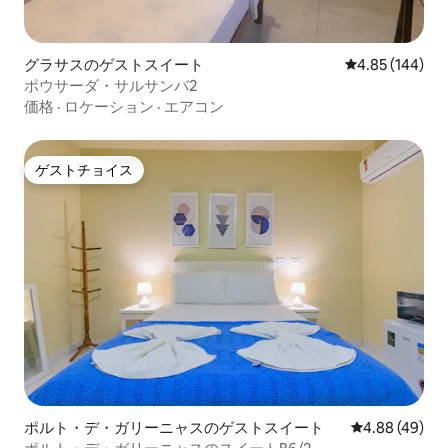
グラサスのゲストスイート
レビュー144件
4.85 (144)
ポウサーダ・サルサンバ2
価格
·
ロケーション
·
エアコン
ゲストチョイス
ゲストチョイス
ポルト・デ・ガリーニャスのゲストスイート
レビュー49件
4.88 (49)