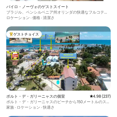
バイロ・ノーヴォのゲストスイート
ブラジル、ペンシルベニア州オリンダの快適なフルコテー
ジ
ロケーション
·
価格
·
清潔さ
ゲストチョイス
大好評のゲストチョイスです。
ポルト・デ・ガリーニャスの個室
レビュー237件
4.98 (237)
ポルト・デ・ガリーニャスのビーチから150メートルのスイ
ート
家族
·
ロケーション
·
快適さ