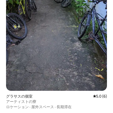
グラサスの個室
レビュー6
5.0 (6)
アーティストの寮
ロケーション
·
屋外スペース
·
長期滞在