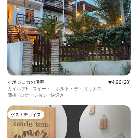
イポジュカの個室
レビュー28件
4.96 (28)
カイルア6 - スイート、ポルト・デ・ガリナス。
価格
·
ロケーション
·
快適さ
ゲストチョイス
ゲストチョイス