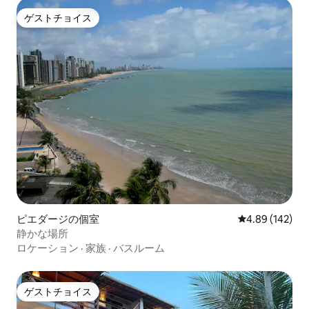
ゲストチョイス
ゲストチョイス
ピエダージの個室
レビュー142件
4.89 (142)
静かな場所
ロケーション
·
家族
·
バスルーム
ゲストチョイス
ゲストチョイス