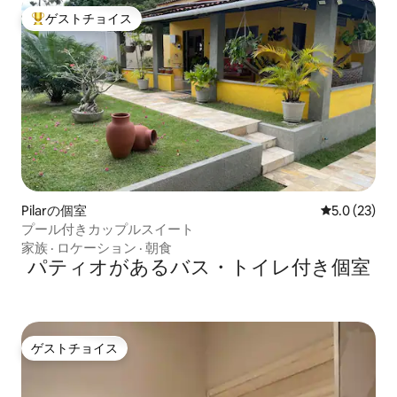
ゲストチョイス
大好評のゲストチョイスです。
Pilarの個室
レビュー23
5.0 (23)
プール付きカップルスイート
家族
·
ロケーション
·
朝食
パティオがあるバス・トイレ付き個室
ゲストチョイス
ゲストチョイス