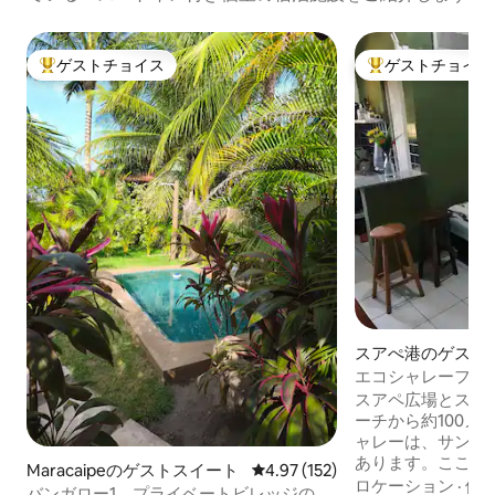
ゲストチョイス
ゲストチョイス
大好評のゲストチョイスです。
大好評のゲストチ
スアぺ港のゲスト
エコシャレーフラ
sitio_santanzim_
スアペ広場とスア
ーチから約100メ
ャレーは、サンタ
あります。ここは
Maracaipeのゲストスイート
レビュー152件、5つ星中4.97
4.97 (152)
林の一部で、ナザ
ロケーション
·
価
バンガロー1 プライベートビレッジのプ