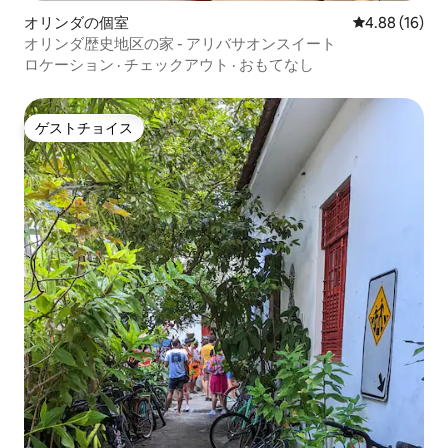
オリンダの個室
レビュー16件
4.88 (16)
オリンダ歴史地区の家 - アリバサオンスイート
ロケーション
·
チェックアウト
·
おもてなし
ゲストチョイス
ゲストチョイス