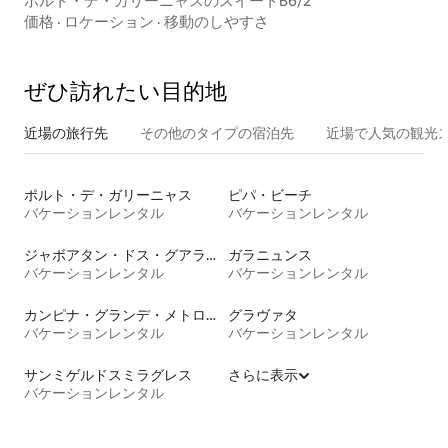
ポルト・デ・ガリーニャスのスイートB6/2
価格
·
ロケーション
·
移動のしやすさ
ぜひ訪⁠れ⁠た⁠い目⁠的⁠地
近場の旅行先
その他のタ⁠イ⁠プ⁠の宿⁠泊⁠先
近場で人気の観光
ポルト・デ・ガリーニャス
ピパ・ビーチ
バケーションレンタル
バケーションレンタル
ジャボアタン・ドス・グアララペス
ガラニュンス
バケーションレンタル
バケーションレンタル
カンピナ・グランデ・メトロポリタンリージョン
グラヴァタ
バケーションレンタル
バケーションレンタル
サンミゲルドスミラグレス
さらに表示
バケーションレンタル