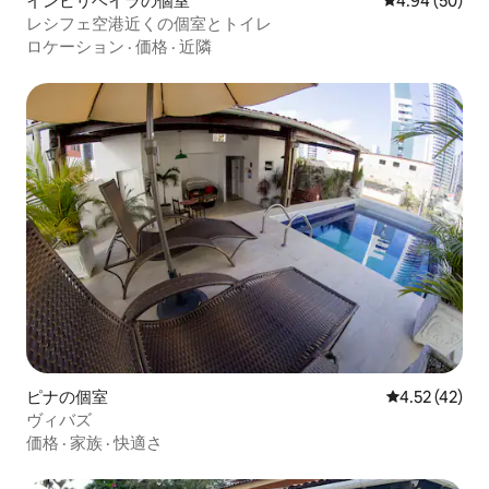
インビリベイラの個室
レビュー50件
4.94 (50)
レシフェ空港近くの個室とトイレ
ロケーション
·
価格
·
近隣
ピナの個室
レビュー42件
4.52 (42)
ヴィバズ
価格
·
家族
·
快適さ