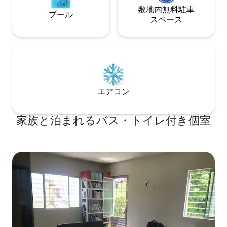
敷地内無料駐⁠車
プール
ス⁠ペ⁠ー⁠ス
エアコン
家族と泊まれるバス・トイレ付き個室