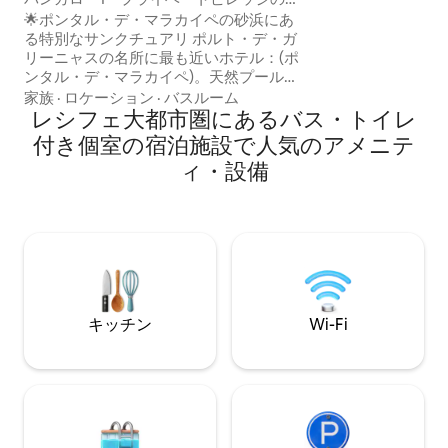
ランダ公園の境界
ールと砂浜に足を踏み入れるだけで至福
🌟ポンタル・デ・マラカイペの砂浜にあ
ザレ市は、数百年
の時を
る特別なサンクチュアリ ポルト・デ・ガ
などがある重要な
リーニャスの名所に最も近いホテル：(ポ
す。この素晴らし
ンタル・デ・マラカイペ)。天然プール、
バーでのネグレッ
川と海の合流、有名なポンタルの夕日。
家族
·
ロケーション
·
バスルーム
みください！ ゲ
バンガロー1とバンガロー2 – それぞれ完
レシフェ大都市圏にあるバス・トイレ
適なスペース、専
全に専用： • プライベートプール • プライ
付き個室の宿泊施設で人気のアメニテ
キッチン、トイレ
ベートテラス • 専用のフルキッチン 完全
ィ・設備
なプライバシー。遠くにある場所のみが
共有エリアです（キオスク/展望台、フィ
ットネス）。 手つかずの自然と地元の家
族による歴史。快適さ+プライバシー
キッチン
Wi-Fi