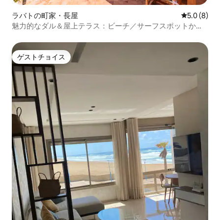
ラバトの町家・長屋
レビュー8
5.0 (8)
魅力的なダル＆屋上テラス：ビーチ／サーフスポットから5
分
ゲストチョイス
ゲストチョイス