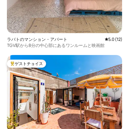
ラバトのマンション・アパート
レビュー12
5.0 (12)
TGV駅から8分の中心部にあるワンルームと映画館
ゲストチョイス
大好評のゲストチョイスです。