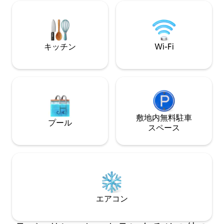
立地： ラバト中
エアコン、高速WI - FI、Netflix、コーヒ
塔、王陵、カフェ
ー、そして文字通りラバトで最高の夕焼
わずか数歩の距離
けビュー 今すぐご予約ください。我が家
のような心地よさをお届けするために、
すべての条件を設定しました！
キッチン
Wi-Fi
敷地内無料駐⁠車
プール
ス⁠ペ⁠ー⁠ス
エアコン