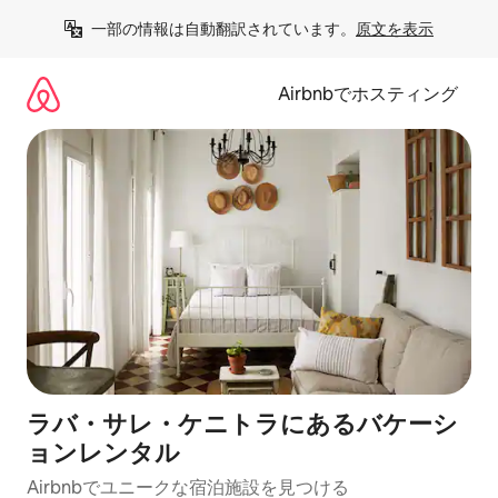
コ
一部の情報は自動翻訳されています。
原文を表示
ン
テ
ン
Airbnbでホスティング
ツ
に
ス
キ
ッ
プ
ラバ・サレ・ケニトラにあるバケーシ
ョンレンタル
Airbnbでユニークな宿泊施設を見つける