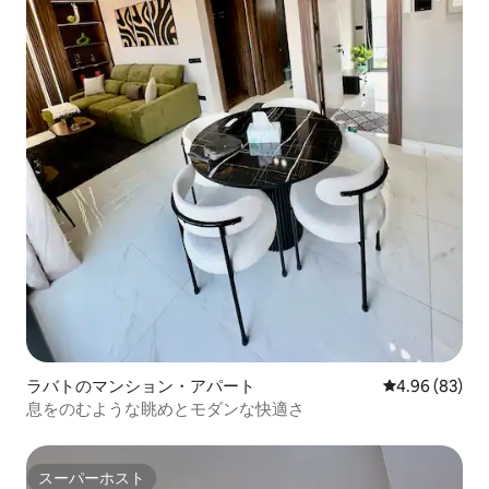
ラバトのマンション・アパート
レビュー83件
4.96 (83)
息をのむような眺めとモダンな快適さ
スーパーホスト
スーパーホスト