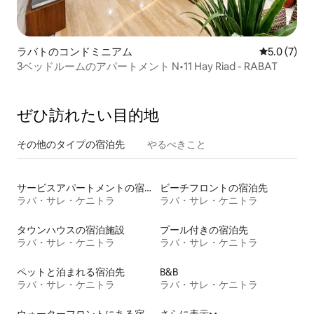
ラバトのコンドミニアム
レビュー7
5.0 (7)
3ベッドルームのアパートメント N•11 Hay Riad - RABAT
ぜひ訪⁠れ⁠た⁠い目⁠的⁠地
その他のタ⁠イ⁠プ⁠の宿⁠泊⁠先
やるべきこと
サービスアパートメントの宿泊施設
ビーチフロントの宿泊先
ラバ・サレ・ケニトラ
ラバ・サレ・ケニトラ
タウンハウスの宿泊施設
プール付きの宿泊先
ラバ・サレ・ケニトラ
ラバ・サレ・ケニトラ
ペットと泊まれる宿泊先
B&B
ラバ・サレ・ケニトラ
ラバ・サレ・ケニトラ
ウォーターフロントにある宿泊施設
さらに表示