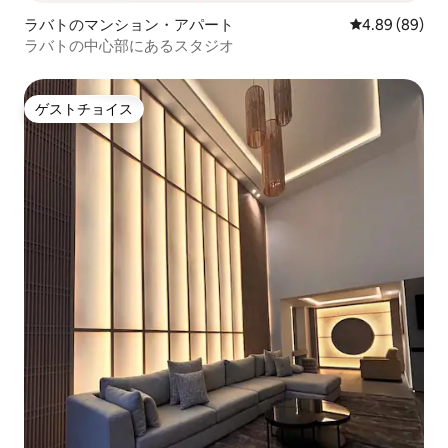
ラバトのマンション・アパート
レビュー89件
4.89 (89)
ラバトの中心部にあるスタジオ
ゲストチョイス
ゲストチョイス