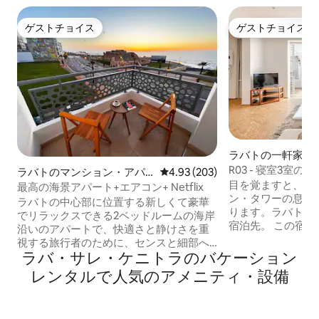
ゲストチョイス
ゲストチョイス
ゲストチョイス
ゲストチョイス
ラバトの一軒家
R03 - 寝室3室
ラバトのマンション・アパ
レビュー203件、5つ星中4.93
4.93 (203)
の良い宿泊先｜ハ
目を覚ますと、窓
ート
最高の海景アパート+エアコン+ Netflix
ン・タワーの息を
ラバトの中心部に位置する新しくて豪華
ります。ラバトの
でリラックスできる2ベッドルームの海岸
宿泊先。 この宿泊施設が気に入っていた
沿いのアパートで、快適さと静けさを重
だける理由： • 
視する旅行者のために、センスと細部へ
3室の広々とした
ラバ・サレ・ケニトラのバケーション
のこだわりを持って装飾されており、素
プに最適 • 明る
晴らしい海の眺めが楽しめます。 都市の
レンタルで人気のアメニティ・設備
でリラックス • 
ほとんどのアトラクション、レストラ
朝のコーヒーや静か
ン、ショップまで徒歩圏内です。 設備の
サン塔を直接望む素晴
整ったアパート、メインベッドルームに