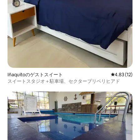
Iñaquitoのゲストスイート
レビュー12件
4.83 (12)
スイートスタジオ＋駐車場、セクタープリベリヒアド