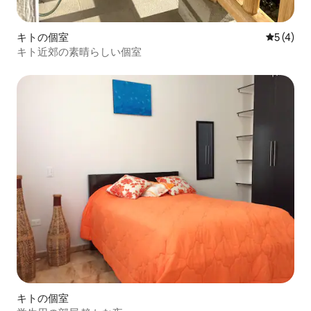
キトの個室
レビュー
5 (4)
キト近郊の素晴らしい個室
キトの個室