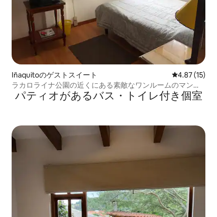
Iñaquitoのゲストスイート
レビュー15件
4.87 (15)
ラカロライナ公園の近くにある素敵なワンルームのマンシ
パティオがあるバス・トイレ付き個室
ョン・アパート。