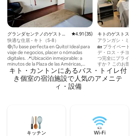
グランダセンテノのゲストス
レビュー35件、5つ星中4.91
4.91 (35)
キトのゲストスイ
イート
快適な住居 - キト（S-8）
アランガシ・ミニ
谷 キト
🔴¡Tu base perfecta en Quito! Ideal para
🏡 プライベート
viaje de negocios, placer o nómadas
デ・ロス・チヨス 
digitales. 📍Ubicación inmejorable: a
つ完全にプライベ
minutos de la Plaza de las Américas,
すか？ このお部
キト・カントンにあるバス・トイレ付
centro financiero y Metro. Conoce otras
最適です： 💻 リ
opciones en la misma propiedad:
短期滞在。 ✨ カ
き個室の宿泊施設で人気のアメニテ
www.airbnb.com.ec/p/quitosuiteshome
💰 長期滞在向けの特別割
ィ・設備
玄関 ✔ 安全なエリア ✔ 高速インタ
ト ✔ リモコン式の
泉プールのあるリ
スが良好、クルス
ミデへのハイキング
年営業。
キッチン
Wi-Fi