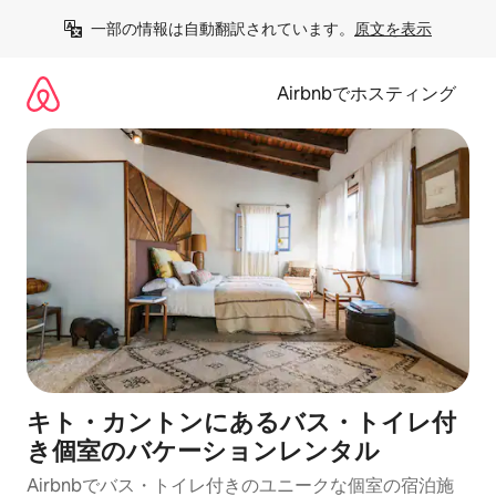
コ
一部の情報は自動翻訳されています。
原文を表示
ン
テ
ン
Airbnbでホスティング
ツ
に
ス
キ
ッ
プ
キト・カントンにあるバス・トイレ付
き個室のバケーションレンタル
Airbnbでバス・トイレ付きのユニークな個室の宿泊施