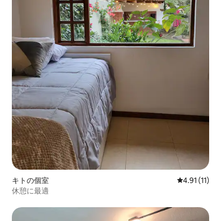
キトの個室
レビュー11件
4.91 (11)
休憩に最適