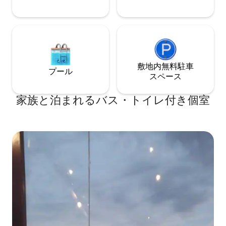
敷地内無料駐⁠車
プール
ス⁠ペ⁠ー⁠ス
家族と泊まれるバス・トイレ付き個室