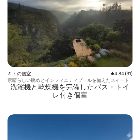
キトの個室
レビュー31件
4.84 (31)
素晴らしい眺めとインフィニティプールを備えたスイート
洗濯機と乾燥機を完備したバス・トイ
レ付き個室