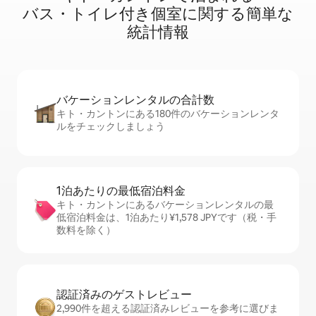
バ⁠ス⁠・⁠ト⁠イ⁠レ⁠付⁠き個⁠室⁠に関⁠す⁠る簡⁠単⁠な
統⁠計⁠情⁠報
バケーションレ⁠ン⁠タ⁠ル⁠の合⁠計⁠数
キト・カントンにある180件のバケーションレンタ
ルをチェックしましょう
1泊あたりの最⁠低⁠宿⁠泊⁠料⁠金
キト・カントンにあるバケーションレンタルの最
低宿泊料金は、1泊あたり¥1,578 JPYです（税・手
数料を除く）
認証済みのゲ⁠ス⁠ト⁠レ⁠ビ⁠ュ⁠ー
2,990件を超える認証済みレビューを参考に選びま