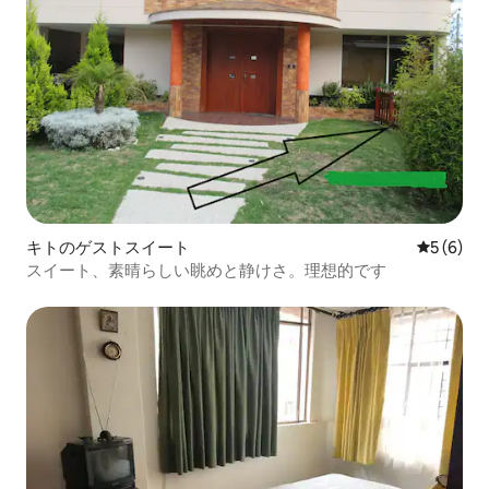
キトのゲストスイート
レビュー
5 (6)
スイート、素晴らしい眺めと静けさ。理想的です