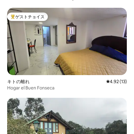
ゲストチョイス
大好評のゲストチョイスです。
キトの離れ
レビュー13件
4.92 (13)
Hogar el Buen Fonseca