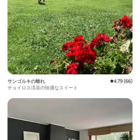
サンゴルキの離れ
レビュー66件
4.79 (66)
チョイロス渓谷の快適なスイート