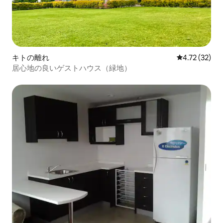
キトの離れ
レビュー32件
4.72 (32)
居心地の良いゲストハウス（緑地）