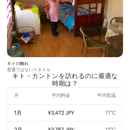
キトの離れ
普通ではないスタイル
キト・カントンを訪⁠れ⁠るの⁠に最⁠適⁠な
時⁠期⁠は⁠？
月
平均料金
平均気温
1月
¥3,472 JPY
11°C
2月
¥3,787 JPY
11°C