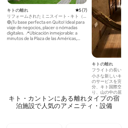
キトの離れ
レビュー7件、5つ星中5つ
5 (7)
リフォームされたミニスイート - キト（S-
2）
🔴¡Tu base perfecta en Quito! Ideal para
viaje de negocios, placer o nómadas
digitales. 📍Ubicación inmejorable: a
minutos de la Plaza de las Américas,
centro financiero y Metro.
🅿️ESTACIONAMIENTO GRATUITO PARA
AUTOS MEDIANOS, SUJETO A
DISPONIBILIDAD. Debes consultarnos
キトの離れ
disponibilidad ANTES de reservar.
フライトの長い乗
Conoce otras opciones en la misma
旅ですか？
小さな新しいキャビ
propiedad:
のサービスを完備。
www.airbnb.com.ec/p/quitosuiteshome
分、キト国際空港
り、山の中の居心
キト・カントンにある離れタイプの宿
の中でリラックス
ができます。 こ
泊施設で人気のアメニティ・設備
ストが住む小さな
の中にあり、野生
の中や田舎にあり
のサービスに近い