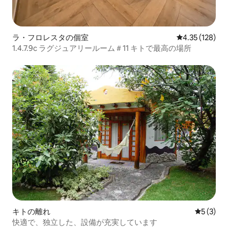
ラ・フロレスタの個室
レビュー128件
4.35 (128)
1.4.7.9c ラグジュアリールーム＃11 キトで最高の場所
キトの離れ
レビュー
5 (3)
快適で、独立した、設備が充実しています