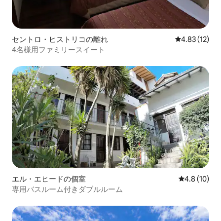
セントロ・ヒストリコの離れ
レビュー12件
4.83 (12)
4名様用ファミリースイート
エル・エヒードの個室
レビュー10
4.8 (10)
専用バスルーム付きダブルルーム