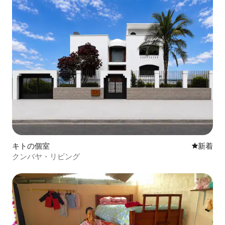
キトの個室
新しい宿
新着
クンバヤ・リビング