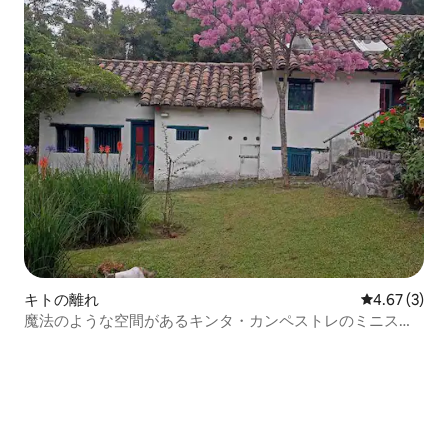
キトの離れ
レビュー3件
4.67 (3)
魔法のような空間があるキンタ・カンペストレのミニスイ
ート