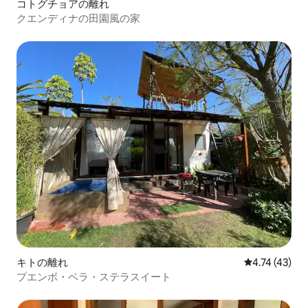
コトグチョアの離れ
クエンディナの田園風の家
キトの離れ
レビュー43件
4.74 (43)
プエンボ・ベラ・ステラスイート