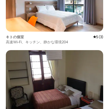
キトの個室
レビュー
5 (3)
高速Wi-Fi、キッチン、静かな環境204