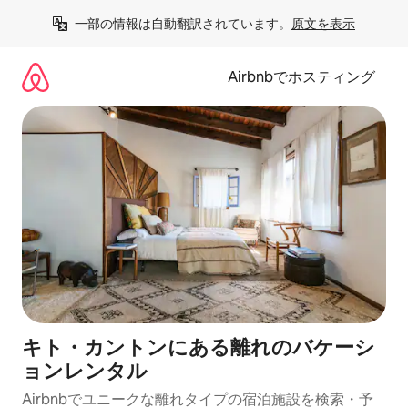
コ
一部の情報は自動翻訳されています。
原文を表示
ン
テ
ン
Airbnbでホスティング
ツ
に
ス
キ
ッ
プ
キト・カントンにある離れのバケーシ
ョンレンタル
Airbnbでユニークな離れタイプの宿泊施設を検索・予