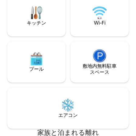
乗り継ぎ時間をリ
しみたい方に！快
ャビンです
キッチン
Wi-Fi
敷地内無料駐⁠車
プール
ス⁠ペ⁠ー⁠ス
エアコン
家族と泊まれる離れ