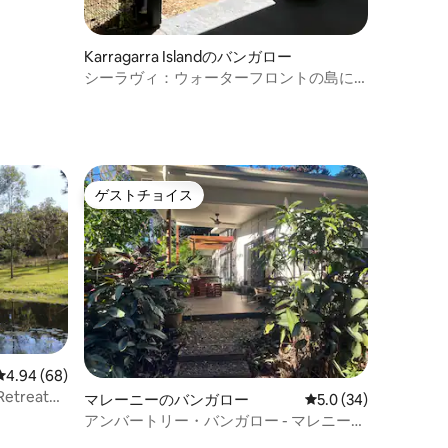
Karragarra Islandのバンガロー
シーラヴィ：ウォーターフロントの島に
あるバンガロー
ゲストチョイス
ゲストチョイス
レビュー68件、5つ星中4.94つ星の平均評価
4.94 (68)
treat
マレーニーのバンガロー
レビュー34件、5つ星
5.0 (34)
アンバートリー・バンガロー - マレニー・
リトリート