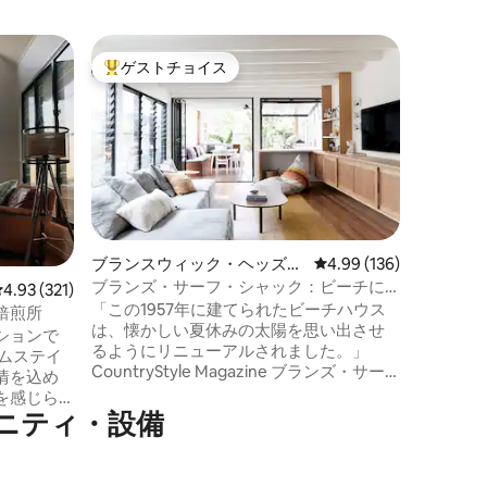
バーレイ
ゲストチョイス
ゲス
大好評のゲストチョイスです。
大好評
ンガロー
バーリー
のトロピ
バリ島に
自足した
住宅。 
するため
す。 静
にあり、
ニーから
す。 西
ブランスウィック・ヘッズの
レビュー136件、5つ星
4.99 (136)
美しいバ
バンガロー
ブランズ・サーフ・シャック：ビーチに
レビュー321件、5つ星中4.93つ星の平均評価
4.93 (321)
サーフポ
近い隠れ家
「この1957年に建てられたビーチハウス
トラン、
焙煎所
は、懐かしい夏休みの太陽を思い出させ
ィックが
ションで
るようにリニューアルされました。」
のんびり
ムステイ
CountryStyle Magazine ブランズ・サー
情を込め
フ・シャックは、のんびりしたサーファ
を感じら
ーの街ブランズウィック・ヘッズにあ
ニティ・設備
いデッキ
る、夢のような隠れ家です。 この世界で
山の景色
最も美しい場所で過ごした天国のような
ィング・
一日の後、ビーチから戻って屋外バーベ
山の空気