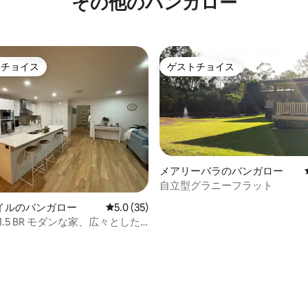
その他のバンガロー
トチョイス
ゲストチョイス
ゲストチョイスです。
ゲストチョイス
メアリーバラのバンガロー
自立型グラニーフラット
イルのバンガロー
レビュー35件、5つ星中5.0つ星の平均評価
5.0 (35)
1.5 BR モダンな家、広々とした
、プール