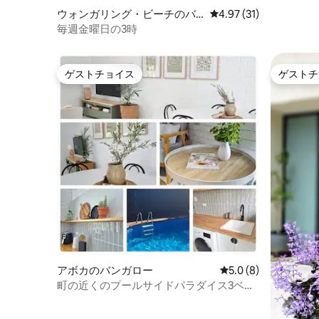
ウォンガリング・ビーチのバ
レビュー31件、5つ星中
4.97 (31)
ンガロー
毎週金曜日の3時
ゲストチョイス
ゲストチ
ゲストチョイス
ゲストチ
アボカのバンガロー
レビュー8件、5つ星
5.0 (8)
町の近くのプールサイドパラダイス3ベッ
ドルームの家キングサイズベッドBBQ