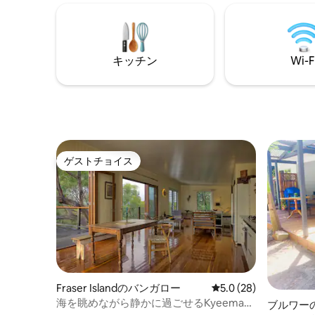
ックスできます。 ネ
みいただけるようウェルカム用品をご用
マシンとポッド。 完
意しております。長期滞在の場合は料金
屋外バス
が割引になります。 車椅子でアクセス可
浴びまし
能、ウォークインシャワー、段差なし
き。ペッ
キッチン
Wi-F
あり。
ゲストチョイス
ゲストチョイス
Fraser Islandのバンガロー
レビュー28件、5つ星
5.0 (28)
海を眺めながら静かに過ごせるKyeemaの
ブルワー