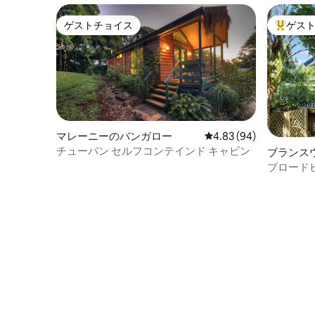
ゲストチョイス
ゲス
ゲストチョイス
大好評の
マレーニーのバンガロー
レビュー94件、5つ星中
4.83 (94)
チューバン セルフコンテインド キャビン
ブランス
バンガロ
ブロード