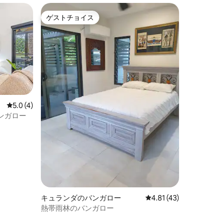
ゲストチョイス
ゲストチョイス
レビュー4件、5つ星中5.0つ星の平均評価
5.0 (4)
ンガロー
キュランダのバンガロー
レビュー43件、5つ星
4.81 (43)
熱帯雨林のバンガロー