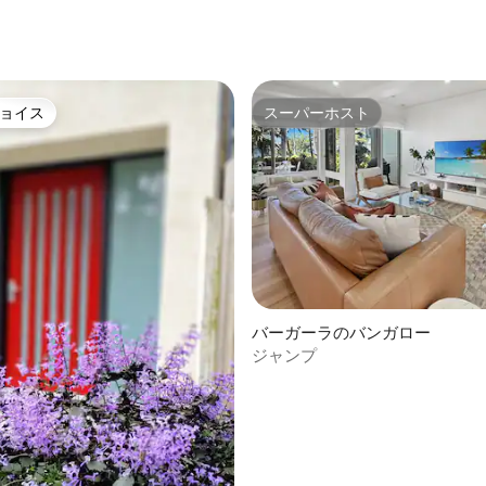
4.97つ星の平均評価
ョイス
スーパーホスト
ョイス
スーパーホスト
バーガーラのバンガロー
ジャンプ
中5.0つ星の平均評価