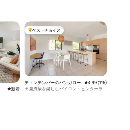
ゲストチョイス
大好評のゲストチョイスです。
ティンテンバーのバンガロー
レビュー116件、5つ星
4.99 (116)
田園風景を楽しむバイロン・ヒンターラ
新しい宿泊先
新着
ンドのプライベート宿泊先