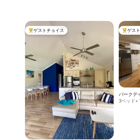
ゲストチョイス
ゲス
大好評のゲストチョイスです。
大好評の
バークデ
3ベッド+ 
オアシス