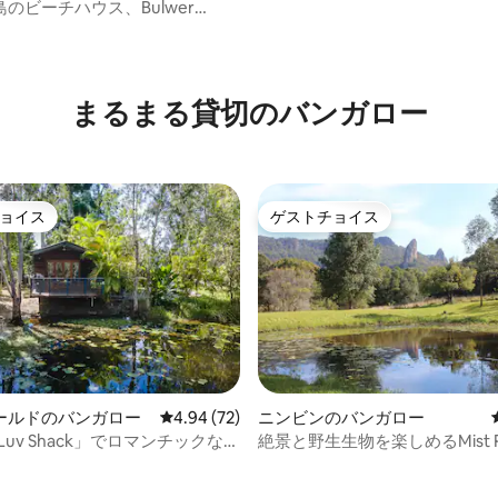
件
のビーチハウス、Bulwer
arge
まるまる貸切のバンガロー
ョイス
ゲストチョイス
ョイス
ゲストチョイス
ールドのバンガロー
レビュー72件、5つ星中4.94つ星の平均評価
4.94 (72)
ニンビンのバンガロー
ld Luv Shack」でロマンチックなプ
絶景と野生生物を楽しめるMist Re
中5.0つ星の平均評価
トスパ体験（ファイヤー）
Nimbin