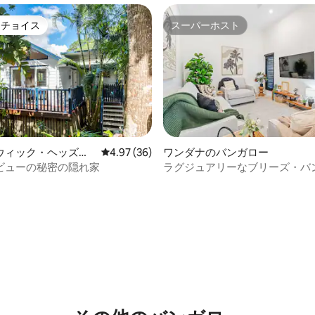
トチョイス
スーパーホスト
ゲストチョイスです。
スーパーホスト
4.83つ星の平均評価
ウィック・ヘッズの
レビュー36件、5つ星中4.97つ星の平均評価
4.97 (36)
ワンダナのバンガロー
ー
ビューの秘密の隠れ家
ラグジュアリーなブリーズ・バ