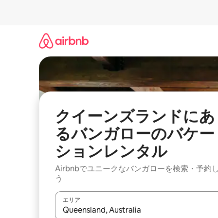
コ
ン
テ
ン
ツ
に
ス
キ
ッ
プ
クイーンズランドにあ
るバンガローのバケー
ションレンタル
Airbnbでユニークなバンガローを検索・予約
う
エリア
検索結果が表示されたら、上下の矢印キーを使っ