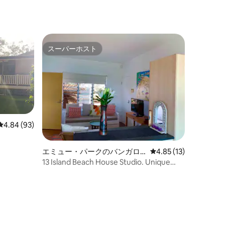
スーパーホスト
スーパーホスト
レビュー93件、5つ星中4.84つ星の平均評価
4.84 (93)
エミュー・パークのバンガロ
レビュー13件、5つ星
4.85 (13)
ー
13 Island Beach House Studio. Unique
Rocky Point