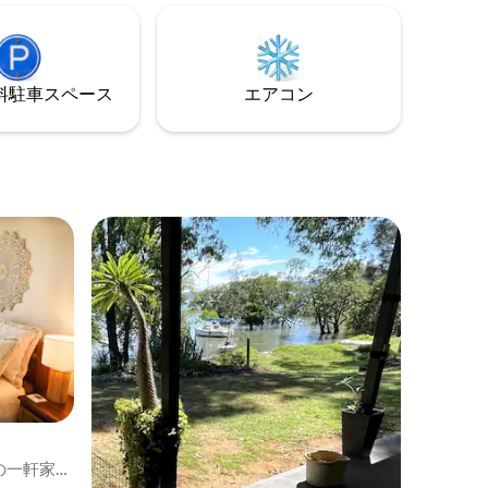
キューとくつろぎの空間に戻り、星空の
場所、ツ
下でシャワーを浴び、リラックスしたリ
会を脱出
ビングスペースで過ごすことを想像して
参加した
みてください。
ン、ビー
⁠車ス⁠ペ⁠ー⁠ス
エアコン
です。
の一軒家2