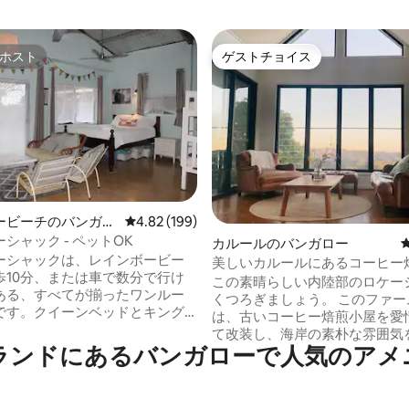
ホスト
ゲストチョイス
ホスト
ゲストチョイス
中4.77つ星の平均評価
ービーチのバンガロ
レビュー199件、5つ星中4.82つ星の平均評価
4.82 (199)
シャック - ペットOK
カルールのバンガロー
ーシャックは、レインボービー
美しいカルールにあるコーヒー
歩10分、または車で数分で行け
この素晴らしい内陸部のロケー
ある、すべてが揃ったワンルー
くつろぎましょう。 このファー
です。クイーンベッドとキング
は、古いコーヒー焙煎小屋を愛
の二段ベッド、ラウンジ、テレ
て改装し、海岸の素朴な雰囲気
Fiなし（デトックスのチャン
ランドにあるバンガローで人気のアメ
れるように建てられました。 広
くさんのゲームがあり、4人家族
と周囲のコーヒー農園から海と
みいただけます。 屋内と屋
をお楽しみください。 ローステ
チンがあり、屋外エリアでリラ
シェッドは、野生動物と新鮮な