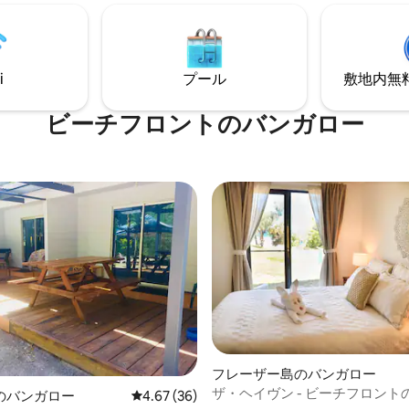
スプレッソコーヒー
に囲まれた地元の人だけが行く
全にプライベートな
イード・バレーにあります。 都
ルームで星空の下でシャワーを
したい方や、結婚式のお祝いに
ょう。トイレのアメニティ付
い方、地元の蒸留所、レストラ
トOK、ボートを駐めるスペース
i
プール
敷地内無料駐
チを楽しみたい方に最適な休暇
ビーチフロントのバンガロー
中5.0つ星の平均評価
フレーザー島のバンガロー
ザ・ヘイヴン - ビーチフロント
のバンガロー
レビュー36件、5つ星中4.67つ星の平均評価
4.67 (36)