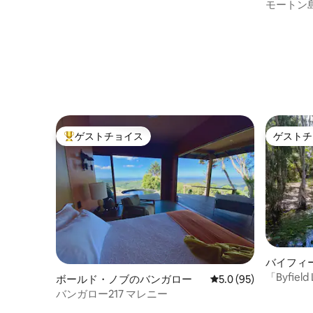
ビーチハウス
モートン島
'Mister B
ゲストチョイス
ゲストチ
大好評のゲストチョイスです。
ゲストチ
バイフィ
「Byfie
ボールド・ノブのバンガロー
レビュー95件、5つ星
5.0 (95)
ライベー
バンガロー217 マレニー