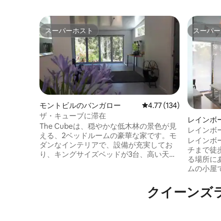
スーパーホスト
スーパー
スーパーホスト
スーパー
モントビルのバンガロー
レビュー134件、5つ星
4.77 (134)
ザ・キューブに滞在
レインボ
The Cubeは、穏やかな低木林の景色が見
ー
レインボー
える、2ベッドルームの豪華な家です。モ
レインボ
ダンなインテリアで、設備が充実してお
チまで徒
り、キングサイズベッドが3台、高い天
る場所に
井、くつろげる広々とした空間がありま
ムの小屋
す。この物件は、コンダリラ国立公園に
シングル
隣接し、グレート・ウォークとバルーン
ビ、Wi-
クイーンズ
湖は熱帯雨林を歩いてすぐの場所にあり
ス）、た
ます。この人里離れた物件は、野生動物
で快適にお休
の安息の場であり、くつろげる素晴らし
外のキッ
い場所です。 ゲストの皆様には、お楽し