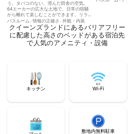
う。タバコのない、澄んだ田舎の空気。
ライベートミネラ
64エーカーの広大な土地で、日常の喧騒
景色 無料のEV充電 Netflix無料、
から離れて楽しむことができます。リラ
100MbpsのNBN
ックスして充電しましょう。モバイル受
バスルーム
·
情報の正確さ
·
外観・内装
が利用可能 空港
信は限られています。 家の10メートルの
クイーンズランドにあるバリアフリー
利用いただけます カップルに最適 乳幼児
ところでフルWi-Fiをご利用いただけま
歓迎 （0～12ヶ月） ドゥーナンのレスト
に配慮した高さのベッドがある宿泊先
す。 必要に応じてハウスキッチンをご利
ラン＆バー、ボトルシ
で人気のアメニティ・設備
用いただけます。バーニー山とマルーン
ンディマーケットま
山まで15分で、素晴らしいブッシュウォ
ヘイスティングス
ーク、トレッキング、景色を楽しめま
まで15分
す。ペットは禁止です。自然の野生動物
を飼育しています。私たちは動物たちの
一部に手で餌をあげています。ファイヤ
ーピットと無料の木材もご用意していま
す！屋外シャワーで涼しく過ごしましょ
う。
キッチン
Wi-Fi
敷地内無料駐⁠車