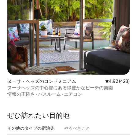
ヌーサ・ヘッズのコンドミニアム
レビュー428件
4.92 (428)
ヌーサヘッズの中心部にある緑豊かなビーチの楽園
情報の正確さ
·
バスルーム
·
エアコン
ぜひ訪⁠れ⁠た⁠い目⁠的⁠地
その他のタ⁠イ⁠プ⁠の宿⁠泊⁠先
やるべきこと