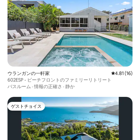
ウランガンの一軒家
レビュー16件
4.81 (16)
602ESP - ビーチフロントのファミリーリトリート
バスルーム
·
情報の正確さ
·
静か
ゲストチョイス
ゲストチョイス