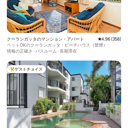
クーランガッタのマンション・アパート
レビュー358件
4.96 (358)
ペットOKのクーランガッタ・ビーチハウス（禁煙）
情報の正確さ
·
バスルーム
·
長期滞在
ゲストチョイス
大好評のゲストチョイスです。