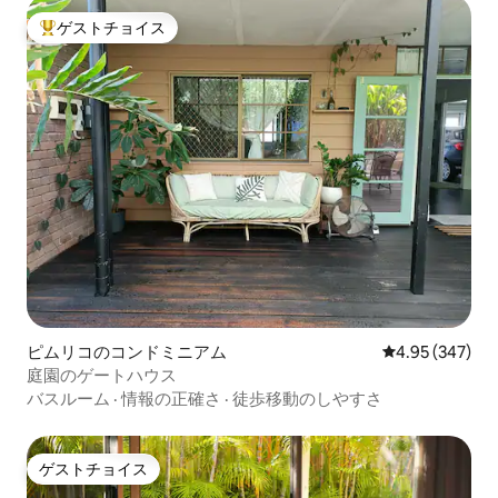
ゲストチョイス
大好評のゲストチョイスです。
ピムリコのコンドミニアム
レビュー347件
4.95 (347)
庭園のゲートハウス
バスルーム
·
情報の正確さ
·
徒歩移動のしやすさ
ゲストチョイス
ゲストチョイス