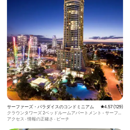
サーファーズ・パラダイスのコンドミニアム
レビュー129件
4.57 (129)
クラウンタワーズ 2ベッドルームアパートメント - サーファ
ーズパラダイス
アクセス
·
情報の正確さ
·
ビーチ