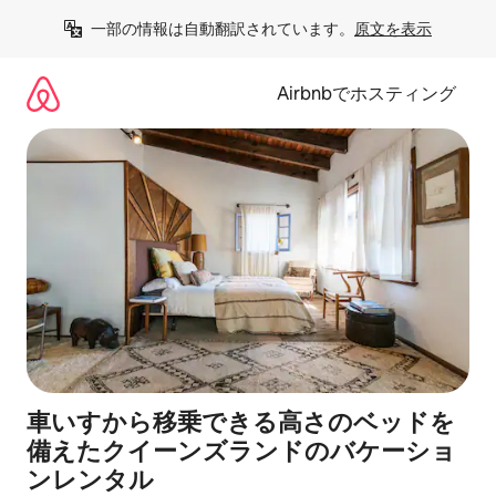
コ
一部の情報は自動翻訳されています。
原文を表示
ン
テ
ン
Airbnbでホスティング
ツ
に
ス
キ
ッ
プ
車いすから移乗できる高さのベッドを
備えたクイーンズランドのバケーショ
ンレンタル