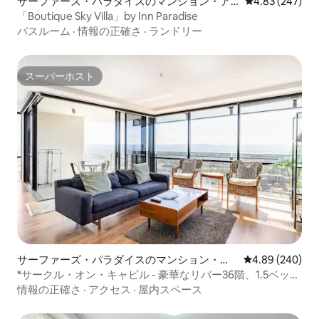
サーファーズ・パラダイスのマンション・ア
レビュー247件
4.83 (247)
パート
「Boutique Sky Villa」by Inn Paradise
バスルーム
·
情報の正確さ
·
ランドリー
スーパーホスト
スーパーホスト
サーファーズ・パラダイスのマンション・ア
レビュー240件
4.89 (240)
パート
*サークル・オン・キャビル - 豪華なリバー36階、1.5ベッド
ルーム、Netflix
情報の正確さ
·
アクセス
·
屋内スペース