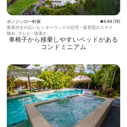
ボノジンの一軒家
レビュー19件
4.84 (19)
家具付きの広いヒンターランドの住宅 – 延長型のステイ
眺め
·
テレビ
·
清潔さ
車椅子から移乗しやすいベッドがある
コンドミニアム
スーパーホスト
スーパーホスト