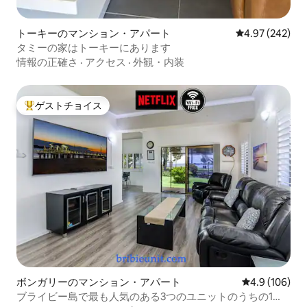
トーキーのマンション・アパート
レビュー242件
4.97 (242)
タミーの家はトーキーにあります
情報の正確さ
·
アクセス
·
外観・内装
ゲストチョイス
大好評のゲストチョイスです。
ボンガリーのマンション・アパート
レビュー106
4.9 (106)
ブライビー島で最も人気のある3つのユニットのうちの1