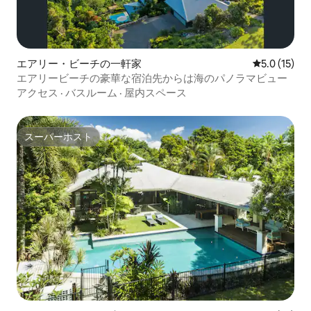
エアリー・ビーチの一軒家
レビュー15
5.0 (15)
エアリービーチの豪華な宿泊先からは海のパノラマビュー
アクセス
·
バスルーム
·
屋内スペース
スーパーホスト
スーパーホスト