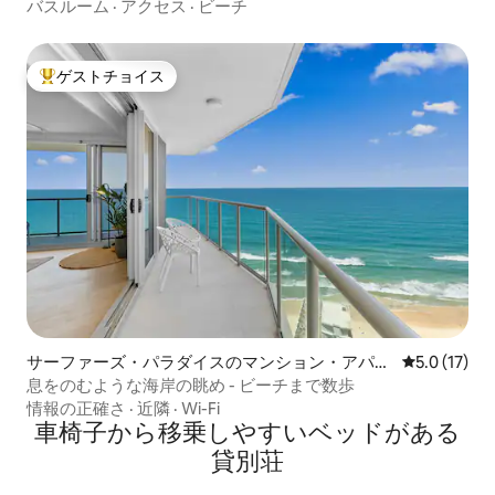
つ、Keithさんのお部屋
バスルーム
·
アクセス
·
ビーチ
ゲストチョイス
大好評のゲストチョイスです。
サーファーズ・パラダイスのマンション・アパー
レビュー17
5.0 (17)
ト
息をのむような海岸の眺め - ビーチまで数歩
情報の正確さ
·
近隣
·
Wi-Fi
車椅子から移乗しやすいベッドがある
貸別荘