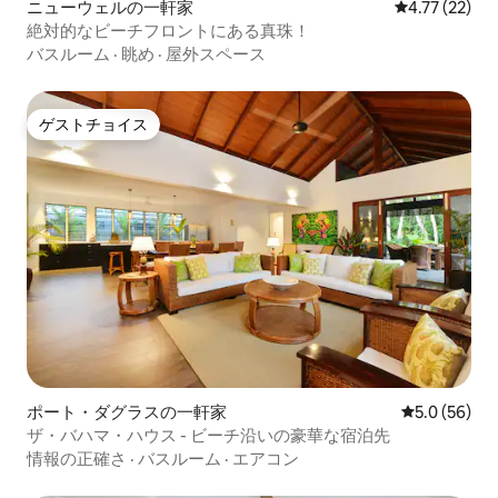
ニューウェルの一軒家
レビュー22件
4.77 (22)
絶対的なビーチフロントにある真珠！
バスルーム
·
眺め
·
屋外スペース
ゲストチョイス
ゲストチョイス
ポート・ダグラスの一軒家
レビュー56
5.0 (56)
ザ・バハマ・ハウス - ビーチ沿いの豪華な宿泊先
情報の正確さ
·
バスルーム
·
エアコン