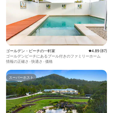
ゴールデン・ビーチの一軒家
レビュー87件
4.89 (87)
ゴールデンビーチにあるプール付きのファミリーホーム
情報の正確さ
·
快適さ
·
価格
スーパーホスト
スーパーホスト