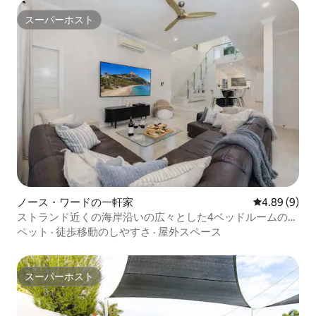
スーパーホスト
スーパーホスト
ノース・ワードの一軒家
レビュー9件
4.89 (9)
ストランド近くの海岸沿いの広々とした4ベッドルームの宿
泊先、駐車場
ペット
·
徒歩移動のしやすさ
·
屋外スペース
スーパーホスト
スーパーホスト