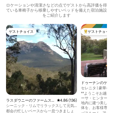
ロケーションや清潔さなどの点でゲストから高評価を得
ている車椅子から移乗しやすいベッドを備えた宿泊施設
をご紹介します
ゲストチョイス
ゲストチョイス
ゲストチョイス
大好評のゲストチ
ドゥーナンのゲス
ト
セレニタ | 豪華な
ートプール
**ようこそお越しく
ーサ・ヒンターラ
ラスダウニーのファームス
レビュー136件、5つ星中4.86
4.86 (136)
地内に建つ美しく
テイ
シーニック・リムでリラックスして元気
体を、お客様専用
を取り戻す「バリュープラス」
都会の忙しいペースから一息つきましょ
屋としてご提供します。 あな
バスルーム
·
アク