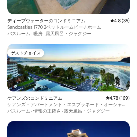
ディープウォーターのコンドミニアム
レビュー35
4.8 (35)
Sandcastles 1770 2ベッドルームビーチホーム
バスルーム
·
暖房
·
露天風呂・ジャグジー
ゲストチョイス
ゲストチョイス
ケアンズのコンドミニアム
レビュー169件
4.78 (169)
ケアンズ・アパートメント・エスプラネード・オーシャン
ビュー
バスルーム
·
情報の正確さ
·
露天風呂・ジャグジー