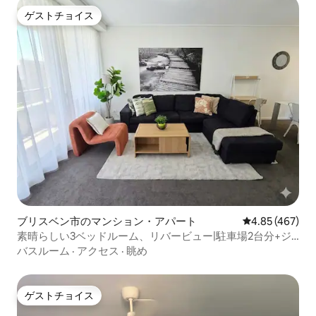
ゲストチョイス
ゲストチョイス
ブリスベン市のマンション・アパート
レビュー467件
4.85 (467)
素晴らしい3ベッドルーム、リバービュー|駐車場2台分+ジ
ム+スチーム
バスルーム
·
アクセス
·
眺め
ゲストチョイス
ゲストチョイス