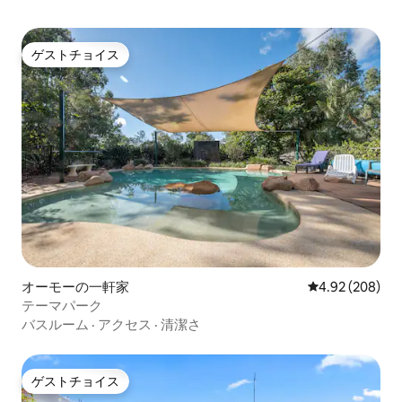
ゲストチョイス
ゲストチョイス
オーモーの一軒家
レビュー208件
4.92 (208)
テーマパーク
バスルーム
·
アクセス
·
清潔さ
ゲストチョイス
ゲストチョイス