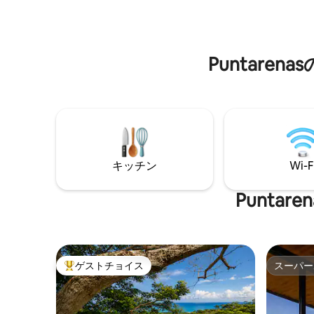
らしい眺望が楽しめるプール、ジャング
し、特別
ルヨガ、全長10kmのウォーキングトレイ
ルをご提供しています。超高速のStarlink
250Mbps Wi-Fiを利用すれば、「ジャング
Puntar
ルで働く」ことができます。当宿泊施設
の料理人が、地元産や農場産の食材を使
って素晴らしいお食事をお届けします。
ぜひお越しください！
キッチン
Wi-F
Punta
ゲストチョイス
スーパー
大好評のゲストチョイスです。
スーパー