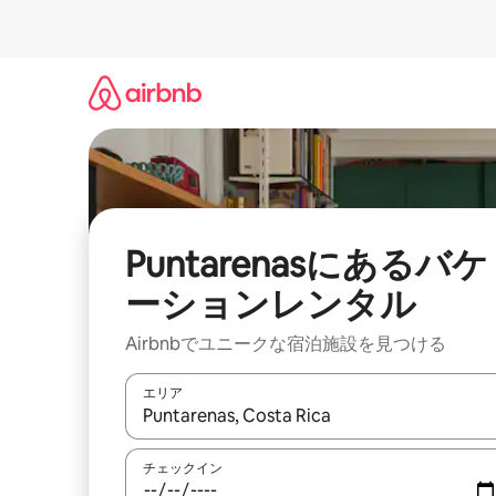
コ
ン
テ
ン
ツ
に
ス
キ
ッ
プ
Puntarenasにあるバケ
ーションレンタル
Airbnbでユニークな宿泊施設を見つける
エリア
検索結果が表示されたら、上下の矢印キーを使っ
チェックイン