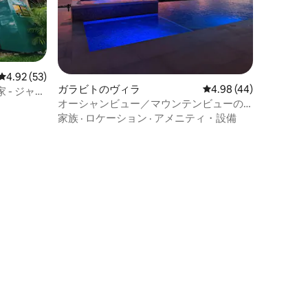
レビュー53件、5つ星中4.92つ星の平均評価
4.92 (53)
ガラビトのヴィラ
レビュー44件、5つ星
4.98 (44)
- ジャン
オーシャンビュー／マウンテンビューの
ラグジュアリーヴィラ、キングベッド、
家族
·
ロケーション
·
アメニティ・設備
ジャグジー付き