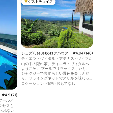
ゲストチョイス
ゲス
大好評のゲストチョイスです。
大好評
コスタリ
ィラ
素晴らし
たインフ
プライベ
者の両方
す。 こ
家族
·
価
有の住宅
その他の
す。 ヴィラはリベリア空港とサンホセ空
港の両方
ジェズ (Jesús)のログハウス
レビュー146件、5つ星
4.94 (146)
ベリア空
媚で舗装
ティエラ・ヴィタル・アテナス - ヴィラ2
簡単だと
山の中の隠れ家、ティエラ・ヴィタルへ
ようこそ。 プールでリラックスしたり、
ジャグジーで素晴らしい景色を楽しんだ
り、フライングネットでスリルを味わっ
たりしてください。空港からわずか35
ロケーション
·
価格
·
おもてなし
分、アテネ中心部から10分の場所に位置
し、一つの場所で静かさと快適さを提供
レビュー71件、5つ星中4.9つ星の平均評価
4.9 (71)
します。 近くの美しい川への散策を楽し
プールと
んだり、ヨガクラスで活力を取り戻した
クセスも
り、マッサージでリラックスしたりして
ください。バーベキュー付きの牧場は、