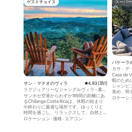
ゲストチョイス
スーパー
ゲストチョイス
スーパー
パケーラ
カサ・デ
Casa d
暇のため
サン・マテオのヴィラ
レビュー351件、5つ星
4.93 (351)
シャンビュー
ラグジュアリーなジャングルヴィラ - 素晴
覚め、明
らしい、プライベート、静か
サンホセ空港からわずか1時間の距離にあ
から息を
ロケーシ
るChilanga Costa Ricaは、休暇の始まり
ください
や終わりに最適な場所です。ゆっくりと
しょう。
時間を過ごし、リラックスして、自然と
な静けさ
のつながりを取り戻しましょう。 Ceibo
ロケーション
·
価格
·
エアコン
最適です。 快適さ、スタイル、自
は、2名様でご利用いただける、広々とし
深いつな
たプライベートの豪華ヴィラです。素晴
は、家族