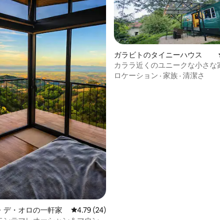
つ星中5つ星の平均評価
ガラビトのタイニーハウス
カララ近くのユニークな小さな家 
グルとオーシャンビュー
ロケーション
·
家族
·
清潔さ
・デ・オロの一軒家
レビュー24件、5つ星中4.79つ星の平均評価
4.79 (24)