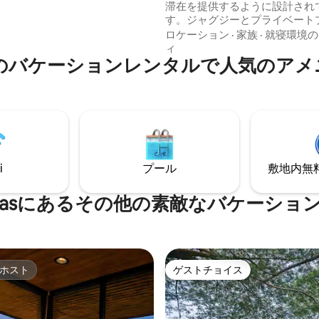
滞在を提供するように設計され
なひとときを共有するのに最適
す。ジャグジーとプライベート
な環境です。 Casa de Vida
らは、素晴らしい夕日と朝日を
ロケーション
·
家族
·
就寝環境の
ら、素晴らしい海の景色を楽し
ィ
enasのバケーションレンタルで人気のア
できます。最高級の社交スペー
しみください。常に太平洋のそ
ラックスしてください。ロケー
プンタレナスの中心部と「パセ
ロス・トゥーリスタス」からわ
トルトゥガ島からボートで45分
ら50分
i
プール
敷地内無料駐
renasにあるその他の素敵なバケーショ
ホスト
ゲストチョイス
ホスト
ゲストチョイス