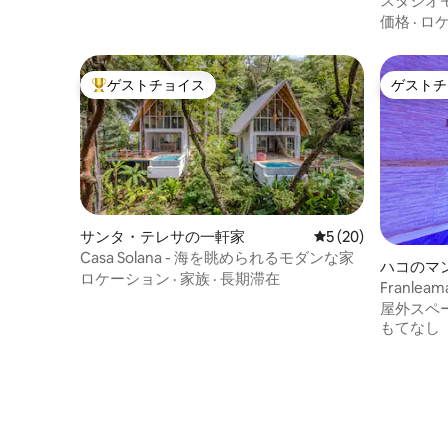
スタジオ
テンビュ
価格
·
ロ
ゲストチョイス
ゲストチ
大好評のゲストチョイスです。
ゲストチ
サンタ・テレサの一軒家
レビュー20件、5
5 (20)
Casa Solana - 海を眺められるモダンな家
ハコのマ
ロケーション
·
家族
·
長期滞在
Franle
ー付き
屋外スペ
もてなし