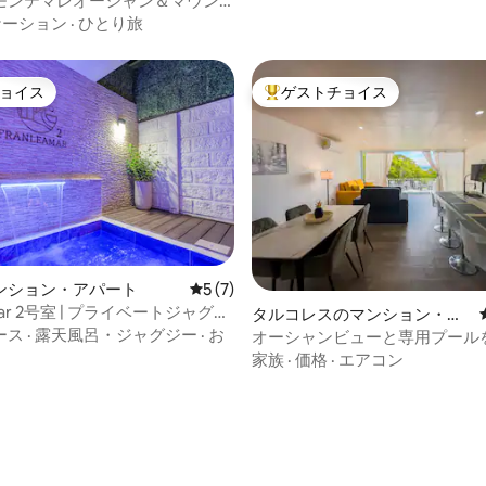
モンテマレオーシャン＆マウン
ー
ケーション
·
ひとり旅
ョイス
ゲストチョイス
ョイス
大好評のゲストチョイスです。
つ星中5つ星の平均評価
ンション・アパート
レビュー7件、5つ星中5つ星の平均評価
5 (7)
amar 2号室 | プライベートジャグジ
タルコレスのマンション・ア
ース
·
露天風呂・ジャグジー
·
お
パート
オーシャンビューと専用プール
モダンなファミリーアパート
家族
·
価格
·
エアコン