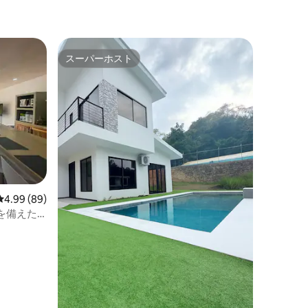
スーパーホスト
スーパーホスト
レビュー89件、5つ星中4.99つ星の平均評価
4.99 (89)
を備えた