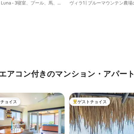
l y Luna - 3寝室、プール、馬、ア
ヴィラ1 | ブルーマウンテン農
スビーチ
ート
中4.98つ星の平均評価
エアコン付きのマンション・アパー
トチョイス
ゲストチョイス
ゲストチョイスです。
大好評のゲストチョイスです。