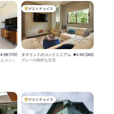
ゲストチョイス
大好評のゲストチョイスです。
レビュー170件、5つ星中4.98つ星の平均評価
4.98 (170)
タマリンドのコンドミニアム
レビュー265件、5つ星
4.94 (265)
ームコンド
グレーの純粋な生活
きコミュ
ゲストチョイス
大好評のゲストチョイスです。