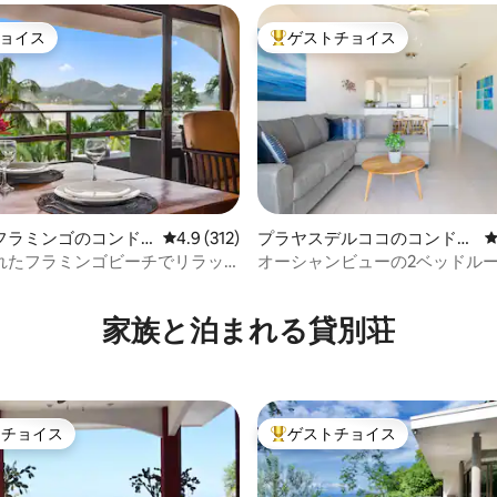
ョイス
ゲストチョイス
ョイス
大好評のゲストチョイスです。
フラミンゴのコンド
レビュー312件、5つ星中4.9つ星の平均評価
4.9 (312)
プラヤスデルココのコンドミ
ニアム
れたフラミンゴビーチでリラッ
オーシャンビューの2ベッドル
中4.97つ星の平均評価
う
ミニアム、パシフィコゲート付
ニティ
家族と泊まれる貸別荘
トチョイス
ゲストチョイス
ゲストチョイスです。
大好評のゲストチョイスです。