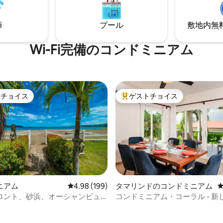
静かなエリア ✈️ LIR国際空港（L
がりを断ち切って再び繋がる場
車で1時間40分
ナル湖からわずか5分、ラ・フォ
i
プール
敷地内無料駐
ナ、モンテベルデ、リオ・セレ
1時間の場所にあります。
Wi-Fi完備のコンドミニアム
トチョイス
ゲストチョイス
ゲストチョイスです。
大好評のゲストチョイスです。
中4.96つ星の平均評価
ニアム
レビュー199件、5つ星中4.98つ星の平均評価
4.98 (199)
タマリンドのコンドミニアム
ロント、砂浜、オーシャンビュ
コンドミニアム・コーラル - 新
1バスルーム
れたオーシャンフロントのコン
ム！