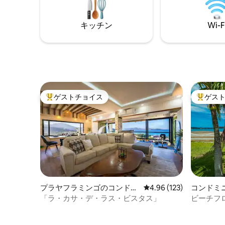
モノ＆野生生物ナイトツアーがすべて数
す。 繋
分圏内にあります！
所。アレ
キッチン
Wi-F
ルトゥー
ステから
ゲストチョイス
ゲス
大好評のゲストチョイスです。
大好評の
プラヤフラミンゴのコンドミ
レビュー123件、5つ星
4.96 (123)
コンドミ
ニアム
「ラ・カサ・デ・ラス・ビスタス」
ビーチフ
ー、1寝室