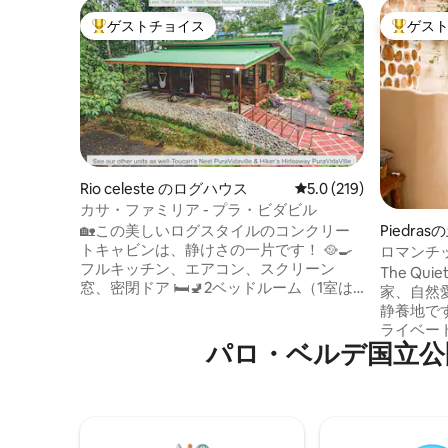
ゲストチョイス
ゲス
大好評のゲストチョイスです。
大好評の
Rio celeste のログハウス
レビュー219件、5つ星
5.0 (219)
カサ・ファミリア - プラ・ビダビル
Piedra
🏡この美しいログスタイルのコンクリー
トキャビンは、静けさの一片です！ 🥘🍳
ロマンチ
フルキッチン、エアコン、スクリーン
ットタブ
The Qui
窓、密閉ドア 🛏️🚽2ベッドルーム（1室は
家、自然
専用バスルーム付き）、2バスルーム 🫧👕
静養地で
洗濯 📶5GWi-Fi 🍍朝食、フルーツ、軽
ライベー
食、軽食、衛生用品が含まれます リオ・
パロ・ベルデ国立公園⁠周⁠辺
スし、ロ
セレステ川への専用トレイルから数歩！
ストが作
敷地内でバードウォッチング！ ハイキン
静けさを
グ、乗馬、チョコレート＆コーヒー農
ーとウェ
園、迷路、チュービング、テノリオ火山
ており、
国立公園＆リオ・セレステの滝、ナマケ
掃、静か