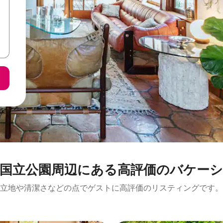
園⁠周⁠辺⁠に⁠あ⁠る高⁠評⁠価⁠のバ⁠ケ⁠ー⁠シ⁠ョ
立地や清潔さなどの点でゲストに高評価のリスティングです。