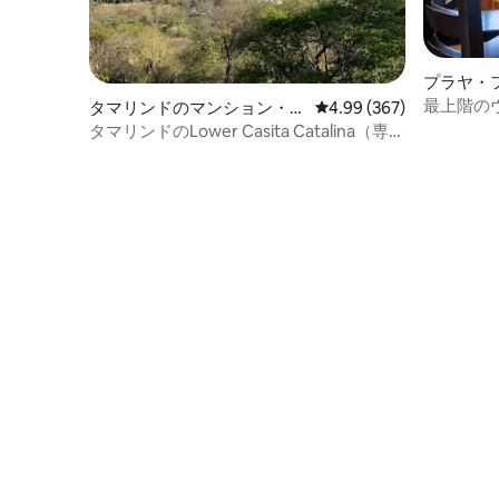
プラヤ・
ョン・ア
最上階の
タマリンドのマンション・ア
レビュー367件、5つ星中
4.99 (367)
天風呂・
パート
タマリンドのLower Casita Catalina（専用
プール付き）