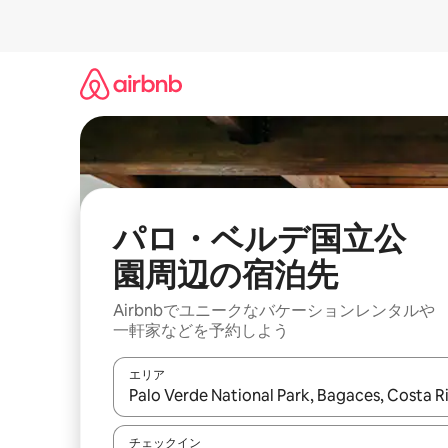
コ
ン
テ
ン
ツ
に
ス
キ
ッ
プ
パロ・ベルデ国立公
園⁠周⁠辺⁠の宿⁠泊⁠先
Airbnbでユニークなバ⁠ケ⁠ー⁠シ⁠ョ⁠ンレ⁠ン⁠タ⁠ルや
一⁠軒⁠家な⁠ど⁠を予⁠約⁠し⁠よ⁠う
エリア
検索結果が表示されたら、上下の矢印キーを使っ
チェックイン