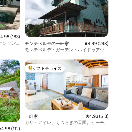
レビュー183件、5つ星中4.98つ星の平均評価
4.98 (183)
ーシャン
モンテベルデの一軒家
レビュー298件、5つ星
4.99 (298)
内！
モンテベルデ・ガーデン・ハイドゥアウ
ェイ--カサ・ヒラソル
ゲストチョイス
大好評のゲストチョイスです。
一軒家
レビュー513件、5つ星
4.93 (513)
カサ・アイレ。くつろぎの天国。ビーチ
＆エアポート。キングベッド2台
レビュー112件、5つ星中4.98つ星の平均評価
4.98 (112)