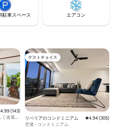
IR）から
然に包まれているように感じられるよう
にユニークに設計された、フルエアコン
⁠車ス⁠ペ⁠ー⁠ス
エアコン
付きの2階建て、3ベッドルームの家です
ゲストチョイス
ゲストチョイス
レビュー143件、5つ星中4.99つ星の平均評価
4.99 (143)
しく改装さ
リベリアのコンドミニアム
レビュー305件、5つ星
4.94 (305)
ドミニア
空港 - コンドミニアム