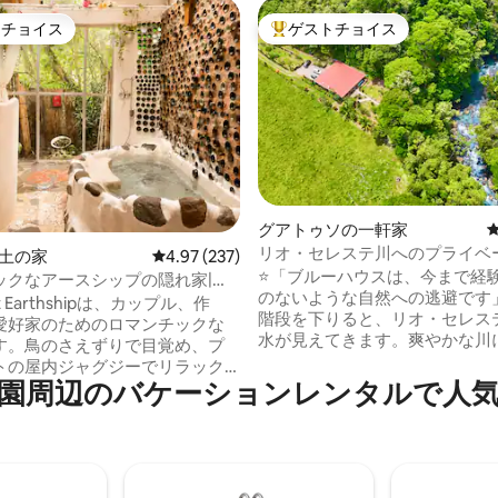
トチョイス
ゲストチョイス
ゲストチョイスです。
大好評のゲストチョイスです。
中5.0つ星の平均評価
グアトゥソの一軒家
リオ・セレステ川へのプライベ
sの土の家
レビュー237件、5つ星中4.97つ星の平均評価
4.97 (237)
セス•エアコン•焚き火台
⭐️「ブルーハウスは、今まで経
ックなアースシップの隠れ家|ホ
のないような自然への逃避です」 🌸
＆森の眺望
et Earthshipは、カップル、作
階段を下りると、リオ・セレス
愛好家のためのロマンチックな
水が見えてきます。爽やかな川
す。鳥のさえずりで目覚め、プ
り、火で温まりましょう。パテ
トの屋内ジャグジーでリラック
はオオハシを見ることができます。 
⁠のバ⁠ケ⁠ー⁠シ⁠ョ⁠ン⁠レ⁠ン⁠タ⁠ル⁠で人⁠気⁠の
フトネットで休息し、アーティ
オ・セレステへの専用アクセス ❄
ったユニークなアースシップの
アコン完備 🪴 360度屋根付きパ
体験してください。プライバシ
敷地内に3台分の安全な駐車場 
ルビーイングを念頭に設計され
の景色を眺めながら使えるファ
自然換気、滞在ごとの入念な清
ット ☕️ 設備の充実したキッチン
な森林地帯という特徴がありま