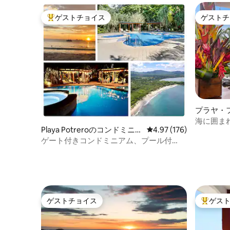
ゲストチョイス
ゲストチ
大好評のゲストチョイスです。
ゲストチ
プラヤ・
ミニアム
海に囲ま
Playa Potreroのコンドミニア
レビュー176件、5つ星
4.97 (176)
クスしよ
ム
ゲート付きコンドミニアム、プール付
き、プラヤ・ペンカ近く - 6名様用
ゲストチョイス
ゲス
ゲストチョイス
大好評の