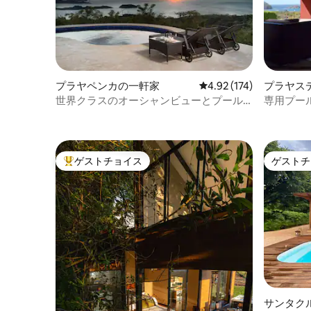
プラヤペンカの一軒家
レビュー174件、5つ星
4.92 (174)
プラヤス
世界クラスのオーシャンビューとプール
専用プー
を備えたラグジュアリーヴィラ
ー：イザ
ゲストチョイス
ゲストチ
大好評のゲストチョイスです。
ゲストチ
サンタク