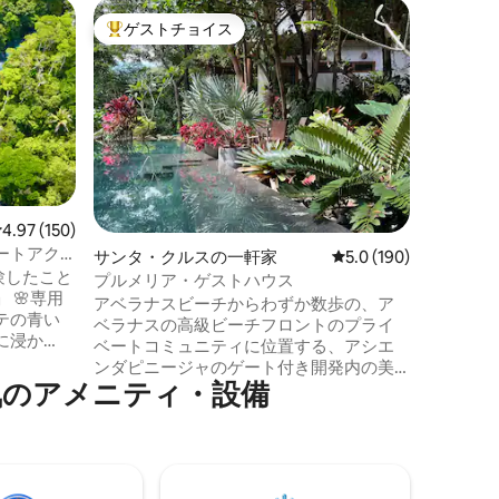
バガセス
ゲストチョイス
ゲス
大好評のゲストチョイスです。
大好評
ヴィラ・
ヴィラは
方の中心
ステ地方
のビーチ
ンコン・
リオ国立
います。 ヴィラには宿泊者専用のプライ
ベートレ
レビュー150件、5つ星中4.97つ星の平均評価
4.97 (150)
は事前に
ートアク
サンタ・クルスの一軒家
レビュー190件、5つ
5.0 (190)
好みに合
験したこと
用意いたします。 
プルメリア・ゲストハウス
専用
の乗馬ツ
アベラナスビーチからわずか数歩の、ア
テの青い
ベラナスの高級ビーチフロントのプライ
に浸か
ベートコミュニティに位置する、アシエ
ィオから
ンダピニージャのゲート付き開発内の美
💙リ
ア⁠メ⁠ニ⁠テ⁠ィ⁠・⁠設⁠備
しい3ベッドルームのゲストハウスです。
️ 全室エ
静かで落ち着いており、タマリンドビー
ティオ 🚗
チタウンからわずか15分です。 プルメリ
熱帯雨林
アゲストハウスは、ビーチからわずか60
イヤーピ
フィート、サーフブレイク、ローラ、ビ
 🦥安全で
ーチクラブに近い距離にありながら、自