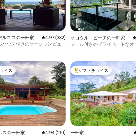
中4.92つ星の平均評価
デルココの一軒家
レビュー332件、5つ星中4.97つ星の平均評価
4.97 (332)
オコタル・ビーチの一軒家
ルハウス付きのオーシャンビュ
プール付きのプライベートなオ
ベラ6号
ビューの家、ビーチまで徒歩圏
ョイス
ゲストチョイス
ョイス
大好評のゲストチョイスです。
ルスの一軒家
レビュー210件、5つ星中4.94つ星の平均評価
4.94 (210)
一軒家