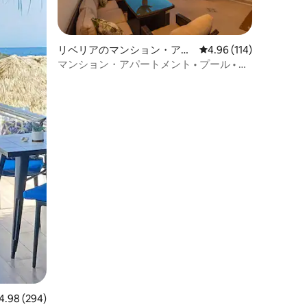
リベリアのマンション・アパ
レビュー114件、5つ星
4.96 (114)
ート
マンション・アパートメント • プール • 空
港近く • ゲート付きコミュニティ
ビュー294件、5つ星中4.98つ星の平均評価
4.98 (294)