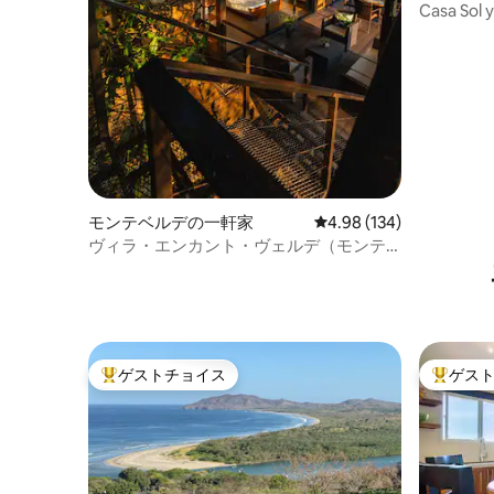
Casa So
ベジャナ
モンテベルデの一軒家
レビュー134件、5つ星
4.98 (134)
ヴィラ・エンカント・ヴェルデ（モンテ
ベルデ）
ゲストチョイス
ゲス
大好評のゲストチョイスです。
大好評の