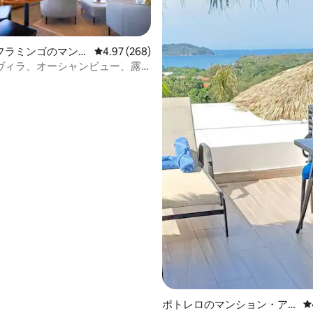
フラミンゴのマンシ
レビュー268件、5つ星中4.97つ星の平均評価
4.97 (268)
パート
ヴィラ、オーシャンビュー、露
4.99つ星の平均評価
ジャグジー
ポトレロのマンション・ア
レ