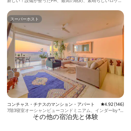
新しい！設備が整ったPH、最高の眺め、素晴らしいロケー
ション
スーパーホスト
スーパーホスト
コンチャス・チナスのマンション・アパート
レビュー146件
4.92 (146)
7階3寝室オーシャンビューコンドミニアム、インダーby *
その他の宿⁠泊⁠先と体⁠験
マクスウェル