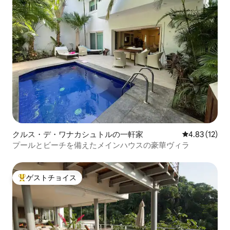
クルス・デ・ワナカシュトルの一軒家
レビュー12件
4.83 (12)
プールとビーチを備えたメインハウスの豪華ヴィラ
ゲストチョイス
大好評のゲストチョイスです。