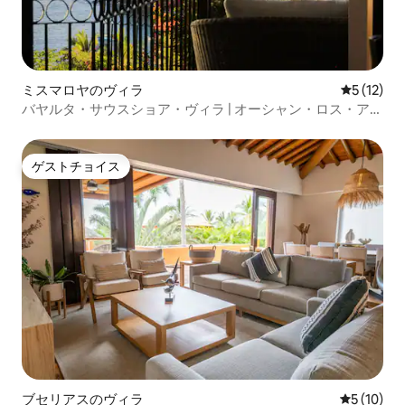
ミスマロヤのヴィラ
レビュー1
5 (12)
バヤルタ・サウスショア・ヴィラ | オーシャン・ロス・アル
コス・ビューズ
ゲストチョイス
ゲストチョイス
ブセリアスのヴィラ
レビュー1
5 (10)