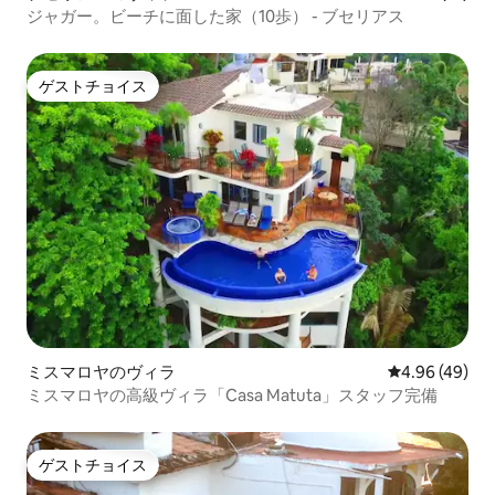
ジャガー。ビーチに面した家（10歩） - ブセリアス
ゲストチョイス
ゲストチョイス
ミスマロヤのヴィラ
レビュー49件
4.96 (49)
ミスマロヤの高級ヴィラ「Casa Matuta」スタッフ完備
ゲストチョイス
ゲストチョイス