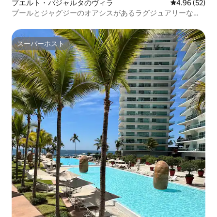
プエルト・バジャルタのヴィラ
レビュー52件
4.96 (52)
プールとジャグジーのオアシスがあるラグジュアリーなク
ラシックヴィラ
スーパーホスト
スーパーホスト