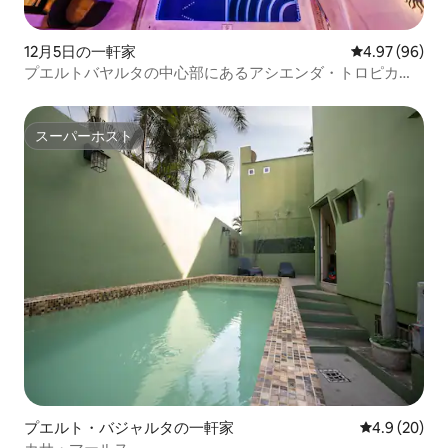
12月5日の一軒家
レビュー96件
4.97 (96)
プエルトバヤルタの中心部にあるアシエンダ・トロピカル
のラグジュアリーなオアシス
スーパーホスト
スーパーホスト
プエルト・バジャルタの一軒家
レビュー20
4.9 (20)