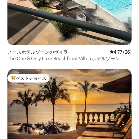
ノースホテルゾーンのヴィラ
レビュー26件
4.77 (26)
The One & Only Luxe Beachfront Villa（ホテルゾーン）
ゲストチョイス
大好評のゲストチョイスです。