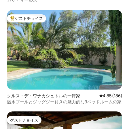
カサ・マールス
ゲストチョイス
大好評のゲストチョイスです。
クルス・デ・ワナカシュトルの一軒家
レビュー186件
4.85 (186)
温水プールとジャグジー付きの魅力的な3ベッドルームの家
ゲストチョイス
ゲストチョイス