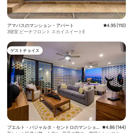
アマパスのマンション・アパート
レビュー110件
4.95 (110)
3寝室 ビーチフロント スカイスイートE
ゲストチョイス
ゲストチョイス
プエルト・バジャルタ・セントロのマンショ
レビュー144件
4.86 (144)
ン・アパート