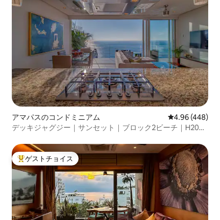
アマパスのコンドミニアム
レビュー448件
4.96 (448)
デッキジャグジー｜サンセット｜ブロック2ビーチ｜H20ビ
ュープール
ゲストチョイス
大好評のゲストチョイスです。