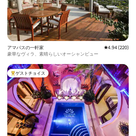
アマパスの一軒家
レビュー220件
4.94 (220)
豪華なヴィラ、素晴らしいオーシャンビュー
ゲストチョイス
大好評のゲストチョイスです。