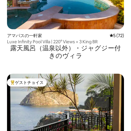
アマパスの一軒家
レビュー7
5 (72)
Luxe Infinity Pool Villa | 220° Views + 3 King BR
露天風呂（温泉以外）・ジャグジー付
きのヴィラ
ゲストチョイス
大好評のゲストチョイスです。