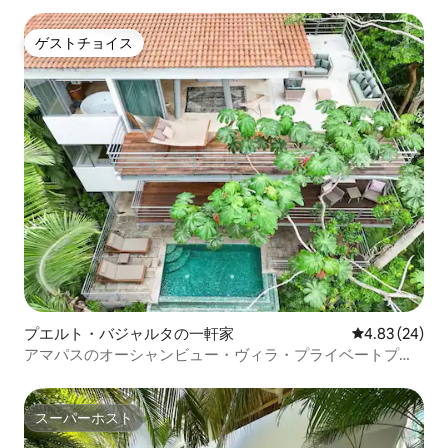
ゲストチョイス
ゲストチョイス
プエルト・バジャルタの一軒家
レビュー24件
4.83 (24)
アマパスのオーシャンビュー・ヴィラ・プライベートプー
ル＆ジャグジー
スーパーホスト
スーパーホスト