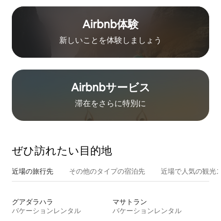
Airbnb体験
新しいことを体験しましょう
Airbnb⁠サ⁠ー⁠ビ⁠ス
滞在をさ⁠ら⁠に特⁠別⁠に
ぜひ訪⁠れ⁠た⁠い目⁠的⁠地
近場の旅行先
その他のタ⁠イ⁠プ⁠の宿⁠泊⁠先
近場で人気の観光
グアダラハラ
マサトラン
バケーションレンタル
バケーションレンタル