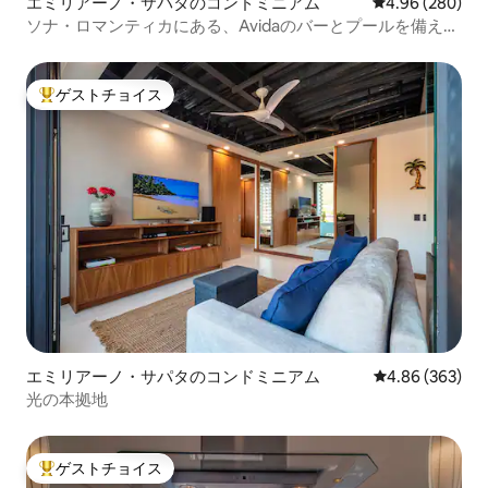
エミリアーノ・サパタのコンドミニアム
レビュー280件
4.96 (280)
ソナ・ロマンティカにある、Avidaのバーとプールを備えた
エリートアパート
ゲストチョイス
大好評のゲストチョイスです。
エミリアーノ・サパタのコンドミニアム
レビュー363件
4.86 (363)
光の本拠地
ゲストチョイス
大好評のゲストチョイスです。