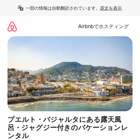
コ
一部の情報は自動翻訳されています。
原文を表示
ン
テ
ン
Airbnbでホスティング
ツ
に
ス
キ
ッ
プ
プエルト・バジャルタにある露天風
呂・ジャグジー付きのバケーションレ
ンタル