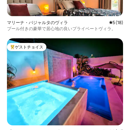
マリーナ・バジャルタのヴィラ
レビュー1
5 (18)
プール付きの豪華で居心地の良いプライベートヴィラ。
ゲストチョイス
大好評のゲストチョイスです。