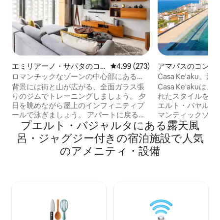
エミリアーノ・サパタのコ
レビュー273件、5つ星中4.99
4.99 (273)
アマパスのコンド
ンドミニアム
ロマンチックなゾーンの中心部にある
Casa Ke'ak
Rincon de Almasのエレガントなコンドミ
チックなゾーン。
背景には街と山が広がる、全面ガラス張
Casa Ke'ak
ニアム
りのジムでトレーニングしましょう。 夕
れたスタイルを愛
日を眺めながら屋上のインフィニティプ
エルト・バヤルタ
ールで泳ぎましょう。 アパートに戻る
マンティックゾー
プエルト・バジャルタにある露天風
と、バルコニーからの眺めが素晴らし
あるゲイナイトラ
く、中には興味深いオブジェがたくさん
クの場所にあり、
呂・ジャグジー付きの宿泊施設で人気
あります。 これは寝室1部屋、バスルーム
ト、厳選されたイ
のアメニティ・設備
2部屋のコンドミニアムです。 リビングル
ズ家具が特徴です
ームのソファはクイーンベッドになりま
ンビュー、インフ
す。 リネン類、タオル、基本的な洗面用
グジー、スタイリ
具が用意されています。 ご到着時には、
ます。夕日を眺め
フレンドリーなビルのスタッフがお出迎
中は、インスピレ
えします。 コンドミニアムをご案内し、
して海辺の魅力を
ウォークスルーを行います。 コンドミニ
けます。PVはダ
アムで提供されているアメニティ・設備
にでも建物があり