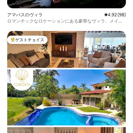
アマパスのヴィラ
レビュー98件
4.92 (98)
ロマンチックなロケーションにある豪華なヴィラ、メイド
とシェフ付き
ゲストチョイス
大好評のゲストチョイスです。