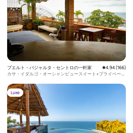
プエルト・バジャルタ・セントロの一軒家
レビュー166件
4.94 (166)
カサ・イダルゴ・オーシャンビュースイート+プライベート
ジャグジー
Luxe
Luxe