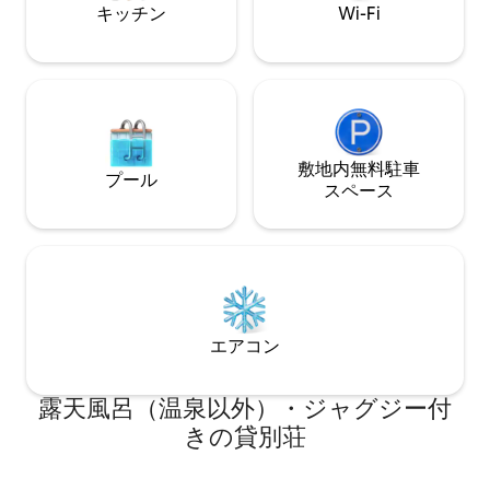
キッチン
Wi-Fi
をすべてご案内します。 滞在中にサポー
その一つです。
トが必要な場合は、フロントデスクのス
タッフがサポートいたします。 コンドミ
ニアム・ナビラは、ビーチや川、多くの
ブティックまで徒歩圏内です。 ロマンチ
ックゾーンには市内で最もレストランや
バーが集中しており、通りには活気ある
メキシコの雰囲気が漂っています。 徒歩
敷地内無料駐⁠車
プール
が一番の交通手段ですが、建物のすぐ外
ス⁠ペ⁠ー⁠ス
でタクシーやUberを簡単に利用できま
す。 バスは約2ブロック先を通過します
（バスの騒音はありません）。
エアコン
露天風呂（温泉以外）・ジャグジー付
きの貸別荘