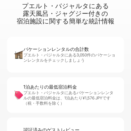
プエルト・バジャルタに⁠あ⁠る
露⁠天⁠風⁠呂・ジ⁠ャ⁠グ⁠ジ⁠ー⁠付⁠き⁠の
宿⁠泊⁠施⁠設⁠に関⁠す⁠る簡⁠単⁠な統⁠計⁠情⁠報
バケーションレ⁠ン⁠タ⁠ル⁠の合⁠計⁠数
プエルト・バジャルタにある3,050件のバケーショ
ンレンタルをチェックしましょう
1泊あたりの最⁠低⁠宿⁠泊⁠料⁠金
プエルト・バジャルタにあるバケーションレンタ
ルの最低宿泊料金は、1泊あたり¥1,576 JPYです
（税・手数料を除く）
認証済みのゲ⁠ス⁠ト⁠レ⁠ビ⁠ュ⁠ー