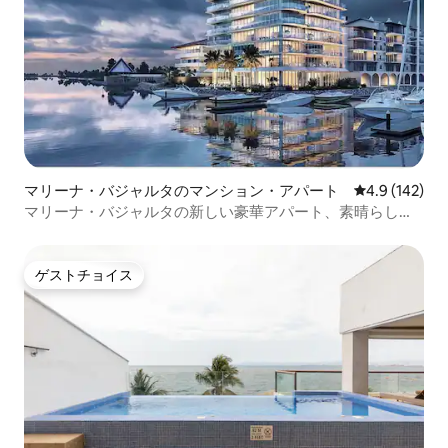
マリーナ・バジャルタのマンション・アパート
レビュー142
4.9 (142)
マリーナ・バジャルタの新しい豪華アパート、素晴らしい
眺め
ゲストチョイス
ゲストチョイス