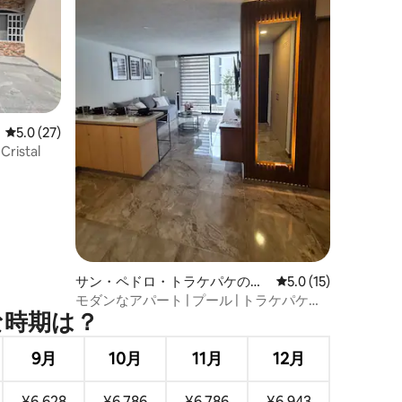
レビュー27件、5つ星中5.0つ星の平均評価
5.0 (27)
istal
サン・ペドロ・トラケパケのコ
レビュー15件、5つ
5.0 (15)
ンドミニアム
モダンなアパート | プール | トラケパケ線3
⁠期⁠は⁠？
番線
9月
10月
11月
12月
¥6,628
¥6,786
¥6,786
¥6,943