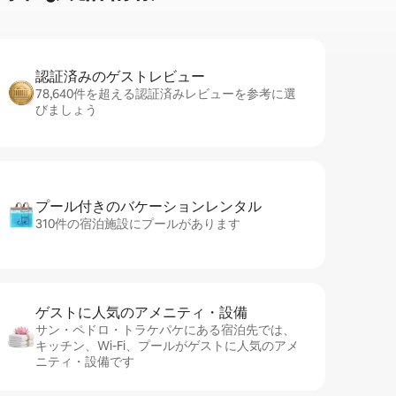
認証済みのゲ⁠ス⁠ト⁠レ⁠ビ⁠ュ⁠ー
78,640件を超える認証済みレビューを参考に選
びましょう
プール付きのバ⁠ケ⁠ー⁠シ⁠ョ⁠ンレ⁠ン⁠タ⁠ル
310件の宿泊施設にプールがあります
ゲストに人⁠気⁠のア⁠メ⁠ニ⁠テ⁠ィ・設⁠備
サン・ペドロ・トラケパケにある宿泊先では、
キッチン、Wi-Fi、プールがゲストに人気のアメ
ニティ・設備です