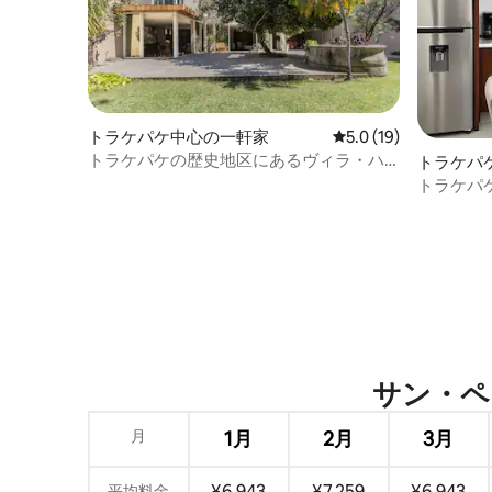
トラケパケ中心の一軒家
レビュー19件、5つ星
5.0 (19)
トラケパケの歴史地区にあるヴィラ・ハ
トラケパ
ルディン
ン・アパ
トラケパ
サン・ペド
月
1月
2月
3月
¥6,943
¥7,259
¥6,943
平均料金