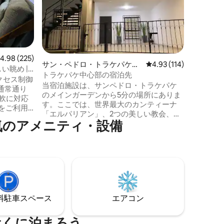
た、絶対
ー、レス
ストアを
ウォーカ
賞博物館
ン・イダ
レビュー225件、5つ星中4.98つ星の平均評価
4.98 (225)
ブロック
サン・ペドロ・トラケパケの
レビュー114件、5つ星
4.93 (114)
らしい伝
い眺め |
一軒家
トラケパケ中心部の宿泊先
クセス制御
当宿泊施設は、サンペドロ・トラケパケ
通常通り
のメインガーデンから5分の場所にありま
す。ここでは、世界最大のカンティーナ
をご利用
「エルパリアン」、2つの美しい教会、絵
気のアメニティ・設備
のように美しい市営市場、メインストリ
ア・アズ
ートフアレス、美しいギャラリーがある
を覚まし
インデペンデンシア通り、美味しいレス
トラン（エルアバヘニョ、カサルナ、
・アズー
1910、ラバレンティーナ）、バー（ビー
とができ
ルチャプルテペック、ボタネロ21）などが
あります。 空港から車で15分です。
。
⁠車ス⁠ペ⁠ー⁠ス
エアコン
近くに泊まろう