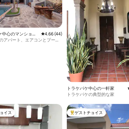
ケ中心のマンショ
レビュー44件、5つ星中4.66つ星の平均評価
4.66 (44)
ート
- 1階のアパート、エアコンとプール
4.97つ星の平均評価
トラケパケ中心の一軒家
トラケパケの典型的な家
ョイス
ゲストチョイス
ョイス
大好評のゲストチョイスです。