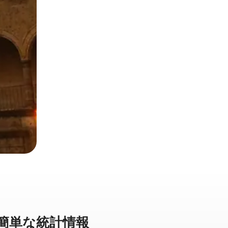
単⁠な統⁠計⁠情⁠報