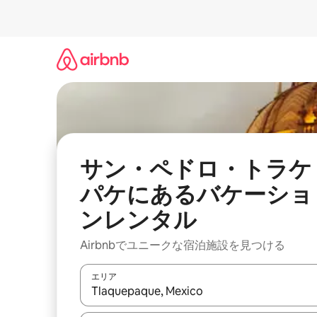
コ
ン
テ
ン
ツ
に
ス
キ
ッ
プ
サン・ペドロ・トラケ
パケにあるバケーショ
ンレンタル
Airbnbでユニークな宿泊施設を見つける
エリア
検索結果が表示されたら、上下の矢印キーを使っ