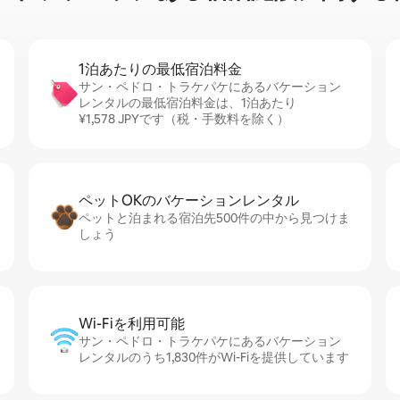
1泊あたりの最⁠低⁠宿⁠泊⁠料⁠金
サン・ペドロ・トラケパケにあるバケーション
レンタルの最低宿泊料金は、1泊あたり
¥1,578 JPYです（税・手数料を除く）
ペットOKのバ⁠ケ⁠ー⁠シ⁠ョ⁠ンレ⁠ン⁠タ⁠ル
ペットと泊まれる宿泊先500件の中から見つけま
しょう
Wi-Fiを利⁠用⁠可⁠能
サン・ペドロ・トラケパケにあるバケーション
レンタルのうち1,830件がWi-Fiを提供しています