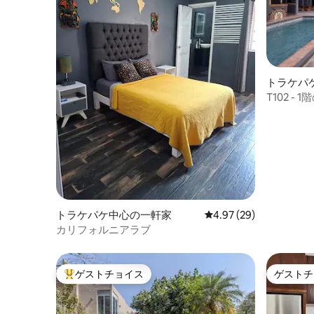
トラケパ
ン・アパ
T102 
付き
トラケパケ中心の一軒家
レビュー29件、5つ星中
4.97 (29)
カリフォルニアラブ
ゲストチョイス
ゲストチ
大好評のゲストチョイスです。
ゲストチ