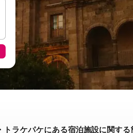
ケパケに⁠あ⁠る宿⁠泊⁠施⁠設⁠に関⁠す⁠る簡⁠