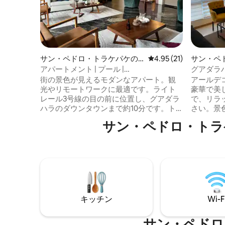
サン・ペドロ・トラケパケの
レビュー21件、5つ星中
4.95 (21)
サン・ペ
マンション・アパート
マンショ
アパートメント | プール |
グアダラ
Tlaquepaque/Parian駅の目の前
街の景色が見えるモダンなアパート。観
アールデ
光やリモートワークに最適です。ライト
豪華で美
レール3号線の目の前に位置し、グアダラ
で、リラ
ハラのダウンタウンまで約10分です。ト
さい。景
ラケパケのエル・パリアンと中央バス駅
マ屋上、
サン・ペドロ・トラ
の近く。 専用駐車場、プール、素晴らし
ーグリル
い景色が見える屋上、設備の整ったコワ
などのア
ーキングスペース、高速インターネッ
には、ク
ト、ケーブルテレビ、24時間年中無休の
スルーム
セキュリティが備わっています。 公共交
ッチン、
通機関で、エスタディオ・ハリスコ、エ
き冷蔵庫
スタディオ・アクロン、アレナGDL、フ
枚とプー
ィエスタス・デ・オクトゥブレへ簡単に
す。寝室
キッチン
Wi-F
アクセスできます。
サン・ペドロ