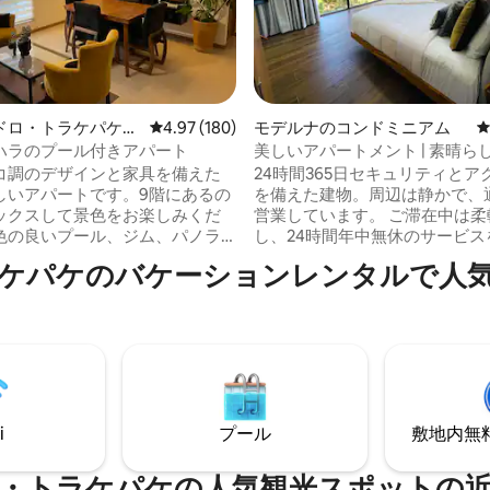
4.95つ星の平均評価
ドロ・トラケパケの
レビュー180件、5つ星中4.97つ星の平均評価
4.97 (180)
モデルナのコンドミニアム
ン・アパート
ハラのプール付きアパート
美しいアパートメント | 素晴らし
歴史地区
コ調のデザインと家具を備えた
24時間365日セキュリティとア
しいアパートです。9階にあるの
を備えた建物。周辺は静かで、
ックスして景色をお楽しみくだ
営業しています。 ご滞在中は柔軟に対応
色の良いプール、ジム、パノラ
し、24時間年中無休のサービス
ソーシャルルーム、バーベキュ
いただけます。 アクセスが管理され、常
ケパケのバケーションレンタルで人
、セキュリティ、エレベーター
時警備されている建物で、アグ
メニティがあります。 アパート
ール公園のオープンビューに目
イーンサイズベッド1台、フルバ
ましょう。 アパート全体、共用エリアと
1室、ランドリールーム、フルキ
寝室の両方から、有名なアグア
製氷機と冷水ディスペンサー付
ル公園の美しい景色を眺めるこ
があります。シャワー用タオル2
ます。 この建物は国家遺産の場所と見な
ル用タオル2枚をご用意していま
されており、現在も改装中です
とリビングルームにエアコン。
i
プール
敷地内無料駐
・トラケパケの人気観光スポットの