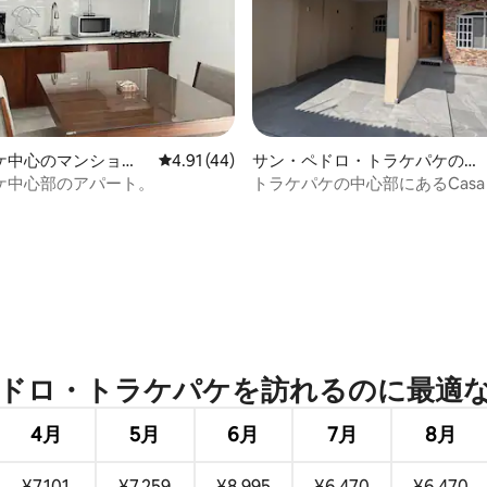
中5.0つ星の平均評価
ケ中心のマンショ
レビュー44件、5つ星中4.91つ星の平均評価
4.91 (44)
サン・ペドロ・トラケパケの一
ート
軒家
ケ中心部のアパート。
トラケパケの中心部にあるCasa Cr
ロ・トラケパケを訪⁠れ⁠るの⁠に最⁠適⁠な時
4月
5月
6月
7月
8月
¥7,101
¥7,259
¥8,995
¥6,470
¥6,470