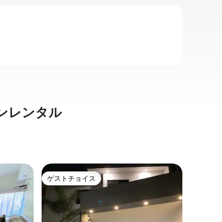
ンレンタル
トラケパ
ゲストチョイス
スーパ
ゲストチョイス
スーパ
アム
トラケパ
アパート
「Del 
心部に位
コが混ざ