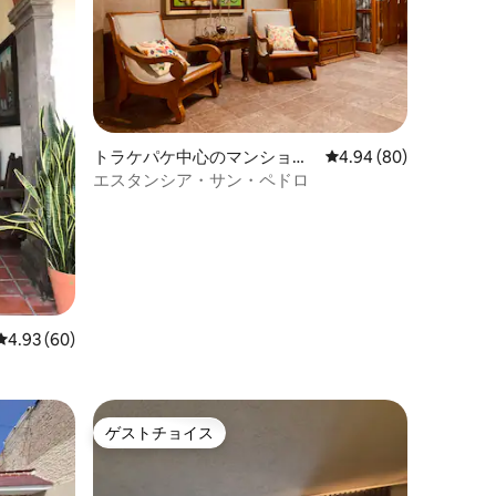
トラケパケ中心のマンショ
レビュー80件、5つ星
4.94 (80)
ン・アパート
エスタンシア・サン・ペドロ
レビュー60件、5つ星中4.93つ星の平均評価
4.93 (60)
ゲストチョイス
ゲストチョイス