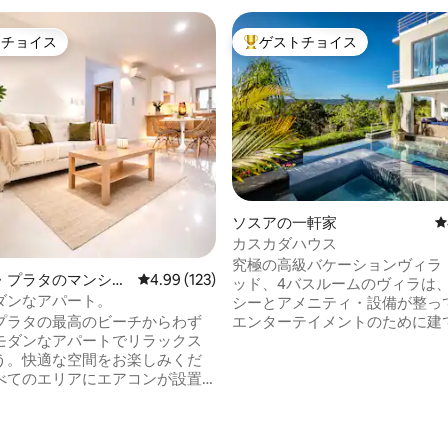
トチョイス
ゲストチョイス
ゲストチョイスです。
大好評のゲストチョイスです。
ソスアの一軒家
レ
カスカダハウス
4.88つ星の平均評価
究極の高級バケーションヴィラ！
・プラタのマンショ
レビュー123件、5つ星中4.99つ星の平均評価
4.99 (123)
ッド、4バスルームのヴィラは
ート
ダンなアパート。
シーとアメニティ・設備が整っ
プラタの最高のビーチからわず
エンターテイメントのために建
のモダンなアパートでリラックス
した。 全室にテレビがあります
う。快適な空間をお楽しみくだ
ードテーブル、24時間セキュリ
べてのエリアにエアコンが設置
ンフィニティプールとジャグジ
り、ご家族やカップル、快適さ
しい景色をお楽しみください。 素晴らし
環境を求める旅行者に最適で
い体験をするなら、このヴィラで
掃料金なし、3泊以上の場合は