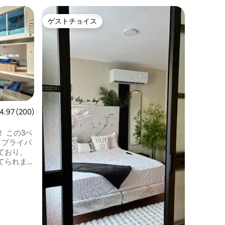
プエルト
ゲストチョイス
ゲス
ゲストチョイス
大好評
アム
リゾートプ
ベートビ
プラヤ・
バスルー
そ。ビー
両方が滞在の一部
える専用
グジー、
コートが
キッチン
ビュー200件、5つ星中4.97つ星の平均評価
4.97 (200)
フチェッ
と敷地内のゴル
 この3ベ
り、泳い
、プライバ
に最適な
ており、
をお楽し
てられま
。 ビリヤ
ティ。 イ
ーから美
す！ 清
無料のメイ