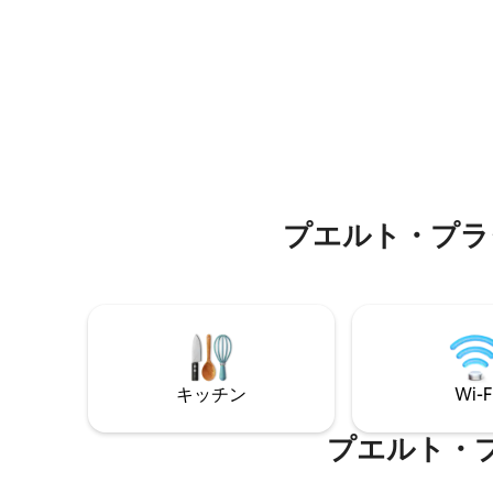
•高速Wi
パティオがあり、ビーチに直接アクセス
た2寝室
できます🏖。 景色をチェックしてくださ
す。 •
い！コンドミニアムは安全で🗝（夜間警
の食事を
備+毎日のコンドミニアムのもの）、静か
ッチン。
で、家族☂連れ⚜やカップルに優しく、シ
ュに装飾された
ョッピングや🛍レストラン❣まで徒歩圏内
を最高に
です🍽 ⛱🏝
プエルト・プラ
キッチン
Wi-F
プエルト・