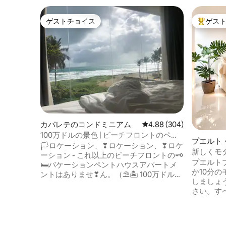
ゲストチョイス
ゲス
ゲストチョイス
大好評の
カバレテのコンドミニアム
レビュー304件、5つ星中
4.88 (304)
100万ドルの景色 | ビーチフロントのペン
プエルト
トハウス | 屋上
🏳ロケーション、❣ロケーション、❣ロケ
ン・アパ
新しくモ
ーション - これ以上のビーチフロントの🗝
プエルト
🛏バケーションペントハウスアパートメ
か10分
ントはありませ❣ん。（⛱🏝 100万ドル❣
しましょ
の☯♥🏖 ☮🏜オーシャンフロントパノラ
さい。す
マビューペントハウス☮🏝） 大西洋の壮
されてお
大な360度の景色🌥をサンルーフからお楽
と静かな
しみください。 アパートに🛏は2つの寝室
す。 ご自宅にいるようにくつろげます：
🛏、2つのバスルーム、コンドミニアムと