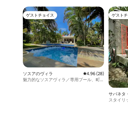
ゲストチョイス
ゲストチ
ゲストチョイス
ゲストチ
ソスアのヴィラ
レビュー28件、5つ星中
4.96 (28)
魅力的なソスアヴィラ／専用プール、町
の近く
サバネタ
ニーハウ
スタイリ
川、ハンモ