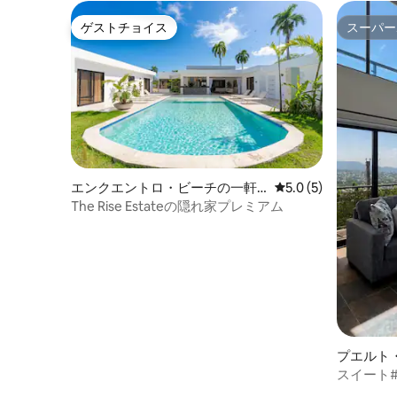
ゲストチョイス
スーパー
ゲストチョイス
スーパー
エンクエントロ・ビーチの一軒
レビュー5件、5つ星
5.0 (5)
家
The Rise Estateの隠れ家プレミアム
プエルト
アム
スイート#9
バスルーム 