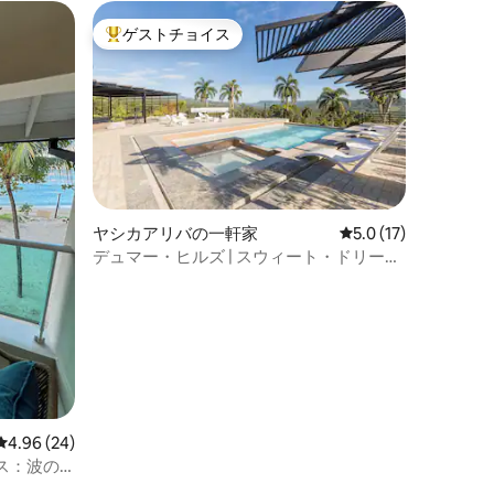
ゲストチョイス
大好評のゲストチョイスです。
ヤシカアリバの一軒家
レビュー17件、5つ
5.0 (17)
デュマー・ヒルズ | スウィート・ドリーム
| リオ・ソナドール
レビュー24件、5つ星中4.96つ星の平均評価
4.96 (24)
ス：波の