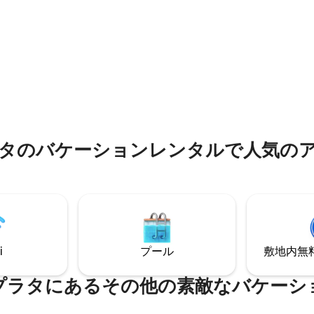
-Fi。 • 快適なベッドが備わっ
ドサービス、 美しいソスアビー
で、ぐっすりお休みいただけま
シアビーチ、レストラン/バー
フルバスルーム2室。 • お好み
4分、最高のロケーションです
準備できる、設備の充実したキ
近いです！！ プエルトリコ国際
 • モダンで清潔、スタイリッシ
分、プラヤドラドゴルフコースま
お部屋。 プエルトプラタ
快適にお楽しみください！
タのバケーションレンタルで人気の
i
プール
敷地内無料駐
プラタにあるその他の素敵なバケーシ