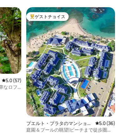
ゲストチョイス
大好評のゲストチョイスです。
レビュー57件、5つ星中5.0つ星の平均評価
5.0 (57)
豪華なロフ
プエルト・プラタのマンショ
レビュー36件、5つ星
5.0 (36)
ン・アパート
庭園＆プールの眺望|ビーチまで徒歩圏内
の快適な宿泊先