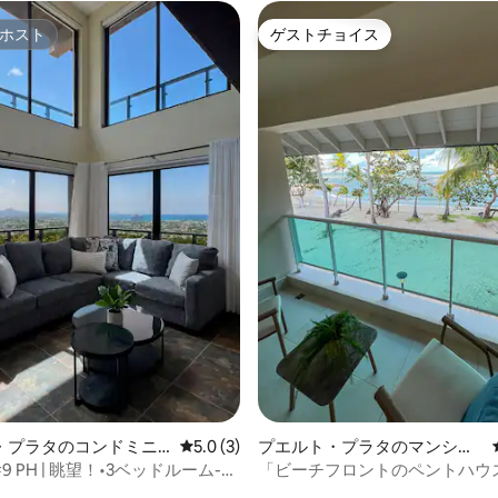
ホスト
ゲストチョイス
ホスト
ゲストチョイス
中5.0つ星の平均評価
・プラタのコンドミニ
レビュー3件、5つ星中5.0つ星の平均評価
5.0 (3)
プエルト・プラタのマンショ
ン・アパート
 PH | 眺望！•3ベッドルーム-2
「ビーチフロントのペントハウ
@Marbella
音」