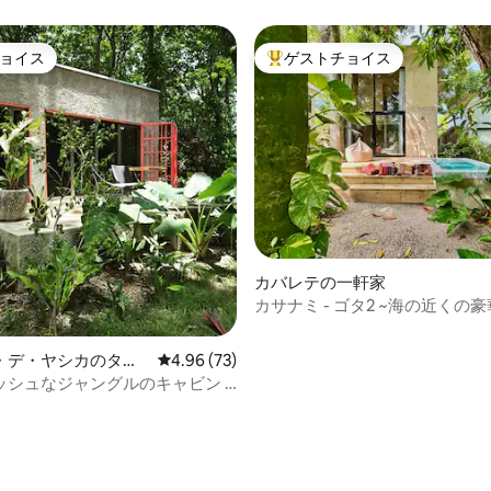
ョイス
ゲストチョイス
ョイス
大好評のゲストチョイスです。
4.96つ星の平均評価
カバレテの一軒家
カサナミ - ゴタ2 ~海の近くの
ト。
・デ・ヤシカのタイ
レビュー73件、5つ星中4.96つ星の平均評価
4.96 (73)
ス
ッシュなジャングルのキャビン –
ック、Wi-Fi