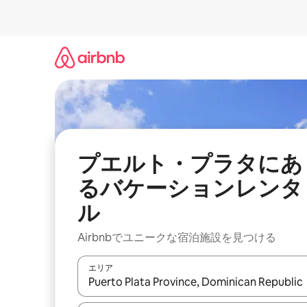
コ
ン
テ
ン
ツ
に
ス
キ
ッ
プ
プエルト・プラタにあ
るバケーションレンタ
ル
Airbnbでユニークな宿泊施設を見つける
エリア
検索結果が表示されたら、上下の矢印キーを使っ