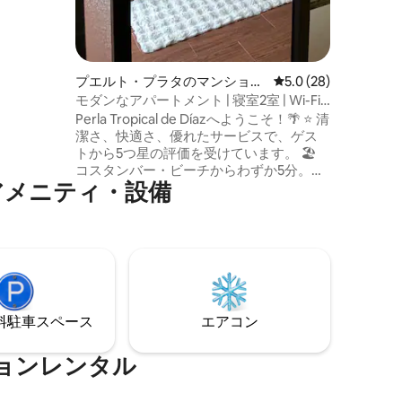
チ、アリ
までわずか
！すべてに
空港まで5
で15分。
プエルト・プラタのマンショ
レビュー28件、5つ星
5.0 (28)
ン・アパート
モダンなアパートメント | 寝室2室 | Wi-Fi |
中心部から10分
Perla Tropical de Díazへようこそ！🌴 ⭐ 清
潔さ、快適さ、優れたサービスで、ゲス
トから5つ星の評価を受けています。 🏖️
コスタンバー・ビーチからわずか5分。
アメニティ・設備
海、砂、美しい夕日をお楽しみくださ
い。 プエルトプラタにある居心地の良い
ペントハウスをお楽しみください。2室あ
り、それぞれに専用バスルームとエアコ
ンが備わっています。設備の整ったモダ
ンなキッチン、快適なリビングルーム、
絶好のロケーション：中心部から10分、
空港から30分。カップル、ファミリー、
⁠車ス⁠ペ⁠ー⁠ス
エアコン
旅行者に最適です。
ョンレンタル