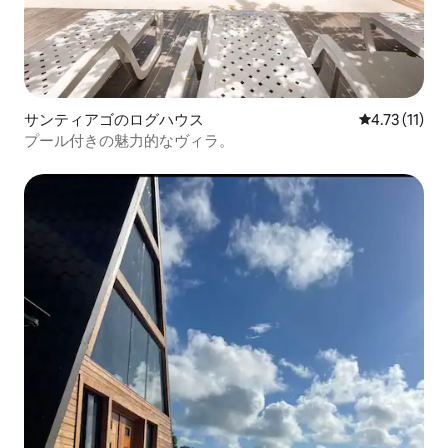
サンティアゴのログハウス
レビュー11件
4.73 (11)
プール付きの魅力的なヴィラ。