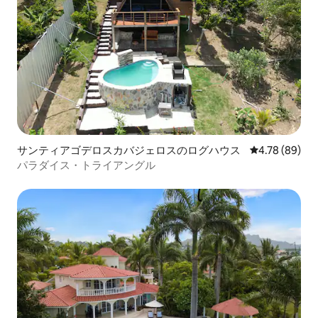
サンティアゴデロスカバジェロスのログハウス
レビュー89件
4.78 (89)
パラダイス・トライアングル