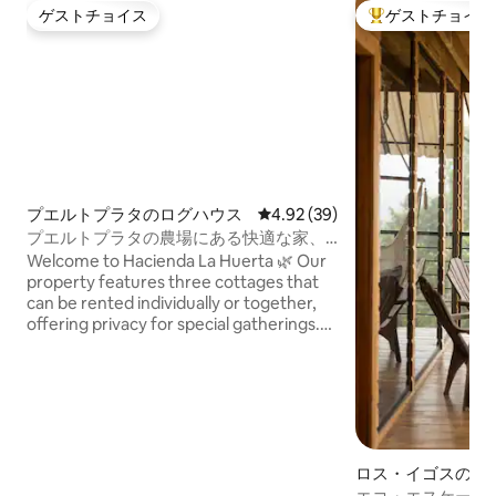
ゲストチョイス
ゲストチョイス
ゲストチョイス
大好評のゲストチ
プエルトプラタのログハウス
レビュー39件、5つ星中4.92
4.92 (39)
プエルトプラタの農場にある快適な家、
朝食付き
Welcome to Hacienda La Huerta 🌿 Our
property features three cottages that
can be rented individually or together,
offering privacy for special gatherings.
Located on a large farm property
surrounded by green areas, plantations,
and nature, it’s a peaceful countryside
retreat. 🍳 Breakfast is included, and
local restaurants are just 6 minutes
away.
ロス・イゴスのロ