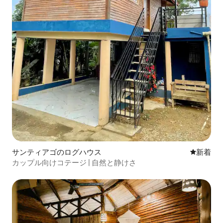
サンティアゴのログハウス
新しい宿
新着
カップル向けコテージ | 自然と静けさ