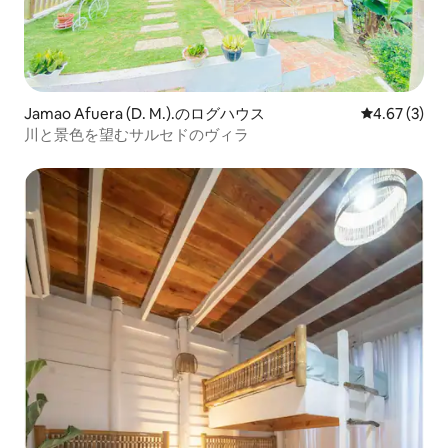
Jamao Afuera (D. M.).のログハウス
レビュー3件
4.67 (3)
川と景色を望むサルセドのヴィラ