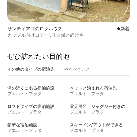
サンティアゴのログハウス
新しい宿
新着
カップル向けコテージ | 自然と静けさ
ぜひ訪⁠れ⁠た⁠い目⁠的⁠地
その他のタ⁠イ⁠プ⁠の宿⁠泊⁠先
やるべきこと
湖の近くにある宿泊施設
ペットと泊まれる宿泊先
プエルト・プラタ
プエルト・プラタ
ロフトタイプの宿泊施設
露天風呂・ジャグジー付きの宿泊施設
プエルト・プラタ
プエルト・プラタ
豪華な宿泊施設
スキーイン/アウトができる宿泊先
プエルト・プラタ
プエルト・プラタ