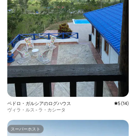
ペドロ・ガルシアのログハウス
レビュー1
5 (14)
ヴィラ・ルス - ラ・カシータ
スーパーホスト
スーパーホスト