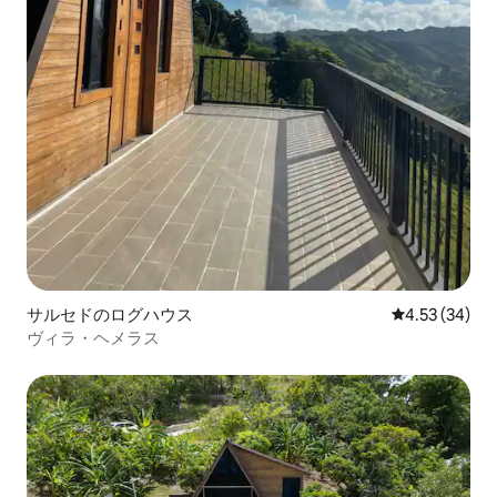
サルセドのログハウス
レビュー34件
4.53 (34)
ヴィラ・ヘメラス