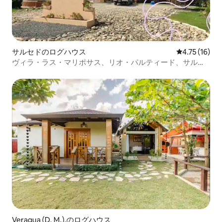
サルセドのログハウス
レビュー16件
4.75 (16)
ヴィラ・ラス・マリポサス、リオ・パルティード、サルセ
ド
Veragua (D. M.).のログハウス