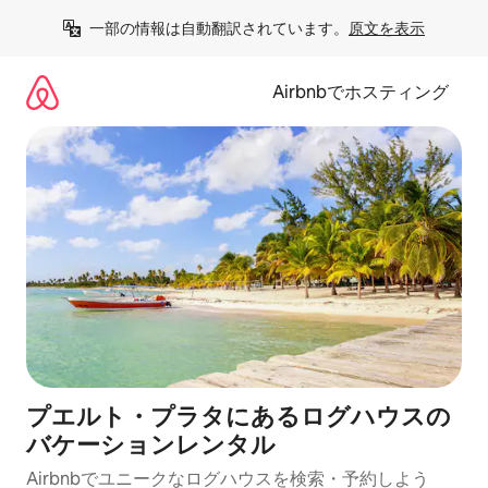
コ
一部の情報は自動翻訳されています。
原文を表示
ン
テ
ン
Airbnbでホスティング
ツ
に
ス
キ
ッ
プ
プエルト・プラタにあるログハウスの
バケーションレンタル
Airbnbでユニークなログハウスを検索・予約しよう