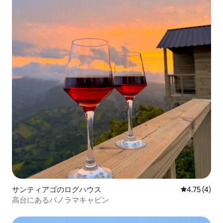
サンティアゴのログハウス
レビュー4件
4.75 (4)
高台にあるパノラマキャビン