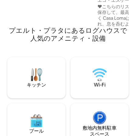
エコ・エスケープ 
ネイチャー・ビュー
❤️こちらのリス
保存して、最高の
く Casa Lomaは、緑豊かな丘陵に囲ま
れ、息を呑むよう
プエルト・プラタにあるログハウスで
ての木造建築の隠
ここでは時間がゆ
人気のアメニティ・設備
自分自身と大切な
ができます。 魂を洗うような夕日、居心
地のよい空間、そ
そ味わえる静寂をお
からわずか15分
は、ロマンチック
に最適です。
キッチン
Wi-Fi
敷地内無料駐⁠車
プール
ス⁠ペ⁠ー⁠ス