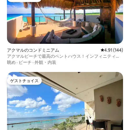
ゲストチョイス
アクマルのコンドミニアム
レビュー144件
4.91 (144)
アクマルビーチで最高のペントハウス！インフィニティプ
ール！
眺め
·
ビーチ
·
外観・内装
ゲストチョイス
ゲストチョイス