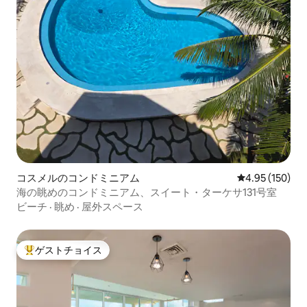
コスメルのコンドミニアム
レビュー150件
4.95 (150)
海の眺めのコンドミニアム、スイート・ターケサ131号室
ビーチ
·
眺め
·
屋外スペース
ゲストチョイス
大好評のゲストチョイスです。