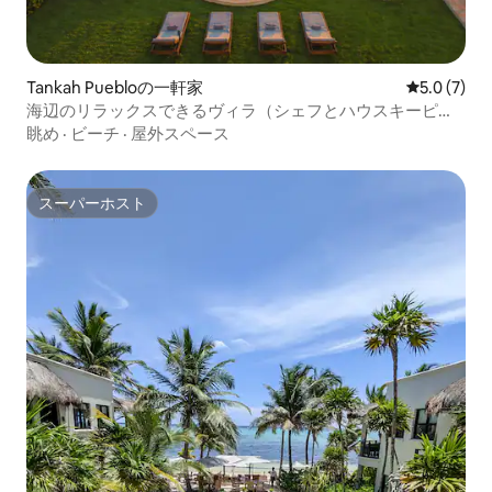
Tankah Puebloの一軒家
レビュー7
5.0 (7)
海辺のリラックスできるヴィラ（シェフとハウスキーピン
グ付き）
眺め
·
ビーチ
·
屋外スペース
スーパーホスト
スーパーホスト