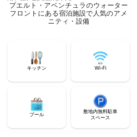
高のレストランからわずか数分の絶好の
プエルト・アベンチュラのウォーター
ロケーションをお楽しみください。 ✨ リ
フロントにある宿泊施設で人気のアメ
ビエラ・マヤで最も人気のあるAirbnbの
ニティ・設備
宿泊先のひとつ。プライバシー、快適
さ、高級感あふれる休暇を求めるご家族
やグループに最適です。 📅 早めのご予約
を。ご要望に応じてアーリーチェックイ
ンとレイトチェックアウトをご利用いた
だけます。予約可能状況によりご希望に
添えない場合があります。
キッチン
Wi-Fi
敷地内無料駐⁠車
プール
ス⁠ペ⁠ー⁠ス