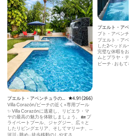
プエルト・アベン
ンドミニアム
プト・アベンチュ
室のコンドミニア
プエルト・アベン
で数歩
した2ベッドルー
完璧な休暇をお楽
ムとプラヤ・デル
ぐの場所にあるこ
ビーチ
·
おもてな
適さとスタイルを
リーナに近い最高
プールサイドでリ
向けのアメニティ
レストランやショ
ティビティを探索し
プエルト・アベンチュラの
レビュー266件、5つ星中4.91
4.91 (266)
を求める方、海辺
ヴィラ
Villa Corazón/ビーチの近く+専用プール
る方、大切な人と
✨ Villa Corazónに逃避し、リビエラ・マ
る方にとって、私
ヤの最高の魅力を体験しましょう。 🏡 プ
は理想的なバケー
ライベートプール、ジャグジー、広々と
す。
したリビングエリア、そしてマリーナ、
ビーチ、プエルト・アベンチュラスの最
河川
·
眺め
·
徒歩移動のしやすさ