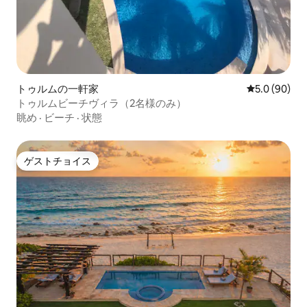
トゥルムの一軒家
レビュー90
5.0 (90)
トゥルムビーチヴィラ（2名様のみ）
眺め
·
ビーチ
·
状態
ゲストチョイス
ゲストチョイス