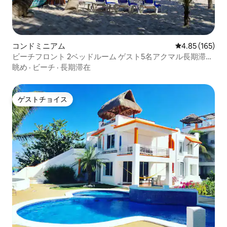
コンドミニアム
レビュー165件
4.85 (165)
ビーチフロント 2ベッドルーム ゲスト5名アクマル長期滞在
可能
眺め
·
ビーチ
·
長期滞在
ゲストチョイス
ゲストチョイス