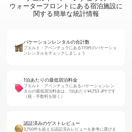
ウ⁠ォ⁠ー⁠タ⁠ー⁠フ⁠ロ⁠ン⁠ト⁠に⁠あ⁠る宿⁠泊⁠施⁠設⁠に
関⁠す⁠る簡⁠単⁠な統⁠計⁠情⁠報
バケーションレ⁠ン⁠タ⁠ル⁠の合⁠計⁠数
プエルト・アベンチュラにある170件のバケーショ
ンレンタルをチェックしましょう
1泊あたりの最⁠低⁠宿⁠泊⁠料⁠金
プエルト・アベンチュラにあるバケーションレン
タルの最低宿泊料金は、1泊あたり¥4,753 JPYです
（税・手数料を除く）
認証済みのゲ⁠ス⁠ト⁠レ⁠ビ⁠ュ⁠ー
3,750件を超える認証済みレビューを参考に選びま