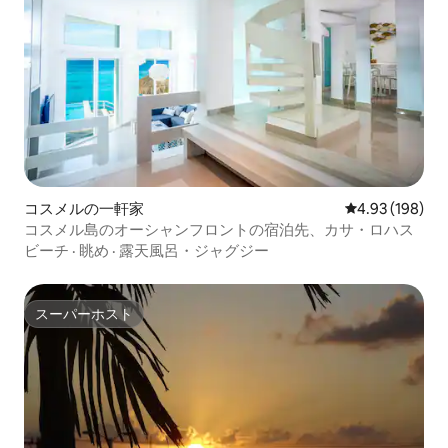
コスメルの一軒家
レビュー198件
4.93 (198)
コスメル島のオーシャンフロントの宿泊先、カサ・ロハス
ビーチ
·
眺め
·
露天風呂・ジャグジー
スーパーホスト
スーパーホスト