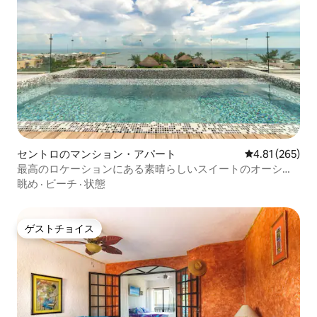
セントロのマンション・アパート
レビュー265件
4.81 (265)
最高のロケーションにある素晴らしいスイートのオーシャ
ンビュー！
眺め
·
ビーチ
·
状態
ゲストチョイス
ゲストチョイス