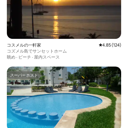
コスメルの一軒家
レビュー124件
4.85 (124)
コズメル島でサンセットホーム
眺め
·
ビーチ
·
屋内スペース
スーパーホスト
スーパーホスト