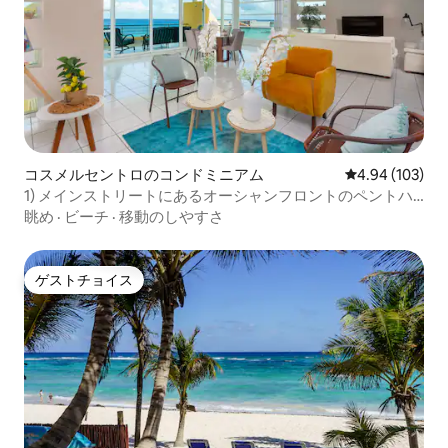
コスメルセントロのコンドミニアム
レビュー103件
4.94 (103)
1) メインストリートにあるオーシャンフロントのペントハ
ウス（ベッド2台）
眺め
·
ビーチ
·
移動のしやすさ
ゲストチョイス
ゲストチョイス