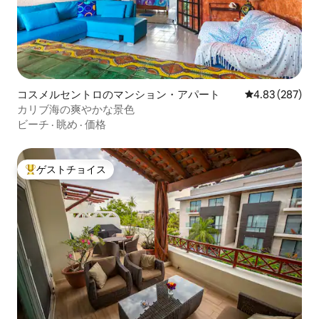
コスメルセントロのマンション・アパート
レビュー287件
4.83 (287)
カリブ海の爽やかな景色
ビーチ
·
眺め
·
価格
ゲストチョイス
大好評のゲストチョイスです。