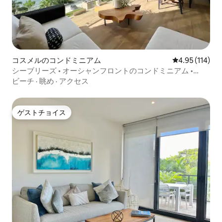
コスメルのコンドミニアム
レビュー114件
4.95 (114)
シーブリーズ • オーシャンフロントのコンドミニアム •
CoastalStay
ビーチ
·
眺め
·
アクセス
ゲストチョイス
ゲストチョイス