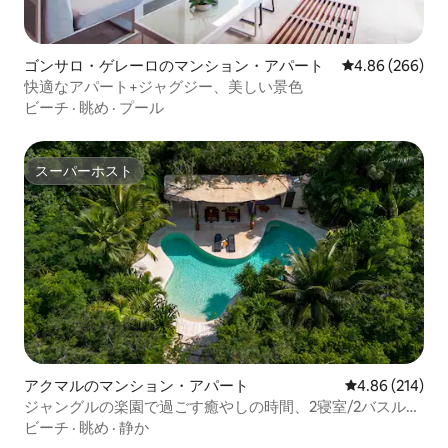
ゴンサロ・ゲレーロのマンション・アパート
レビュー266件
4.86 (266)
快適なアパート+ジャグジー、美しい景色
ビーチ
·
眺め
·
プール
スーパーホスト
スーパーホスト
アクマルのマンション・アパート
レビュー214件
4.86 (214)
ジャングルの楽園で過ごす癒やしの時間、2寝室/2バスルー
ム
ビーチ
·
眺め
·
静か