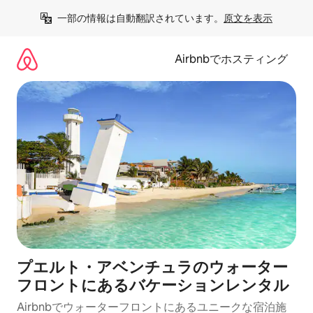
コ
一部の情報は自動翻訳されています。
原文を表示
ン
テ
ン
Airbnbでホスティング
ツ
に
ス
キ
ッ
プ
プエルト・アベンチュラのウォーター
フロントにあるバケーションレンタル
Airbnbでウォーターフロントにあるユニークな宿泊施