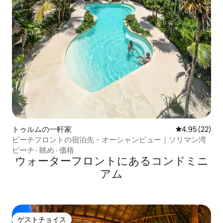
トゥルムの一軒家
レビュー22件
4.95 (22)
ビーチフロントの宿泊先・オーシャンビュー｜ソリマン湾
ビーチ
·
眺め
·
価格
ウォーターフロントにあるコンドミニ
アム
ゲストチョイス