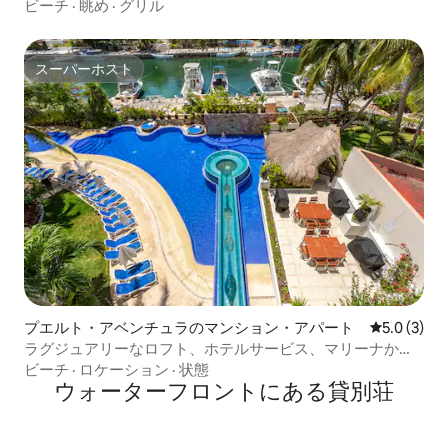
ビーチ
·
眺め
·
グリル
スーパーホスト
スーパーホスト
プエルト・アベンチュラのマンション・アパート
レビュー3
5.0 (3)
ラグジュアリーなロフト、ホテルサービス、マリーナから
すぐ。
ビーチ
·
ロケーション
·
状態
ウォーターフロントにある貸別荘