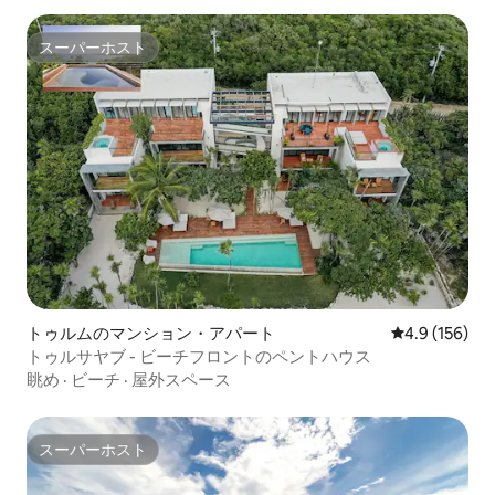
スーパーホスト
スーパーホスト
トゥルムのマンション・アパート
レビュー156
4.9 (156)
トゥルサヤブ - ビーチフロントのペントハウス
眺め
·
ビーチ
·
屋外スペース
スーパーホスト
スーパーホスト