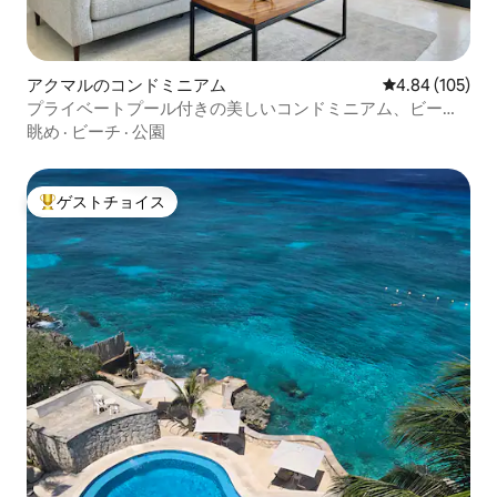
アクマルのコンドミニアム
レビュー105件
4.84 (105)
プライベートプール付きの美しいコンドミニアム、ビーチ
とゴルフ場の近く
眺め
·
ビーチ
·
公園
ゲストチョイス
大好評のゲストチョイスです。