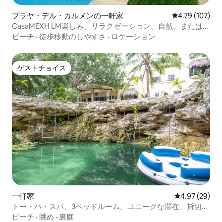
プラヤ・デル・カルメンの一軒家
レビュー107件
4.79 (107)
CasaMEXH LM楽しみ、リラクゼーション、自然、または冒
険。
ビーチ
·
徒歩移動のしやすさ
·
ロケーション
ゲストチョイス
ゲストチョイス
一軒家
レビュー29件
4.97 (29)
トー・ハ・スパ、3ベッドルーム、ユニークな滞在、貸切セ
ノーテ
ビーチ
·
眺め
·
裏庭