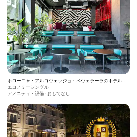
ボローニャ・アルコヴェッジョ・ベヴェラーラのホテル客
室
エコノミーシングル
アメニティ・設備
·
おもてなし