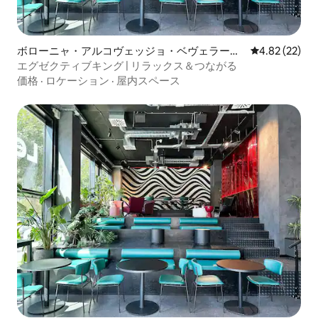
ボローニャ・アルコヴェッジョ・ベヴェラーラ
レビュー22件
4.82 (22)
のホテル客室
エグゼクティブキング | リラックス＆つながる
価格
·
ロケーション
·
屋内スペース