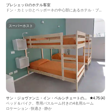
ブレシェッロのホテル客室
ドン・カミッロとペッポーネの中心部にあるホテル・ブリ
ッセラム
スーパーホスト
スーパーホスト
サン・ジョヴァンニ・イン・ペルシチェートのホ
レビュー4件
4.75 (4)
テル客室
ベッド＆バイク。専用バスルーム付きの4名用ルーム
ロケーション
·
快適さ
·
静か