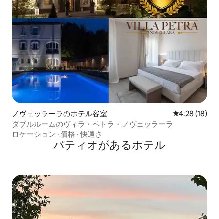
ノヴェッラーラのホテル客室
レビュー18件
4.28 (18)
ダブルルームのヴィラ・ペトラ・ノヴェッラーラ
ロケーション
·
価格
·
快適さ
パティオがあるホ⁠テ⁠ル