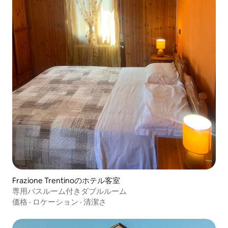
Frazione Trentinoのホテル客室
専用バスルーム付きダブルルーム
価格
·
ロケーション
·
清潔さ