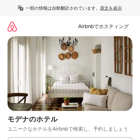
コ
一部の情報は自動翻訳されています。
原文を表示
ン
テ
ン
Airbnbでホスティング
ツ
に
ス
キ
ッ
プ
モデナのホ⁠テ⁠ル
ユニークなホ⁠テ⁠ル⁠をAirbnb⁠で検⁠索⁠し⁠、予⁠約し⁠ま⁠し⁠ょ⁠う