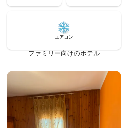
エアコン
ファミリー向⁠け⁠のホ⁠テ⁠ル