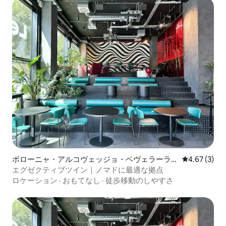
ボローニャ・アルコヴェッジョ・ベヴェラーラ
レビュー3件
4.67 (3)
のホテル客室
エグゼクティブツイン｜ノマドに最適な拠点
ロケーション
·
おもてなし
·
徒歩移動のしやすさ