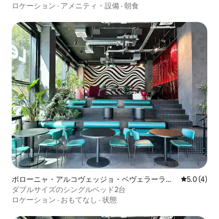
ィを構築
ロケーション
·
アメニティ・設備
·
朝食
ボローニャ・アルコヴェッジョ・ベヴェラーラの
レビュー4
5.0 (4)
ホテル客室
ダブルサイズのシングルベッド2台
ロケーション
·
おもてなし
·
状態