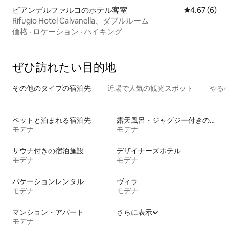
ピアンデルファルコのホテル客室
レビュー6件
4.67 (6)
Rifugio Hotel Calvanella、ダブルルーム
価格
·
ロケーション
·
ハイキング
ぜひ訪⁠れ⁠た⁠い目⁠的⁠地
その他のタ⁠イ⁠プ⁠の宿⁠泊⁠先
近場で人気の観光スポット
やる
ペットと泊まれる宿泊先
露天風呂・ジャグジー付きの宿泊施設
モデナ
モデナ
サウナ付きの宿泊施設
デザイナーズホテル
モデナ
モデナ
バケーションレンタル
ヴィラ
モデナ
モデナ
マンション・アパート
さらに表示
モデナ