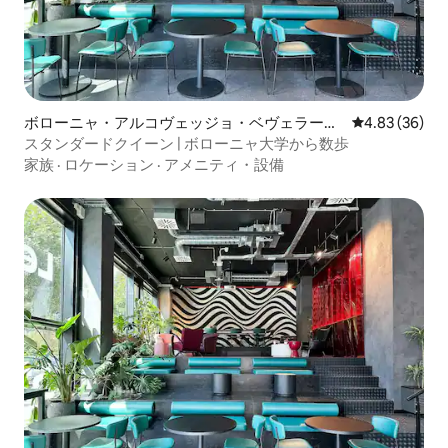
ボローニャ・アルコヴェッジョ・ベヴェラーラ
レビュー36件
4.83 (36)
のホテル客室
スタンダードクイーン | ボローニャ大学から数歩
家族
·
ロケーション
·
アメニティ・設備