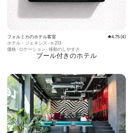
フォルミカのホテル客室
レビュー4件
4.75 (4)
ホテル・ジェネシス - n.213
価格
·
ロケーション
·
移動のしやすさ
プール付きのホ⁠テ⁠ル