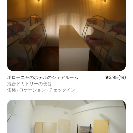
ボローニャのホテルのシェアルーム
レビュー19件
3.95 (19)
混合ドミトリーの寝台
価格
·
ロケーション
·
チェックイン