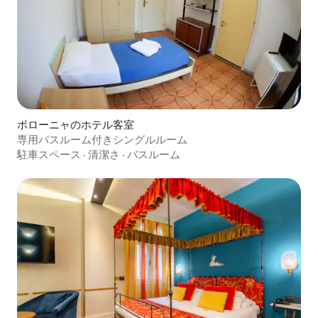
ボローニャのホテル客室
専用バスルーム付きシングルルーム
駐車スペース
·
清潔さ
·
バスルーム