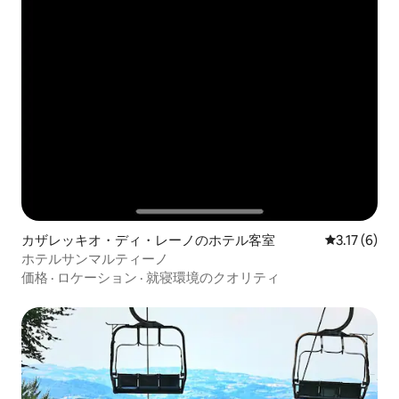
カザレッキオ・ディ・レーノのホテル客室
レビュー6件
3.17 (6)
ホテルサンマルティーノ
価格
·
ロケーション
·
就寝環境のクオリティ