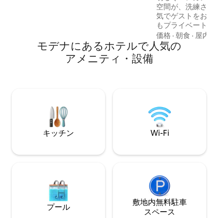
空間が、洗練され
気でゲストをお迎
もプライベートに
防音対策が施され
価格
·
朝食
·
屋内ス
モデナにあるホ⁠テ⁠ル⁠で人⁠気⁠の
ーズ家具が揃い、エ
薄型テレビ、洗練
ア⁠メ⁠ニ⁠テ⁠ィ⁠・設⁠備
ルーム、厳選され
ど、あらゆる快適
ウェルビーイング
をお約束するため
キッチン
Wi-Fi
敷地内無料駐⁠車
プール
ス⁠ペ⁠ー⁠ス