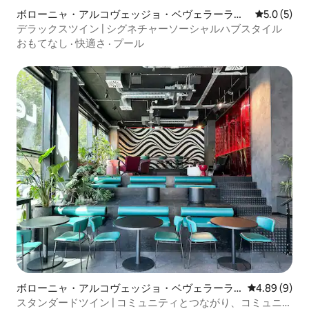
ボローニャ・アルコヴェッジョ・ベヴェラーラの
レビュー5
5.0 (5)
ホテル客室
デラックスツイン | シグネチャーソーシャルハブスタイル
おもてなし
·
快適さ
·
プール
ボローニャ・アルコヴェッジョ・ベヴェラーラ
レビュー9件
4.89 (9)
のホテル客室
スタンダードツイン | コミュニティとつながり、コミュニテ