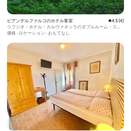
ピアンデルファルコのホテル客室
レビュー4
4.5 (4)
リフジオ・ホテル・カルヴァネッラのダブルルーム・スタ
ンダード
価格
·
ロケーション
·
おもてなし