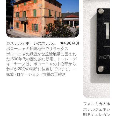
カステルデボーレのホテル客
レビュー43件、5つ星中4.98
4.98 (43)
室
ボローニャの丘陵地帯でリラックス
ボローニャの緑豊かな丘陵地帯に囲まれ
た1500年代の歴史的な邸宅、トッレ・デ
ィ・ヤーノは、ボローニャの中心部から
わずか20分の場所に位置しています。 プ
ライベートで静かなロケーションは、自
家族
·
ロケーション
·
情報の正確さ
然の中でリラックスしたい人やビジネス
での滞在に最適です。ボローニャ・フィ
エーレへはA1を利用して約25分でアクセ
スできます。 伝統料理と厳選されたワイ
ンを提供する館内レストラン、広々とし
た共用スペース、イベント、グループ、
フォルミカのホテ
共同滞在、特別なひと時、結婚式に最適
ホテルジェネシス - n
な空間が、この体験を完成させます。
明るくエレガント