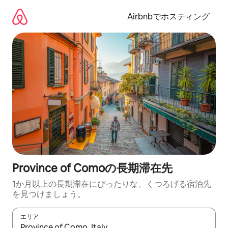
コ
ン
Airbnbでホスティング
テ
ン
ツ
に
ス
キ
ッ
プ
Province of Comoの長期滞在先
1か月以上の長期滞在にぴったりな、くつろげる宿泊先
を見つけましょう。
エリア
検索結果が表示されたら、上下の矢印キーを使って移動するか、