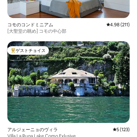
コモのコンドミニアム
レビュー211件
4.98 (211)
[大聖堂の眺め] コモの中心部
ゲストチョイス
大好評のゲストチョイスです。
アルジェーニョのヴィラ
レビュー1
5 (123)
Villa La Ruga Lake Como Exlusive