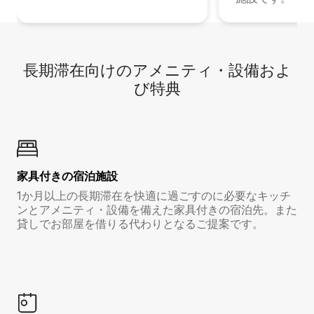
長期滞在向け⁠のア⁠メ⁠ニ⁠テ⁠ィ⁠・設⁠備⁠およ
び特⁠典
家具付き⁠の宿⁠泊⁠施⁠設
1か月以上の長期滞在を快適に過ごすのに必要なキッチ
ンとアメニティ・設備を備えた家具付きの宿泊先。また
貸しでお部屋を借りる代わりとなるご提案です。