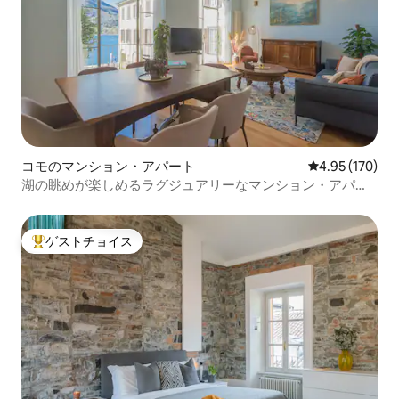
コモのマンション・アパート
レビュー170件
4.95 (170)
湖の眺めが楽しめるラグジュアリーなマンション・アパー
ト
ゲストチョイス
大好評のゲストチョイスです。