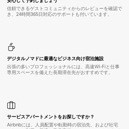
安心して予約しましょう
信頼できるゲストコミュニティからのレビューを確認で
き、24時間365日対応のサポートも付いています。
デジタルノマド⁠に最⁠適⁠なビ⁠ジ⁠ネ⁠ス⁠向⁠け宿⁠泊⁠施⁠設
出張の多いプロフェッショナルには、高速Wi-Fiと仕事
専用スペースを備えた長期滞在先がおすすめです。
サービスアパートメントをお探しですか？
Airbnbには、人員配置や転勤時の宿泊先、および社宅