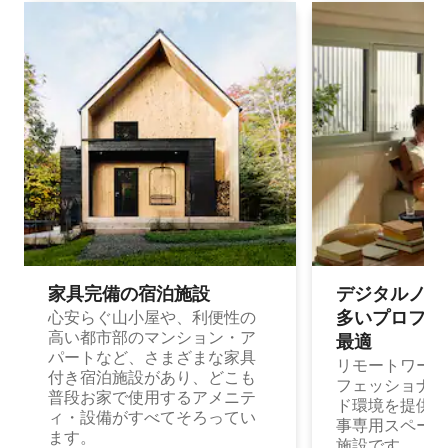
家具完備の宿⁠泊⁠施⁠設
デジタルノマド
多⁠いプ⁠ロ⁠フ⁠ェ⁠
心安らぐ山小屋や、利便性の
高い都市部のマンション・ア
最⁠適
パートなど、さまざまな家具
リモートワーク
付き宿泊施設があり、どこも
フェッショナル
普段お家で使用するアメニテ
ド環境を提供する
ィ・設備がすべてそろってい
事専用スペース
ます。
施設です。