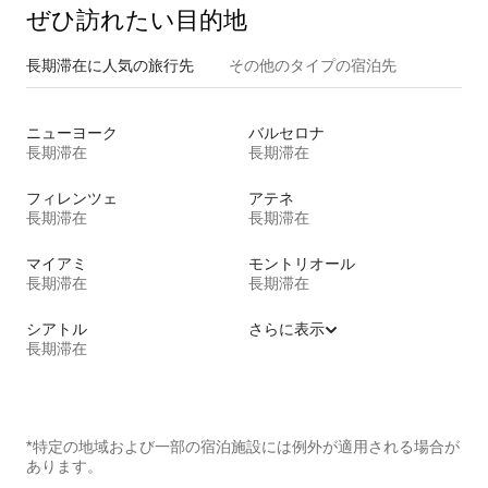
ぜひ訪⁠れ⁠た⁠い目⁠的⁠地
長期滞在に人気の旅行先
その他のタ⁠イ⁠プ⁠の宿⁠泊⁠先
ニューヨーク
バルセロナ
長期滞在
長期滞在
フィレンツェ
アテネ
長期滞在
長期滞在
マイアミ
モントリオール
長期滞在
長期滞在
シアトル
さらに表示
長期滞在
*特定の地域および一部の宿泊施設には例外が適用される場合が
あります。