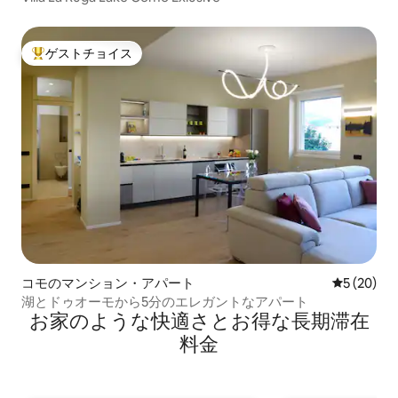
ゲストチョイス
大好評のゲストチョイスです。
コモのマンション・アパート
レビュー2
5 (20)
湖とドゥオーモから5分のエレガントなアパート
お家のような快⁠適⁠さ⁠とお⁠得⁠な長⁠期⁠滞⁠在
料⁠金