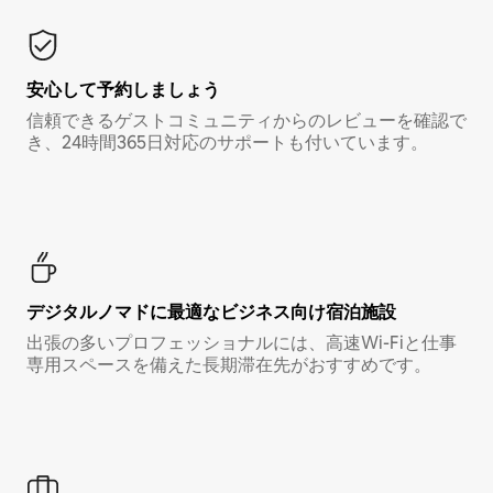
安心して予約しましょう
信頼できるゲストコミュニティからのレビューを確認で
き、24時間365日対応のサポートも付いています。
デジタルノマド⁠に最⁠適⁠なビ⁠ジ⁠ネ⁠ス⁠向⁠け宿⁠泊⁠施⁠設
出張の多いプロフェッショナルには、高速Wi-Fiと仕事
専用スペースを備えた長期滞在先がおすすめです。