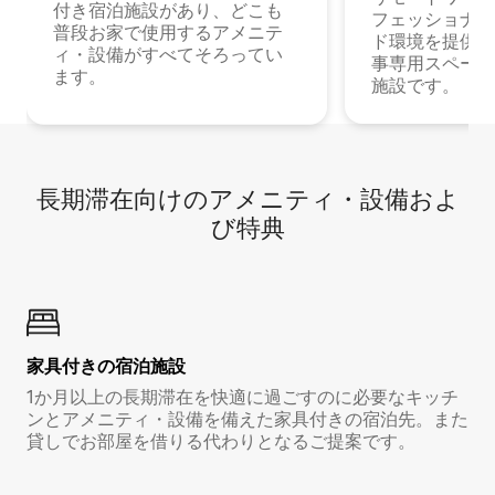
付き宿泊施設があり、どこも
フェッショナル
普段お家で使用するアメニテ
ド環境を提供する
ィ・設備がすべてそろってい
事専用スペース
ます。
施設です。
長期滞在向け⁠のア⁠メ⁠ニ⁠テ⁠ィ⁠・設⁠備⁠およ
び特⁠典
家具付き⁠の宿⁠泊⁠施⁠設
1か月以上の長期滞在を快適に過ごすのに必要なキッチ
ンとアメニティ・設備を備えた家具付きの宿泊先。また
貸しでお部屋を借りる代わりとなるご提案です。