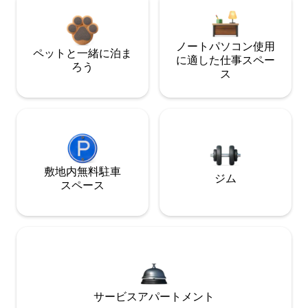
ノートパソコン使用
ペットと一緒に泊ま
に適した仕事スペー
ろう
ス
敷地内無料駐⁠車
ジム
ス⁠ペ⁠ー⁠ス
サービスアパートメント