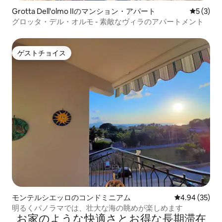
Grotta Dell'olmo IIのマンション・アパート
レビュー
5 (3)
グロッタ・デル・オルモ - 素敵なヴィラのアパートメント
ゲストチョイス
ゲストチョイス
モンテルシエッロのコンドミニアム
レビュー35件
4.94 (35)
明るくパノラマでは、壮大な海の眺めが楽しめます
お家のような快⁠適⁠さ⁠とお⁠得⁠な長⁠期⁠滞⁠在