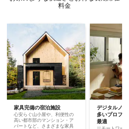
料⁠金
家具完備の宿⁠泊⁠施⁠設
デジタルノマド
多⁠いプ⁠ロ⁠フ⁠ェ⁠
心安らぐ山小屋や、利便性の
高い都市部のマンション・ア
最⁠適
パートなど、さまざまな家具
リモートワーク