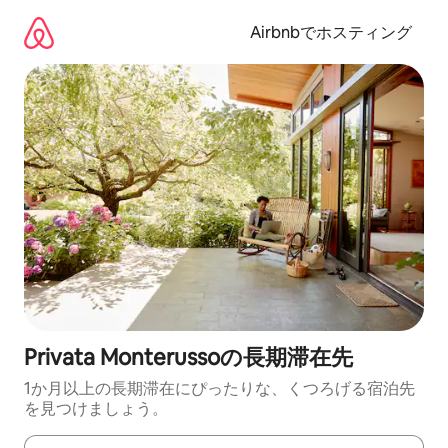
コ
ン
Airbnbでホスティング
テ
ン
ツ
に
ス
キ
ッ
プ
Privata Monterussoの長期滞在先
1か月以上の長期滞在にぴったりな、くつろげる宿泊先
を見つけましょう。