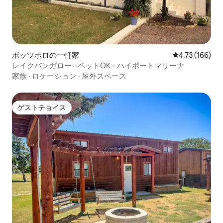
ポッツボロの一軒家
レビュー166件
4.73 (166)
レイクバンガロー - ペットOK - ハイポートマリーナ
家族
·
ロケーション
·
屋外スペース
ゲストチョイス
ゲストチョイス