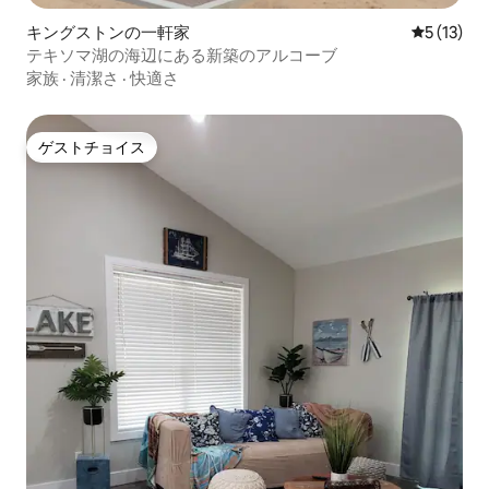
キングストンの一軒家
レビュー1
5 (13)
テキソマ湖の海辺にある新築のアルコーブ
家族
·
清潔さ
·
快適さ
ゲストチョイス
ゲストチョイス