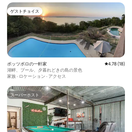
ゲストチョイス
ゲストチョイス
ポッツボロの一軒家
レビュー18件
4.78 (18)
湖畔、プール、夕暮れどきの島の景色
家族
·
ロケーション
·
アクセス
スーパーホスト
スーパーホスト