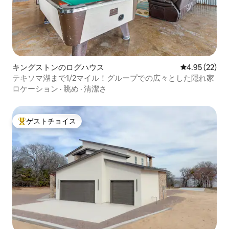
キングストンのログハウス
レビュー22件
4.95 (22)
テキソマ湖まで1/2マイル！グループでの広々とした隠れ家
ロケーション
·
眺め
·
清潔さ
ゲストチョイス
大好評のゲストチョイスです。