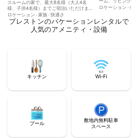
ーム、リビングエリ
スルームの家で、最大8名様（大人4名
は別の寝室、フル
ロケーション
·
価
様、子供4名様）までご宿泊いただけま
エリア、キッチン
す。水辺の素晴らしい日の出の景色で目
ロケーション
·
家族
·
快適さ
き釣り旅行にぴっ
を覚ましましょう。早起きでも夜更かし
プレストンのバケーションレンタルで
た、ご自身のボー
でも、この息をのむような1日の始まりを
人気のアメニティ・設備
マ湖のすべてをお
お見逃しなく。近くのビーチ、ハイキン
できます。 私たちのお部屋は快適でリラ
グトレイル、水泳スポットをお楽しみく
ックスできる場所
ださい。広々としたフェンス付きの裏庭
い飲み物を飲みな
は、屋外でのアクティビティ（全年齢対
楽しみください。
象）や、焚き火を囲んでスモアを食べな
クスして、この訪
がらおしゃべりするのに最適です。家族
い！
旅行に最適です。小型犬は歓迎します
が、キリンはお断りです！
キッチン
Wi-Fi
敷地内無料駐⁠車
プール
ス⁠ペ⁠ー⁠ス