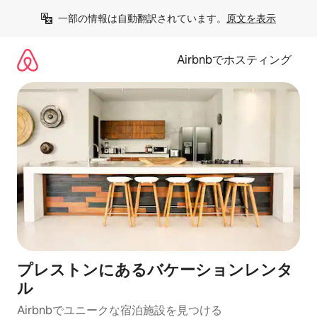
コ
一部の情報は自動翻訳されています。
原文を表示
ン
テ
ン
Airbnbでホスティング
ツ
に
ス
キ
ッ
プ
プレストンにあるバケーションレンタ
ル
Airbnbでユニークな宿泊施設を見つける