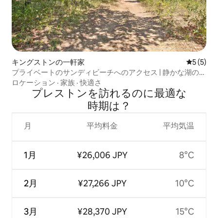
キングストンの一軒家
レビュー
5 (5)
プライベートのサンディビーチへのアクセス | 静かな湖の隠
れ家
ロケーション
·
家族
·
快適さ
プレストンを訪⁠れ⁠るの⁠に最⁠適⁠な
時⁠期⁠は⁠？
月
平均料金
平均気温
1月
¥26,006 JPY
8°C
2月
¥27,266 JPY
10°C
3月
¥28,370 JPY
15°C