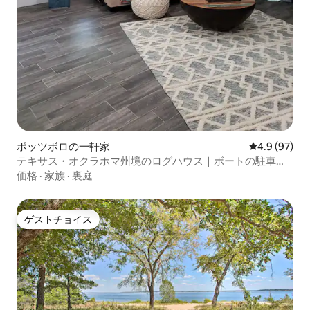
ポッツボロの一軒家
レビュー97
4.9 (97)
テキサス・オクラホマ州境のログハウス｜ボートの駐車場
あり｜マッサージチェアと自転車
価格
·
家族
·
裏庭
ゲストチョイス
ゲストチョイス