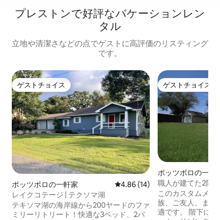
プレストンで好評なバケーションレン
タル
立地や清潔さなどの点でゲストに高評価のリスティング
です。
ゲストチョイス
ゲストチョイス
ゲストチョイス
ゲストチョイス
ポッツボロの一軒
職人が建てた2階
ポッツボロの一軒家
レビュー14件、5つ星中4.86
4.86 (14)
このカスタムメイ
レイクコテージ | テクソマ湖
族、ご友人、また
テキソマ湖の海岸線から200ヤードのファ
適です。 階下には
ミリーリトリート！快適な3ベッド、2バ