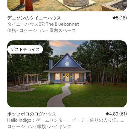
デニソンのタイニーハウス
レビュー1
5 (16)
タイニーハウス07: The Bluebonnet
価格
·
ロケーション
·
屋内スペース
ゲストチョイス
ゲストチョイス
ポッツボロのログハウス
レビュー61件
4.89 (61)
Hello Indigo：ゲームセンター、ビーチ、釣りの入り江、散
策コース
ロケーション
·
家族
·
ハイキング