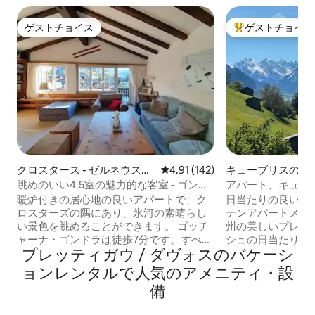
ゲストチョイス
ゲストチョイス
ゲストチョイス
大好評のゲストチ
クロスタース - ゼルネウスの
レビュー142件、5つ星中4.91
4.91 (142)
キューブリスのマ
マンション・アパート
パート
眺めのいい4.5室の魅力的な客室 - ゴンド
アパート、キュー
ラまで500m
暖炉付きの居心地の良いアパートで、ク
日当たりの良い山
ロスターズの隅にあり、氷河の素晴らし
テンアパートメン
い景色を眺めることができます。 ゴッチ
州の美しいプレッ
ャーナ・ゴンドラは徒歩7分です。すべて
シュの日当たりの
プレッティガウ / ダヴォスのバケーシ
のレストランやショップも徒歩で行けま
ちの愛情を込めて装
す。 100平方メートルの広々とした空間
アパートへようこ
ョンレンタルで人気のアメニティ・設
には、高い天井（魅力的な梁をご覧いた
カップル、小さな
備
だけますか？）とリビング兼ダイニング
方に最適で、その
ルームがあります。 3つのベッドルーム
をのむような景色