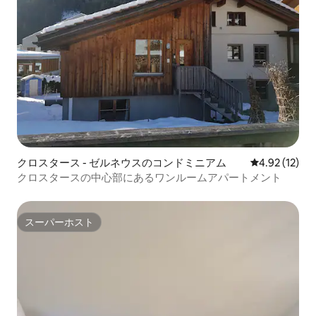
クロスタース - ゼルネウスのコンドミニアム
レビュー12件
4.92 (12)
クロスタースの中心部にあるワンルームアパートメント
スーパーホスト
スーパーホスト