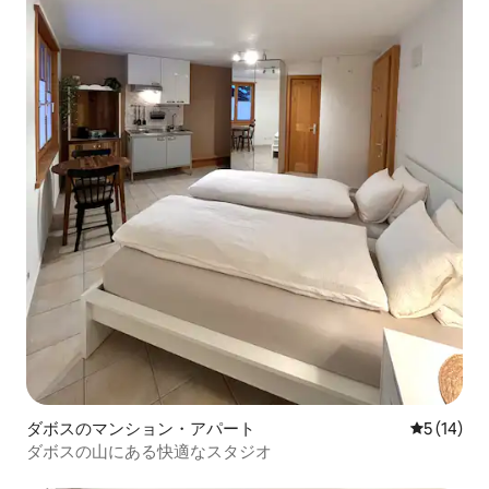
ダボスのマンション・アパート
レビュー1
5 (14)
ダボスの山にある快適なスタジオ