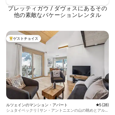
プレッティガウ / ダヴォスにあるその
他の素敵なバケーションレンタル
ゲストチョイス
大好評のゲストチョイスです。
ルツェインのマンション・アパート
レビュー2
5 (28)
シュタイベックリ | サン・アントニエンの山の眺めとアルプ