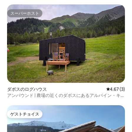
スの静けさ
スーパーホスト
スーパーホスト
ダボスのログハウス
レビュー3件
4.67 (3)
アンバウンド | 農場の近くのダボスにあるアルパイン・キャ
ビン
ゲストチョイス
ゲストチョイス