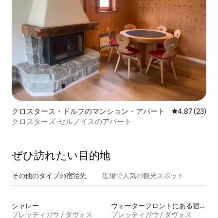
クロスタース・ドルフのマンション・アパート
レビュー23件
4.87 (23)
クロスターズ-セルノイスのアパート
ぜひ訪⁠れ⁠た⁠い目⁠的⁠地
その他のタ⁠イ⁠プ⁠の宿⁠泊⁠先
近場で人気の観光スポット
シャレー
ウォーターフロントにある宿泊施設
プレッティガウ / ダヴォス
プレッティガウ / ダヴォス