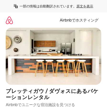
コ
一部の情報は自動翻訳されています。
原文を表示
ン
テ
ン
Airbnbでホスティング
ツ
に
ス
キ
ッ
プ
プレッティガウ / ダヴォスにあるバケ
ーションレンタル
Airbnbでユニークな宿泊施設を見つける