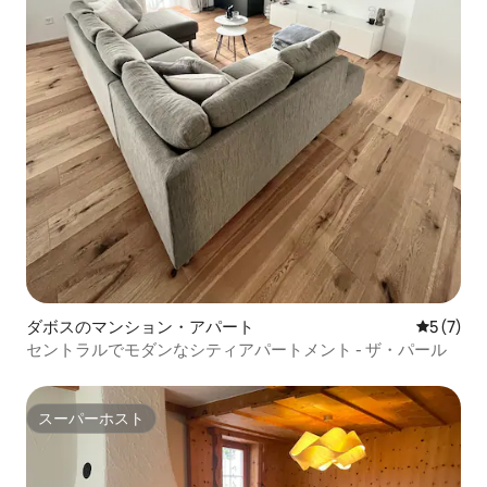
ダボスのマンション・アパート
レビュー
5 (7)
セントラルでモダンなシティアパートメント - ザ・パール
スーパーホスト
スーパーホスト