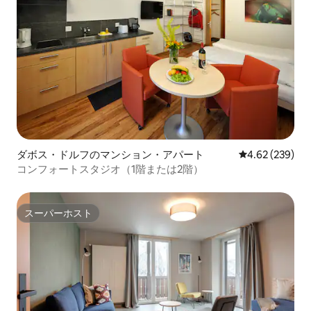
ダボス・ドルフのマンション・アパート
レビュー239件
4.62 (239)
コンフォートスタジオ（1階または2階）
スーパーホスト
スーパーホスト