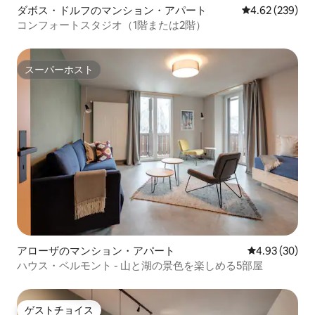
ダボス・ドルフのマンション・アパート
レビュー239件
4.62 (239)
コンフォートスタジオ（1階または2階）
スーパーホスト
スーパーホスト
アローザのマンション・アパート
レビュー30件
4.93 (30)
ハウス・ベルモント - 山と湖の景色を楽しめる5部屋
ゲストチョイス