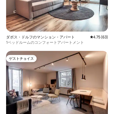
ダボス・ドルフのマンション・アパート
レビュー63件
4.75 (63)
1ベッドルームのコンフォートアパートメント
ゲストチョイス
ゲストチョイス