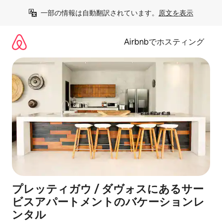
コ
一部の情報は自動翻訳されています。
原文を表示
ン
テ
ン
Airbnbでホスティング
ツ
に
ス
キ
ッ
プ
プレッティガウ / ダヴォスにあるサー
ビスアパートメントのバケーションレ
ンタル