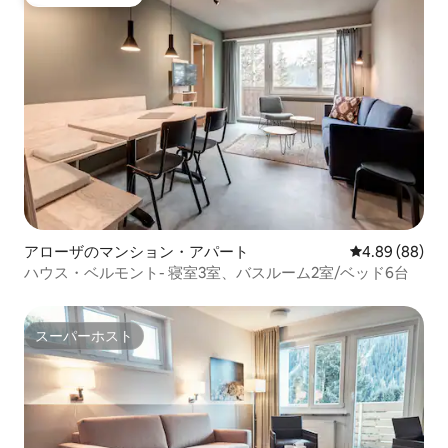
ゲストチョイス
アローザのマンション・アパート
レビュー88件
4.89 (88)
ハウス・ベルモント- 寝室3室、バスルーム2室/ベッド6台
スーパーホスト
スーパーホスト