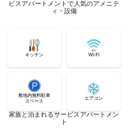
ポーツ複合施設が
ビスアパートメントで人気のアメニテ
にダイニングテーブルを備えた独立した
コート、スケート
ィ・設備
キッチンがあります。リビングルームと
ル、遊び場、素晴
寝室には薄型テレビが備えられていま
ンバイク、クロス
す。キッチンはモダンで設備が充実して
発点があります。 
います。シャワーまたはバスタブ付きの
ーンがあります。
バスルーム。バルコニー家具付きの南向
たバルコニーと美し
きバルコニー。
家族連れにも適し
キッチン
Wi-Fi
敷地内無料駐⁠車
エアコン
ス⁠ペ⁠ー⁠ス
家族と泊まれるサービスアパートメン
ト