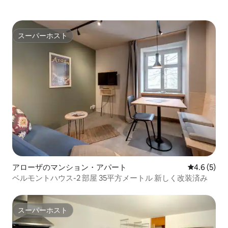
スーパーホスト
スーパーホスト
アローザのマンション・アパート
レビュー5
4.6 (5)
ベルモントハウス-2 部屋 35平方メートル 新しく改装済み
スーパーホスト
スーパーホスト