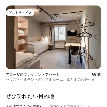
ゲストチョイス
ゲストチョイス
アローザのマンション・アパート
レビュー
5 (9)
ハウス・ベルモントのダブルルーム、森と山の景色付き
ぜひ訪⁠れ⁠た⁠い目⁠的⁠地
その他のタ⁠イ⁠プ⁠の宿⁠泊⁠先
近場で人気の観光スポット