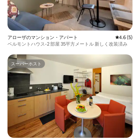
アローザのマンション・アパート
レビュー5
4.6 (5)
ベルモントハウス-2 部屋 35平方メートル 新しく改装済み
スーパーホスト
スーパーホスト