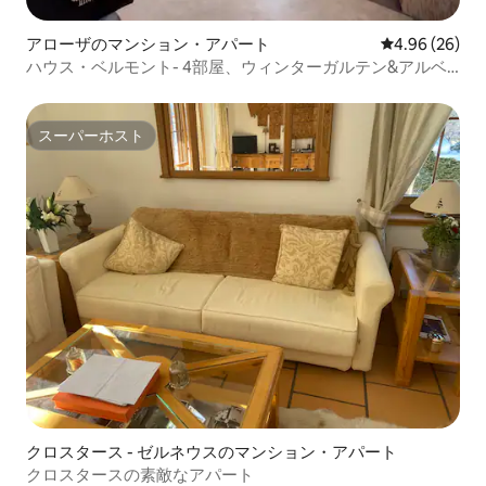
アローザのマンション・アパート
レビュー26件
4.96 (26)
ハウス・ベルモント- 4部屋、ウィンターガルテン&アルベ
ンシュテューリ
スーパーホスト
スーパーホスト
クロスタース - ゼルネウスのマンション・アパート
クロスタースの素敵なアパート