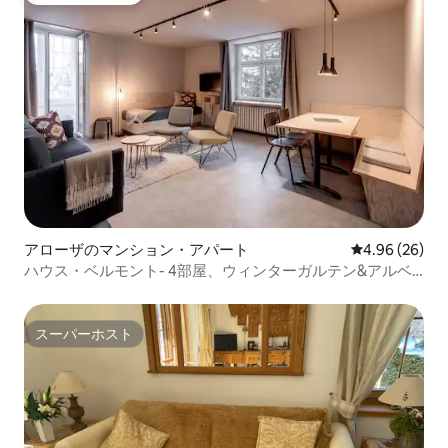
アローザのマンション・アパート
レビュー26件
4.96 (26)
ハウス・ベルモント- 4部屋、ウィンターガルテン&アルベ
ンシュテューリ
スーパーホスト
スーパーホスト