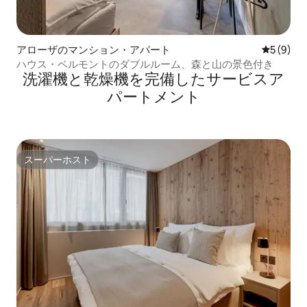
アローザのマンション・アパート
レビュー
5 (9)
ハウス・ベルモントのダブルルーム、森と山の景色付き
洗濯機と乾燥機を完備したサービスア
パートメント
スーパーホスト
スーパーホスト