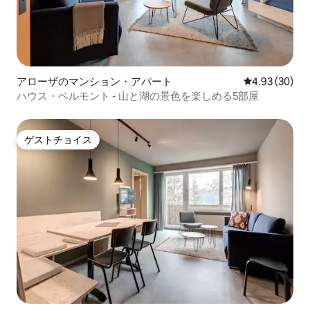
アローザのマンション・アパート
レビュー30件
4.93 (30)
ハウス・ベルモント - 山と湖の景色を楽しめる5部屋
ゲストチョイス
ゲストチョイス