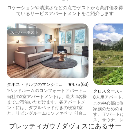
ロケーションや清潔さなどの点でゲストから高評価を得
ているサービスアパートメントをご紹介します
スーパーホスト
スーパーホスト
ダボス・ドルフのマンショ
レビュー63件、5つ星中4.75
4.75 (63)
ン・アパート
1ベッドルームのコンフォートアパートメ
クロスタース - 
ント
当社の2室アパートメントは、最大 4名様
マンション・アパ
8人用アパートメントSil
までご宿泊いただけます。各アパートメ
Klosters
この中心部に位置
ントには、ダブルベッド付きの寝室1室
家族のためのすべ
と、リビングルームにソファベッド1台が
す。 アパートは
備えられています。快適で実用的な内装
ス、サウナ、レス
のアパートメントには、リビング兼ダイ
プレッティガウ / ダヴォスにあるサー
ル内にあります。
ニングキッチン、またはリビングルーム