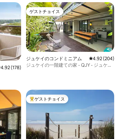
ゲストチョイス
ゲストチョイス
ジュケイのコンドミニアム
レビュー204件、5つ星
4.92 (204)
ジュケイの一階建ての家 - QJY - ジュケイ
レビュー178件、5つ星中4.92つ星の平均評価
4.92 (178)
の農場
ゲストチョイス
大好評のゲストチョイスです。