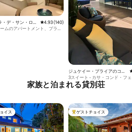
ラ・デ・サン・ロウ
レビュー140件、5つ星中4.93つ星の平均評価
4.93 (140)
コンドミニアム
ルームのアパートメント、プライ
ラブ、ビーチに近い
中4.93つ星の平均評価
ジュケイー・プライアのコン
ドミニアム
3スイート - カサ・コンド・フェ
家族と泊まれる貸別荘
ジュケイ
ョイス
ゲストチョイス
ョイス
大好評のゲストチョイスです。