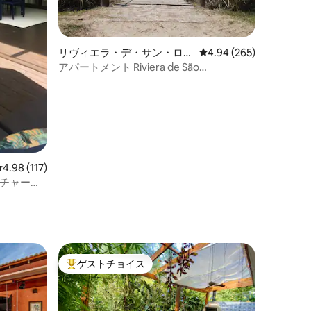
リヴィエラ・デ・サン・ロウ
レビュー265件、5つ星
4.94 (265)
レンソ・ベルチオガのコンド
アパートメント Riviera de São
ミニアム
Lourenço、モジュール3、砂浜に面した
レビュー117件、5つ星中4.98つ星の平均評価
4.98 (117)
チャード -
ゲストチョイス
大好評のゲストチョイスです。