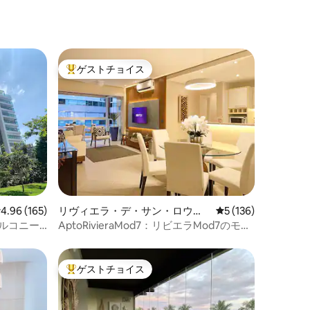
ト
のスイート
ゲストチョイス
大好評のゲストチョイスです。
レビュー165件、5つ星中4.96つ星の平均評価
4.96 (165)
リヴィエラ・デ・サン・ロウレ
レビュー136件、5
5 (136)
ンソのマンション・アパート
ルコニー
AptoRivieraMod7：リビエラMod7のモダ
ンなアパートメント
ゲストチョイス
大好評のゲストチョイスです。