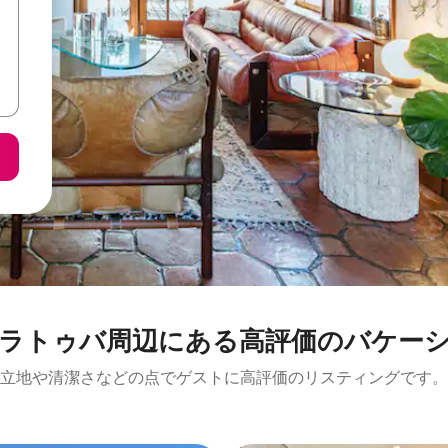
バ⁠周⁠辺⁠に⁠あ⁠る高⁠評⁠価⁠のバ⁠ケ⁠ー⁠シ⁠ョ
立地や清潔さなどの点でゲストに高評価のリスティングです。