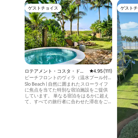
ゲストチョイス
ゲストチ
ゲストチョイス
ゲストチ
ロテアメント・コスタ・ド・
レビュー111件、5つ星
4.95 (111)
ソルの一軒家
ビーチフロントのヴィラ（温水プール付
き）| スロービーチ
Slo Beach | 自然に囲まれたスローライフ
に焦点を当てた特別な宿泊施設をご提供
しています。 単なる宿泊をはるかに超え
て、すべての旅行者に合わせた滞在をご
用意しています。 環境に配慮したビーチ
フロントの宿泊先 4室のスイート – 最大10
名様まで宿泊可能 ホテルスタイルのシー
ツ類 オーシャンフロントの温水プール バ
ーベキューエリア 焚き火台 ビーチ向けア
メニティ・設備 ファミリー向けアメニテ