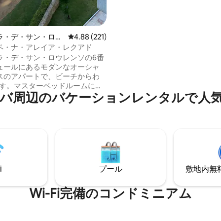
ベッドの寝室1室。 ガラスで囲まれたグル
メバルコニーには、バーベキュ
と追加のドリンク用冷蔵庫が備
ます。
ラ・デ・サン・ロウ
レビュー221件、5つ星中4.88つ星の平均評価
4.88 (221)
マンション・アパー
ペ・ナ・アレイア・レクアド
ラ・デ・サン・ロウレンソの6番
ュールにあるモダンなオーシャ
スのアパートで、ビーチからわ
です。マスターベッドルームには
⁠のバ⁠ケ⁠ー⁠シ⁠ョ⁠ン⁠レ⁠ン⁠タ⁠ル⁠で人⁠気⁠の
スターバスルームがあります。
つのスタンダードな寝室があり、
寝室にエアコンが備わってお
にはスタンダードなバスルーム
す。バルコニーにはバーベキュ
リルエリアがあります。設備・
ろったキッチンには、ネスプレ
ンが含まれています。建物の共
i
プール
敷地内無料駐
にはプールとテニスコートがあ
午前7時から午後5時までビーチ
をご利用いただけます。
Wi-Fi完備のコンドミニアム