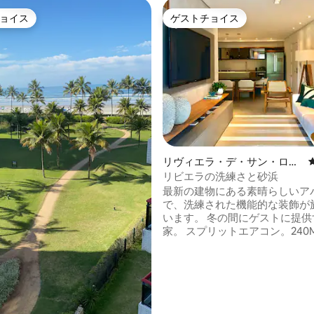
ョイス
ゲストチョイス
ョイス
ゲストチョイス
中4.95つ星の平均評価
リヴィエラ・デ・サン・ロウ
レンソのコンドミニアム
リビエラの洗練さと砂浜
最新の建物にある素晴らしいア
で、洗練された機能的な装飾が
います。 冬の間にゲストに提供
家。 スプリットエアコン。240
WiFi。 リビングには60インチ
室には35インチテレビ。 コン
ーブン、電子レンジ。 冷蔵庫と
設備の整ったキッチンと食器棚。
い機、洗濯機/乾燥機。 クイーンベッドの
スイート1室、バスルームと2つ