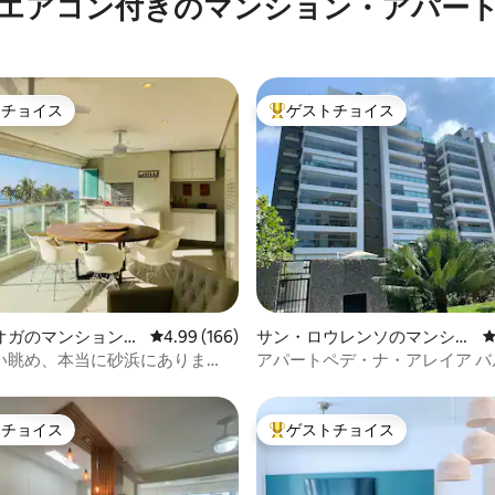
エアコン付きのマンション・アパー
トチョイス
ゲストチョイス
ゲストチョイスです。
大好評のゲストチョイスです。
中4.92つ星の平均評価
オガのマンション・
レビュー166件、5つ星中4.99つ星の平均評価
4.99 (166)
サン・ロウレンソのマンショ
ン・アパート
い眺め、本当に砂浜にありま
アパートペデ・ナ・アレイア バ
付き 巨大-モジュール3
トチョイス
ゲストチョイス
ゲストチョイスです。
大好評のゲストチョイスです。