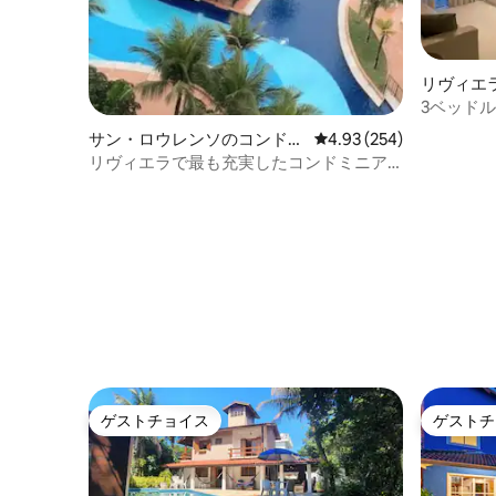
リヴィエ
レンソの
3ベッド
ベートク
サン・ロウレンソのコンドミ
レビュー254件、5つ星
4.93 (254)
ニアム
リヴィエラで最も充実したコンドミニア
ムの一つです！
ゲストチョイス
ゲストチ
ゲストチョイス
ゲストチ