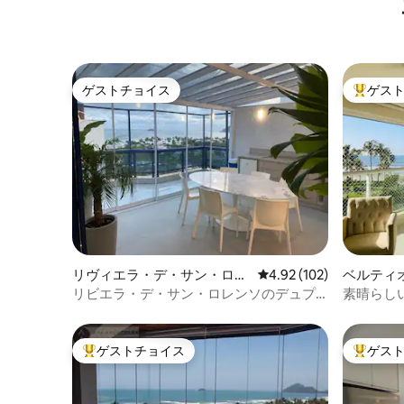
ら150メートル
ゲストチョイス
ゲス
ゲストチョイス
大好評の
リヴィエラ・デ・サン・ロウ
レビュー102件、5つ星
4.92 (102)
ベルティ
レンソのマンション・アパー
アパート
リビエラ・デ・サン・ロレンソのデュプ
素晴らし
ト
レックス・コベルチャー
す!!!!
ゲストチョイス
ゲス
大好評のゲストチョイスです。
大好評の