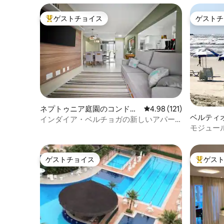
ゲストチョイス
ゲストチ
大好評のゲストチョイスです。
ゲストチ
ネプトゥニア庭園のコンドミ
レビュー121件、5つ星
4.98 (121)
ベルティ
ニアム
インダイア・ベルチョガの新しいアパー
ム
モジュー
ト - 夢のようです！
ゲストチョイス
ゲス
ゲストチョイス
大好評の