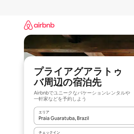
コ
ン
テ
ン
ツ
に
ス
キ
ッ
プ
プライアグアラトゥ
バ⁠周⁠辺⁠の宿⁠泊⁠先
Airbnbでユニークなバ⁠ケ⁠ー⁠シ⁠ョ⁠ンレ⁠ン⁠タ⁠ルや
一⁠軒⁠家な⁠ど⁠を予⁠約⁠し⁠よ⁠う
エリア
検索結果が表示されたら、上下の矢印キーを使っ
チェックイン