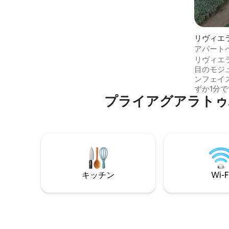
ィ・設備 エアコン 光ファイバーWi-Fi（リ
モートワークに最適） ハウスキーピング
コンシェルジュサービス コスタ・ド・ソ
ル・ゲート付きコミュニティ – ブロックF
リヴィエ
– グアラツバビーチ、ベルティオガ、SP。
レンソの
アパート
24時間セキュリティ
ト
リヴィエ
目のモジ
ンフェイ
ずか1分
プライアグアラトゥバ⁠周⁠辺
専用のマ
さらに2
すべての
り、近く
がありま
ー用のグ
器具のそ
ッソマシ
キッチン
Wi-F
用エリア
ります。
サービス