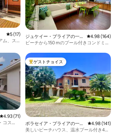
レビュー17件、5つ星中5つ星の平均評価
5 (17)
ジュケイー・プライアの一軒
レビュー164件、5つ星
4.98 (164)
アム、ス
家
ビーチから150 mのプール付きコンドミニ
付きの家
アムのハイエンドハウス
ゲストチョイス
大好評のゲストチョイスです。
レビュー71件、5つ星中4.93つ星の平均評価
4.93 (71)
・コス
ボラセイア・プライアの一軒
レビュー141件、5つ星
4.98 (141)
家
美しいビーチハウス、温水プール付き4つ