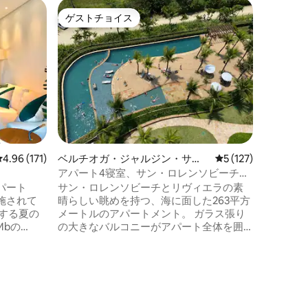
ロテアメ
ゲストチョイス
ゲス
ゲストチョイス
大好評
ソルの一
コンドミ
フロント
プール付
ています
アムにあ
にあり、
ら10分
窯、バー
ザオーブ
（全てエ
ァン、ベ
レビュー171件、5つ星中4.96つ星の平均評価
4.96 (171)
ベルチオガ・ジャルジン・サ
レビュー127件、5
5 (127)
台）、す
ン・ロウレンソのマンション・
二階と広
アパート4寝室、サン・ロレンソビーチの
アパート
ハウスメ
砂浜、ベルティオガ
パート
サン・ロレンソビーチとリヴィエラの素
ン。 お
施されて
晴らしい眺めを持つ、海に面した263平方
する夏の
メートルのアパートメント。 ガラス張り
Mbの
の大きなバルコニーがアパート全体を囲
テレビ、寝
んでいます。 4つのベッドルーム、うち2
ロ、電気オ
つはスイート、すべてに内蔵クローゼッ
冷凍庫。
トがあります。 全室にエアコン完備。 テ
 食器洗
レビと120メガのインターネットアクセ
ス。 10名以上用のテーブルを備えた素晴
のボックス
らしいダイニングルームとキッチン。 バ