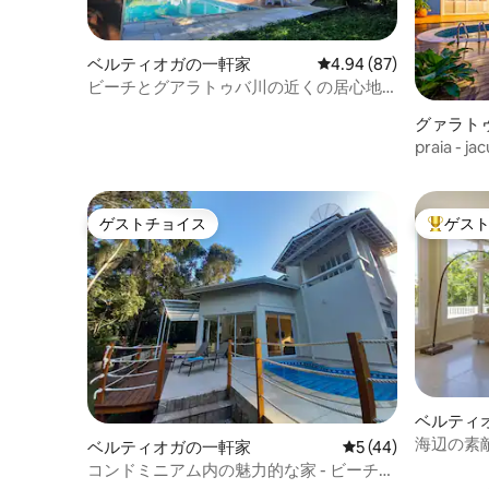
ベルティオガの一軒家
レビュー87件、5つ星中
4.94 (87)
ビーチとグアラトゥバ川の近くの居心地
の良い家
グァラト
praia -
150 m
ゲストチョイス
ゲス
ゲストチョイス
大好評の
ベルティ
海辺の素
ベルティオガの一軒家
レビュー44件、5
5 (44)
コンドミニアム内の魅力的な家 - ビーチか