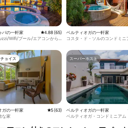
4.94つ星の平均評価
ゥバの一軒家
レビュー65件、5つ星中4.88つ星の平均評価
4.88 (65)
ベルティオガの一軒家
 jacuzzi/Wifi/プール/エアコンから
コスタ・ド・ソルのコンドミニ
イート2室、プール、エアコン
トチョイス
スーパーホスト
ゲストチョイスです。
スーパーホスト
オガの一軒家
レビュー63件、5つ星中5つ星の平均評価
5 (63)
ベルティオガの一軒家
敵な家
ベルティオガ・コンドミニアム
つ星中5つ星の平均評価
タ・ド・ソル - 温水プール