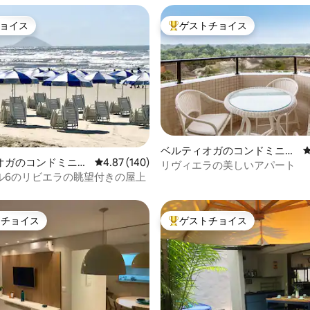
ョイス
ゲストチョイス
ョイス
大好評のゲストチョイスです。
中4.98つ星の平均評価
ベルティオガのコンドミニア
オガのコンドミニア
レビュー140件、5つ星中4.87つ星の平均評価
4.87 (140)
ム
リヴィエラの美しいアパート
ル6のリビエラの眺望付きの屋上
トチョイス
ゲストチョイス
ゲストチョイスです。
大好評のゲストチョイスです。