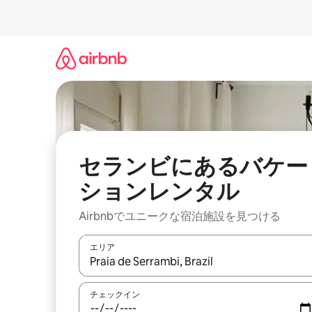
コ
ン
テ
ン
ツ
に
ス
キ
ッ
プ
セランビにあるバケー
ションレンタル
Airbnbでユニークな宿泊施設を見つける
エリア
検索結果が表示されたら、上下の矢印キーを使っ
チェックイン