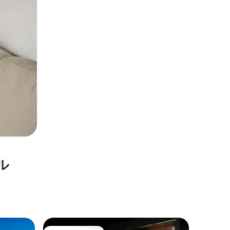
ル
エンセア