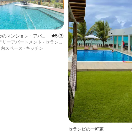
カのマンション・アパー
レビュー3件、5つ星中5つ星の平均評価
5 (3)
リーアパートメント - セランビ
4.95つ星の平均評価
ンス - 141M
屋内スペース
·
キッチン
セランビの一軒家