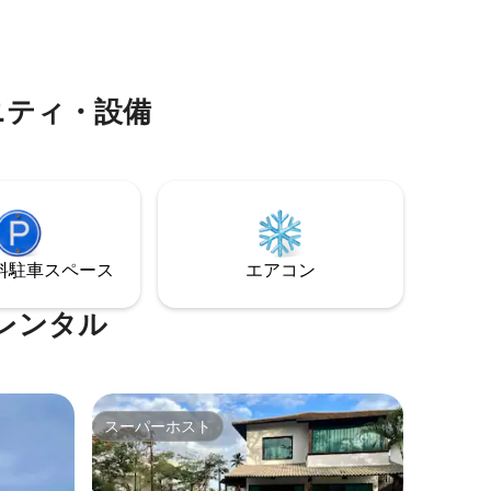
）。 Wi-
ル 海から100m、静かで安全な通り
etflix、
ジなど）
ニティ・設備
ン類。
⁠車ス⁠ペ⁠ー⁠ス
エアコン
レンタル
スーパーホスト
スーパーホスト