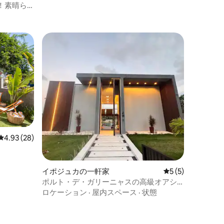
！素晴ら
レビュー28件、5つ星中4.93つ星の平均評価
4.93 (28)
イポジュカの一軒家
レビュー5件、5
5 (5)
ポルト・デ・ガリーニャスの高級オアシ
ス
ロケーション
·
屋内スペース
·
状態