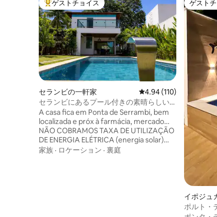
ゲストチョイス
ゲストチ
大好評のゲストチョイスです。
ゲストチ
セランビの一軒家
レビュー110件、5つ星
4.94 (110)
セランビにあるプール付きの素晴らしい
家
A casa fica em Ponta de Serrambi, bem
localizada e próx à farmácia, mercado…
NÃO COBRAMOS TAXA DE UTILIZAÇÃO
DE ENERGIA ELÉTRICA (energia solar)
Pet-friendly Fica à 350m da praia.
家族
·
ロケーション
·
裏庭
DISPONIBILIZAMOS roupa de cama e
banho p/ 12 pessoas Casa ampla,
ventilada, varanda e área gourmet com
churrasqueira Possui 4 quartos, sendo
duas suítes, tds climatizados (ar splis) 1
イポジュ
suítes fica no térreo, facilitando p/ quem
ポルト・
tem dif. de locomoção Ambiente h.
デ・セラ
ポンタ・