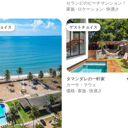
セランビのビーチマンション！
しいです。
家族
·
ロケーション
·
快適さ
ョイス
ゲストチョイス
ョイス
ゲストチョイス
4.71つ星の平均評価
タマンダレの一軒家
カーサ・マウェ
価格
·
家族
·
快適さ