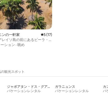
エンの一軒家
レビュー17件、5つ星中5つ星の平均評価
5 (17)
アレイソ島の前にあるビーラ・
ハウス
ケーション
·
眺め
気の観光スポット
ジャボアタン・ドス・グアララペス
ガラニュンス
バケーションレンタル
バケーションレンタル
バ