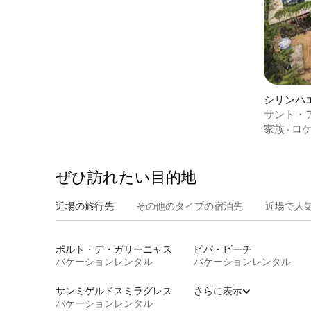
シリンハ
サント・
マール・
家族
·
ロ
ぜひ訪⁠れ⁠た⁠い目⁠的⁠地
近場の旅行先
その他のタ⁠イ⁠プ⁠の宿⁠泊⁠先
近場で人
ポルト・デ・ガリーニャス
ピパ・ビーチ
バケーションレンタル
バケーションレンタル
サンミゲルドスミラグレス
さらに表示
バケーションレンタル