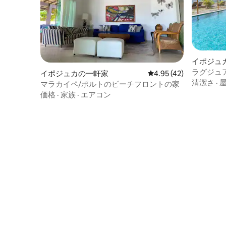
イポジュ
ト
ラグジュア
イポジュカの一軒家
レビュー42件、5つ星中
4.95 (42)
エクスペリエ
清潔さ
·
マラカイペ/ポルトのビーチフロントの家
価格
·
家族
·
エアコン