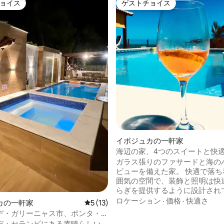
ョイス
ゲストチョイス
ョイス
ゲストチョイス
中4.94つ星の平均評価
イポジュカの一軒家
海辺の家、4つのスイートと快
ガラス張りのファサードと海の
ビューを備えた家。 快適で落ち
囲気の空間で、装飾と照明は快
らぎを提供するように設計され
す。 6台分の駐車場。 専用警備
ロケーション
·
価格
·
快適さ
カの一軒家
レビュー13件、5つ星中5つ星の平均評価
5 (13)
バルコニー2つ、プール、バー
デ・ガリーニャス市、ポンタ・
ット。エアコンと電気シャワー
ンビの美しい家
デ・セランビにある素晴らしい