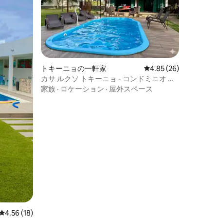
トキーニョの一軒家
レビュー26件、5つ星
4.85 (26)
カサ ルクソ トキーニョ - コンドミニオ ベ
イラ マール - プール。
家族
·
ロケーション
·
屋外スペース
レビュー18件、5つ星中4.56つ星の平均評価
4.56 (18)