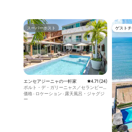
スーパーホスト
ゲストチ
スーパーホスト
ゲストチ
エンセアジーニャの一軒家
レビュー24件、5つ星中
4.71 (24)
ポルト・デ・ガリーニャス／セランビー
チハウス
価格
·
ロケーション
·
露天風呂・ジャグジ
ー