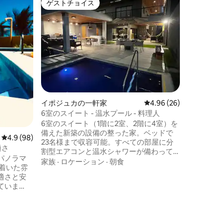
ゲストチョイス
ゲスト
ゲストチョイス
ゲスト
Serrambi
この家は
ビーチの
ーチから
ります。
います。
ロケーシ
キングサ
ンサイズ
室 家の
エリアに
イポジュカの一軒家
レビュー26件、5つ星
4.96 (26)
には電気
ー、ビー
6室のスイート - 温水プール - 料理人
ア セランビ・リビングに来て、恋に落ち
6室のスイート（1階に2室、2階に4室）を
ましょう
備えた新築の設備の整った家。ベッドで
レビュー98件、5つ星中4.9つ星の平均評価
4.9 (98)
23名様まで収容可能。すべての部屋に分
適さ
割型エアコンと温水シャワーが備わって
パノラマ
います。 毎日7:30から15:30までの秘書サ
家族
·
ロケーション
·
朝食
着いた雰
ービスが含まれています。 完全な寝具類
適さと安
が含まれています。 ガスバーベキュー、
ていま
コンロ、-5℃のビール冷蔵庫を備えたグ
員。広い
ルメエリア 大型冷蔵庫2台と冷凍庫2台を
ベキューセ
備えたフルキッチン 専用バスルーム付き
付きのス
の従業員用宿泊施設 温水ジャグジープー