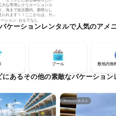
イート4室（2室にはミニバー付き
広大な専用レクリエーションエ
Fi、スマートテレビ（Youtube、N
り、海まで徒歩圏内。素晴らし
Globo play、Prime video）。 すべての設
見られます！！ここからは、サ
備（冷蔵庫、冷凍庫、電子レン
レイショ島へ向かうモーターボ
ケーション
·
おもてなし
を備えたフルキッチン ベッド、テーブ
バケーションレンタルで人気のアメ
ットスキーが出発します。 ビ
ル、バスルーム用の完全なリネ
戻ったら、スパや専用プールで
スしたり、卓球で楽しんだり、
ューをしたり、バルコニーのハ
お昼寝をしたりできます。 エ
きのスイートルームは4室ありま
室はシングルベッド1台と補助ベッ
号室と3号室はダブルベッド1台と
i
プール
敷地内無料駐
ド1台、4号室はクイーンサイズ
と クイーンサイズベッド1台と
マットレス2枚）で、12名様まで
ビにあるその他の素敵なバケーション
ただけます。
スーパーホスト
スーパーホスト