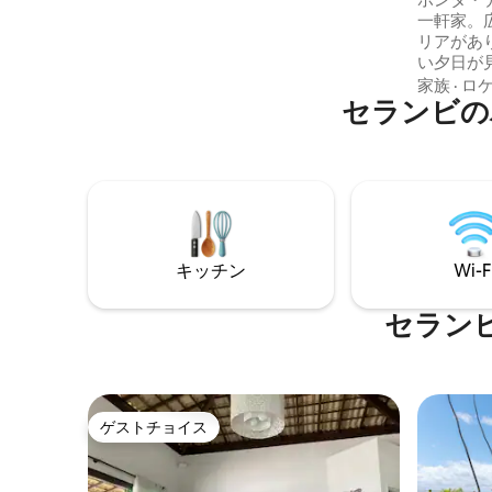
office 15min de P. de Galinhas
一軒家。
リアがあ
い夕日が
ント・ア
家族
·
ロ
セランビの
ートやジェ
ーチから
リラック
バーベキ
ンモックで
アコン付
す（1号
ド1台、2
キッチン
Wi-F
二段ベッ
ベッド1台
シングル
セラン
ご宿泊い
ゲストチョイス
ゲストチョイス