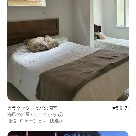
カラグァタトゥバの個室
レビュー7
5.0 (7)
海風の部屋 - ビーチから5分
価格
·
ロケーション
·
快適さ