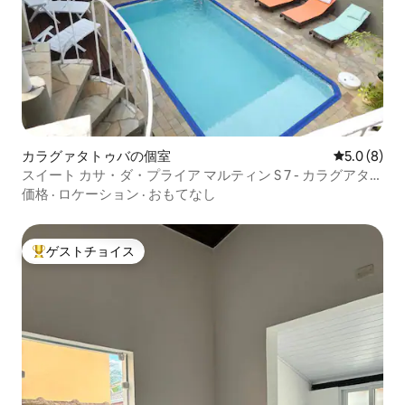
カラグァタトゥバの個室
レビュー8
5.0 (8)
スイート カサ・ダ・プライア マルティン S 7 - カラグアタト
ゥーバ
価格
·
ロケーション
·
おもてなし
ゲストチョイス
大好評のゲストチョイスです。