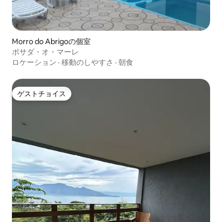
Morro do Abrigoの個室
ポサダ・オ・マーレ
ロケーション
·
移動のしやすさ
·
朝食
ゲストチョイス
ゲストチョイス