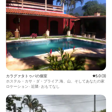
カラグァタトゥバの個室
レビュー3
5.0 (3)
ホステル・カサ・ダ・プライア.海、山、そしてあなたの家
ロケーション
·
近隣
·
おもてなし