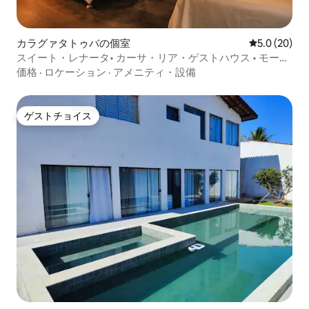
カラグァタトゥバの個室
レビュー20
5.0 (20)
スイート・レナータ• カーサ・リア・ゲストハウス • モーニ
ングコーヒー
価格
·
ロケーション
·
アメニティ・設備
ゲストチョイス
ゲストチョイス