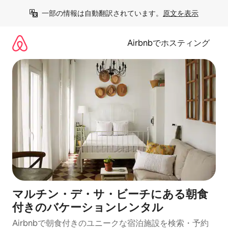
コ
一部の情報は自動翻訳されています。
原文を表示
ン
テ
ン
Airbnbでホスティング
ツ
に
ス
キ
ッ
プ
マルチン・デ・サ・ビーチにある朝食
付きのバケーションレンタル
Airbnbで朝食付きのユニークな宿泊施設を検索・予約