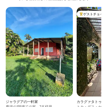
ゲストチョイス
大好評のゲストチ
ジャラグアの一軒家
カラグァタトゥバ
農場の1階建ての家、7名様用
トカ・ダス・セレイ