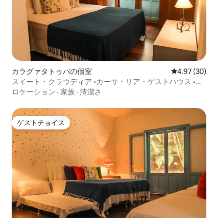
カラグァタトゥバの個室
レビュー30件
4.97 (30)
スイート・クラウディア •カーサ・リア・ゲストハウス •朝
食
ロケーション
·
家族
·
清潔さ
ゲストチョイス
ゲストチョイス