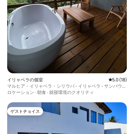
イリャベラの個室
レビュー18
5.0 (18)
マルヒア・イリャベラ・シリウバ - イリャベラ - サンパウ
ロ、スイート4 M...
ロケーション
·
朝食
·
就寝環境のクオリティ
ゲストチョイス
ゲストチョイス