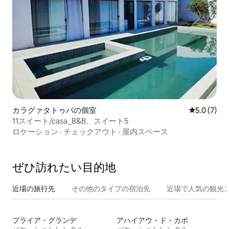
カラグァタトゥバの個室
レビュー7
5.0 (7)
11スイート/casa_B&B、スイート5
ロケーション
·
チェックアウト
·
屋内スペース
ぜひ訪⁠れ⁠た⁠い目⁠的⁠地
近場の旅行先
その他のタ⁠イ⁠プ⁠の宿⁠泊⁠先
近場で人気の観光
プライア・グランデ
アハイアウ・ド・カボ