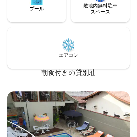
敷地内無料駐⁠車
プール
ス⁠ペ⁠ー⁠ス
エアコン
朝食付きの貸別荘