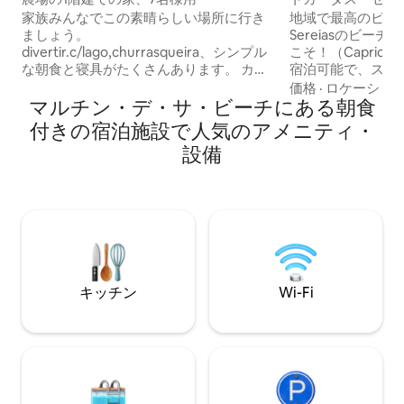
家族みんなでこの素晴らしい場所に行き
地域で最高のビーチに
ましょう。
Sereiasのビー
divertir.c/lago,churrasqueira、シンプル
こそ！（Capricó
な朝食と寝具がたくさんあります。 カラ
宿泊可能で、スイ
グアとサン・セバスチャンのビーチへの
があり、朝食をご用
価格
·
ロケーショ
アクセス。 家からビーチまでの距離。 エ
マルチン・デ・サ・ビーチにある朝食
たちは母と一緒に
ンセアダビーチまで4キロ、サン・セバス
す。私たちのペッ
付きの宿泊施設で人気のアメニティ・
チャンまで サン・セバスチャンのシガラ
ています。そのた
設備
スビーチまで8キロ イリャベラ島へはフ
交流と自然の中に
ェリーで21キロ ポルト・ノヴォ・カラグ
が不可欠です。 海
アビーチまで10キロ 11 km ヤシの木のビ
300メートルの場所に
ーチ カラグア カラグアのマルティンス・
を聞きながら眠り
デ・サービーチまで18キロ。 3 kmの市
ながら目を覚ます
場、肉屋、パン屋、薬局...
な体験をお楽しみ
キッチン
Wi-Fi