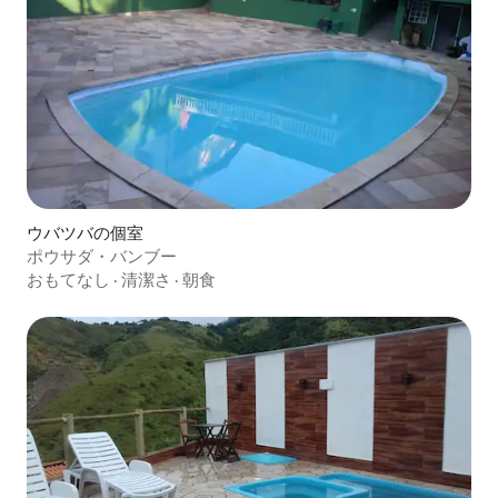
ウバツバの個室
ポウサダ・バンブー
おもてなし
·
清潔さ
·
朝食