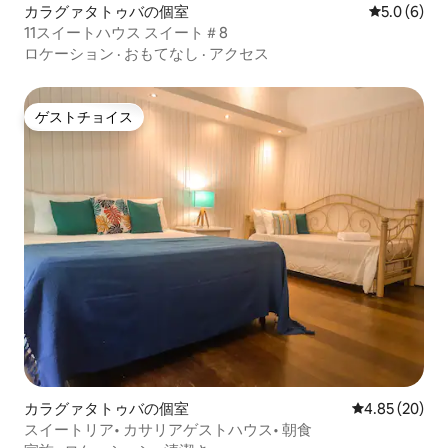
カラグァタトゥバの個室
レビュー6
5.0 (6)
11スイートハウス スイート＃8
ロケーション
·
おもてなし
·
アクセス
ゲストチョイス
ゲストチョイス
カラグァタトゥバの個室
レビュー20件
4.85 (20)
スイートリア• カサリアゲストハウス• 朝食