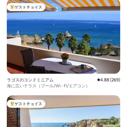
ゲストチョイス
大好評のゲストチョイスです。
ラゴスのコンドミニアム
レビュー269件
4.88 (269)
海に広いテラス（プール/Wi - Fi/エアコン）
ゲストチョイス
大好評のゲストチョイスです。