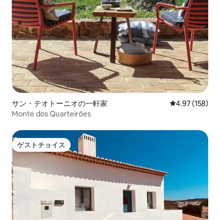
サン・テオトーニオの一軒家
レビュー158件
4.97 (158)
Monte dos Quarteirões
ゲストチョイス
ゲストチョイス