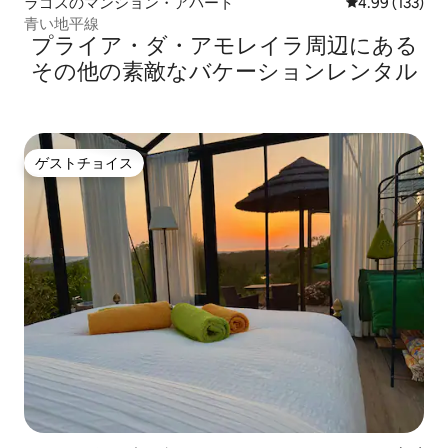
ラゴスのマンション・アパート
レビュー133件
4.99 (133)
青い地平線
プライア・ダ・アモレイラ⁠周⁠辺⁠に⁠あ⁠る
そ⁠の⁠他⁠の素⁠敵⁠なバ⁠ケ⁠ー⁠シ⁠ョ⁠ン⁠レ⁠ン⁠タ⁠ル
ゲストチョイス
ゲストチョイス