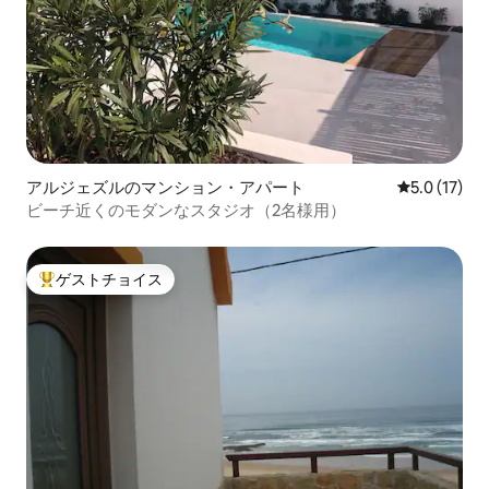
アルジェズルのマンション・アパート
レビュー17
5.0 (17)
ビーチ近くのモダンなスタジオ（2名様用）
ゲストチョイス
大好評のゲストチョイスです。