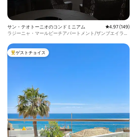
サン・テオトーニオのコンドミニアム
レビュー149件
4.97 (149)
ラジーニャ・マールビーチアパートメント/ザンブエイラ・
マール
ゲストチョイス
大好評のゲストチョイスです。