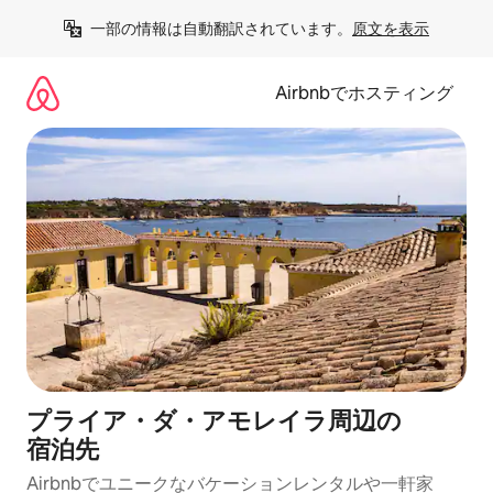
コ
一部の情報は自動翻訳されています。
原文を表示
ン
テ
ン
Airbnbでホスティング
ツ
に
ス
キ
ッ
プ
プライア・ダ・アモレイラ⁠周⁠辺⁠の
宿⁠泊⁠先
Airbnbでユニークなバ⁠ケ⁠ー⁠シ⁠ョ⁠ンレ⁠ン⁠タ⁠ルや一⁠軒⁠家