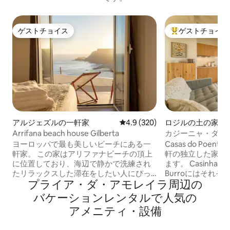
ゲストチョイス
ゲストチョイス
ゲストチョイス
大好評のゲストチ
アルジェズルの一軒家
レビュー320件、5つ星中4.9
4.9 (320)
ロジルの土の家
Arrifana beach house Gilberta
カジーニャ・ダ・
ポエンテ、ロジル
ヨーロッパで最も美しいビーチにある一
Casas do Poe
軒家。 この家はアリファナビーチの頂上
軒の独立した家の
に位置しており、海辺で静かで洗練され
ます。 Casinha da C
たリラックスした滞在をしたい人にぴっ
Burroにはそれ
プライア・ダ・アモレイラ⁠周⁠辺⁠の
たりの壮大な景色を提供しています。 ア
スがあります。 Casinha da Cabra（40平
リファナビーチは、自然との接触を求め
方メートル）には
バ⁠ケ⁠ー⁠シ⁠ョ⁠ン⁠レ⁠ン⁠タ⁠ル⁠で人⁠気⁠の
る人や、サーフィン、釣り、ダイビング
寝室1室、キッチ
ア⁠メ⁠ニ⁠テ⁠ィ⁠・⁠設⁠備
などの新しい体験を探している人にも最
リビング/ダイニ
適な場所です。 Arrifanaはサーフィンの
しいパティオがあ