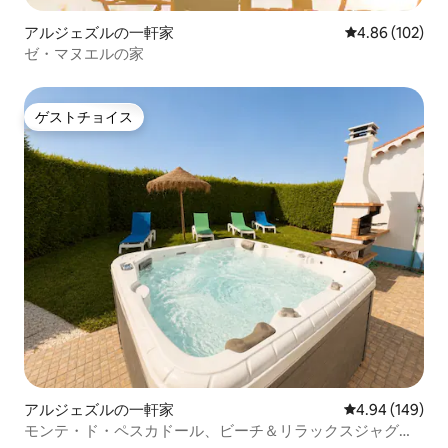
アルジェズルの一軒家
レビュー102件
4.86 (102)
ゼ・マヌエルの家
ゲストチョイス
ゲストチョイス
アルジェズルの一軒家
レビュー149件
4.94 (149)
モンテ・ド・ペスカドール、ビーチ＆リラックスジャグジ