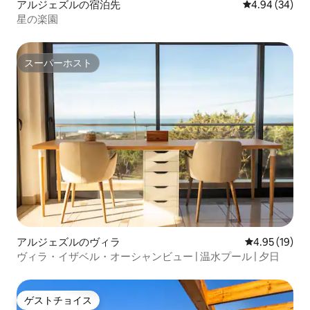
アルジェズルの宿泊先
レビュー34件
4.94 (34)
星の楽園
スーパーホスト
スーパーホスト
アルジェズルのヴィラ
レビュー19件
4.95 (19)
ヴィラ・イザベル・オーシャンビュー | 温水プール | 夕日
ゲストチョイス
ゲストチョイス