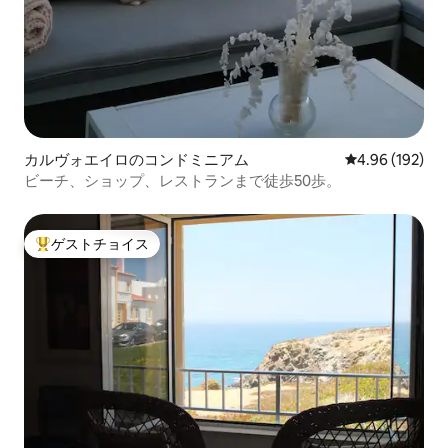
カルヴォエイロのコンドミニアム
レビュー192件
4.96 (192)
ビーチ、ショップ、レストランまで徒歩50歩。
ゲストチョイス
大好評のゲストチョイスです。