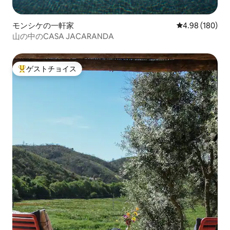
モンシケの一軒家
レビュー180件
4.98 (180)
山の中のCASA JACARANDA
ゲストチョイス
大好評のゲストチョイスです。