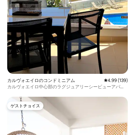
カルヴォエイロのコンドミニアム
レビュー139件
4.99 (139)
カルヴォエイロ中心部のラグジュアリーシービューアパー
トメント
ゲストチョイス
ゲストチョイス