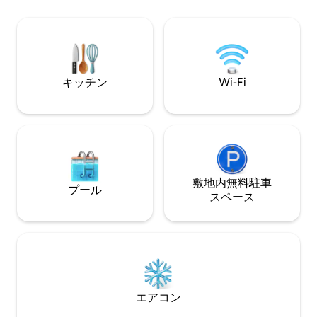
練習のための世界的なリファレンスであ
田舎、海、空が見渡せます
り、1年を通して非常に一貫しており、素
かで、私たちのプ
晴らしい品質です。 したがって、初心者
プライバシーの両
から上級者まで、あらゆる種類のサーフ
ちは4人家族で、人
ァーに最適です。 ビーチはお子様連れの
ご家族にとっても理想的な選択肢です。
キッチン
Wi-Fi
敷地内無料駐⁠車
プール
ス⁠ペ⁠ー⁠ス
エアコン