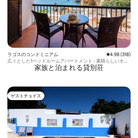
ラゴスのコンドミニアム
レビュー318件
4.98 (318)
広々とした1ベッドルームアパートメント - 素晴らしいオー
家族と泊まれる貸別荘
シャンビュー
ゲストチョイス
ゲストチョイス