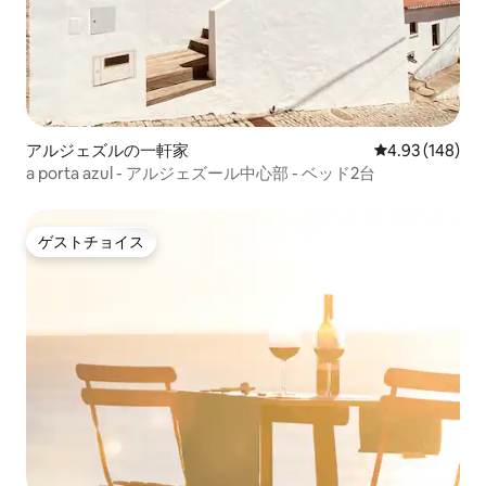
アルジェズルの一軒家
レビュー148件
4.93 (148)
a porta azul - アルジェズール中心部 - ベッド2台
ゲストチョイス
ゲストチョイス