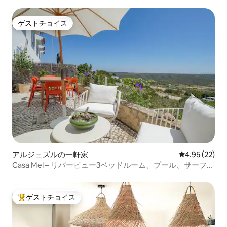
ー
ゲストチョイス
ゲストチョイス
アルジェズルの一軒家
レビュー22件
4.95 (22)
Casa Mel – リバービュー3ベッドルーム、プール、サーフビ
ーチまで3分
ゲストチョイス
大好評のゲストチョイスです。